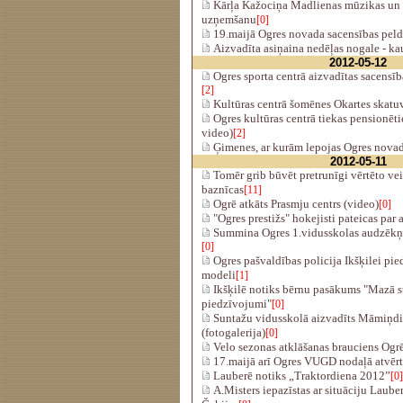
Kārļa Kažociņa Madlienas mūzikas un 
uzņemšanu
[0]
19.maijā Ogres novada sacensības pel
Aizvadīta asiņaina nedēļas nogale - ka
2012-05-12
Ogres sporta centrā aizvadītas sacensīb
[2]
Kultūras centrā šomēnes Okartes skatuv
Ogres kultūras centrā tiekas pensionēti
video)
[2]
Ģimenes, ar kurām lepojas Ogres novadā
2012-05-11
Tomēr grib būvēt pretrunīgi vērtēto ve
baznīcas
[11]
Ogrē atkāts Prasmju centrs (video)
[0]
"Ogres prestižs" hokejisti pateicas par 
Summina Ogres 1.vidusskolas audzēkņ
[0]
Ogres pašvaldības policija Ikšķilei pi
modeli
[1]
Ikšķilē notiks bērnu pasākums "Mazā s
piedzīvojumi"
[0]
Suntažu vidusskolā aizvadīts Māmiņd
(fotogalerija)
[0]
Velo sezonas atklāšanas brauciens Ogr
17.maijā arī Ogres VUGD nodaļā atvērt
Lauberē notiks „Traktordiena 2012”
[0]
A.Misters iepazīstas ar situāciju Lauber