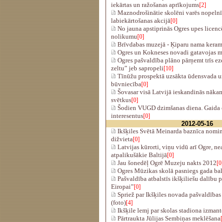
iekārtas un ražošanas aprīkojums
[2]
Maznodrošinātie skolēni varēs nopelnīt
labiekārtošanas akcijā
[0]
No jauna apstiprinās Ogres upes licen
nolikumu
[0]
Brīvdabas muzejā - Ķiparu nama keram
Ogres un Kokneses novadi gatavojas ma
Ogres pašvaldība plāno pārņemt trīs eze
zeltu” jeb sapropeli
[10]
Tīnūžu prospektā uzsākta ūdensvada un
būvniecība
[0]
Šovasar visā Latvijā ieskandinās nāk
svētkus
[0]
Šodien VUGD dzimšanas diena. Gaida 
interesentus
[0]
2012-05-16
Ikšķiles Svētā Meinarda baznīca nomin
dižvieta
[0]
Latvijas kūrorti, viņu vidū arī Ogre, ne
atpalikušākie Baltijā
[0]
Jau šonedēļ Ogrē Muzeju nakts 2012
[0
Ogres Mūzikas skolā pasniegs gada ba
Pašvaldība atbalstīs ikšķiliešu dalību 
Eiropai”
[0]
Spriež par Ikšķiles novada pašvaldības 
(foto)
[4]
Ikšķile lemj par skolas stadiona izman
Pārtraukta Jūlijas Sembiņas meklēšana