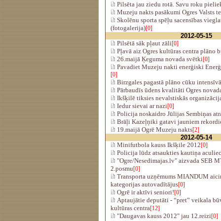
Pilsēta jau ziedu rotā. Savu roku pieli
Muzeju nakts pasākumi Ogres Valsts 
Skolēnu sporta spēļu sacensības viegla
(fotogalerija)
[0]
2012-05-15
Pilsētā sāk pļaut zāli
[0]
Pļavā aiz Ogres kultūras centra plāno
26.maijā Ķeguma novada svētki
[0]
Pavadiet Muzeju nakti enerģiski Ener
[0]
Birzgales pagastā plāno cūku intensīv
Pārbaudīs ūdens kvalitāti Ogres novada
Ikšķilē tiksies nevalstiskās organizācij
Iedur sievai ar nazi
[0]
Policija noskaidro Jūlijas Sembiņas atr
Brāļi Kazeļņiki gatavi jauniem rekord
19.maijā Ogrē Muzeju nakts
[2]
2012-05-14
Minifutbola kauss Ikšķile 2012
[0]
Policija lūdz atsaukties kautiņa aculie
"Ogre/Nese​dimajas.lv​" aizvada SEB M
2.posmu
[0]
Transporta uzņēmums MIANDUM aicin
kategorijas autovadītājus
[0]
Ogrē ir aktīvi seniori!
[0]
Aptaujātie deputāti - “pret” veikala bū
kultūras centra
[12]
"Daugavas kauss 2012" jau 12.reizi
[0]