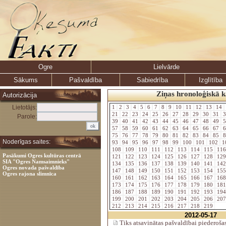
Ogre
Lielvārde
Sākums
Pašvaldība
Sabiedrība
Izglītība
Ziņas hronoloģiskā k
Autorizācija
Lietotājs:
1
2
3
4
5
6
7
8
9
10
11
12
13
14
21
22
23
24
25
26
27
28
29
30
31
3
Parole:
39
40
41
42
43
44
45
46
47
48
49
5
57
58
59
60
61
62
63
64
65
66
67
6
75
76
77
78
79
80
81
82
83
84
85
8
Noderīgas saites:
93
94
95
96
97
98
99
100
101
102
1
108
109
110
111
112
113
114
115
11
Pasākumi Ogres kultūras centrā
121
122
123
124
125
126
127
128
12
SIA "Ogres Namsaimnieks"
134
135
136
137
138
139
140
141
14
Ogres novada pašvaldība
147
148
149
150
151
152
153
154
15
Ogres rajona slimnīca
160
161
162
163
164
165
166
167
16
173
174
175
176
177
178
179
180
18
186
187
188
189
190
191
192
193
19
199
200
201
202
203
204
205
206
20
212
213
214
215
216
217
218
219
2012-05-17
Tiks atsavinātas pašvaldībai piederoša