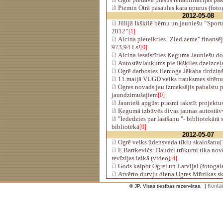
Piemin Otrā pasaules kara upurus (fotog
2012-05-08
Jūlijā Ikšķilē bērnu un jauniešu “Spor
2012”
[1]
Aicina pieteikties "Zied zeme" finan
973,94 Ls!
[0]
Aicina iesaistīties Ķeguma Jauniešu d
Autostāvlaukums pie Ikšķiles dzelzceļa
Ogrē darbosies Hercoga Jēkaba tirdziņ
11.maijā VUGD veiks trauksmes sirēnu
Ogres novads jau izmaksājis pabalstu p
jaundzimušajiem
[0]
Jaunieši apgūst prasmi rakstīt projektu
Ķegumā izbūvēs divas jaunas autostāv
"Iededzies par lasīšanu "- bibliotekārā
bibliotēkā
[0]
2012-05-07
Ogrē veiks ūdensvada tīklu skalošanu
[
E.Bartkevičs: Daudzi trūkumi tika novēr
revīzijas laikā (video)
[4]
Gods kalpot Ogrei un Latvijai (fotogale
Atvērto durvju diena Ogres Mūzikas s
Kontak
© JP. Visas tiesības rezervētas.
|