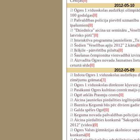
Čehijas
[0]
2012-05-10
Ogres 1.vidusskolas audzēkņi olimpiādē
100 godalgas
[0]
Pašvaldības policija pievērš uzmanību
īpašumiem
[0]
"Dziednīca" aicina uz semināru „Veselī
latvisko pirti”
[0]
Interaktīva programma jauniešiem „Tu 
Šodien "Veselības apļu 2012" 2.kārta
[0
Ikšķile - pārvērtību pilsēta
[0]
Šaušanas čempionāta vienvadībā izvir
Aizvadīta Ogres novada Jaunatnes lietu
ceturtā sēde
[0]
2012-05-09
Izdota Ogres 1.vidusskolas audzēkņu d
zīmējumu grāmata
[3]
Ogres 1.vidusskolas direktore kļuvusi 
Pasākumi Ogres kultūras centrā:maijs-j
Ogrē atklās Prasmju centru
[0]
Aicina jauniešus piedalīties izglītojoš
Baznīca Ķegumā būs pēc diviem gadie
Galda spēles Ogrē
[0]
Ķeguma novada pašvaldības policijai d
Aicina piedalīties konkursā "Sakoptēkā
2012" (video)
[0]
Ogres Valsts ģimnāzijas skolniece saņ
konkursā
[0]
Ogrē piedāvā plašus rehabilitācijas p