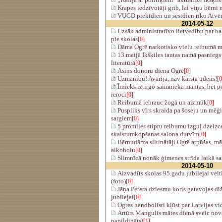
Krapes iedzīvotāji grib, lai viņu bērni
VUGD piektdien un sestdien rīko Atvēr
2014-05-12
Uzsāk administratīvo lietvedību par b
pie skolas
[0]
Dāma Ogrē narkotisko vielu reibumā m
13.maijā Ikšķiles tautas namā pasnieg
literatūrā
[0]
Asins donoru diena Ogrē
[0]
Uzmanību! Avārija, nav karstā ūdens!
[0
Īrnieks iztirgo saimnieka mantas, bet po
ieroci
[0]
Reibumā iebrauc žogā un aizmūk
[0]
Puspliks vīrs skraida pa šoseju un mēģin
sargiem
[0]
5 promiles stipru reibumu izguļ dzelzce
skaistumkopšanas salona durvīm
[0]
Bērnudārza siltinātāji Ogrē atpūšas, mā
alkoholu
[0]
Slimnīcā nonāk ģimenes strīda laikā sas
2014-05-10
Aizvadīts skolas 95.gadu jubilejai veltī
(foto)
[0]
Jāņa Petera dziesmu koris gatavojas di
jubilejai
[0]
Ogres handbolisti kļūst par Latvijas 
Artūrs Mangulis mātes dienā sveic nova
papildināts)
[1]