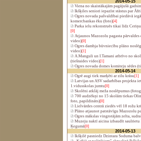
2014-05-15
Viena no skaistākajām pagājušā gadsi
Ikšķiles seniori iepazīst stāstus par Āfr
Ogres novada pašvaldībai piedāvā iegā
komercbankas ēku (foto)
[4]
Parka ielu rekonstruēs tikai līdz Ceriņu 
[0]
Atjaunos Mazozolu pagasta pārvaldes d
video)
[0]
Ogres dambja būvniecību plāno noslēgt 
video)
[1]
A.Manguli un I.Tamani atbrīvo no skol
(tiešraides video)
[1]
Ogres novada domes komiteju sēdes (ti
2014-05-14
Ogrē augi tiek marķēti ar zilu krāsu
[1]
Latvijas un ASV sadarbības projekta ie
1.vidusskolas jumtu
[0]
Skolēni atklāj meža noslēpumus (fotoga
700 audzēkņi no 15 skolām tiekas Olimp
foto, papildināts)
[0]
Lielvārdes centrā ziedēs vēl 18 rožu kr
Plāno atjaunot patstāvīgu Mazozolu pa
Ogres mākslas vingrotājām zelta, sudr
Muzeju naktī aicina izbaudīt saulrietu
Ķegumā
[0]
2014-05-13
Ikšķilē pasniedz Dzintara Soduma balvu 
„Kafijā ar politiķiem” aktualizē Ikšķil