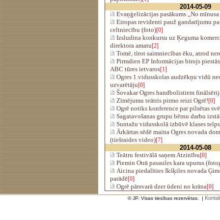
2014-05-09
Evaņģelizācijas pasākums „No mīnusa 
Eiropas revidenti pauž gandarījumu pa
celtniecību (foto)
[0]
Izsludina konkursu uz Ķeguma komerc
direktora amatu
[2]
Tomē, tīrot saimniecības ēku, atrod nere
Pirmdien EP Informācijas birojs piestā
ABC tūres ietvaros
[1]
Ogres 1.vidusskolas audzēkņu vidū nec
uzvarētāju
[0]
Šovakar Ogres handbolistiem finālsērij
Zīmējumu teātris pirmo reizi Ogrē!
[0]
Ogrē notiks konference par pilsētas svē
Sagatavošanas grupu bērnu darbu izst
Suntažu vidusskolā izbūvē klases telp
Ārkārtas sēdē maina Ogres novada dom
(tiešraides video)
[7]
2014-05-08
Teātru festivālā saņem Atzinību
[0]
Piemin Otrā pasaules kara upurus (fotog
Aicina piedalīties Ikšķiles novada Ģim
parādē
[0]
Ogrē pārsvarā dzer ūdeni no krāna
[0]
Kontak
© JP. Visas tiesības rezervētas.
|