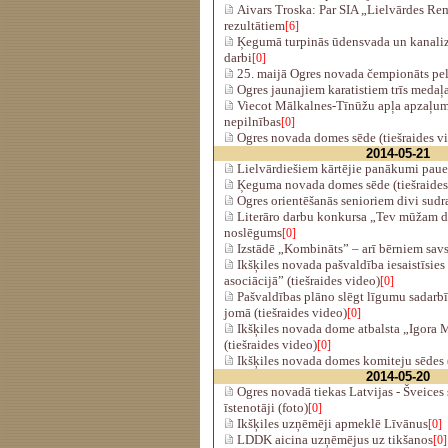
Aivars Troska: Par SIA „Lielvārdes Rem
rezultātiem
[6]
Ķegumā turpinās ūdensvada un kanalizā
darbi
[0]
25. maijā Ogres novada čempionāts pe
Ogres jaunajiem karatistiem trīs medaļa
Viecot Mālkalnes-Tīnūžu apļa apzaļum
nepilnības
[0]
Ogres novada domes sēde (tiešraides v
2014-05-21
Lielvārdiešiem kārtējie panākumi pauer
Ķeguma novada domes sēde (tiešraides
Ogres orientēšanās senioriem divi sudr
Literāro darbu konkursa „Tev mūžam dz
noslēgums
[0]
Izstādē „Kombināts” – arī bērniem savs
Ikšķiles novada pašvaldība iesaistīsie
asociācijā” (tiešraides video)
[0]
Pašvaldības plāno slēgt līgumu sadarbīb
jomā (tiešraides video)
[0]
Ikšķiles novada dome atbalsta „Igora M
(tiešraides video)
[0]
Ikšķiles novada domes komiteju sēdes (
2014-05-20
Ogres novadā tiekas Latvijas - Šveice
īstenotāji (foto)
[0]
Ikšķiles uzņēmēji apmeklē Līvānus
[0]
LDDK aicina uzņēmējus uz tikšanos
[0]