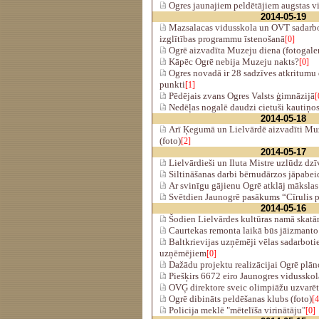
Ogres jaunajiem peldētājiem augstas vi
2014-05-19
Mazsalacas vidusskola un OVT sadarbo
izglītības programmu īstenošanā
[0]
Ogrē aizvadīta Muzeju diena (fotogaler
Kāpēc Ogrē nebija Muzeju nakts?
[0]
Ogres novadā ir 28 sadzīves atkritumu 
punkti
[1]
Pēdējais zvans Ogres Valsts ģimnāzijā
[
Nedēļas nogalē daudzi cietuši kautiņo
2014-05-18
Arī Ķegumā un Lielvārdē aizvadīti Mu
(foto)
[2]
2014-05-17
Lielvārdieši un Iluta Mistre uzlūdz dzī
Siltināšanas darbi bērnudārzos jāpabei
Ar svinīgu gājienu Ogrē atklāj mākslas
Svētdien Jaunogrē pasākums “Cīrulis p
2014-05-16
Šodien Lielvārdes kultūras namā skatā
Caurtekas remonta laikā būs jāizmanto
Baltkrievijas uzņēmēji vēlas sadarbotie
uzņēmējiem
[0]
Dažādu projektu realizācijai Ogrē plān
Piešķirs 6672 eiro Jaunogres vidusskol
OVĢ direktore sveic olimpiāžu uzvarētā
Ogrē dibināts peldēšanas klubs (foto)
[4
Policija meklē "mētelīša virinātāju"
[0]