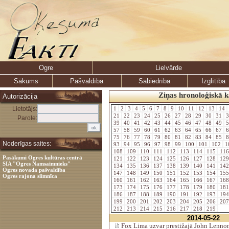
Ogre
Lielvārde
Sākums
Pašvaldība
Sabiedrība
Izglītība
Ziņas hronoloģiskā k
Autorizācija
Lietotājs:
1
2
3
4
5
6
7
8
9
10
11
12
13
14
21
22
23
24
25
26
27
28
29
30
31
3
Parole:
39
40
41
42
43
44
45
46
47
48
49
5
57
58
59
60
61
62
63
64
65
66
67
6
75
76
77
78
79
80
81
82
83
84
85
8
Noderīgas saites:
93
94
95
96
97
98
99
100
101
102
1
108
109
110
111
112
113
114
115
11
Pasākumi Ogres kultūras centrā
121
122
123
124
125
126
127
128
12
SIA "Ogres Namsaimnieks"
134
135
136
137
138
139
140
141
14
Ogres novada pašvaldība
147
148
149
150
151
152
153
154
15
Ogres rajona slimnīca
160
161
162
163
164
165
166
167
16
173
174
175
176
177
178
179
180
18
186
187
188
189
190
191
192
193
19
199
200
201
202
203
204
205
206
20
212
213
214
215
216
217
218
219
2014-05-22
Fox Lima uzvar prestižajā John Lenno