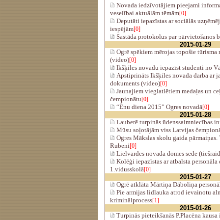
Novada iedzīvotājiem pieejami informat
veselībai aktuālām tēmām
[0]
Deputāti iepazīstas ar sociālās uzņēmēj
iespējām
[0]
Sastāda protokolus par pārvietošanos b
2015-01-29
Ogrē spēkiem mērojas topošie tūrisma n
(video)
[0]
Ikšķiles novadu iepazīst studenti no Vā
Apstiprināts Ikšķiles novada darba ar 
dokuments (video)
[0]
Jaunajiem vieglatlētiem medaļas un ce
čempionātu
[0]
“Ēnu diena 2015” Ogres novadā
[0]
2015-01-28
Lauberē turpinās ūdenssaimniecības infr
Mūsu soļotājām viss Latvijas čempionā
Ogres Mākslas skolu gaida pārmaiņas. V
Rubeni
[0]
Lielvārdes novada domes sēde (tiešraid
Kolēģi iepazīstas ar atbalsta personāla
1.vidusskolā
[0]
2015-01-27
Ogrē atklāta Mārtiņa Dāboliņa personāl
Pie armijas lidlauka atrod ievainotu al
kriminālprocess
[1]
2015-01-26
Turpinās pieteikšanās P.Placēna kausa 