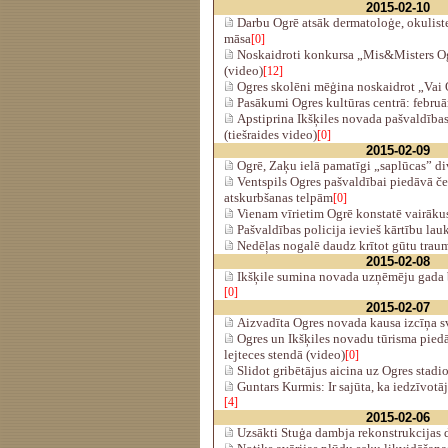
2015-02-10
Darbu Ogrē atsāk dermatoloģe, okuliste
māsa
[0]
Noskaidroti konkursa „Mis&Misters Ogr
(video)
[12]
Ogres skolēni mēģina noskaidrot „Vai 
Pasākumi Ogres kultūras centrā: februār
Apstiprina Ikšķiles novada pašvaldība
(tiešraides video)
[0]
2015-02-09
Ogrē, Zaķu ielā pamatīgi „saplūcas” di
Ventspils Ogres pašvaldībai piedāvā če
atskurbšanas telpām
[0]
Vienam vīrietim Ogrē konstatē vairāk
Pašvaldības policija ievieš kārtību lau
Nedēļas nogalē daudz krītot gūtu trau
2015-02-08
Ikšķile sumina novada uzņēmēju gada b
[0]
2015-02-07
Aizvadīta Ogres novada kausa izcīņa s
Ogres un Ikšķiles novadu tūrisma pied
lejteces stendā (video)
[0]
Slidot gribētājus aicina uz Ogres stadi
Guntars Kurmis: Ir sajūta, ka iedzīvotā
[4]
2015-02-06
Uzsākti Stuģa dambja rekonstrukcijas 