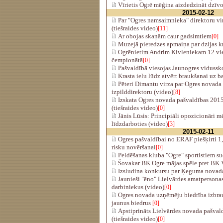
Vīrietis Ogrē mēģina aizdedzināt dzīvo
2015-02-12
Par "Ogres namsaimnieka" direktoru v
(tiešraides video)
[11]
Ar obojas skaņām caur gadsimtiem
[0]
Muzejā pieredzes apmaiņa par dzijas k
Ogrēnietim Andrim Kivleniekam 12.vie
čempionātā
[0]
Pašvaldībā viesojas Jaunogres vidussk
Krasta ielu lūdz atvērt braukšanai uz b
Pēteri Dimantu virza par Ogres novada
izpilddirektoru (video)
[8]
Izskata Ogres novada pašvaldības 201
(tiešraides video)
[0]
Jānis Lūsis: Principiāli opozicionāri
līdzdarboties (video)
[3]
2015-02-11
Ogres pašvaldībai no ERAF piešķirti 1,
risku novēršanai
[0]
Peldēšanas kluba "Ogre" sportistiem s
Šovakar BK Ogre mājas spēle pret BK
Izsludina konkursu par Ķeguma novada 
Jaunieši "ēno" Lielvārdes amatperson
darbiniekus (video)
[0]
Ogres novada uzņēmēju biedrība izbr
jaunus biedrus
[0]
Apstiprināts Lielvārdes novada pašval
(tiešraides video)
[0]