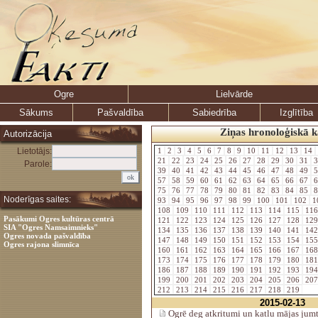
Ogre
Lielvārde
Sākums
Pašvaldība
Sabiedrība
Izglītība
Ziņas hronoloģiskā k
Autorizācija
Lietotājs:
1
2
3
4
5
6
7
8
9
10
11
12
13
14
21
22
23
24
25
26
27
28
29
30
31
3
Parole:
39
40
41
42
43
44
45
46
47
48
49
5
57
58
59
60
61
62
63
64
65
66
67
6
75
76
77
78
79
80
81
82
83
84
85
8
Noderīgas saites:
93
94
95
96
97
98
99
100
101
102
1
108
109
110
111
112
113
114
115
11
Pasākumi Ogres kultūras centrā
121
122
123
124
125
126
127
128
12
SIA "Ogres Namsaimnieks"
134
135
136
137
138
139
140
141
14
Ogres novada pašvaldība
147
148
149
150
151
152
153
154
15
Ogres rajona slimnīca
160
161
162
163
164
165
166
167
16
173
174
175
176
177
178
179
180
18
186
187
188
189
190
191
192
193
19
199
200
201
202
203
204
205
206
20
212
213
214
215
216
217
218
219
2015-02-13
Ogrē deg atkritumi un katlu mājas jum