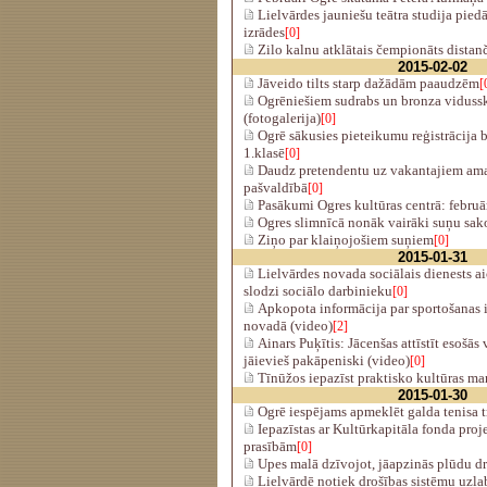
Lielvārdes jauniešu teātra studija piedā
izrādes
[0]
Zilo kalnu atklātais čempionāts distan
2015-02-02
Jāveido tilts starp dažādām paaudzēm
[
Ogrēniešiem sudrabs un bronza vidussk
(fotogalerija)
[0]
Ogrē sākusies pieteikumu reģistrācija
1.klasē
[0]
Daudz pretendentu uz vakantajiem am
pašvaldībā
[0]
Pasākumi Ogres kultūras centrā: februā
Ogres slimnīcā nonāk vairāki suņu sako
Ziņo par klaiņojošiem suņiem
[0]
2015-01-31
Lielvārdes novada sociālais dienests ai
slodzi sociālo darbinieku
[0]
Apkopota informācija par sportošanas 
novadā (video)
[2]
Ainars Puķītis: Jācenšas attīstīt esošās
jāievieš pakāpeniski (video)
[0]
Tīnūžos iepazīst praktisko kultūras m
2015-01-30
Ogrē iespējams apmeklēt galda tenisa t
Iepazīstas ar Kultūrkapitāla fonda proj
prasībām
[0]
Upes malā dzīvojot, jāapzinās plūdu d
Lielvārdē notiek drošības sistēmu uzla