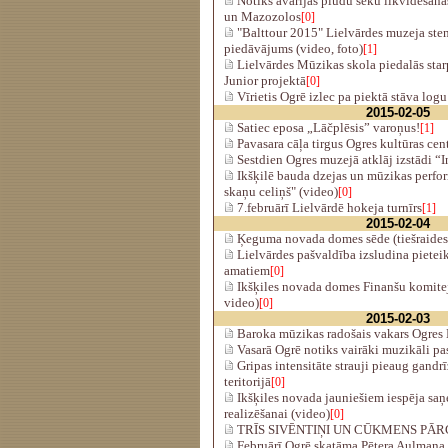
Notiks avārijas plūdu seku likvidēšana
un Mazozolos
[0]
"Balttour 2015" Lielvārdes muzeja ste
piedāvājums (video, foto)
[1]
Lielvārdes Mūzikas skola piedalās star
Junior projektā
[0]
Vīrietis Ogrē izlec pa piektā stāva log
2015-02-05
Satiec eposa „Lāčplēsis” varoņus!
[1]
Pavasara cāļa tirgus Ogres kultūras cen
Sestdien Ogres muzejā atklāj izstādi “I
Ikšķilē bauda dzejas un mūzikas perf
skaņu celiņš" (video)
[0]
7.februārī Lielvārdē hokeja turnīrs
[1]
2015-02-04
Ķeguma novada domes sēde (tiešraides
Lielvārdes pašvaldība izsludina pietei
amatiem
[0]
Ikšķiles novada domes Finanšu komiteja
video)
[0]
2015-02-03
Baroka mūzikas radošais vakars Ogres
Vasarā Ogrē notiks vairāki muzikāli p
Gripas intensitāte strauji pieaug gandrī
teritorijā
[0]
Ikšķiles novada jauniešiem iespēja saņ
realizēšanai (video)
[0]
TRĪS SIVĒNTIŅI UN CŪKMENS PĀRCEL
Februārī Ogrē skatāma Pētera Aulmaņa 