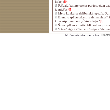
hokejā
[0]
Pašvaldība interesējas par iespējām va
jauniešus
[0]
Metu konkursa dalībnieki iepazīst Ogri
Bruņoto spēku orķestris aicina klausītā
koncertprogrammu „Četras dejas”
[0]
Šogad plānots uzsākt Mālkalnes prosp
"Ogre/Sāga 97" iemet trīs ripas līderiem
Kontak
© JP. Visas tiesības rezervētas.
|