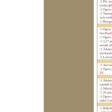
Pēc ies
(video)
[0
Ogres 
Taurupē
sola izrē
Birzga
Ogres 
liecības
[
Ogres 
3,27 pr
nonāk sl
Ārkārta
(tiešraid
Lielvār
Aizvad
Ogres j
[0]
Ārkārta
estrādē (
Sākuši
20.jūn
Ogres m
naktī Lat
Ikšķilē