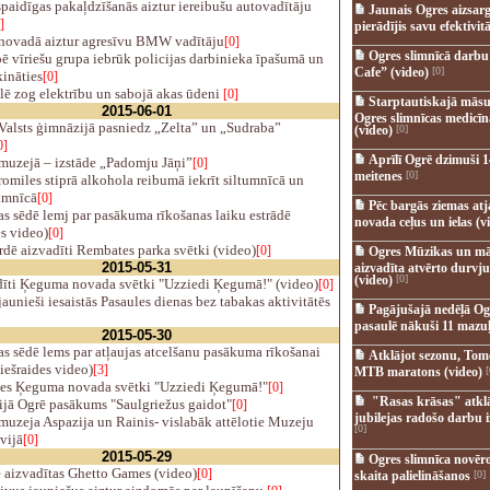
paidīgas pakaļdzīšanās aiztur iereibušu autovadītāju
Jaunais Ogres aizsar
]
pierādījis savu efektivitā
novadā aiztur agresīvu BMW vadītāju
[0]
Ogres slimnīcā darb
 vīriešu grupa iebrūk policijas darbinieka īpašumā un
Cafe” (video)
[0]
ķināties
[0]
lē zog elektrību un sabojā akas ūdeni
[0]
Starptautiskajā māsu
2015-06-01
Ogres slimnīcas medicī
Valsts ģimnāzijā pasniedz „Zelta” un „Sudraba”
(video)
[0]
0]
Aprīlī Ogrē dzimuši 1
muzejā – izstāde „Padomju Jāņi”
[0]
meitenes
[0]
omiles stiprā alkohola reibumā iekrīt siltumnīcā un
imnīcā
[0]
Pēc bargās ziemas at
s sēdē lemj par pasākuma rīkošanas laiku estrādē
novada ceļus un ielas (v
es video)
[0]
dē aizvadīti Rembates parka svētki (video)
[0]
Ogres Mūzikas un mā
2015-05-31
aizvadīta atvērto durvju
(video)
[0]
īti Ķeguma novada svētki "Uzziedi Ķegumā!" (video)
[0]
aunieši iesaistās Pasaules dienas bez tabakas aktivitātēs
Pagājušajā nedēļā Og
pasaulē nākuši 11 mazuļ
2015-05-30
s sēdē lems par atļaujas atcelšanu pasākuma rīkošanai
Atklājot sezonu, Tomē
tiešraides video)
[3]
MTB maratons (video)
[
es Ķeguma novada svētki "Uzziedi Ķegumā!"
[0]
"Rasas krāsas" atkl
ijā Ogrē pasākums "Saulgriežus gaidot"
[0]
jubilejas radošo darbu i
uzeja Aspazija un Rainis- vislabāk attēlotie Muzeju
[0]
vijā
[0]
2015-05-29
Ogres slimnīca novēr
 aizvadītas Ghetto Games (video)
[0]
skaita palielināšanos
[0]