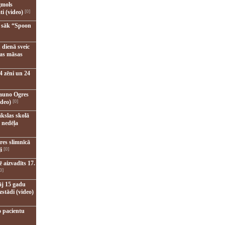
gmols
ti (video)
[0]
u sāk “Spoon
 dienā sveic
nas māsas
4 zēni un 24
jauno Ogres
ideo)
[0]
kslas skolā
 nedēļa
res slimnīcā
i
[0]
 aizvadīts 17.
0]
āj 15 gadu
zstādi (video)
o pacientu