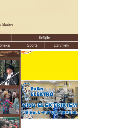
s, Madars
Ikšķile
omika
Sports
Dzīvnieki