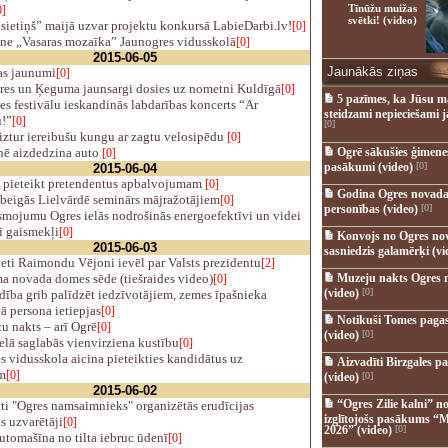
Tīnūžu muižas
0]
svētki! (video)
sietiņš” maijā uzvar projektu konkursā LabieDarbi.lv!
[0]
e „Vasaras mozaīka” Jaunogres vidusskolā
[0]
2015-06-05
Jaunākās ziņas
s jaunumi
[0]
res un Ķeguma jaunsargi dosies uz nometni Kuldīgā
[0]
5 pazīmes, ka Jūsu m
s festivālu ieskandinās labdarības koncerts “Ar
steidzami nepieciešami 
u!”
[0]
[0]
iztur iereibušu kungu ar zagtu velosipēdu
[0]
ē aizdedzina auto
Ogrē sākušies ģimenes 
[0]
pasākumi (video)
[0]
2015-06-04
 pieteikt pretendentus apbalvojumam
[0]
Godina Ogres novada
beigās Lielvārdē seminārs mājražotājiem
[0]
personības (video)
[0]
mojumu Ogres ielās nodrošinās energoefektīvi un videi
i gaismekļi
[0]
Konvojs no Ogres no
2015-06-03
sasniedzis galamērķi (vi
eti Raimondu Vējoni ievēl par Valsts prezidentu
[2]
 novada domes sēde (tiešraides video)
Muzeju nakts Ogres 
[0]
(video)
[0]
ība grib palīdzēt iedzīvotājiem, zemes īpašnieka
ā persona ietiepjas
[0]
Notikuši Tomes pagas
u nakts – arī Ogrē
[0]
(video)
[0]
lā saglabās vienvirziena kustību
[0]
s vidusskola aicina pieteikties kandidātus uz
Aizvadīti Birzgales pa
m
[0]
(video)
[0]
2015-06-02
“Ogres Zilie kalni” no
i "Ogres namsaimnieks" organizētās erudīcijas
izglītojošs pasākums “M
s uzvarētāji
[0]
2026” (video)
[0]
tomašīna no tilta iebruc ūdenī
[0]