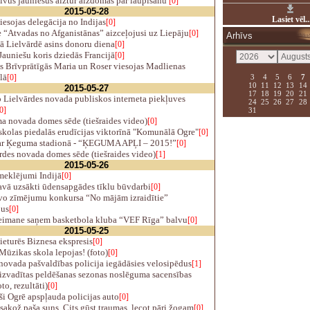
ivus jauniešus aiztur aizdomās par laupīšanu
[0]
2015-05-28
Lasiet vēl..
esojas delegācija no Indijas
[0]
 “Atvadas no Afganistānas” aizceļojusi uz Liepāju
[0]
Arhīvs
ā Lielvārdē asins donoru diena
[0]
auniešu koris dziedās Francijā
[0]
s Brīvprātīgās Maria un Roser viesojas Madlienas
lā
3
4
5
6
7
[0]
10
11
12
13
14
2015-05-27
17
18
19
20
21
 Lielvārdes novada publiskos interneta piekļuves
24
25
26
27
28
0]
31
 novada domes sēde (tiešraides video)
[0]
kolas piedalās erudīcijas viktorīnā "Komunālā Ogre"
[0]
r Ķeguma stadionā - “ĶEGUMA APĻI – 2015!”
[0]
des novada domes sēde (tiešraides video)
[1]
2015-05-26
meklējumi Indijā
[0]
vā uzsākti ūdensapgādes tīklu būvdarbi
[0]
o zīmējumu konkursa “No mājām izraidītie”
jus
[0]
eimane saņem basketbola kluba “VEF Rīga” balvu
[0]
2015-05-25
eturēs Biznesa ekspresis
[0]
ūzikas skola lepojas! (foto)
[0]
ovada pašvaldības policija iegādāsies velosipēdus
[1]
izvadītas peldēšanas sezonas noslēguma sacensības
to, rezultāti)
[0]
i Ogrē apspļauda policijas auto
[0]
akož paša suns. Cits gūst traumas, lecot pāri žogam
[0]