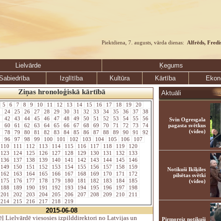
Piektdiena, 7. augusts, vārda dienas:
Alfrēds, Fredi
Lielvārde
Ķegums
Sabiedrība
Izglītība
Kultūra
Kārtība
Ekon
Ziņas hronoloģiskā kārtībā
Aktuāli
5
6
7
8
9
10
11
12
13
14
15
16
17
18
19
20
3
24
25
26
27
28
29
30
31
32
33
34
35
36
37
38
1
42
43
44
45
46
47
48
49
50
51
52
53
54
55
56
Svin Ogresgala
9
60
61
62
63
64
65
66
67
68
69
70
71
72
73
74
pagasta svētkus
(video)
7
78
79
80
81
82
83
84
85
86
87
88
89
90
91
92
5
96
97
98
99
100
101
102
103
104
105
106
107
110
111
112
113
114
115
116
117
118
119
120
123
124
125
126
127
128
129
130
131
132
133
136
137
138
139
140
141
142
143
144
145
146
149
150
151
152
153
154
155
156
157
158
159
Notikuši Ikšķiles
162
163
164
165
166
167
168
169
170
171
172
pilsētas svētki
175
176
177
178
179
180
181
182
183
184
185
(video)
188
189
190
191
192
193
194
195
196
197
198
201
202
203
204
205
206
207
208
209
210
211
214
215
216
217
218
219
2015-06-08
 Lielvārdē viesosies izpilddirektori no Latvijas un
Pirmoreiz notikuši