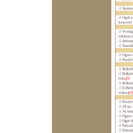
Sumina
Ogrē a
koncerts 
Svinīgi
iekārtas 
Informē
Suntažo
Ogres 
Piedzī
Ikšķil
Ikšķile
loku
[0]
Ikšķile
E.Helma
video)
[4]
Piedzī
29.un 
Ar sma
Ogres s
Ogrē d
Pašvald
Pašvald