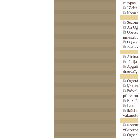
Eiropas
[
“Zelta 
Nometn
Sezona
Arī Og
Operete
mīlestīb
Ogrē a
Zādzen
Aicina
Jūnija 
Apgais
draudzīg
Ogrēni
Ķeguma
Pašvald
pilnvarot
Baznīc
Lapu ie
Ikšķile
vakancē
Noteikt
viktorīna
Ogrē au