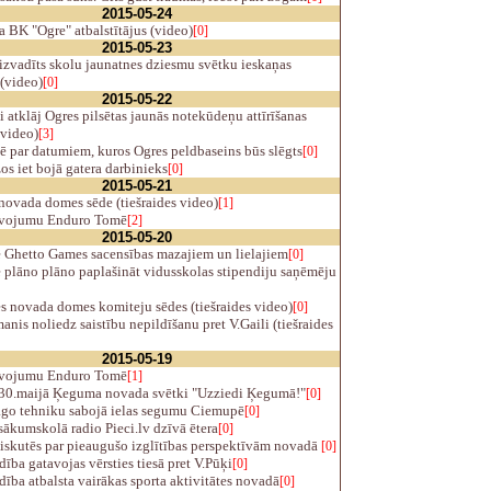
2015-05-24
 BK "Ogre" atbalstītājus (video)
[0]
2015-05-23
izvadīts skolu jaunatnes dziesmu svētku ieskaņas
(video)
[0]
2015-05-22
 atklāj Ogres pilsētas jaunās notekūdeņu attīrīšanas
(video)
[3]
 par datumiem, kuros Ogres peldbaseins būs slēgts
[0]
s iet bojā gatera darbinieks
[0]
2015-05-21
novada domes sēde (tiešraides video)
[1]
vojumu Enduro Tomē
[2]
2015-05-20
ē Ghetto Games sacensības mazajiem un lielajiem
[0]
 plāno plāno paplašināt vidusskolas stipendiju saņēmēju
s novada domes komiteju sēdes (tiešraides video)
[0]
nis noliedz saistību nepildīšanu pret V.Gaili (tiešraides
2015-05-19
vojumu Enduro Tomē
[1]
30.maijā Ķeguma novada svētki "Uzziedi Ķegumā!"
[0]
go tehniku sabojā ielas segumu Ciemupē
[0]
ākumskolā radio Pieci.lv dzīvā ētera
[0]
iskutēs par pieaugušo izglītības perspektīvām novadā
[0]
ība gatavojas vērsties tiesā pret V.Pūķi
[0]
ība atbalsta vairākas sporta aktivitātes novadā
[0]