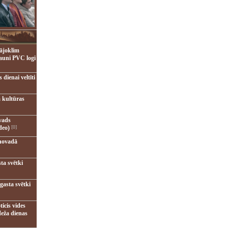
ājoklim
jauni PVC logi
dienai veltīti
 kultūras
vads
deo)
[0]
novadā
ta svētki
gasta svētki
ticis vides
eža dienas