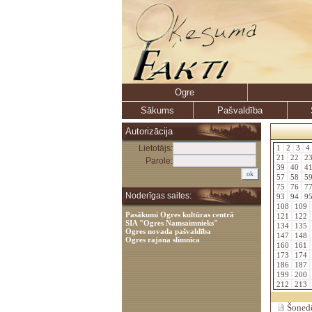
Ogre
Sākums
Pašvaldība
Autorizācija
Lietotājs:
1
2
3
4
21
22
2
Parole:
39
40
4
57
58
5
75
76
7
Noderīgas saites:
93
94
9
108
109
Pasākumi Ogres kultūras centrā
121
122
SIA "Ogres Namsaimnieks"
134
135
Ogres novada pašvaldība
147
148
Ogres rajona slimnīca
160
161
173
174
186
187
199
200
212
213
Šonedēļ