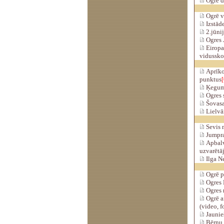
Ogrē d
Ogrē vi
Izstāde
2.jūnij
Ogres J
Eiropa
vidussko
Aprīko
punktus
[
Ķeguma
Ogres s
Šovasa
Lielvār
Sevis 
Jumpra
Apbalv
uzvarētā
Ilga N
Ogrē pi
Ogres M
Ogres n
Ogrē a
(video, fo
Jaunieš
Bērnu s