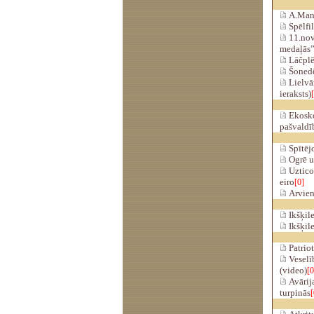
A.Mang
Spēlfi
11.nove
medaļās
Lāčplēš
Šonedē
Lielvār
ieraksts)
Ekosko
pašvaldī
Spītējo
Ogrē u
Uztico
eiro
[0]
Arvien
Ikšķile
Ikšķile
Patriot
Veselīb
(video)
[0
Avārija
turpinās
[