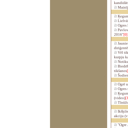
kandidāt
Mainīj
Ķeguma
Lielvār
Ogres 
Pavlov
2016"
[0]
Jaunieš
diriģent
Vēl tik
kurpju ka
Notiku
Biedrīb
tikšanos
Šodien
Ogrē uz
Ogres s
Ķegumā 
(video)
[3
Tīnūžos
Ikšķile
akciju (
"Ogre J