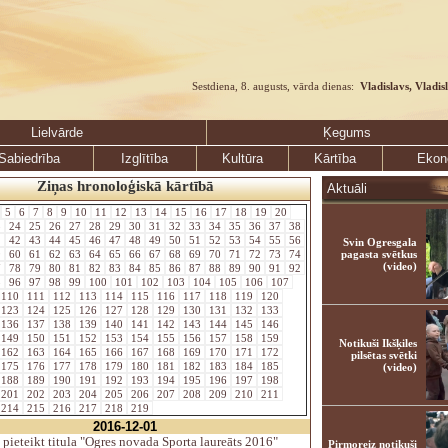
Sestdiena, 8. augusts, vārda dienas:
Vladislavs, Vladis
Lielvārde
Ķegums
Sabiedrība
Izglītība
Kultūra
Kārtība
Ekon
Ziņas hronoloģiskā kārtībā
Aktuāli
5
6
7
8
9
10
11
12
13
14
15
16
17
18
19
20
3
24
25
26
27
28
29
30
31
32
33
34
35
36
37
38
1
42
43
44
45
46
47
48
49
50
51
52
53
54
55
56
Svin Ogresgala
9
60
61
62
63
64
65
66
67
68
69
70
71
72
73
74
pagasta svētkus
(video)
7
78
79
80
81
82
83
84
85
86
87
88
89
90
91
92
5
96
97
98
99
100
101
102
103
104
105
106
107
110
111
112
113
114
115
116
117
118
119
120
123
124
125
126
127
128
129
130
131
132
133
136
137
138
139
140
141
142
143
144
145
146
149
150
151
152
153
154
155
156
157
158
159
Notikuši Ikšķiles
162
163
164
165
166
167
168
169
170
171
172
pilsētas svētki
175
176
177
178
179
180
181
182
183
184
185
(video)
188
189
190
191
192
193
194
195
196
197
198
201
202
203
204
205
206
207
208
209
210
211
214
215
216
217
218
219
2016-12-01
pieteikt titula "Ogres novada Sporta laureāts 2016"
Pirmoreiz notikuši