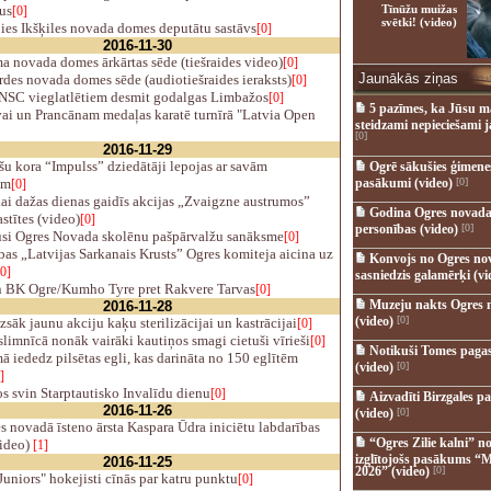
us
Tīnūžu muižas
[0]
svētki! (video)
ies Ikšķiles novada domes deputātu sastāvs
[0]
2016-11-30
 novada domes ārkārtas sēde (tiešraides video)
[0]
Jaunākās ziņas
des novada domes sēde (audiotiešraides ieraksts)
[0]
NSC vieglatlētiem desmit godalgas Limbažos
[0]
5 pazīmes, ka Jūsu m
ai un Prancānam medaļas karatē turnīrā "Latvia Open
steidzami nepieciešami 
[0]
2016-11-29
u kora “Impulss” dziedātāji lepojas ar savām
Ogrē sākušies ģimenes 
ēm
pasākumi (video)
[0]
[0]
ai dažas dienas gaidīs akcijas „Zvaigzne austrumos”
Godina Ogres novada
stītes (video)
[0]
personības (video)
[0]
si Ogres Novada skolēnu pašpārvalžu sanāksme
[0]
as „Latvijas Sarkanais Krusts” Ogres komiteja aicina uz
Konvojs no Ogres no
[0]
sasniedzis galamērķi (vi
 BK Ogre/Kumho Tyre pret Rakvere Tarvas
[0]
Muzeju nakts Ogres 
2016-11-28
(video)
[0]
sāk jaunu akciju kaķu sterilizācijai un kastrācijai
[0]
limnīcā nonāk vairāki kautiņos smagi cietuši vīrieši
[0]
Notikuši Tomes pagas
iededz pilsētas egli, kas darināta no 150 eglītēm
(video)
[0]
]
 svin Starptautisko Invalīdu dienu
[0]
Aizvadīti Birzgales pa
2016-11-26
(video)
[0]
s novadā īsteno ārsta Kaspara Ūdra iniciētu labdarības
“Ogres Zilie kalni” no
video)
[1]
izglītojošs pasākums “M
2016-11-25
2026” (video)
[0]
uniors" hokejisti cīnās par katru punktu
[0]