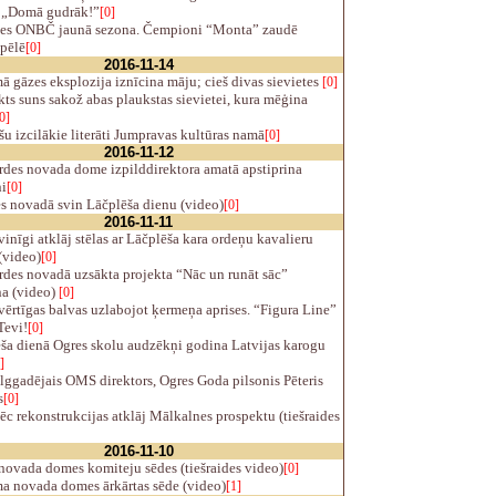
 „Domā gudrāk!”
[0]
es ONBČ jaunā sezona. Čempioni “Monta” zaudē
spēlē
[0]
2016-11-14
gāzes eksplozija iznīcina māju; cieš divas sievietes
[0]
ts suns sakož abas plaukstas sievietei, kura mēģina
0]
u izcilākie literāti Jumpravas kultūras namā
[0]
2016-11-12
rdes novada dome izpilddirektora amatā apstiprina
i
[0]
s novadā svin Lāčplēša dienu (video)
[0]
2016-11-11
inīgi atklāj stēlas ar Lāčplēša kara ordeņu kavalieru
(video)
[0]
des novadā uzsākta projekta “Nāc un runāt sāc”
na (video)
[0]
vērtīgas balvas uzlabojot ķermeņa aprises. “Figura Line”
Tevi!
[0]
ša dienā Ogres skolu audzēkņi godina Latvijas karogu
]
lggadējais OMS direktors, Ogres Goda pilsonis Pēteris
s
[0]
c rekonstrukcijas atklāj Mālkalnes prospektu (tiešraides
2016-11-10
novada domes komiteju sēdes (tiešraides video)
[0]
 novada domes ārkārtas sēde (video)
[1]