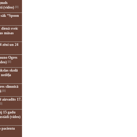
gmols
ti (video)
[0]
u sāk “Spoon
 dienā sveic
nas māsas
4 zēni un 24
jauno Ogres
ideo)
[0]
kslas skolā
 nedēļa
res slimnīcā
i
[0]
 aizvadīts 17.
0]
āj 15 gadu
zstādi (video)
o pacientu