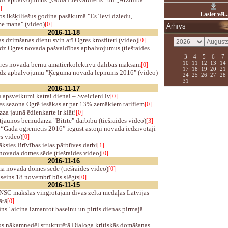
]
Lasiet vēl..
s ikšķiliešus godina pasākumā "Es Tevi dziedu,
e mana" (video)
[0]
Arhīvs
2016-11-18
s dzimšanas dienu svin arī Ogres krosfiteri (video)
[0]
dz Ogres novada pašvaldības apbalvojumus (tiešraides
3
4
5
6
7
10
11
12
13
14
res novada bērnu amatierkolektīvu dalības maksām
[0]
17
18
19
20
21
dz apbalvojumu "Ķeguma novada lepnums 2016" (video)
24
25
26
27
28
31
2016-11-17
apsveikumi katrai dienai – Sveicieni.lv
[0]
s sezona Ogrē iesākas ar par 13% zemākiem tarifiem
[0]
zza jaunā ēdienkarte ir klāt!
[0]
jaunos bērnudārza "Bitīte" darbību (tiešraides video)
[3]
“Gada ogrēnietis 2016” iegūst astoņi novada iedzīvotāji
es video)
[0]
ksies Brīvības ielas pārbūves darbi
[1]
novada domes sēde (tiešraides video)
[0]
2016-11-16
 novada domes sēde (tiešraides video)
[0]
seins 18.novembrī būs slēgts
[0]
2016-11-15
NSC mākslas vingrotājām divas zelta medaļas Latvijas
ātā
[0]
s" aicina izmantot baseinu un pirtis dienas pirmajā
s nākamnedēļ strukturētā Dialoga kritiskās domāšanas