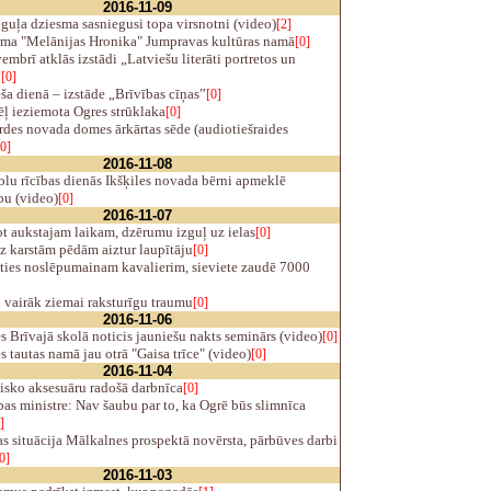
2016-11-09
uļa dziesma sasniegusi topa virsnotni (video)
[2]
lma "Melānijas Hronika" Jumpravas kultūras namā
[0]
mbrī atklās izstādi „Latviešu literāti portretos un
”
[0]
a dienā – izstāde „Brīvības cīņas”
[0]
ļ ieziemota Ogres strūklaka
[0]
des novada domes ārkārtas sēde (audiotiešraides
[0]
2016-11-08
lu rīcības dienās Ikšķiles novada bērni apmeklē
bu (video)
[0]
2016-11-07
t aukstajam laikam, dzērumu izguļ uz ielas
[0]
z karstām pēdām aiztur laupītāju
[0]
ties noslēpumainam kavalierim, sieviete zaudē 7000
 vairāk ziemai raksturīgu traumu
[0]
2016-11-06
s Brīvajā skolā noticis jauniešu nakts seminārs (video)
[0]
s tautas namā jau otrā "Gaisa trīce" (video)
[0]
2016-11-04
isko aksesuāru radošā darbnīca
[0]
as ministre: Nav šaubu par to, ka Ogrē būs slimnīca
]
s situācija Mālkalnes prospektā novērsta, pārbūves darbi
0]
2016-11-03