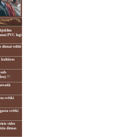
ājoklim
jauni PVC logi
dienai veltīti
 kultūras
vads
deo)
[0]
novadā
ta svētki
gasta svētki
ticis vides
eža dienas