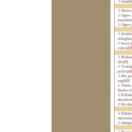
Iestādī
Skrīver
Ogres 
paaudzēm
Ogres j
Svētdie
iedegšan
Ieceļ j
video)
[0]
Reibumu
tilta
[0]
Trokšņ
policijā
[
Pēc pa
zagli
[0]
Valsts 
Saules z
K.Kažo
akordeon
Ko darī
Palīdzo
ministrij
Izkāpj
Pasnie