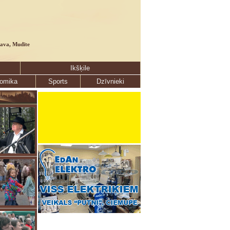
lava, Mudīte
Ikšķile
omika
Sports
Dzīvnieki