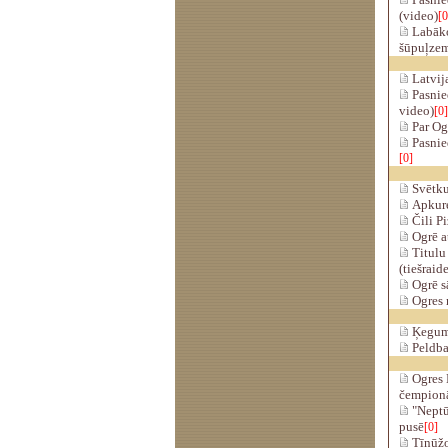
(video)
[0
Labāko
šūpuļzem
Latvija
Pasnie
video)
[0]
Par Og
Pasnie
[0]
Svētku 
Apkure
Čili Pi
Ogrē at
Titulu 
(tiešraid
Ogrē sā
Ogres 
Ķeguma
Peldba
Ogres 
čempion
"Neptūn
pusē
[0]
Tīnūžo