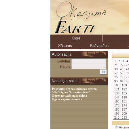
Ogre
Sākums
Pašvaldība
Autorizācija
Lietotājs:
1
2
3
4
21
22
2
Parole:
39
40
4
57
58
5
75
76
7
Noderīgas saites:
93
94
9
108
109
Pasākumi Ogres kultūras centrā
121
122
SIA "Ogres Namsaimnieks"
134
135
Ogres novada pašvaldība
147
148
Ogres rajona slimnīca
160
161
173
174
186
187
199
200
212
213
Aicina 