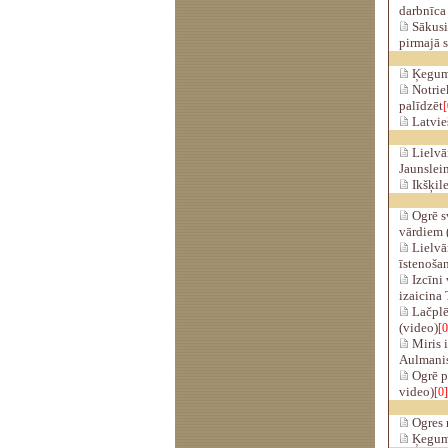
darbnīca
Sākusi
pirmajā 
Ķegumā 
Notriek
palīdzēt
[
Latvieš
Lielvā
Jaunslein
Ikšķile
Ogrē sv
vārdiem 
Lielvār
īstenoša
Izcīni 
izaicina 
Lačplē
(video)
[0
Miris i
Aulmani
Ogrē pē
video)
[0]
Ogres 
Ķeguma