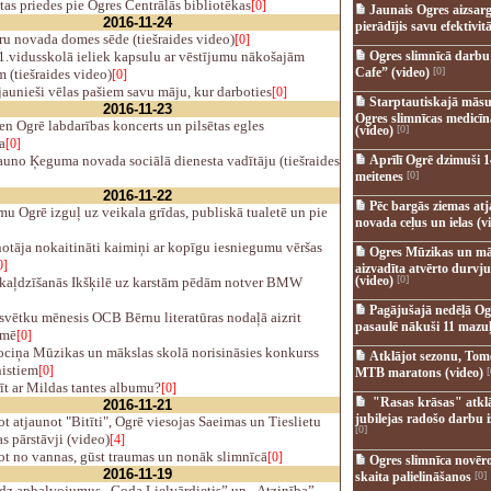
tas priedes pie Ogres Centrālās bibliotēkas
[0]
Jaunais Ogres aizsar
2016-11-24
pierādījis savu efektivitā
u novada domes sēde (tiešraides video)
[0]
1.vidusskolā ieliek kapsulu ar vēstījumu nākošajām
Ogres slimnīcā darb
Cafe” (video)
[0]
 (tiešraides video)
[0]
aunieši vēlas pašiem savu māju, kur darboties
[0]
Starptautiskajā māsu
2016-11-23
Ogres slimnīcas medicī
n Ogrē labdarības koncerts un pilsētas egles
(video)
[0]
a
[0]
auno Ķeguma novada sociālā dienesta vadītāju (tiešraides
Aprīlī Ogrē dzimuši 1
meitenes
[0]
2016-11-22
Pēc bargās ziemas at
 Ogrē izguļ uz veikala grīdas, publiskā tualetē un pie
novada ceļus un ielas (v
otāja nokaitināti kaimiņi ar kopīgu iesniegumu vēršas
Ogres Mūzikas un mā
0]
aizvadīta atvērto durvju
(video)
[0]
kaļdzīšanās Ikšķilē uz karstām pēdām notver BMW
Pagājušajā nedēļā Og
svētku mēnesis OCB Bērnu literatūras nodaļā aizrit
pasaulē nākuši 11 mazuļ
īmē
[0]
ciņa Mūzikas un mākslas skolā norisināsies konkurss
Atklājot sezonu, Tomē
istiem
[0]
MTB maratons (video)
[
t ar Mildas tantes albumu?
[0]
"Rasas krāsas" atkl
2016-11-21
jubilejas radošo darbu i
t atjaunot "Bitīti", Ogrē viesojas Saeimas un Tieslietu
[0]
as pārstāvji (video)
[4]
ot no vannas, gūst traumas un nonāk slimnīcā
[0]
Ogres slimnīca novēr
2016-11-19
skaita palielināšanos
[0]
dz apbalvojumus „Goda Lielvārdietis” un „Atzinība”