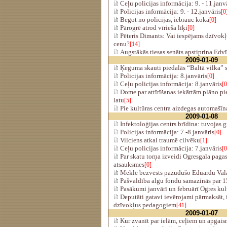
Ceļu policijas informācija: 9. - 11.janv
Policijas informācija: 9. - 12.janvāris
[0
Bēgot no policijas, iebrauc kokā
[0]
Pārogrē atrod vīrieša līķi
[0]
Pēteris Dimants: Vai iespējams dzīvokļ
cenu?
[14]
Augstākās tiesas senāts apstiprina Edv
2009-01-09
Ķeguma skauti piedalās “Baltā vilka” 
Policijas informācija: 8.janvāris
[0]
Ceļu policijas informācija: 8.janvāris
[0
Dome par attīrīšanas iekārtām plāno pi
latu
[5]
Pie kultūras centra aizdegas automašīn
2009-01-08
Infektoloģijas centrs brīdina: tuvojas g
Policijas informācija: 7.-8.janvāris
[0]
Vilciens atkal traumē cilvēku
[1]
Ceļu policijas informācija: 7.janvāris
[0
Par skatu torņa izveidi Ogresgala paga
atsauksmes
[0]
Meklē bezvēsts pazudušo Eduardu Val
Pašvaldība algu fondu samazinās par 
Pasākumi janvārī un februārī Ogres kul
Deputāti gatavi ievērojami pārmaksāt, 
dzīvokļus pedagogiem
[41]
2009-01-07
Kur zvanīt par ielām, ceļiem un apga