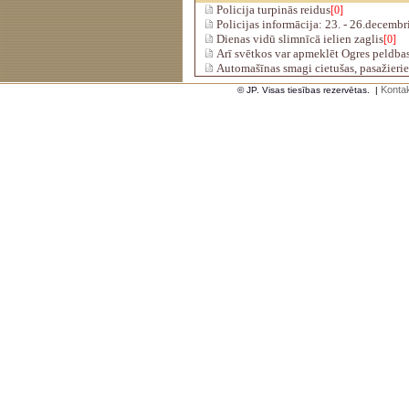
Policija turpinās reidus
[0]
Policijas informācija: 23. - 26.decembr
Dienas vidū slimnīcā ielien zaglis
[0]
Arī svētkos var apmeklēt Ogres peldba
Automašīnas smagi cietušas, pasažieri
Kontak
© JP. Visas tiesības rezervētas.
|