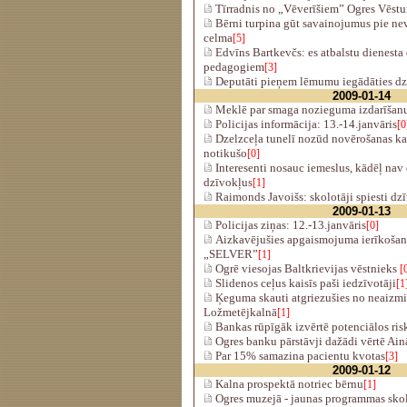
Tīrradnis no „Vēverīšiem” Ogres Vēstu
Bērni turpina gūt savainojumus pie nev
celma
[5]
Edvīns Bartkevčs: es atbalstu dienesta
pedagogiem
[3]
Deputāti pieņem lēmumu iegādāties dz
2009-01-14
Meklē par smaga nozieguma izdarīšan
Policijas informācija: 13.-14.janvāris
[0
Dzelzceļa tunelī nozūd novērošanas ka
notikušo
[0]
Interesenti nosauc iemeslus, kādēļ nav
dzīvokļus
[1]
Raimonds Javoišs: skolotāji spiesti dzī
2009-01-13
Policijas ziņas: 12.-13.janvāris
[0]
Aizkavējušies apgaismojuma ierīkošana
„SELVER”
[1]
Ogrē viesojas Baltkrievijas vēstnieks
[
Slidenos ceļus kaisīs paši iedzīvotāji
[1
Ķeguma skauti atgriezušies no neaizm
Ložmetējkalnā
[1]
Bankas rūpīgāk izvērtē potenciālos ris
Ogres banku pārstāvji dažādi vērtē Ain
Par 15% samazina pacientu kvotas
[3]
2009-01-12
Kalna prospektā notriec bērnu
[1]
Ogres muzejā - jaunas programmas sko