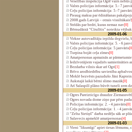
Veselības inspekcija Ogrē vairs nebūs 
Valsts policijas informācija: 5.- 7.janvā
Ceļu policijas informācija: 5.-7.janvāri
Pieaug maksa par ēdināšanas pakalpo
2008.gads Latvijā – otrais vissiltākais!
Strīdās par bedri, kuras nemaz nav
[0]
Bērnudārzā “Cīrulītis” noteikta vējbak
2009-01-06
Virkne autovadītāju iepilda degvielu, b
Valsts policijas informācija: 5. - 6.janv
Ceļu policijas informācija: 5.janvāris
[0
Turpina bojāt ceļa zīmes
[0]
Amatpersonas apmainās ar pārmetumiem
Iedzīvotājiem vajadzēs samierināties ar
Bezdarba vilnis skar arī Ogri
[1]
Brīvo arodbiedrību savienība apbalvo
Meklē bezvēsts pazudušo Jāni Kaptei
Aukstajā laikā bērni slimo mazāk
[0]
Arī Salaspilī plāno būvēt tuneli zem dz
2009-01-05
Ogres Pareizticīgo draudze Ziemassvēt
Ogres novada dome ziņo par pērn pada
Policijas informācija: 2. - 4.janvāris
[0]
Ceļu policijas informācija: 1. - 4.janvār
“Zelta Sietiņš” darba nedēļu sāk ar pl
Salavecis apmeklē amatpersonas
[4]
2009-01-03
Vieni "likumīgi" apiet tiesas lēmumu, c