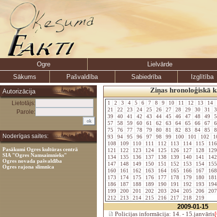
Ogre
Lielvārde
Sākums
Pašvaldība
Sabiedrība
Izglītība
Ziņas hronoloģiskā k
Autorizācija
Lietotājs:
1
2
3
4
5
6
7
8
9
10
11
12
13
14
21
22
23
24
25
26
27
28
29
30
31
3
Parole:
39
40
41
42
43
44
45
46
47
48
49
5
57
58
59
60
61
62
63
64
65
66
67
6
75
76
77
78
79
80
81
82
83
84
85
8
Noderīgas saites:
93
94
95
96
97
98
99
100
101
102
1
108
109
110
111
112
113
114
115
11
Pasākumi Ogres kultūras centrā
121
122
123
124
125
126
127
128
12
SIA "Ogres Namsaimnieks"
134
135
136
137
138
139
140
141
14
Ogres novada pašvaldība
147
148
149
150
151
152
153
154
15
Ogres rajona slimnīca
160
161
162
163
164
165
166
167
16
173
174
175
176
177
178
179
180
18
186
187
188
189
190
191
192
193
19
199
200
201
202
203
204
205
206
20
212
213
214
215
216
217
218
219
2009-01-15
Policijas informācija: 14. - 15.janvāris
[