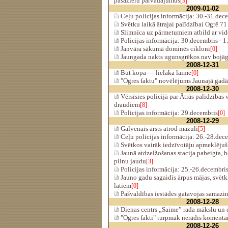
pasažieru pārvadājumus
[3]
2009-01-02
Ceļu policijas informācija: 30.-31.dec
Svētku laikā ātrajai palīdzībai Ogrē 7
Slimnīca uz pārmetumiem atbild ar vid
Policijas informācija: 30.decembris - 1
Janvāra sākumā dominēs cikloni
[0]
Jaungada nakts ugunsgrēkos nav bojā
2008-12-31
Būt kopā — lielākā laime
[0]
"Ogres faktu" novēlējums Jaunajā gadā
2008-12-30
Vērsīsies policijā par Ātrās palīdzības
draudiem
[8]
Policijas informācija: 29.decembris
[0]
2008-12-29
Galvenais ārsts atrod mazuli
[5]
Ceļu policijas informācija: 26.-28.dec
Svētkos vairāk iedzīvotāju apmeklējuš
Jaunā atdzelžošanas stacija pabeigta, be
pilnu jaudu
[3]
Policijas informācija: 25.-26.decembri
Jauno gadu sagaidīs ārpus mājas, svētki
latiem
[0]
Pašvaldības iestādes gatavojas samazin
2008-12-28
Dienas centrs „Saime” rada mākslu un 
"Ogres fakti" turpmāk nerādīs komentār
2008-12-26