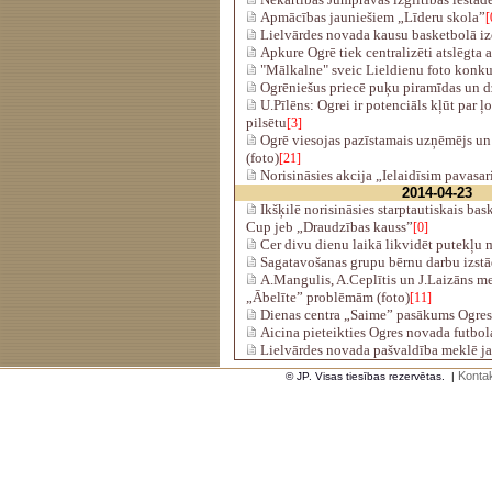
Apmācības jauniešiem „Līderu skola”
[
Lielvārdes novada kausu basketbolā i
Apkure Ogrē tiek centralizēti atslēgta a
"Mālkalne" sveic Lieldienu foto konku
Ogrēniešus priecē puķu piramīdas un d
U.Pīlēns: Ogrei ir potenciāls kļūt par ļot
pilsētu
[3]
Ogrē viesojas pazīstamais uzņēmējs un 
(foto)
[21]
Norisināsies akcija „Ielaidīsim pavasar
2014-04-23
Ikšķilē norisināsies starptautiskais bas
Cup jeb „Draudzības kauss”
[0]
Cer divu dienu laikā likvidēt putekļu 
Sagatavošanas grupu bērnu darbu izst
A.Mangulis, A.Ceplītis un J.Laizāns me
„Ābelīte” problēmām (foto)
[11]
Dienas centra „Saime” pasākums Ogres
Aicina pieteikties Ogres novada futbo
Lielvārdes novada pašvaldība meklē j
Kontak
© JP. Visas tiesības rezervētas.
|