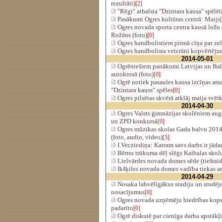
rezultāti)
[2]
"Rēgi" atbalsta "Dzintara kausa" spēlētā
Pasākumi Ogres kultūras centrā: Maijs
Ogres novada sporta centra kausā ložu
Rožāns (foto)
[0]
Ogres handbolistiem pirmā cīņa par zel
Ogres handbolista veterāni kopvērtēju
2014-05-01
Ogrēniešiem panākumi Latvijas un Balt
autokrosā (foto)
[0]
Ogrē notiek pasaules kausa izcīņas am
"Dzintara kauss" spēles
[0]
Ogres pilsētas skvērā atklāj maija svē
2014-04-30
Ogres Valsts ģimnāzijas skolēniem augs
un ZPD konkursā
[0]
Ogres mūzikas skolas Gada balvu 201
(foto, audio, video)
[5]
I.Vecziediņa: Katram savs darbs ir jādar
Bērnu trūkuma dēļ slēgs Kaibalas skol
Lielvārdes novada domes sēde (tiešraid
Ikšķiles novada domes vadība tiekas ar 
2014-04-29
Nosaka labvēlīgākus studiju un studēj
nosacījumus
[0]
Ogres novada uzņēmēju biedrības kops
padarīto
[0]
Ogrē diskutē par cienīga darba apstāk