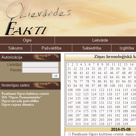
Ogre
Lielvārde
Sākums
Pašvaldība
Sabiedrība
Izglītība
Ziņas hronoloģiskā k
Autorizācija
Lietotājs:
1
2
3
4
5
6
7
8
9
10
11
12
13
14
21
22
23
24
25
26
27
28
29
30
31
3
Parole:
39
40
41
42
43
44
45
46
47
48
49
5
57
58
59
60
61
62
63
64
65
66
67
6
75
76
77
78
79
80
81
82
83
84
85
8
Noderīgas saites:
93
94
95
96
97
98
99
100
101
102
1
108
109
110
111
112
113
114
115
11
Pasākumi Ogres kultūras centrā
121
122
123
124
125
126
127
128
12
SIA "Ogres Namsaimnieks"
134
135
136
137
138
139
140
141
14
Ogres novada pašvaldība
147
148
149
150
151
152
153
154
15
Ogres rajona slimnīca
160
161
162
163
164
165
166
167
16
173
174
175
176
177
178
179
180
18
186
187
188
189
190
191
192
193
19
199
200
201
202
203
204
205
206
20
212
213
214
215
216
217
218
219
2014-05-08
Pasākumi Ogres kultūras centrā: maijs-j