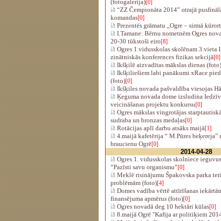
(fotogalerija)
[0]
“ZZ Čempionāta 2014” otrajā pusfinālā
komandas
[0]
Prezentēs grāmatu „Ogre – sirmā kūro
I.Tamane: Bērnu nometnēm Ogres nova
20-30 tūkstoši eiro
[8]
Ogres 1.vidusskolas skolēnam 3.vieta 
zinātniskās konferences fizikas sekcijā
[0]
Ikšķilē aizvadītas mākslas dienas (foto
Ikšķiliešiem labi panākumi xRace pie
(foto)
[0]
Ikšķiles novada pašvaldība viesojas Hā
Ķeguma novada dome izsludina Iedzīvo
veicināšanas projektu konkursu
[0]
Ogres mākslas vingrotājas starptautiskā
sudraba un bronzas medaļas
[0]
Rotācijas aplī darbu atsāks maijā
[1]
4.maijā kafetērija “ M.Pūres beķereja”
braucienu Ogrē
[0]
2014-04-28
Ogres 1. vidusskolas skolniece ieguvus
“Pazīsti savu organismu”
[0]
Meklē risinājumu Špakovska parka terit
problēmām (foto)
[4]
Domes vadība vērtē attīrīšanas iekārt
finansējuma apmērus (foto)
[0]
Ogres novadā deg 10 hektāri kūlas
[0]
8.maijā Ogrē "Kafija ar politiķiem 201