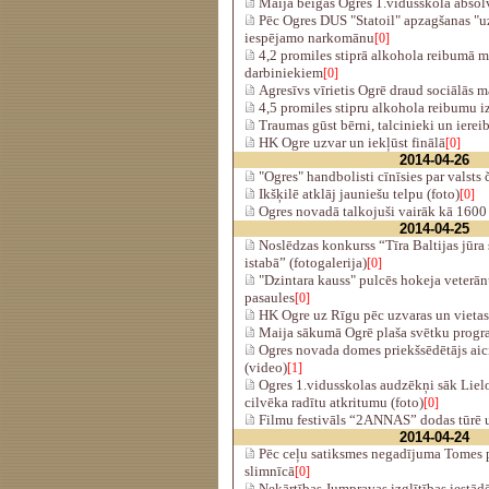
Maija beigās Ogres 1.vidusskolā absol
Pēc Ogres DUS "Statoil" apzagšanas "u
iespējamo narkomānu
[0]
4,2 promiles stiprā alkohola reibumā m
darbiniekiem
[0]
Agresīvs vīrietis Ogrē draud sociālās 
4,5 promiles stipru alkohola reibumu i
Traumas gūst bērni, talcinieki un ierei
HK Ogre uzvar un iekļūst finālā
[0]
2014-04-26
"Ogres" handbolisti cīnīsies par valsts
Ikšķilē atklāj jauniešu telpu (foto)
[0]
Ogres novadā talkojuši vairāk kā 1600 
2014-04-25
Noslēdzas konkurss “Tīra Baltijas jūra
istabā” (fotogalerija)
[0]
"Dzintara kauss" pulcēs hokeja veterān
pasaules
[0]
HK Ogre uz Rīgu pēc uzvaras un vietas
Maija sākumā Ogrē plaša svētku prog
Ogres novada domes priekšsēdētājs aici
(video)
[1]
Ogres 1.vidusskolas audzēkņi sāk Liel
cilvēka radītu atkritumu (foto)
[0]
Filmu festivāls “2ANNAS” dodas tūrē 
2014-04-24
Pēc ceļu satiksmes negadījuma Tomes p
slimnīcā
[0]
Nekārtības Jumpravas izglītības iestādē