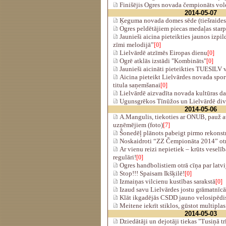
Finišējis Ogres novada čempionāts vole
2014-05-07
Ķeguma novada domes sēde (tiešraides
Ogres peldētājiem piecas medaļas starp
Jaunieši aicina pieteikties jaunos izpi
zīmi melodijā”
[0]
Lielvārdē atzīmēs Eiropas dienu
[0]
Ogrē atklās izstādi "Kombināts"
[0]
Jaunieši aicināti pieteikties TUESILV 
Aicina pieteikt Lielvārdes novada sport
titula saņemšanai
[0]
Lielvārdē aizvadīta novada kultūras da
Ugunsgrēkos Tīnūžos un Lielvārdē div
2014-05-06
A.Mangulis, tiekoties ar ONUB, pauž at
uzņēmējiem (foto)
[7]
Šonedēļ plānots pabeigt pirmo rekonst
Noskaidroti “ZZ Čempionāta 2014” otrie
Ar vienu reizi nepietiek – krūts veselī
regulāri!
[0]
Ogres handbolistiem otrā cīņa par latvi
Stop!!! Spaisam Ikšķilē!
[0]
Izmaiņas vilcienu kustības sarakstā
[0]
Izaud savu Lielvārdes jostu grāmatnīcā
Klāt ikgadējās CSDD jauno velosipēdis
Meitene iekrīt stiklos, gūstot multiplas
2014-05-03
Dziedātāji un dejotāji tiekas "Tusiņā tr