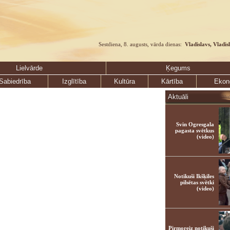
Sestdiena, 8. augusts, vārda dienas:
Vladislavs, Vladis
Lielvārde
Ķegums
Sabiedrība
Izglītība
Kultūra
Kārtība
Ekon
Aktuāli
Svin Ogresgala
pagasta svētkus
(video)
Notikuši Ikšķiles
pilsētas svētki
(video)
Pirmoreiz notikuši