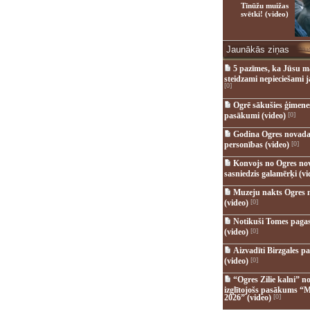
Tīnūžu muižas
svētki! (video)
Jaunākās ziņas
5 pazīmes, ka Jūsu m
steidzami nepieciešami 
[0]
Ogrē sākušies ģimenes 
pasākumi (video)
[0]
Godina Ogres novada
personības (video)
[0]
Konvojs no Ogres no
sasniedzis galamērķi (vi
Muzeju nakts Ogres 
(video)
[0]
Notikuši Tomes pagas
(video)
[0]
Aizvadīti Birzgales pa
(video)
[0]
“Ogres Zilie kalni” no
izglītojošs pasākums “M
2026” (video)
[0]