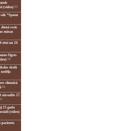
gmols
ti (video)
[0]
u sāk “Spoon
 dienā sveic
nas māsas
4 zēni un 24
jauno Ogres
ideo)
[0]
kslas skolā
 nedēļa
res slimnīcā
i
[0]
 aizvadīts 17.
0]
āj 15 gadu
zstādi (video)
o pacientu