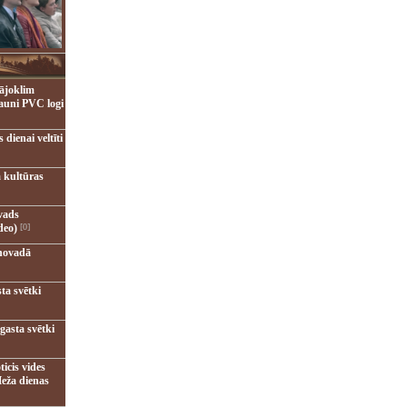
ājoklim
jauni PVC logi
dienai veltīti
 kultūras
vads
deo)
[0]
novadā
ta svētki
gasta svētki
ticis vides
eža dienas