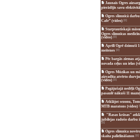
Jaunais Ogres aizsar
pierādījis savu efektivitā
Ogres slimnīcā darb
Cafe” (video)
[0]
Starptautiskajā māsu
Ogres slimnīcas medicī
(video)
[0]
Aprīlī Ogrē dzimuši 1
meitenes
[0]
Pēc bargās ziemas at
novada ceļus un ielas (v
Ogres Mūzikas un mā
aizvadīta atvērto durvju
(video)
[0]
Pagājušajā nedēļā Og
pasaulē nākuši 11 mazuļ
Atklājot sezonu, Tomē
MTB maratons (video)
[
"Rasas krāsas" atkl
jubilejas radošo darbu i
[0]
Ogres slimnīca novēr
skaita palielināšanos
[0]