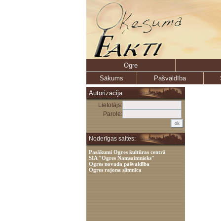
Ogre
Sākums
Pašvaldība
Autorizācija
Lietotājs:
Parole:
Noderīgas saites:
Pasākumi Ogres kultūras centrā
SIA "Ogres Namsaimnieks"
Ogres novada pašvaldība
Ogres rajona slimnīca