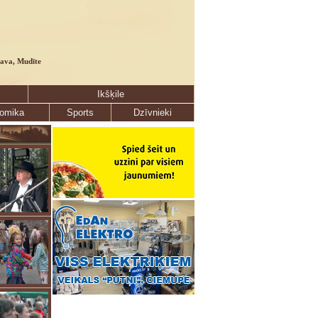
lava, Mudīte
Ikšķile
omika
Sports
Dzīvnieki