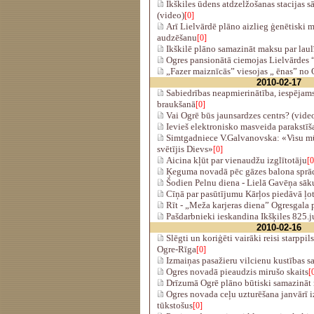
Ikškiles ūdens atdzelžošanas stacijas s
(video)
[0]
Arī Lielvārdē plāno aizlieg ģenētiski 
audzēšanu
[0]
Ikškilē plāno samazināt maksu par laulī
Ogres pansionātā ciemojas Lielvārdes
„Fazer maiznīcās” viesojas „ ēnas” no 
2010-02-17
Sabiedrības neapmierinātība, iespējams
braukšanā
[0]
Vai Ogrē būs jaunsardzes centrs? (vide
Ievieš elektronisko masveida parakstīš
Simtgadniece V.Galvanovska: «Visu mū
svētījis Dievs»
[0]
Aicina kļūt par vienaudžu izglītotāju
[0
Ķeguma novadā pēc gāzes balona sprā
Šodien Pelnu diena - Lielā Gavēņa sā
Cīņā par pasūtījumu Kārļos piedāvā ļo
Rīt - „Meža karjeras diena” Ogresgala
Pašdarbnieki ieskandina Ikšķiles 825.j
2010-02-16
Slēgti un koriģēti vairāki reisi starppi
Ogre-Rīga
[0]
Izmaiņas pasažieru vilcienu kustības s
Ogres novadā pieaudzis mirušo skaits
[
Drīzumā Ogrē plāno būtiski samazināt
Ogres novada ceļu uzturēšana janvārī 
tūkstošus
[0]