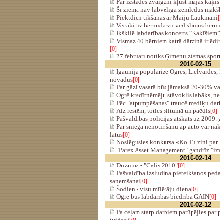
Par izstādes zvaigzni kļūst mājas kaķis
Šī ziema nav labvēlīga zemledus makš
Piektdien tikšanās ar Maiju Laukmani
[
Vecāki uz bērnudārzu ved slimus bērn
Ikškilē labdarības koncerts “Kaķīšiem”
Vismaz 40 bērniem katrā dārziņā ir ēdin
[0]
27.februārī notiks Ģimeņu ziemas sport
2010-02-15
Igaunijā popularizē Ogres, Lielvārdes,
novadus
[0]
Par gāzi vasarā būs jāmaksā 20-30% va
Ogrē kredītņēmēju stāvoklis labāks, ne
Pēc "atpumpēšanas" traucē mediķu dar
Aiz restēm, toties siltumā un paēdis
[0]
Pašvaldības policijas atskats uz 2009.
Par sniega nenotīrīšanu ap auto var nā
latus
[0]
Noslēgusies konkursa «Ko Tu zini par 
"Parex Asset Management" gandrīz "iz
2010-02-14
Drīzumā - "Cālis 2010"
[0]
Pašvaldība izsludina pieteikšanos ped
saņemšanai
[0]
Šodien - visu mīlētāju diena
[0]
Ogrē būs labdarības biedrība GAIN
[0]
2010-02-12
Pa ceļam starp darbiem parūpējies par 
(video)