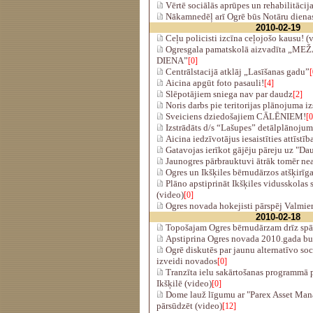
Vērtē sociālās aprūpes un rehabilitācija
Nākamnedēļ arī Ogrē būs Notāru diena
2010-02-19
Ceļu policisti izcīna ceļojošo kausu! (
Ogresgala pamatskolā aizvadīta „M
DIENA”
[0]
Centrālstacijā atklāj „Lasīšanas gadu”
[
Aicina apgūt foto pasauli!
[4]
Slēpotājiem sniega nav par daudz
[2]
Noris darbs pie teritorijas plānojuma iz
Sveiciens dziedošajiem CĀLĒNIEM!
[0
Izstrādāts d/s “Lašupes” detālplānojum
Aicina iedzīvotājus iesaistīties attīstī
Gatavojas ierīkot gājēju pāreju uz "Da
Jaunogres pārbrauktuvi ātrāk tomēr nea
Ogres un Ikšķiles bērnudārzos atšķirīg
Plāno apstiprināt Ikšķiles vidusskolas
(video)
[0]
Ogres novada hokejisti pārspēj Valmier
2010-02-18
Topošajam Ogres bērnudārzam drīz spār
Apstiprina Ogres novada 2010.gada b
Ogrē diskutēs par jaunu alternatīvo s
izveidi novados
[0]
Tranzīta ielu sakārtošanas programmā pi
Ikšķilē (video)
[0]
Dome lauž līgumu ar "Parex Asset Ma
pārsūdzēt (video)
[12]