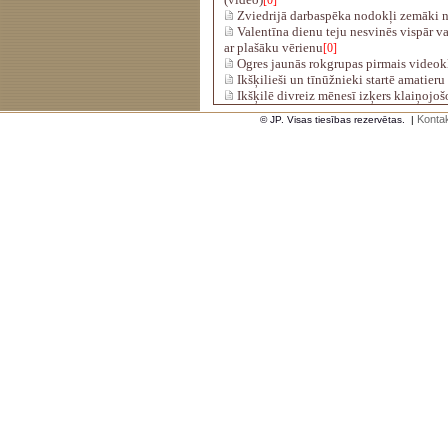
[0]
Zviedrijā darbaspēka nodokļi zemāki n
Valentīna dienu teju nesvinēs vispār vai 
ar plašāku vērienu
[0]
Ogres jaunās rokgrupas pirmais videok
Ikšķilieši un tīnūžnieki startē amatieru
Ikšķilē divreiz mēnesī izķers klaiņojo
Kontak
© JP. Visas tiesības rezervētas.
|