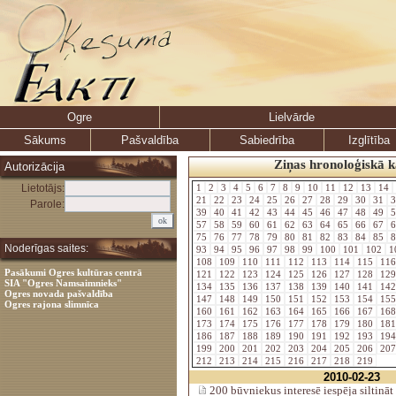
Ogre
Lielvārde
Sākums
Pašvaldība
Sabiedrība
Izglītība
Ziņas hronoloģiskā k
Autorizācija
Lietotājs:
1
2
3
4
5
6
7
8
9
10
11
12
13
14
21
22
23
24
25
26
27
28
29
30
31
3
Parole:
39
40
41
42
43
44
45
46
47
48
49
5
57
58
59
60
61
62
63
64
65
66
67
6
75
76
77
78
79
80
81
82
83
84
85
8
Noderīgas saites:
93
94
95
96
97
98
99
100
101
102
1
108
109
110
111
112
113
114
115
11
Pasākumi Ogres kultūras centrā
121
122
123
124
125
126
127
128
12
SIA "Ogres Namsaimnieks"
134
135
136
137
138
139
140
141
14
Ogres novada pašvaldība
147
148
149
150
151
152
153
154
15
Ogres rajona slimnīca
160
161
162
163
164
165
166
167
16
173
174
175
176
177
178
179
180
18
186
187
188
189
190
191
192
193
19
199
200
201
202
203
204
205
206
20
212
213
214
215
216
217
218
219
2010-02-23
200 būvniekus interesē iespēja siltināt