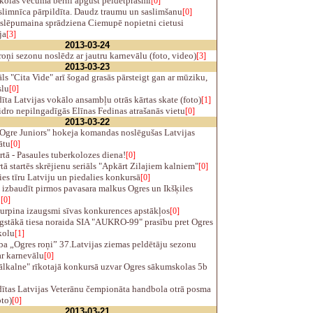
kolas vecuma bērni apgūst peldētprasmi
[0]
slimnīca pārpildīta. Daudz traumu un saslimšanu
[0]
slēpumaina sprādziena Ciemupē nopietni cietusi
ja
[3]
2013-03-24
oņi sezonu noslēdz ar jautru karnevālu (foto, video)
[3]
2013-03-23
ls "Cita Vide" arī šogad grasās pārsteigt gan ar mūziku,
slu
[0]
ta Latvijas vokālo ansambļu otrās kārtas skate (foto)
[1]
ro nepilngadīgās Elīnas Fedinas atrašanās vietu
[0]
2013-03-22
Ogre Juniors" hokeja komandas noslēgušas Latvijas
ātu
[0]
tā - Pasaules tuberkolozes diena!
[0]
ā startēs skrējienu seriāls "Apkārt Zilajiem kalniem"
[0]
ies tīru Latviju un piedalies konkursā
[0]
izbaudīt pirmos pavasara malkus Ogres un Ikšķiles
!
[0]
urpina izaugsmi sīvas konkurences apstākļos
[0]
gstākā tiesa noraida SIA "AUKRO-99" prasību pret Ogres
kolu
[1]
a „Ogres roņi” 37.Latvijas ziemas peldētāju sezonu
ar karnevālu
[0]
lkalne" rīkotajā konkursā uzvar Ogres sākumskolas 5b
ītas Latvijas Veterānu čempionāta handbola otrā posma
oto)
[0]
2013-03-21