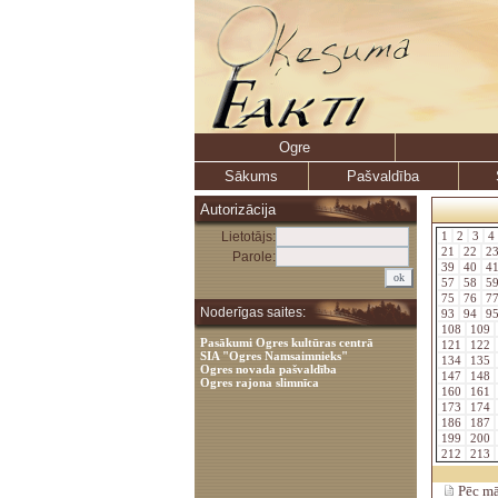
Ogre
Sākums
Pašvaldība
Autorizācija
Lietotājs:
1
2
3
4
21
22
2
Parole:
39
40
4
57
58
5
75
76
7
Noderīgas saites:
93
94
9
108
109
Pasākumi Ogres kultūras centrā
121
122
SIA "Ogres Namsaimnieks"
134
135
Ogres novada pašvaldība
147
148
Ogres rajona slimnīca
160
161
173
174
186
187
199
200
212
213
Pēc mā