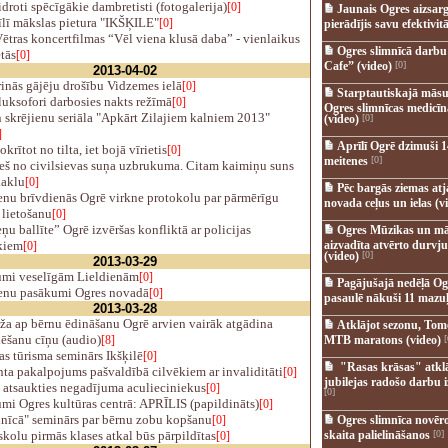
roti spēcīgākie dambretisti (fotogalerija)
[0]
Jaunais Ogres aizsar
īlī mākslas pietura "IKŠĶILE"
[0]
pierādījis savu efektivitā
ētras koncertfilmas “Vēl viena klusā daba” - vienlaikus
Ogres slimnīcā darb
tās
[0]
Cafe” (video)
[0]
2013-04-02
inās gājēju drošību Vidzemes ielā
[0]
Starptautiskajā māsu
uksofori darbosies nakts režīmā
[0]
Ogres slimnīcas medicī
skrējienu seriāla "Apkārt Zilajiem kalniem 2013"
(video)
[0]
]
Aprīlī Ogrē dzimuši 1
krītot no tilta, iet bojā vīrietis
[0]
meitenes
[0]
ieš no civilsievas suņa uzbrukuma. Citam kaimiņu suns
kaklu
[0]
Pēc bargās ziemas at
enu brīvdienās Ogrē virkne protokolu par pārmērīgu
novada ceļus un ielas (v
 lietošanu
[0]
u ballīte” Ogrē izvēršas konfliktā ar policijas
Ogres Mūzikas un mā
kiem
aizvadīta atvērto durvju
[0]
(video)
[0]
2013-03-29
umi veselīgām Lieldienām
[0]
Pagājušajā nedēļā Og
enu pasākumi Ogres novadā
[0]
pasaulē nākuši 11 mazuļ
2013-03-28
ža ap bērnu ēdināšanu Ogrē arvien vairāk atgādina
Atklājot sezonu, Tomē
lēšanu cīņu (audio)
[8]
MTB maratons (video)
[
s tūrisma seminārs Ikšķilē
[0]
"Rasas krāsas" atkl
ta pakalpojums pašvaldībā cilvēkiem ar invaliditāti
[0]
jubilejas radošo darbu i
 atsaukties negadījuma aculieciniekus
[0]
[0]
i Ogres kultūras centrā: APRĪLIS (papildināts)
[0]
nīcā" seminārs par bērnu zobu kopšanu
[0]
Ogres slimnīca novēr
kolu pirmās klases atkal būs pārpildītas
skaita palielināšanos
[0]
[0]