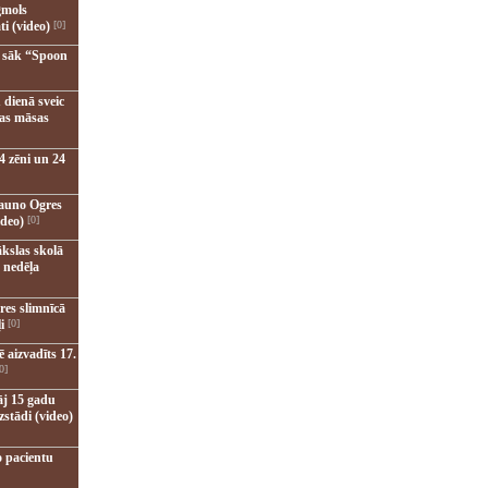
gmols
ti (video)
[0]
u sāk “Spoon
 dienā sveic
nas māsas
4 zēni un 24
jauno Ogres
ideo)
[0]
kslas skolā
 nedēļa
res slimnīcā
i
[0]
 aizvadīts 17.
0]
āj 15 gadu
zstādi (video)
o pacientu