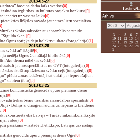
2013-03-27
iednīca” baseina darba laiks svētkos
[0]
Lasiet vēl..
 izsludina izglītības un kultūras projektu konkurss
[0]
ā jāpāriet uz vasaras laiku
[0]
Arhīvs
pieteikties Ikšķiles novada jaunatnes lietu speciālista
0]
Mūzikas skolas saksofonistu ansamblis pārsteidz
3
4
5
6
7
 "Sigulda skan"
[0]
10
11
12
13
14
ta Ogres apriņķa deju kolektīvu skate (fotogalerija)
[1]
17
18
19
20
21
2013-03-26
24
25
26
27
28
31
as svētki arī Ikšķilē
[0]
mju nedēļa Ogres Centrālajā bibliotēkā
[0]
īti Akordeona mūzikas svētki
[0]
iesaistīt jaunos speciālistus no OVT (fotogalerija)
[0]
ākslas skolā top Dziesmu svētku ceļš (fotogalerija)
[0]
u” plūdu zonas iedzīvotāji satraukti par iepuvušajiem
go” stabiem (foto)
[5]
2013-03-25
tzīmē komunistiskā genocīda upuru piemiņas dienu
rija)
[0]
ovadā tiekas bērnu tiesiskās aizsardzības speciālisti
[0]
liņš - Boliņš ar draugiem aicina uz neparastu Lieldienu
u
[0]
k rekonstruētā ēkā Latvijā – Tīnūžu sākumskola Ikšķilē
rija, video)
[0]
oši pasākumi – izstādē „Pet Ekspo. Latvijas uzvarētājs
stiskā genocīda upuru piemiņas diena Ogrē
[0]