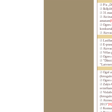
P/a „Dz
Ikšķilē
31.mart
Aicina 
amatam
[
Ogres 
konkursā
Aizvadī
Lasīšan
E-pras
Aizvad
Vēlas p
Ogres m
“Dārziņ
“Latvner
Ogrē a
(fotogale
Ogres n
Zaķis O
svinēšan
Vislabā
(fotogale
Aizrauj
2013”
[0]
Komuni