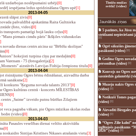
elā uzdarbojas noslēpumaini urbēji
Tīnūžu muižas
[0]
svētki! (video)
nedēļ iespējama ledus spridzināšana Ogres upē
[1]
2013-04-05
zerā slāpst zivis
[0]
Jaunākās ziņas
novada pašvaldībā apskatāma Raita Gultnieka
zstāde (foto, video)
[0]
5 pazīmes, ka Jūsu m
 transports pamatīgi bojā lauku ceļus
[0]
steidzami nepieciešami 
 "Mans pirmais cimdu pāris" Ikšķiles vidusskolas
[0]
]
s novada dienas centrs aicina uz "Bēbīšu skoliņas"
Ogrē sākušies ģimenes 
pasākumi (video)
[0]
bām
[0]
uniors" hokejisti turpina cīņu par medaļām
[0]
Godina Ogres novada
m Varenam - 75 (fotogalerija)
[2]
personības (video)
[0]
„Moments” aizstāvēs Latvijas Fisbija čempionu titulu
[0]
2013-04-04
Konvojs no Ogres no
t risinājumu Ogres bērnu ēdināšanai, aizvadīta darba
sasniedzis galamērķi (vi
irmā sanāksme
[2]
Muzeju nakts Ogres 
īlī konkurss "Ķeguma novada talants 2013"
[0]
(video)
[0]
r Ogres kultūras centrā - koncerts MĪLESTĪBAS
RIENS
[0]
Notikuši Tomes pagas
centrs „Saime” izveido putnu būrīšus Zilajiem
(video)
[0]
3]
ot veca pagraba vākam, pie Ogres mūzikas skolas rodas
Aizvadīti Birzgales pa
 bedre (video)
[0]
(video)
[0]
2013-04-03
“Ogres Zilie kalni” no
nāta Pasaules veselības dienai veltīto aktivitāšu
izglītojošs pasākums “M
ma
[0]
2026” (video)
[0]
a noskaidro Sintijas Kristīnes Nikases atrašanās vietu
[3]