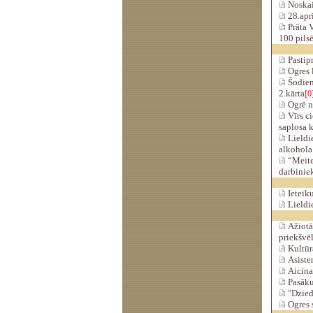
Noskaid
28.apr
Prāta V
100 pilsē
Pastipr
Ogres l
Šodien 
2.kārta
[0
Ogrē no
Vīrs c
saplosa 
Lieldi
alkohola
“Meiteņ
darbinie
Ieteik
Lieldi
Ažiotā
priekšvē
Kultūra
Asisten
Aicina
Pasākum
"Dzied
Ogres s