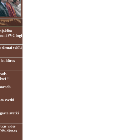
ājoklim
jauni PVC logi
dienai veltīti
 kultūras
vads
deo)
[0]
novadā
ta svētki
gasta svētki
ticis vides
eža dienas