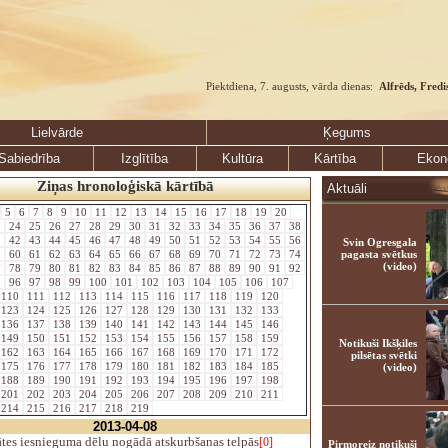
Piektdiena, 7. augusts, vārda dienas:
Alfrēds, Fredi
Lielvārde
Ķegums
Sabiedrība
Izglītība
Kultūra
Kārtība
Ekon
Ziņas hronoloģiskā kārtībā
Aktuāli
5
6
7
8
9
10
11
12
13
14
15
16
17
18
19
20
3
24
25
26
27
28
29
30
31
32
33
34
35
36
37
38
1
42
43
44
45
46
47
48
49
50
51
52
53
54
55
56
Svin Ogresgala
9
60
61
62
63
64
65
66
67
68
69
70
71
72
73
74
pagasta svētkus
(video)
7
78
79
80
81
82
83
84
85
86
87
88
89
90
91
92
5
96
97
98
99
100
101
102
103
104
105
106
107
110
111
112
113
114
115
116
117
118
119
120
123
124
125
126
127
128
129
130
131
132
133
136
137
138
139
140
141
142
143
144
145
146
149
150
151
152
153
154
155
156
157
158
159
Notikuši Ikšķiles
162
163
164
165
166
167
168
169
170
171
172
pilsētas svētki
175
176
177
178
179
180
181
182
183
184
185
(video)
188
189
190
191
192
193
194
195
196
197
198
201
202
203
204
205
206
207
208
209
210
211
214
215
216
217
218
219
2013-04-08
tes iesnieguma dēlu nogādā atskurbšanas telpās
[0]
Pirmoreiz notikuši