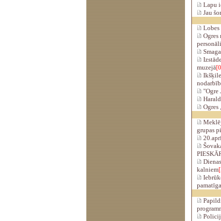
Lapu i
Jau šo
Lobes e
Ogres 
personāli
Smagais
Izstāde
muzejā
[0
Ikšķile
nodarbī
"Ogre J
Haralda
Ogres 
Meklējo
grupas p
20.apr
Šovaka
PIESKĀ
Dienas 
kalniem
[
Iebrūk
pamatīga
Papildi
program
Policij