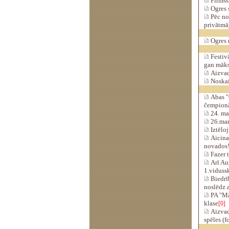
Pirmss
Ogres 
Pēc no
privātmā
Ogres r
Festivā
gan māk
Aizvadī
Noskaid
Abas "
čempion
24. mar
26.mart
Iztēloj
Aicina 
novados
Fazer t
Arī Au
1.viduss
Biedrīb
noslēdz 
PA "Mā
klase
[0]
Aizvad
spēles (f