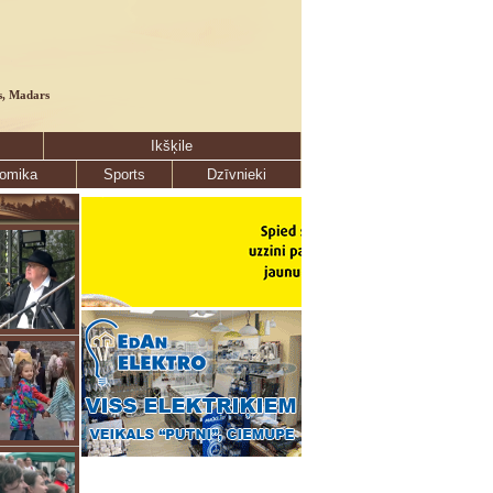
s, Madars
Ikšķile
omika
Sports
Dzīvnieki