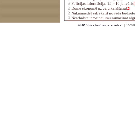
Policijas informācija: 15. - 16.janvāris
[
Dome ekonomē uz ceļu kaisīšanu
[2]
Nākamnedēļ sāk skatīt novada budžet
Neatbalsta ierosinājumu samazināt algu 
Kontak
© JP. Visas tiesības rezervētas.
|