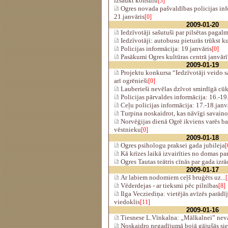
izsaukt konsulu
[3]
Ogres novada pašvaldības policijas info
21.janvāris
[0]
2009-01-20
Iedzīvotāji sašutuši par pilsētas pag
Iedzīvotāji: autobusu pieturās trūkst ku
Policijas informācija: 19.janvāris
[0]
Pasākumi Ogres kultūras centrā janvārī
2009-01-19
Projektu konkursa “Iedzīvotāji veido 
arī ogrēnieši
[0]
Lauberieši nevēlas dzīvot smirdīgā cū
Policijas pārvaldes informācija: 16.-19
Ceļu policijas informācija: 17.-18.janv
Turpina noskaidrot, kas nāvīgi savainoj
Norvēģijas dienā Ogrē ikviens varēs ba
vēstnieku
[0]
2009-01-18
Ogres psihologu praksei gada jubileja
[
Kā krīzes laikā izvairīties no domas p
Ogres Tautas teātris cīnās par gada izrā
2009-01-17
Ar labiem nodomiem ceļš bruģēts uz...
[
Vēderdejas - ar tieksmi pēc pilnības
[8]
Ilga Vecziediņa: vietējās avīzēs parādīj
viedoklis
[11]
2009-01-16
Tiesnese L.Vīnkalna: „Mālkalnei” neva
Noskaidro negadījumā bojā gājušās sie