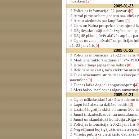
mūziķiem
[2]
2009-01-23
Policijas informācija: 22.janvāris
[0]
Atrod pirms sešiem gadiem pazudušu vī
Aiztur aizdomās par laupīšanu
[0]
Upes un Kalna prospekta krustojumā kā
Ikšķiles skolotāji nebūs izņēmums – 
Ikšķilē plāno būvēt aktīvās atpūtas pa
Ogres novada pašvaldības policijas inf
21.-22.janvāris
[5]
2009-01-22
Policijas informācija: 21.-22.janvāris
[0
Madlienā traktors saduras ar "VW POL
Ieroča atļauja jāpagarina laikus
[0]
Rēķins samaksāts, taču elektrību atslē
Divu uzņēmumu strīda dēļ aizkavējas 
saņemšana
[0]
Dienas laikā deg ielu apgaismojums
[4]
Mērs balso "par" savas algas samazināju
2009-01-21
Ogres mākslas skolā atklāta studentu d
Lapu ielā aiztaisa dziļāko bedrīti
[3]
Uzzīmē logotipa skici un saņem 500 la
Jaunā tirdzniecības centra nosaukum
Jaunā un skandalozā komēdija „Rīga –
Policijas informācija: 20.-21.janvāris
[0
Negadījumā bojā gājušās sievietes per
Vīrietis publiskā vietā kārto dabiskās 