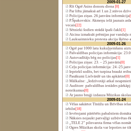
2009-01-27
Rīt Ogrē Asins donoru diena
[0]
Par liftu jāmaksā arī 1.un 2.stāvos dzī
Policijas ziņas. 26.janvāra informācija
[
P.Špakovskis: Akmeņu ielā jaunais asfal
vecais
[22]
Sētnieki šodien strādā īpaši čakli
[1]
Aicina izmaksāt prēmijas par vandaļu 
Lauksaimnieku protesta akcija šķērso a
2009-01-26
Ogrē par 1000 latu kukuļņemšanu aiztu
Pašvaldības policijas informācija: 23.
Autovadītājs bēg no policijas
[1]
Policijas ziņas: 23. – 25.janvāris
[0]
Ceļu policijas informācija: 24.-25.janv
Iepriekš sodīts, bet turpina braukt rei
Pasākumi Lielvārdē un tās apkārtnē
[0]
Mālkalne: „Iedzīvotāji atkal neapmier
Auditore: pašvaldības iestādes pārkāpj
noteikumus
[0]
Ar jauno bruģi izdauza Mūzikas skolas
2009-01-24
Vēlas sakārtot Tīnūžu un Brīvības iela
iebilst
[18]
Ievērojami pārtērēts pabalstiem domāta
Nāksies nojaukt patvaļīgi uzbūvētas ē
„TELE 2” pilnvarota firma vēlas nomāt
Ogres Mūzikas skola var lepoties ne tik