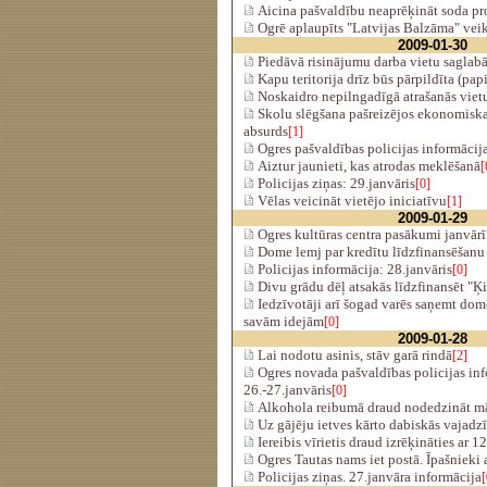
Aicina pašvaldību neaprēķināt soda pr
Ogrē aplaupīts "Latvijas Balzāma" vei
2009-01-30
Piedāvā risinājumu darba vietu saglab
Kapu teritorija drīz būs pārpildīta (pap
Noskaidro nepilngadīgā atrašanās viet
Skolu slēgšana pašreizējos ekonomiskaj
absurds
[1]
Ogres pašvaldības policijas informācija
Aiztur jaunieti, kas atrodas meklēšanā
[
Policijas ziņas: 29.janvāris
[0]
Vēlas veicināt vietējo iniciatīvu
[1]
2009-01-29
Ogres kultūras centra pasākumi janvārī
Dome lemj par kredītu līdzfinansēšan
Policijas informācija: 28.janvāris
[0]
Divu grādu dēļ atsakās līdzfinansēt "Ķi
Iedzīvotāji arī šogad varēs saņemt dom
savām idejām
[0]
2009-01-28
Lai nodotu asinis, stāv garā rindā
[2]
Ogres novada pašvaldības policijas inf
26.-27.janvāris
[0]
Alkohola reibumā draud nodedzināt m
Uz gājēju ietves kārto dabiskās vajadz
Iereibis vīrietis draud izrēķināties ar 
Ogres Tautas nams iet postā. Īpašnieki 
Policijas ziņas. 27.janvāra informācija
[