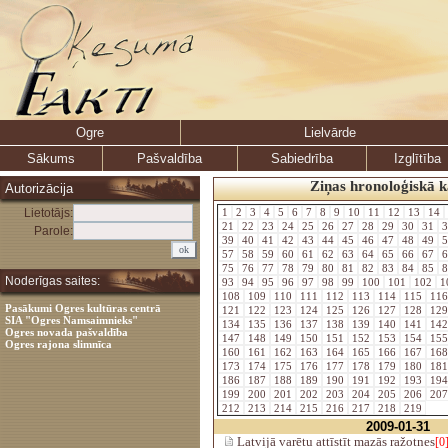
Ogre
Lielvārde
Sākums
Pašvaldība
Sabiedrība
Izglītība
Ziņas hronoloģiskā k
Autorizācija
Lietotājs:
1
2
3
4
5
6
7
8
9
10
11
12
13
14
21
22
23
24
25
26
27
28
29
30
31
3
Parole:
39
40
41
42
43
44
45
46
47
48
49
5
57
58
59
60
61
62
63
64
65
66
67
6
75
76
77
78
79
80
81
82
83
84
85
8
Noderīgas saites:
93
94
95
96
97
98
99
100
101
102
1
108
109
110
111
112
113
114
115
11
Pasākumi Ogres kultūras centrā
121
122
123
124
125
126
127
128
12
SIA "Ogres Namsaimnieks"
134
135
136
137
138
139
140
141
14
Ogres novada pašvaldība
147
148
149
150
151
152
153
154
15
Ogres rajona slimnīca
160
161
162
163
164
165
166
167
16
173
174
175
176
177
178
179
180
18
186
187
188
189
190
191
192
193
19
199
200
201
202
203
204
205
206
20
212
213
214
215
216
217
218
219
2009-01-31
Latvijā varētu attīstīt mazās ražotnes
[0