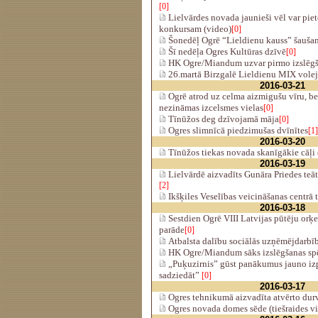
[0]
Lielvārdes novada jaunieši vēl var piet
konkursam (video)
[0]
Šonedēļ Ogrē “Lieldienu kauss” šaušan
Šī nedēļa Ogres Kultūras dzīvē
[0]
HK Ogre/Miandum uzvar pirmo izslēgš
26.martā Birzgalē Lieldienu MIX volej
2016-03-21
Ogrē atrod uz celma aizmigušu vīru, be
nezināmas izcelsmes vielas
[0]
Tīnūžos deg dzīvojamā māja
[0]
Ogres slimnīcā piedzimušas dvīnītes
[1]
2016-03-20
Tīnūžos tiekas novada skanīgākie cāļi 
2016-03-19
Lielvārdē aizvadīts Gunāra Priedes teāt
[2]
Ikšķiles Veselības veicināšanas centrā 
2016-03-18
Sestdien Ogrē VIII Latvijas pūtēju orķe
parāde
[0]
Atbalsta dalību sociālās uzņēmējdarbīb
HK Ogre/Miandum sāks izslēgšanas sp
„Puķuzirnis” gūst panākumus jauno izp
sadziedāt”
[0]
2016-03-17
Ogres tehnikumā aizvadīta atvērto durv
Ogres novada domes sēde (tiešraides v