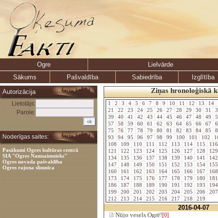
Ogre
Lielvārde
Sākums
Pašvaldība
Sabiedrība
Izglītība
Ziņas hronoloģiskā k
Autorizācija
Lietotājs:
1
2
3
4
5
6
7
8
9
10
11
12
13
14
21
22
23
24
25
26
27
28
29
30
31
3
Parole:
39
40
41
42
43
44
45
46
47
48
49
5
57
58
59
60
61
62
63
64
65
66
67
6
75
76
77
78
79
80
81
82
83
84
85
8
Noderīgas saites:
93
94
95
96
97
98
99
100
101
102
1
108
109
110
111
112
113
114
115
11
Pasākumi Ogres kultūras centrā
121
122
123
124
125
126
127
128
12
SIA "Ogres Namsaimnieks"
134
135
136
137
138
139
140
141
14
Ogres novada pašvaldība
147
148
149
150
151
152
153
154
15
Ogres rajona slimnīca
160
161
162
163
164
165
166
167
16
173
174
175
176
177
178
179
180
18
186
187
188
189
190
191
192
193
19
199
200
201
202
203
204
205
206
20
212
213
214
215
216
217
218
219
2016-04-07
Nūjo vesels Ogrē!
[0]