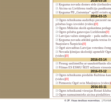
2016-03-16
Ķeguma novada domes sēde (tiešraides
Aicina uz Lieldienu tradīciju pasāku
Ķeguma PII „Gaismiņa” aprīlī svinēs ap
2016-03-15
Ogres tehnikuma audzēkņi prezentē rad
pilsētas logo izveidei (video)
[0]
Ogres Mākslas skolā apskatāma pedago
Ogres pilsēta gatavojas Lieldienām
[0]
Latvijas valsts simtgade – pašu radīts 
Ķeguma novada atklātā galda tenisa če
Staņislavs Šurpickis
[0]
Ogrē aizvadītas Latvijas veterānu čem
Novada ķīmijas skolotāji apmeklē Ogre
(video)
[0]
2016-03-14
Pieaug saslimstība ar saaukstēšanās sl
Filmas ES ESMU ŠEIT režisors viesosi
2016-03-12
Ogres tehnikums piedalās Kultūras kan
(video)
[0]
Pirmoreiz Ogrē svin Masļeņicu (video)
2016-03-11
Ogres tehnikumā viesojas Rotari kluba 
Ogres namsaimnieks aicina piedalīties 
Kontak
© JP. Visas tiesības rezervētas.
|