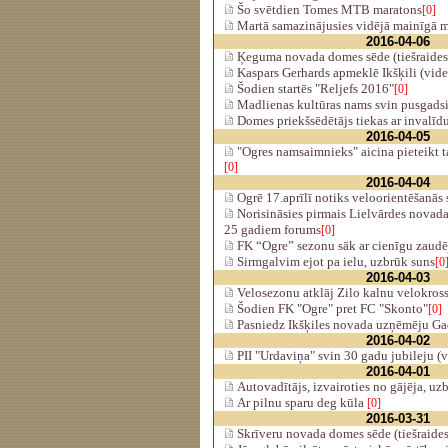
Šo svētdien Tomes MTB maratons
[0]
Martā samazinājusies vidējā mainīgā m
2016-04-06
Ķeguma novada domes sēde (tiešraides
Kaspars Gerhards apmeklē Ikšķili (vide
Šodien startēs "Reljefs 2016"
[0]
Madlienas kultūras nams svin pusgadsim
Domes priekšsēdētājs tiekas ar invalīdu
2016-04-05
"Ogres namsaimnieks" aicina pieteikt t
[0]
2016-04-04
Ogrē 17.aprīlī notiks veloorientēšanās
Norisināsies pirmais Lielvārdes novad
25 gadiem forums
[0]
FK “Ogre” sezonu sāk ar cienīgu zau
Sirmgalvim ejot pa ielu, uzbrūk suns
[0
2016-04-03
Velosezonu atklāj Zilo kalnu velokross 
Šodien FK "Ogre" pret FC "Skonto"
[0]
Pasniedz Ikšķiles novada uzņēmēju Gad
2016-04-02
PII "Urdaviņa" svin 30 gadu jubileju (
2016-04-01
Autovadītājs, izvairoties no gājēja, uz
Ar pilnu sparu deg kūla
[0]
2016-03-31
Skrīveru novada domes sēde (tiešraides