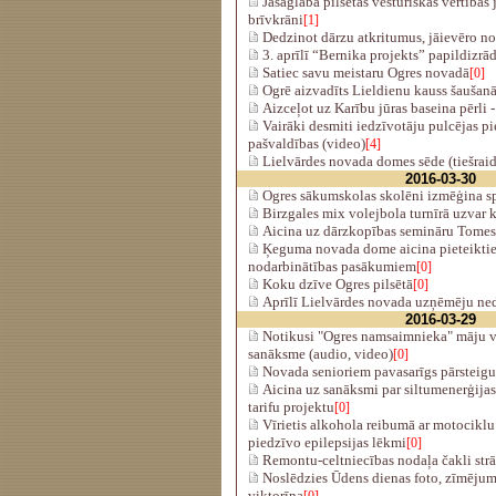
Jāsaglabā pilsētas vēsturiskās vērtības
brīvkrāni
[1]
Dedzinot dārzu atkritumus, jāievēro n
3. aprīlī “Bernika projekts” papildizrā
Satiec savu meistaru Ogres novadā
[0]
Ogrē aizvadīts Lieldienu kauss šaušan
Aizceļot uz Karību jūras baseina pērli 
Vairāki desmiti iedzīvotāju pulcējas p
pašvaldības (video)
[4]
Lielvārdes novada domes sēde (tiešraid
2016-03-30
Ogres sākumskolas skolēni izmēģina s
Birzgales mix volejbola turnīrā uzvar
Aicina uz dārzkopības semināru Tomes
Ķeguma novada dome aicina pieteiktie
nodarbinātības pasākumiem
[0]
Koku dzīve Ogres pilsētā
[0]
Aprīlī Lielvārdes novada uzņēmēju ne
2016-03-29
Notikusi "Ogres namsaimnieka" māju v
sanāksme (audio, video)
[0]
Novada senioriem pavasarīgs pārsteig
Aicina uz sanāksmi par siltumenerģij
tarifu projektu
[0]
Vīrietis alkohola reibumā ar motociklu 
piedzīvo epilepsijas lēkmi
[0]
Remontu-celtniecības nodaļa čakli strā
Noslēdzies Ūdens dienas foto, zīmēju
viktorīna