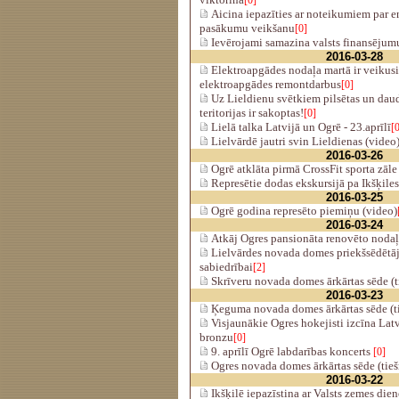
[0]
Aicina iepazīties ar noteikumiem par e
pasākumu veikšanu
[0]
Ievērojami samazina valsts finansējum
2016-03-28
Elektroapgādes nodaļa martā ir veikusi
elektroapgādes remontdarbus
[0]
Uz Lieldienu svētkiem pilsētas un da
teritorijas ir sakoptas!
[0]
Lielā talka Latvijā un Ogrē - 23.aprīlī
[
Lielvārdē jautri svin Lieldienas (video
2016-03-26
Ogrē atklāta pirmā CrossFit sporta zāle
Represētie dodas ekskursijā pa Ikšķile
2016-03-25
Ogrē godina represēto piemiņu (video)
2016-03-24
Atkāj Ogres pansionāta renovēto nodaļ
Lielvārdes novada domes priekšsēdētāj
sabiedrībai
[2]
Skrīveru novada domes ārkārtas sēde (t
2016-03-23
Ķeguma novada domes ārkārtas sēde (ti
Visjaunākie Ogres hokejisti izcīna Lat
bronzu
[0]
9. aprīlī Ogrē labdarības koncerts
[0]
Ogres novada domes ārkārtas sēde (tieš
2016-03-22
Ikšķilē iepazīstina ar Valsts zemes dien