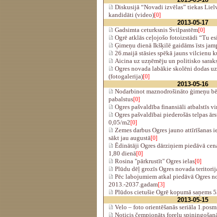
Diskusijā “Novadi izvēlas” tiekas Lie
kandidāti (video)
[0]
2013-05-17
Gadsimta ceturksnis Svilpastēm
[0]
Ogrē atklās ceļojošo fotoizstādi “Tu esi
Ģimeņu dienā Ikšķilē gaidāms īsts jam
26.maijā stāsies spēkā jauns vilcienu k
Aicina uz uzņēmēju un politisko saraks
Ogres novada labākie skolēni dodas uz
(fotogalerija)
[0]
2013-05-16
Nodarbinot maznodrošināto ģimeņu bēr
pabalstus
[0]
Ogres pašvaldība finansiāli atbalstīs vi
Ogres pašvaldībai piederošās telpas ār
0,05/m2
[0]
Zemes darbus Ogres jauno attīrīšanas i
sākt jau augustā
[0]
Ēdinātāji Ogres dārziņiem piedāvā cena
1,80 dienā
[0]
Rosina "pārkrustīt" Ogres ielas
[0]
Plūdu dēļ grozīs Ogres novada teritori
Pēc labojumiem atkal piedāvā Ogres nov
2013.-2037.gadam
[3]
Plūdos cietušie Ogrē kopumā saņems 5
2013-05-15
Velo – foto orientēšanās seriāla 1.posm
Noticis čempionāts foreļu spiningošanā