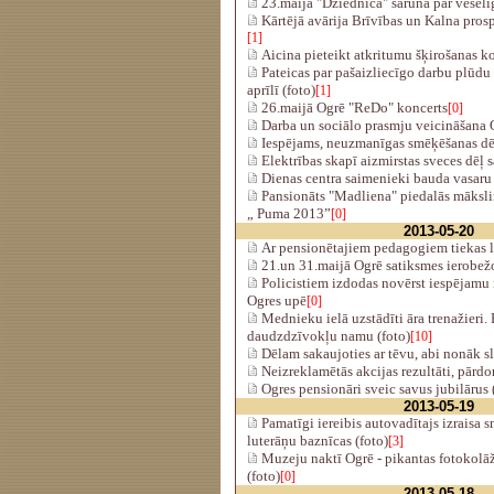
23.maijā "Dziednīcā" saruna par vesel
Kārtējā avārija Brīvības un Kalna pros
[1]
Aicina pieteikt atkritumu šķirošanas k
Pateicas par pašaizliecīgo darbu plūdu
aprīlī (foto)
[1]
26.maijā Ogrē "ReDo" koncerts
[0]
Darba un sociālo prasmju veicināšana O
Iespējams, neuzmanīgas smēķēšanas dēļ, 
Elektrības skapī aizmirstas sveces dēļ 
Dienas centra saimenieki bauda vasaru 
Pansionāts "Madliena" piedalās māksli
„ Puma 2013”
[0]
2013-05-20
Ar pensionētajiem pedagogiem tiekas l
21.un 31.maijā Ogrē satiksmes ierobe
Policistiem izdodas novērst iespējamu
Ogres upē
[0]
Mednieku ielā uzstādīti āra trenažieri.
daudzdzīvokļu namu (foto)
[10]
Dēlam sakaujoties ar tēvu, abi nonāk s
Neizreklamētās akcijas rezultāti, pārdo
Ogres pensionāri sveic savus jubilārus 
2013-05-19
Pamatīgi iereibis autovadītajs izraisa 
luterāņu baznīcas (foto)
[3]
Muzeju naktī Ogrē - pikantas fotokolāž
(foto)
[0]
2013-05-18