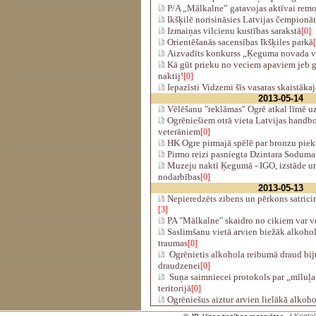
P/A „Mālkalne” gatavojas aktīvai remo
Ikšķilē norisināsies Latvijas čempionāt
Izmaiņas vilcienu kustības sarakstā
[0]
Orientēšanās sacensības Ikšķiles parkā
Aizvadīts konkurss „Ķeguma novada 
Kā gūt prieku no veciem apaviem jeb 
naktij!
[0]
Iepazīsti Vidzemi šīs vasaras skaistāka
2013-05-14
Vēlēšanu "reklāmas" Ogrē atkal līmē uz
Ogrēniešiem otrā vieta Latvijas handb
veterāniem
[0]
HK Ogre pirmajā spēlē par bronzu pie
Pirmo reizi pasniegta Dzintara Soduma 
Muzeju naktī Ķegumā - IGO, izstāde un
nodarbības
[0]
2013-05-13
Nepieredzēts zibens un pērkons satrici
[3]
PA "Mālkalne" skaidro no cikiem var v
Saslimšanu vietā arvien biežāk alkoho
traumas
[0]
Ogrēnietis alkohola reibumā draud biju
draudzenei
[0]
Suņa saimniecei protokols par „mīluļa
teritorijā
[0]
Ogrēniešus aiztur arvien lielākā alkoh