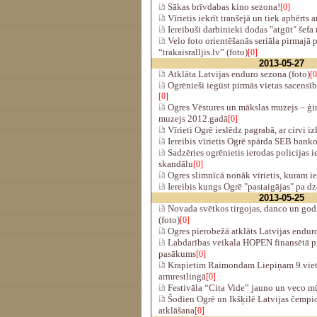
Sākas brīvdabas kino sezona!
[0]
Vīrietis iekrīt tranšejā un tiek apbērts 
Iereibuši darbinieki dodas "atgūt" šef
Velo foto orientēšan​ās seriāla pirmajā
“trakaisra​lljis.lv” (foto)
[0]
2013-05-27
Atklāta Latvijas enduro sezona (foto)
[0
Ogrēnieši iegūst pirmās vietas sacensībā
[0]
Ogres Vēstures un mākslas muzejs – ģi
muzejs 2012.gadā
[0]
Vīrieti Ogrē ieslēdz pagrabā, ar cirvi iz
Iereibis vīrietis Ogrē spārda SEB bank
Sadzēries ogrēnietis ierodas policijas i
skandālu
[0]
Ogres slimnīcā nonāk vīrietis, kuram ie
Iereibis kungs Ogrē "pastaigājas" pa dz
2013-05-25
Novada svētkos tirgojas, danco un go
(foto)
[0]
Ogres pierobežā atklāts Latvijas endur
Labdarības veikala HOPEN finansētā p
pasākums
[0]
Krapietim Raimondam Liepiņam 9.viet
armrestlingā
[0]
Festivāla “Cita Vide” jauno un veco m
Šodien Ogrē un Ikšķilē Latvijas čempi
atklāšana
[0]