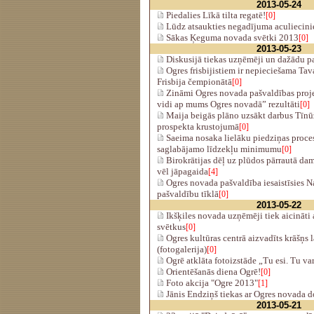
2013-05-24
Piedalies Līkā tilta regatē!
[0]
Lūdz atsaukties negadījuma aculiecini
Sākas Ķeguma novada svētki 2013
[0]
2013-05-23
Diskusijā tiekas uzņēmēji un dažādu par
Ogres frisbijistiem ir nepieciešama Tav
Frisbija čempionātā
[0]
Zināmi Ogres novada pašvaldības proj
vidi ap mums Ogres novadā” rezultāti
[0]
Maija beigās plāno uzsākt darbus Tīnū
prospekta krustojumā
[0]
Saeima nosaka lielāku piedziņas proc
saglabājamo līdzekļu minimumu
[0]
Birokrātijas dēļ uz plūdos pārrautā da
vēl jāpagaida
[4]
Ogres novada pašvaldība iesaistīsies N
pašvaldību tīklā
[0]
2013-05-22
Ikšķiles novada uzņēmēji tiek aicināti 
svētkus
[0]
Ogres kultūras centrā aizvadīts krāšņs 
(fotogalerija)
[0]
Ogrē atklāta fotoizstāde „Tu esi. Tu vari
Orientēšanās diena Ogrē!
[0]
Foto akcija "Ogre 2013"
[1]
Jānis Endziņš tiekas ar Ogres novada 
2013-05-21