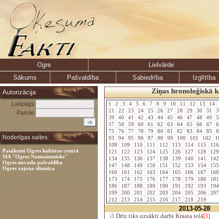
Ogre
Lielvārde
Sākums
Pašvaldība
Sabiedrība
Izglītība
Ziņas hronoloģiskā k
Autorizācija
Lietotājs:
1
2
3
4
5
6
7
8
9
10
11
12
13
14
21
22
23
24
25
26
27
28
29
30
31
3
Parole:
39
40
41
42
43
44
45
46
47
48
49
5
57
58
59
60
61
62
63
64
65
66
67
6
75
76
77
78
79
80
81
82
83
84
85
8
Noderīgas saites:
93
94
95
96
97
98
99
100
101
102
1
108
109
110
111
112
113
114
115
11
Pasākumi Ogres kultūras centrā
121
122
123
124
125
126
127
128
12
SIA "Ogres Namsaimnieks"
134
135
136
137
138
139
140
141
14
Ogres novada pašvaldība
147
148
149
150
151
152
153
154
15
Ogres rajona slimnīca
160
161
162
163
164
165
166
167
16
173
174
175
176
177
178
179
180
18
186
187
188
189
190
191
192
193
19
199
200
201
202
203
204
205
206
20
212
213
214
215
216
217
218
219
2013-05-28
Drīz tiks uzsākti darbi Krasta ielā
[1]