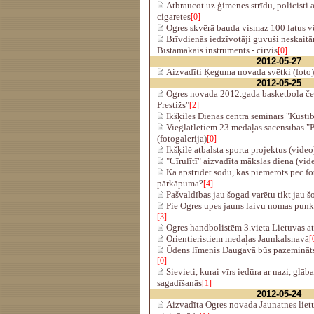
Atbraucot uz ģimenes strīdu, policisti 
cigaretes
[0]
Ogres skvērā bauda vismaz 100 latus vēr
Brīvdienās iedzīvotāji guvuši neskaitā
Bīstamākais instruments - cirvis
[0]
2012-05-27
Aizvadīti Ķeguma novada svētki (foto)
2012-05-25
Ogres novada 2012.gada basketbola če
Prestižs"
[2]
Ikšķiles Dienas centrā seminārs "Kustīb
Vieglatlētiem 23 medaļas sacensībās "Pr
(fotogalerija)
[0]
Ikšķilē atbalsta sporta projektus (video
"Cīrulītī" aizvadīta mākslas diena (vid
Kā apstrīdēt sodu, kas piemērots pēc fo
pārkāpuma?
[4]
Pašvaldības jau šogad varētu tikt jau š
Pie Ogres upes jauns laivu nomas punk
[3]
Ogres handbolistēm 3.vieta Lietuvas a
Orientieristiem medaļas Jaunkalsnavā
[
Ūdens līmenis Daugavā būs pazemināts
[0]
Sievieti, kurai vīrs iedūra ar nazi, glāb
sagadīšanās
[1]
2012-05-24
Aizvadīta Ogres novada Jaunatnes lietu