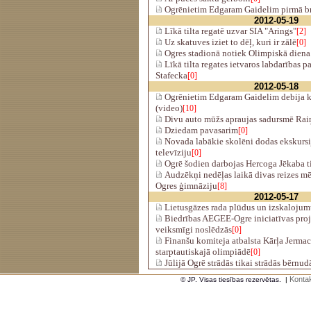
Ogrēnietim Edgaram Gaidelim pirmā bro
2012-05-19
Līkā tilta regatē uzvar SIA "Arings"
[2]
Uz skatuves iziet to dēļ, kuri ir zālē
[0]
Ogres stadionā notiek Olimpiskā diena 
Līkā tilta regates ietvaros labdarības 
Stafecka
[0]
2012-05-18
Ogrēnietim Edgaram Gaidelim debija k
(video)
[10]
Divu auto mūžs apraujas sadursmē Rai
Dziedam pavasarim
[0]
Novada labākie skolēni dodas ekskursij
televīziju
[0]
Ogrē šodien darbojas Hercoga Jēkaba t
Audzēkņi nedēļas laikā divas reizes mē
Ogres ģimnāziju
[8]
2012-05-17
Lietusgāzes rada plūdus un izskalojum
Biedrības AEGEE-Ogre iniciatīvas proj
veiksmīgi noslēdzās
[0]
Finanšu komiteja atbalsta Kārļa Jerma
starptautiskajā olimpiādē
[0]
Jūlijā Ogrē strādās tikai strādās bērnud
Kontak
© JP. Visas tiesības rezervētas.
|