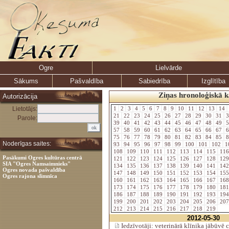
Ogre
Lielvārde
Sākums
Pašvaldība
Sabiedrība
Izglītība
Ziņas hronoloģiskā k
Autorizācija
Lietotājs:
1
2
3
4
5
6
7
8
9
10
11
12
13
14
21
22
23
24
25
26
27
28
29
30
31
3
Parole:
39
40
41
42
43
44
45
46
47
48
49
5
57
58
59
60
61
62
63
64
65
66
67
6
75
76
77
78
79
80
81
82
83
84
85
8
Noderīgas saites:
93
94
95
96
97
98
99
100
101
102
1
108
109
110
111
112
113
114
115
11
Pasākumi Ogres kultūras centrā
121
122
123
124
125
126
127
128
12
SIA "Ogres Namsaimnieks"
134
135
136
137
138
139
140
141
14
Ogres novada pašvaldība
147
148
149
150
151
152
153
154
15
Ogres rajona slimnīca
160
161
162
163
164
165
166
167
16
173
174
175
176
177
178
179
180
18
186
187
188
189
190
191
192
193
19
199
200
201
202
203
204
205
206
20
212
213
214
215
216
217
218
219
2012-05-30
Iedzīvotāji: veterinārā klīnika jābūvē c