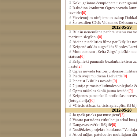
Koku gāšanas čempionātā uzvar igauni
Izsludina konkursu Ogres novada Jaun
izveidei
[0]
Pievienojies nirējiem un uzkop Dubkal
Šo sestdien Cēsīs Vidzemes Dziesmu sv
2012-05-29
Biļešu neņemšana par braucienu var v
maršruta slēgšanu
[0]
Aicina piedalīties filmā par Ikšķiles 
Ķeipenē atklās augstākās šūpoles Latvi
Motocentram „Zelta Zirgs” piešķir naci
statusu
[0]
Krāpnieki pamanās bezdarbniekiem uz
nastu
[2]
Ogres novada teritoriju šķērsos militārā
Piedzīvojumu diena Lielvārdē
[0]
Iepazīst Ikšķiles novadu
[0]
7.jūnijā pirmais pludmales volejbola 
Ogres mākslas skolā jauna izstāde
[0]
Ķeipenes pamatskolā notikušas interesa
(fotogalerija)
[0]
Vīrietis stāsta, ka ticis aplaupīts. Kā bi
2012-05-28
Jo īpaši prieks par mūsējiem!
[3]
Vasarā par ūdens cirkulāciju atkal būs 
Daugavas svētki Ikšķilē
[0]
Noslēdzies projektu konkurss “Veidoj
Atrod mājas, pateicoties mobilajam tā