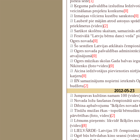
piektā sēde
[1]
Ķeguma pašvaldība izsludina Iedzīvotā
veicināšanas projektu konkursu
[0]
Izmaiņas vilcienu kustību sarakstos
[0]
Lauberē pie mājām atrod astoņus sprā
priekšmetus (video)
[2]
Sarūkot skolēnu skaitam, samazinās arī
Festivālā “Latvju bērnu danci veda” pi
Ogres novada
[0]
Šo sestdien Latvijas atklātais čempion
Ogres novada pašvaldības administrācij
atvaļinājumā
[0]
Ogres mūzikas skolas Gada balvas iegu
Nikitenko (foto+video)
[0]
Aicina iedzīvotājus pievienoties nirē
karjeru
[0]
IIN samazinājums nopietni ietekmēs Og
budžetu
[2]
2012-05-23
Jumpravas kultūras namam 100 (video
Novada ložu šaušanas čempionātā uzva
Dibina apbalvojumu "Ikšķiles novada G
Tīnūžu muižas ēkas - topošā bērnudārz
pārvērtības (foto, video)
[2]
Lēmums pieņemts: likvidē Ikšķiles nov
(video)
[8]
LIELVĀRDE- Latvijas 19. čempionāta fl
Ogrē būs brīvdabas kino seansi (video)