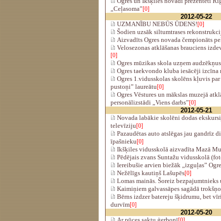
Ogres un Ikšķiles novadi prezentēti Rīg
„Ceļasoma”
[0]
2012-05-22
UZMANĪBU NEBŪS ŪDENS!
[0]
Šodien uzsāk siltumtrases rekonstrukci
Aizvadīts Ogres novada čempionāts pe
Velosezonas atklāšanas brauciens izdev
[0]
Ogres mūzikas skola uzņem audzēkņus
Ogres taekvondo kluba iesācēji izcīna
Ogres 1.vidusskolas skolēns kļuvis pa
pustoņi” laureātu
[0]
Ogres Vēstures un mākslas muzejā atklā
personālizstādi „Viens darbs”
[0]
2012-05-21
Novada labākie skolēni dodas ekskursij
televīziju
[0]
Pazaudētas auto atslēgas jau gandrīz d
īpašnieku
[0]
Ikšķiles vidusskolā aizvadīta Mazā Mu
Pēdējais zvans Suntažu vidusskolā (fot
Iereibušie arvien biežāk „izguļas” Ogre
Nežēlīgs kautiņš Lašupēs
[0]
Lomas mainās. Šoreiz bezpajumtnieks
Kaimiņiem galvassāpes sagādā trokšņo
Bērns izdzer batereju šķidrumu, bet vīrie
durvīm
[0]
2012-05-20
Ar pūces saktu ģerbonī
[0]