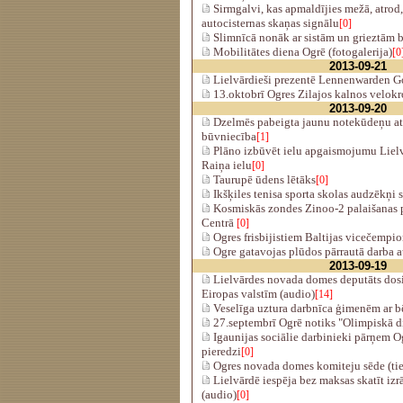
Sirmgalvi, kas apmaldījies mežā, atrod
autocisternas skaņas signālu
[0]
Slimnīcā nonāk ar sistām un grieztām 
Mobilitātes diena Ogrē (fotogalerija)
[0
2013-09-21
Lielvārdieši prezentē Lennenwarden Go
13.oktobrī Ogres Zilajos kalnos velokr
2013-09-20
Dzelmēs pabeigta jaunu notekūdeņu att
būvniecība
[1]
Plāno izbūvēt ielu apgaismojumu Lielvā
Raiņa ielu
[0]
Taurupē ūdens lētāks
[0]
Ikšķiles tenisa sporta skolas audzēkņi
Kosmiskās zondes Zinoo-2 palaišanas 
Centrā
[0]
Ogres frisbijistiem Baltijas vicečempio
Ogre gatavojas plūdos pārrautā darba a
2013-09-19
Lielvārdes novada domes deputāts dosi
Eiropas valstīm (audio)
[14]
Veselīga uztura darbnīca ģimenēm ar b
27.septembrī Ogrē notiks "Olimpiskā 
Igaunijas sociālie darbinieki pārņem O
pieredzi
[0]
Ogres novada domes komiteju sēde (tie
Lielvārdē iespēja bez maksas skatīt izrā
(audio)
[0]