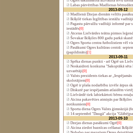
Ogres sākumskolā aizvadīta tēvu diena
Labas pārvērtības Madlienas bērnudārzā
2013-09-12
Madlienā Dzejas dienām veltīts pasāk
Ikšķilē tiekas Izglītības iestāžu vadītāj
Pagastu pārvalžu vadītāji informē par si
iestādēs
[0]
Atceras Lielvārdes teātra pirmos leģend
Šovakar Ikšķiles 800 gadu parkā skanē
Ogres Sporta centra futbolistiem vēl v
Pasākumi Ogres kultūras centrā: septe
(papildināts)
[1]
2013-09-11
Spēka dienas punkti - arī Ogrē un Liel
Noskaidroti konkursa "Sakoptākā sēta 
uzvarētāji
[0]
Valsts prezidents tiekas ar „Iespējamās
skolotājiem
[0]
Ogrē ir plaša nodarbību izvēle ārpus sk
Diskutē par iespējamām atlaidēm viet
Lielvārdē tiek labiekārtoti bērnu rotaļ
Aicina pakavēties atmiņās par Ikšķiles 
notikumiem
[0]
Sporta diena Ogres Valsts ģimnāzijā (fo
14.septembrī "Daugā" akcija "Glābējpa
2013-09-10
Dzejas dienas pasākumi Ogrē
[0]
Aicina ziedot baznīcas celšanai Ikšķilē
Nobalso par mazajiem Ogres dejotājie