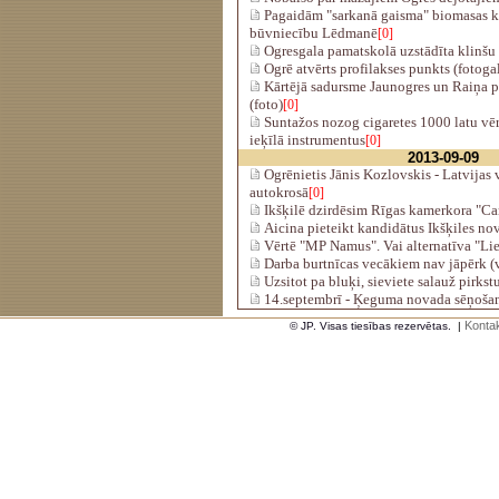
Pagaidām "sarkanā gaisma" biomasas ko
būvniecību Lēdmanē
[0]
Ogresgala pamatskolā uzstādīta klinšu
Ogrē atvērts profilakses punkts (fotogal
Kārtējā sadursme Jaunogres un Raiņa 
(foto)
[0]
Suntažos nozog cigaretes 1000 latu vēr
ieķīlā instrumentus
[0]
2013-09-09
Ogrēnietis Jānis Kozlovskis - Latvijas
autokrosā
[0]
Ikšķilē dzirdēsim Rīgas kamerkora "C
Aicina pieteikt kandidātus Ikšķiles n
Vērtē "MP Namus". Vai alternatīva "Li
Darba burtnīcas vecākiem nav jāpērk (
Uzsitot pa bluķi, sieviete salauž pirkst
14.septembrī - Ķeguma novada sēņoša
Kontak
© JP. Visas tiesības rezervētas.
|