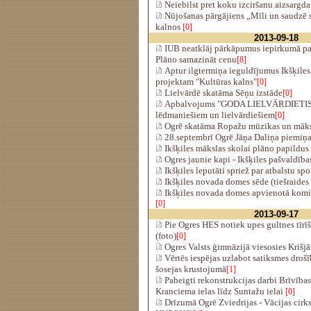
Neiebilst pret koku izciršanu aizsargda
Nūjošanas pārgājiens „Mīli un saudzē s
kalnos
[0]
2013-09-18
IUB neatklāj pārkāpumus iepirkumā pa
Plāno samazināt cenu
[8]
Aptur ilgtermiņa ieguldījumus Ikšķiles 
projektam "Kultūras kalns"
[0]
Lielvārdē skatāma Sēņu izstāde
[0]
Apbalvojums "GODA LIELVĀRDIETIS"
lēdmaniešiem un lielvārdiešiem
[0]
Ogrē skatāma Ropažu mūzikas un māksl
28.septembrī Ogrē Jāņa Daliņa piemiņa
Ikšķiles mākslas skolai plāno papildus 
Ogres jaunie kapi - Ikšķiles pašvaldība
Ikšķiles leputāti spriež par atbalstu spo
Ikšķiles novada domes sēde (tiešraides
Ikšķiles novada domes apvienotā kom
[0]
2013-09-17
Pie Ogres HES notiek upes gultnes tīrī
(foto)
[0]
Ogres Valsts ģimnāzijā viesosies Krišjā
Vērtēs iespējas uzlabot satiksmes droš
šosejas krustojumā
[1]
Pabeigti rekonstrukcijas darbi Brīvība
Kranciema ielas līdz Suntažu ielai
[0]
Drīzumā Ogrē Zviedrijas - Vācijas c