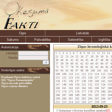
Ogre
Lielvārde
Sākums
Pašvaldība
Sabiedrība
Izglītība
Ziņas hronoloģiskā k
Autorizācija
Lietotājs:
1
2
3
4
5
6
7
8
9
10
11
12
13
14
21
22
23
24
25
26
27
28
29
30
31
3
Parole:
39
40
41
42
43
44
45
46
47
48
49
5
57
58
59
60
61
62
63
64
65
66
67
6
75
76
77
78
79
80
81
82
83
84
85
8
Noderīgas saites:
93
94
95
96
97
98
99
100
101
102
1
108
109
110
111
112
113
114
115
11
Pasākumi Ogres kultūras centrā
121
122
123
124
125
126
127
128
12
SIA "Ogres Namsaimnieks"
134
135
136
137
138
139
140
141
14
Ogres novada pašvaldība
147
148
149
150
151
152
153
154
15
Ogres rajona slimnīca
160
161
162
163
164
165
166
167
16
173
174
175
176
177
178
179
180
18
186
187
188
189
190
191
192
193
19
199
200
201
202
203
204
205
206
20
212
213
214
215
216
217
218
219
2013-09-23
Izmaiņas vilcienu kustības sarakstā
[0]