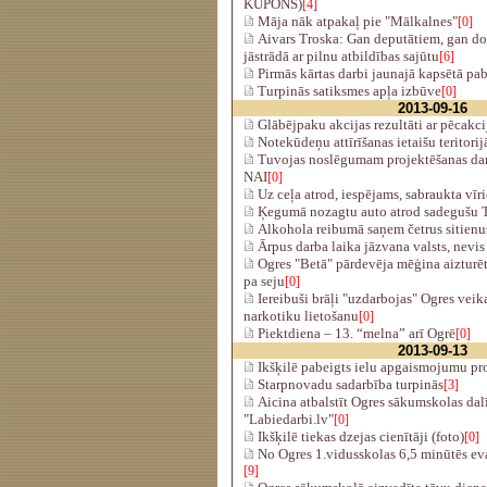
KUPONS)
[4]
Māja nāk atpakaļ pie "Mālkalnes"
[0]
Aivars Troska: Gan deputātiem, gan d
jāstrādā ar pilnu atbildības sajūtu
[6]
Pirmās kārtas darbi jaunajā kapsētā pab
Turpinās satiksmes apļa izbūve
[0]
2013-09-16
Glābējpaku akcijas rezultāti ar pēcakci
Notekūdeņu attīrīšanas ietaišu teritorij
Tuvojas noslēgumam projektēšanas dar
NAI
[0]
Uz ceļa atrod, iespējams, sabraukta vīri
Ķegumā nozagtu auto atrod sadegušu
Alkohola reibumā saņem četrus sitienus
Ārpus darba laika jāzvana valsts, nevis
Ogres "Betā" pārdevēja mēģina aizturēt
pa seju
[0]
Iereibuši brāļi "uzdarbojas" Ogres veik
narkotiku lietošanu
[0]
Piektdiena – 13. “melna” arī Ogrē
[0]
2013-09-13
Ikšķilē pabeigts ielu apgaismojumu pr
Starpnovadu sadarbība turpinās
[3]
Aicina atbalstīt Ogres sākumskolas dal
"Labiedarbi.lv"
[0]
Ikšķilē tiekas dzejas cienītāji (foto)
[0]
No Ogres 1.vidusskolas 6,5 minūtēs ev
[9]