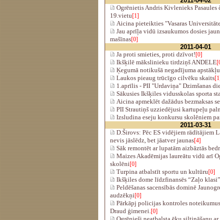
2011-04-02
Ogrēnietis Andris Kivlenieks Pasaules
19.vietu
[1]
Aicina pieteikties "Vasaras Universitāt
Jau aprīļa vidū izsaukumos dosies jaunā
mašīnas
[0]
2011-04-01
Ja proti smieties, proti dzīvot!
[0]
Ikšķilē mākslinieku tirdziņš ANDELE
[
Ķegumā notikušā negadījuma apstākļus
Laukos pieaug trūcīgo cilvēku skaits
[1
1.aprīlis - PII "Urdaviņa" Dzimšanas di
Sākusies Ikšķiles vidusskolas sporta s
Aicina apmeklēt dažādus bezmaksas s
PII Strautiņš uzziedējusi kartupeļu pa
Izsludina eseju konkursu skolēniem par
2011-03-31
D.Širovs: Pēc ES vidējiem rādītājiem L
nevis jāslēdz, bet jāatver jaunas
[4]
Sāk remontēt ar lupatām aizbāztās bed
Maizes Akadēmijas laureātu vidū arī O
skolēni
[0]
Turpina atbalstīt sportu un kultūru
[0]
Ikšķiles dome līdzfinansēs “Zaļo klasi
Peldēšanas sacensībās dominē Jaunogr
audzēkņi
[0]
Pārkāpj policijas kontroles noteikumus
Draud ģimenei.
[0]
Ogrēnieši neatbalsta ēku siltināšanu a