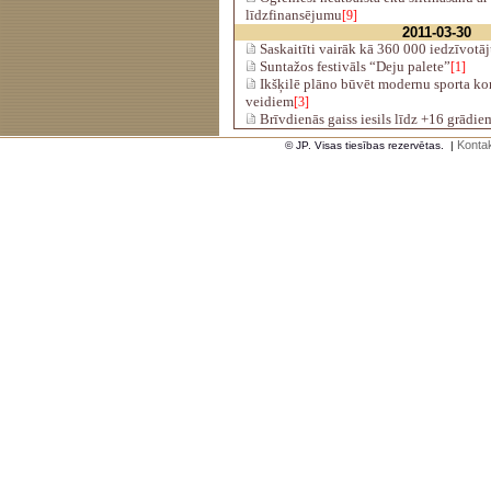
līdzfinansējumu
[9]
2011-03-30
Saskaitīti vairāk kā 360 000 iedzīvotā
Suntažos festivāls “Deju palete”
[1]
Ikšķilē plāno būvēt modernu sporta k
veidiem
[3]
Brīvdienās gaiss iesils līdz +16 grādie
Kontak
© JP. Visas tiesības rezervētas.
|