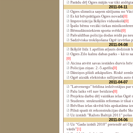
Parādu dēļ Ogres mājās var tikt atslēgt
2011-04-11
Ogres slimnīca saņem sūtījumu no Vāci
Es kā brīvprātīgais Ogres novadā
[0]
Improvizācija Ikšķiles vidusskolā
[0]
Īpašo bērnu vecāki tiekas minikonfere
Bērnudārzniekiem sporta svētki
[0]
Pašvaldības policija dodas reidā pa ne
Sadzīviska trokšņošana Ogrē izvēršas p
2011-04-08
Ikšķilē līdz 1.aprīlim atļauts dedzināt
Ogres Zilo kalnu dabas parks – kā to s
[0]
Aicina atvērt savas iestādes durvis brī
Policijas ziņas: 2.-5.aprīlis
[0]
Dārziņos plūdi atkāpušies. Riskē zeml
Ogrē aizsāk elektrisko rallijreidu auto 
2011-04-07
"Latvenergo" brīdina iedzīvotājus par 
Palu laiks vēl nav beidzies
[0]
Projekta darbu dēļ vairākas ielas Ogrē 
Students: strukturālās reformas ir tikai
Brīvības ielas skvērā būs apskatāma iz
Pilnā sparā rit rekonstrukcijas darbi Sk
Uz izstādi "Ražots Baltijā 2011" pošas
2011-04-06
Uz “Gada izrādi 2010” pretendē arī Ogre
vārds”
[1]