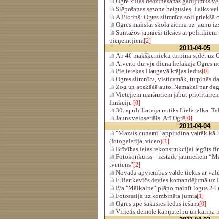
Ogrē kūlas dedzināšanas gadījumus vēl
Slēpošanas sezona beigusies. Laiks ve
A.Ploriņš: Ogres slimnīca soli priekšā 
Ogres mākslas skola aicina uz jaunu iz
Suntažos jaunieši tiksies ar politiķie
pieņēmējiem
[2]
2011-04-05
Ap 40 makšķernieku turpina sēdēt uz O
Atvērto durvju diena lielākajā Ogres n
Pie ietekas Daugavā krājas ledus
[0]
Ogres slimnīca, visticamāk, turpinās d
Zog un apskādē auto. Nemaksā par deg
Vietējiem maršrutiem jābūt prioritāriem,
funkciju
[0]
30. aprīlī Latvijā notiks Lielā talka. T
Jauns veloseriāls. Arī Ogrē
[0]
2011-04-04
"Mazais cunami" appludina vairāk kā 
(fotogalerija, video)
[1]
Brīvības ielas rekonstrukcijai iegūts f
Fotokonkurss – izstāde jauniešiem “Mā
tvēriens”
[2]
Novadu apvienības valde tiekas ar val
E.Bartkevičs devies komandējumā uz P
P/a "Mālkalne” plāno mainīt logus 24 
Fotosesija uz kombināta jumta
[1]
Ogres upē sākusies ledus iešana
[0]
Vīrietis demolē kāpņutelpu un kariņa 