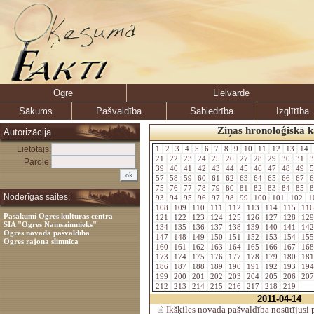
Ogre
Lielvārde
Sākums
Pašvaldība
Sabiedrība
Izglītība
Ziņas hronoloģiskā k
Autorizācija
Lietotājs:
1
2
3
4
5
6
7
8
9
10
11
12
13
14
21
22
23
24
25
26
27
28
29
30
31
3
Parole:
39
40
41
42
43
44
45
46
47
48
49
5
57
58
59
60
61
62
63
64
65
66
67
6
75
76
77
78
79
80
81
82
83
84
85
8
Noderīgas saites:
93
94
95
96
97
98
99
100
101
102
1
108
109
110
111
112
113
114
115
11
Pasākumi Ogres kultūras centrā
121
122
123
124
125
126
127
128
12
SIA "Ogres Namsaimnieks"
134
135
136
137
138
139
140
141
14
Ogres novada pašvaldība
147
148
149
150
151
152
153
154
15
Ogres rajona slimnīca
160
161
162
163
164
165
166
167
16
173
174
175
176
177
178
179
180
18
186
187
188
189
190
191
192
193
19
199
200
201
202
203
204
205
206
20
212
213
214
215
216
217
218
219
2011-04-14
Ikšķiles novada pašvaldība nosūtījusi 