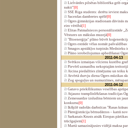
Lielvārdes pilsētas bibliotēka grib org
nakti”
[0]
SSE Riga students: derētu ieviest maksa
Sacenšas dambretes spēlē
[0]
Ogres ģimnāzijas stadionam dāvinās 
eiro vērtībā
[1]
Elitas Patmalnieces personālizstāde „Ze
Vēstures un mākslas muzejā
[0]
"Bioenerģija" plāno būvēt koģenerācij
Ogres estrāde vēlas nomāt pašvaldības
Smagos apstākļos turpinās Mednieku ie
Plāno ierobežojumus apbedīšanai Ogre
2011-04-13
Svētkos izmaiņas vilcienu kustību graf
Pievērš uzmanību nekoptajām teritori
Aicina piedalīties zīmējumu un teiku 
Atvērtā durvju diena Ogres mūzikas sk
Zog spoguļus un numurzīmes, mēraparā
2011-04-12
Gatavo priekšlikumus veselības aprūpe
Atjauno tramplīnlēkšanas tradīcijas Og
Zemessardze izsludina bērniem un jaun
konkursu
[0]
Ikšķilē radošās darbnīcas "Rasas krāsas
Pārreģistrācija bērnudārzos – katrā no
Sarkanais Krusts atsāk Eiropas pārtikas
trūcīgajiem
[1]
Martā samazinājusies vidējā maksa par