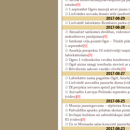
estuāru
[0]
1.septembrī Ogres muzejā atver jaunu i
Lielvārdes novada domes sēde (audiotie
2017-08-29
Lielvārdē labiekārto Rembates parku (
2017-08-28
Aktualizē satiksmes drošības, videono
atskurbtuves jautājumus
[0]
Satiksmi ceļa posmā Ogre – Tīnūži plā
1.septembrī
[0]
Ausekļa prospekta 10 iedzīvotāji turp
labiekārtošanu
[0]
Ogres 1.vidusskolas vecāku konference 
Ogrē aiztur smagi iereibušu sievieti ar 
Brīvdienās sakosti vairāki cilvēki
[0]
2017-08-27
Labiekārto nama pagalmu Ogrē, Ausekļ
Lielvārdē aizvadīta jauniešu diena (vi
DI projekta ietvaros spriež par bērnun
Aizvadīts Latvijas Politiski represēto 
(video)
[0]
2017-08-25
Muzeja jaunieguvums – alpīnista Aivar
Pašvaldība apseko pilsētas skolas pir
Izcilajai kultūras un sabiedriskajai darb
85 (video)
[0]
Uz sv.Meinarda salas koncertē jaunieš
2017-08-23