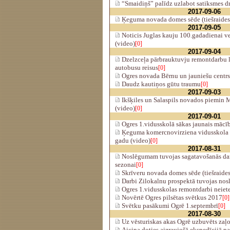
“Smaidiņš” palīdz uzlabot satiksmes d
2017-09-06
Ķeguma novada domes sēde (tiešraides
2017-09-05
Noticis Juglas kauju 100.gadadienai ve
(video)
[0]
2017-09-04
Dzelzceļa pārbrauktuvju remontdarbu l
autobusu reisus
[0]
Ogres novada Bērnu un jauniešu centrs
Daudz kautiņos gūtu traumu
[0]
2017-09-03
Ikšķiles un Salaspils novados piemin 
(video)
[0]
2017-09-01
Ogres 1.vidusskolā sākas jaunais mācī
Ķeguma komercnovirziena vidusskola s
gadu (video)
[0]
2017-08-31
Noslēgumam tuvojas sagatavošanās dar
sezonai
[0]
Skrīveru novada domes sēde (tiešraides
Darbi Zilokalnu prospektā tuvojas no
Ogres 1.vidusskolas remontdarbi neie
Novērtē Ogres pilsētas svētkus 2017
[0]
Svētku pasākumi Ogrē 1.septembrī
[0]
2017-08-30
Uz vēsturiskas akas Ogrē uzbuvēts zaļo
Aicina doties aizraujošā ekspedīcijā p