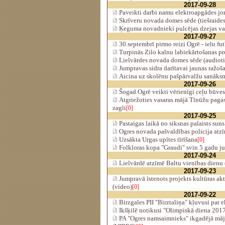
2017-09-28
Paveikti darbi namu elektroapgādes j
Skrīveru novada domes sēde (tiešraides
Ķeguma novadnieki pulcējas dzejas va
2017-09-27
30.septembrī pirmo reizi Ogrē - ielu fut
Turpinās Zilo kalnu labiekārtošanas pro
Lielvārdes novada domes sēde (audiotie
Jumpravas sidra darītavai jaunas ražoša
Aicina uz skolēnu pašpārvalžu sanāks
2017-09-26
Šogad Ogrē veikti vērienīgi ceļu būves
Atgriežoties vasaras mājā Tīnūžu pagas
zagli
[0]
2017-09-25
Pastaigas laikā no siksnas palaists suns
Ogres novada pašvaldības policija atz
Uzsākta Urgas upītes tīrīšana
[0]
Folkloras kopa "Graudi" svin 5 gadu ju
2017-09-24
Lielvārdē atzīmē Baltu vienības dienu 
2017-09-23
Jumpravā īstenots projekts kultūras akt
(video)
[0]
2017-09-22
Birzgales PII "Birztaliņa" kļuvusi par 
Ikšķilē notikusi "Olimpiskā diena 2017
PA "Ogres namsaimnieks" ikgadējā māj