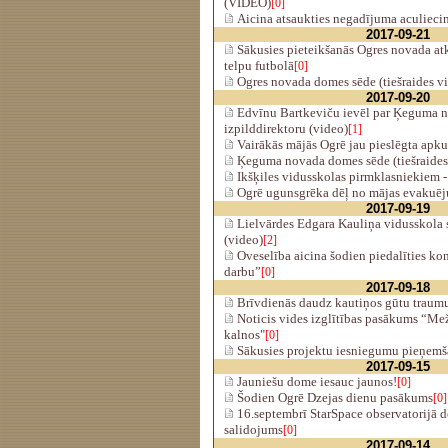
(VIDEO)
[0]
Aicina atsaukties negadījuma aculieci
2017-09-21
Sākusies pieteikšanās Ogres novada a
telpu futbolā
[0]
Ogres novada domes sēde (tiešraides v
2017-09-20
Edvīnu Bartkeviču ievēl par Ķeguma n
izpilddirektoru (video)
[1]
Vairākās mājās Ogrē jau pieslēgta apku
Ķeguma novada domes sēde (tiešraides
Ikšķiles vidusskolas pirmklasniekiem -
Ogrē ugunsgrēka dēļ no mājas evakuēju
2017-09-19
Lielvārdes Edgara Kauliņa vidusskola
(video)
[2]
Oveselība aicina šodien piedalīties ko
darbu”
[0]
2017-09-18
Brīvdienās daudz kautiņos gūtu traum
Noticis vides izglītības pasākums “Mež
kalnos"
[0]
Sākusies projektu iesniegumu pieņem
2017-09-15
Jauniešu dome iesauc jaunos!
[0]
Šodien Ogrē Dzejas dienu pasākums
[0]
16.septembrī StarSpace observatorijā d
salidojums
[0]
2017-09-14