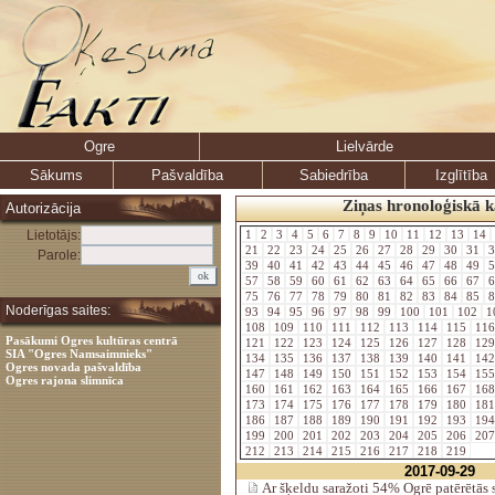
Ogre
Lielvārde
Sākums
Pašvaldība
Sabiedrība
Izglītība
Ziņas hronoloģiskā k
Autorizācija
Lietotājs:
1
2
3
4
5
6
7
8
9
10
11
12
13
14
21
22
23
24
25
26
27
28
29
30
31
3
Parole:
39
40
41
42
43
44
45
46
47
48
49
5
57
58
59
60
61
62
63
64
65
66
67
6
75
76
77
78
79
80
81
82
83
84
85
8
Noderīgas saites:
93
94
95
96
97
98
99
100
101
102
1
108
109
110
111
112
113
114
115
11
Pasākumi Ogres kultūras centrā
121
122
123
124
125
126
127
128
12
SIA "Ogres Namsaimnieks"
134
135
136
137
138
139
140
141
14
Ogres novada pašvaldība
147
148
149
150
151
152
153
154
15
Ogres rajona slimnīca
160
161
162
163
164
165
166
167
16
173
174
175
176
177
178
179
180
18
186
187
188
189
190
191
192
193
19
199
200
201
202
203
204
205
206
20
212
213
214
215
216
217
218
219
2017-09-29
Ar šķeldu saražoti 54% Ogrē patērētās 