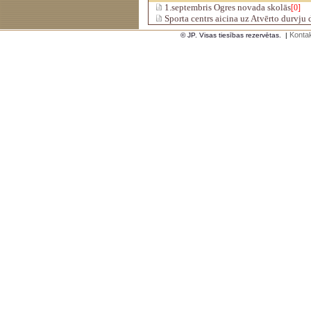
1.septembris Ogres novada skolās
[0]
Sporta centrs aicina uz Atvērto durvju 
Kontak
© JP. Visas tiesības rezervētas.
|