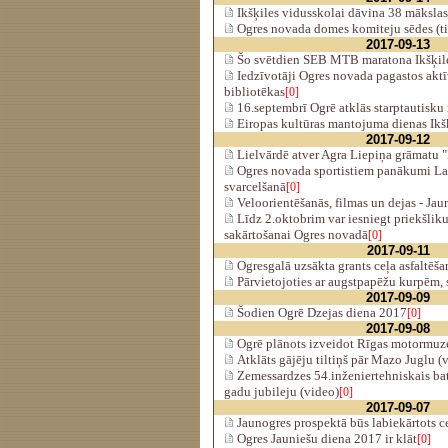
Ikšķiles vidusskolai dāvina 38 mākslas
Ogres novada domes komiteju sēdes (ti
2017-09-13
Šo svētdien SEB MTB maratona Ikšķil
Iedzīvotāji Ogres novada pagastos akt
bibliotēkas
[0]
16.septembrī Ogrē atklās starptautisku
Eiropas kultūras mantojuma dienas Ikš
2017-09-12
Lielvārdē atver Agra Liepiņa grāmatu 
Ogres novada sportistiem panākumi La
svarcelšanā
[0]
Veloorientēšanās, filmas un dejas - Ja
Līdz 2.oktobrim var iesniegt priekšlik
sakārtošanai Ogres novadā
[0]
2017-09-11
Ogresgalā uzsākta grants ceļa asfaltēša
Pārvietojoties ar augstpapēžu kurpēm, s
2017-09-09
Šodien Ogrē Dzejas diena 2017
[0]
2017-09-08
Ogrē plānots izveidot Rīgas motormuzej
Atklāts gājēju tiltiņš pār Mazo Juglu (
Zemessardzes 54.inženiertehniskais bat
gadu jubileju (video)
[0]
2017-09-07
Jaunogres prospektā būs labiekārtots c
Ogres Jauniešu diena 2017 ir klāt
[0]