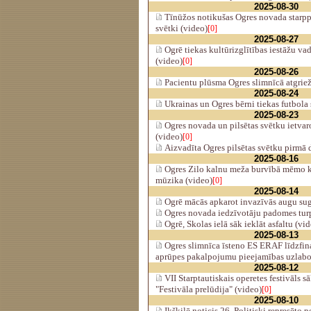
2025-08-30
Tīnūžos notikušas Ogres novada starpp
svētki (video)
[0]
2025-08-27
Ogrē tiekas kultūrizglītības iestāžu vad
(video)
[0]
2025-08-26
Pacientu plūsma Ogres slimnīcā atgrie
2025-08-24
Ukrainas un Ogres bērni tiekas futbola 
2025-08-23
Ogres novada un pilsētas svētku ietvar
(video)
[0]
Aizvadīta Ogres pilsētas svētku pirmā 
2025-08-16
Ogres Zilo kalnu meža burvībā mēmo 
mūzika (video)
[0]
2025-08-14
Ogrē mācās apkarot invazīvās augu sug
Ogres novada iedzīvotāju padomes turp
Ogrē, Skolas ielā sāk ieklāt asfaltu (vi
2025-08-13
Ogres slimnīca īsteno ES ERAF līdzfina
aprūpes pakalpojumu pieejamības uzlabo
2025-08-12
VII Starptautiskais operetes festivāls s
"Festivāla prelūdija" (video)
[0]
2025-08-10
Ikšķilē noticis 26. Politiski represēto 