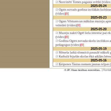
Nosvinēti Tomes pagasta svētki (video
2025-05-24
Ogres novads godina izcilākās kultūra
(video)
[0]
2025-05-23
Ogres Vēstures un mākslas muzeju apm
veterāni (video)
[0]
2025-05-20
Muzeju naktī Ogrē liela interese par ek
(video)
[0]
Godina Ogres novada skolu izcilākos 
pedagogus (video)
[0]
2025-05-19
Mēneša laikā slimnīcā pasaulē nākuši 
Kaibalā bijušās skolas ēkā atklāts bērn
2025-05-16
Ķeipenes Tautas namam jaunas telpas (
Kontak
© JP. Visas tiesības rezervētas.
|