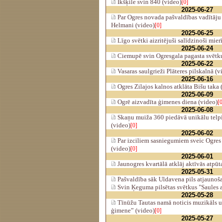
Ikšķile svin 840 (video)
[0]
2025-06-27
Par Ogres novada pašvaldības vadītāju 
Helmani (video)
[0]
2025-06-25
Līgo svētki aizritējuši salīdzinoši mier
2025-06-24
Ciemupē svin Ogresgala pagasta svētku
2025-06-22
Vasaras saulgrieži Plāteres pilskalnā (v
2025-06-16
Ogres Zilajos kalnos atklāta Bišu taka 
2025-06-09
Ogrē aizvadīta ģimenes diena (video)
[
2025-06-08
Skaņu muiža 360 piedāvā unikālu telpi
(video)
[0]
2025-06-02
Par izciliem sasniegumiem sveic Ogres 
(video)
[0]
2025-06-01
Jaunogres kvartālā atklāj aktīvās atpū
2025-05-31
Pašvaldība sāk Uldavena pils atjaunoš
Svin Ķeguma pilsētas svētkus "Saules a
2025-05-28
Tīnūžu Tautas namā noticis muzikāls 
ģimene” (video)
[0]
2025-05-27