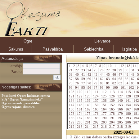
Ogre
Lielvārde
Sākums
Pašvaldība
Sabiedrība
Izglītība
Ziņas hronoloģiskā k
Autorizācija
Lietotājs:
1
2
3
4
5
6
7
8
9
10
11
12
13
14
21
22
23
24
25
26
27
28
29
30
31
3
Parole:
39
40
41
42
43
44
45
46
47
48
49
5
57
58
59
60
61
62
63
64
65
66
67
6
75
76
77
78
79
80
81
82
83
84
85
8
Noderīgas saites:
93
94
95
96
97
98
99
100
101
102
1
108
109
110
111
112
113
114
115
11
Pasākumi Ogres kultūras centrā
121
122
123
124
125
126
127
128
12
SIA "Ogres Namsaimnieks"
134
135
136
137
138
139
140
141
14
Ogres novada pašvaldība
147
148
149
150
151
152
153
154
15
Ogres rajona slimnīca
160
161
162
163
164
165
166
167
16
173
174
175
176
177
178
179
180
18
186
187
188
189
190
191
192
193
19
199
200
201
202
203
204
205
206
20
212
213
214
215
216
217
218
219
2025-09-03
Zilo kalnu dabas parkā izzāģēs kokus 