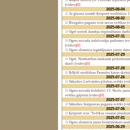
(video)
[0]
2025-08-04
Ar gleznu izstādi Ķeipenē noslēdzies 18
2025-08-02
Birzgales pagasts svin savus svētkus (
2025-08-01
Ogrē notiek dambja stiprināšanas darbi
2025-07-31
Ogres novada iedzīvotāju padomes ievē
(video)
[0]
Ogres slimnīca iegādājusies jaunu dat
2025-07-29
Ogrē, Neatkarības laukumā piektdienās
danči (video)
[0]
2025-07-28
Ikšķilē noslēdzas Pasaules kauss skritu
2025-07-26
Sākušies Lielvārdes pilsētas svētki (vi
2025-07-14
Ogres novada kolektīvi 13. Skolu jaun
svētku gājienā (video)
[0]
2025-07-07
Sākušies Jumpravas pagasta svētki (vi
2025-07-06
Ķeipenē svin "Svētkus vasaras plaukum
2025-07-01
Ogres slimnīcā jauns bioķīmiskais anal
2025-06-29