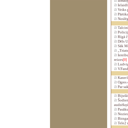
Izmaiņ
Ielaidī
Veiks p
Pārtika
Noslēgt
Talcini
Policij
Rīgā ču
Dēls U
Sāk Me
„Triat
Iereibu
reizes
[0]
Ludviga
V.Fandu
Karavīr
Ogres o
Par sak
Bijušā 
Šodien 
audzēkņ
Pasākum
Nozied
Birzgal
Tele2 