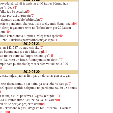
ovada pārstāvji iepazīstas ar Mārupes bērnudārza
bu (video)
[1]
alka jau šo sestdien
[0]
 aci pret aci ar pircēju
[0]
deputāti apmeklē bibliotēku
[0]
ešiem panākumi Starptautiskā taekvondo čempionātā
[0]
olemj iegādāties zemi no Tribockiem par 20 latiem
etrā
[10]
bola čempionātā turpinās izslēgšanas spēles
[0]
uzbrūk Ikšķiles pašvaldības mājas lapai
[1]
2010-04-21
 jau 143 587 trūcīgu cilvēku
[0]
ā bērnudārzā jau tiek likti logi
[1]
a rīcību vērtē kā "stipri nekaunīgu"
[4]
s "Jaunieši un krīze. Risinājumus meklējot"
[0]
pionāta pusfinālā Ogrē sacenšas vairāk nekā 900
0]
2010-04-20
antas, mīļas, jaukas lietiņas un dāvanas gan sev, gan
ess dienā satrauc pat kaimiņa sētā izkārts karogs
[0]
 Ceplītis izpilda solījumu un pārskaita naudu uz domes
]
 Jaunajā vilnī pārstāves "Ogres ķēniņdēli"
[1]
SC» jaunie futbolisti izcīna kausu Valkā
[0]
k rit Kohēzijas projekta darbi
[0]
a Jēkabsone iegūst «Pagasta bibliotekāra – Gaismas
itulu
[0]