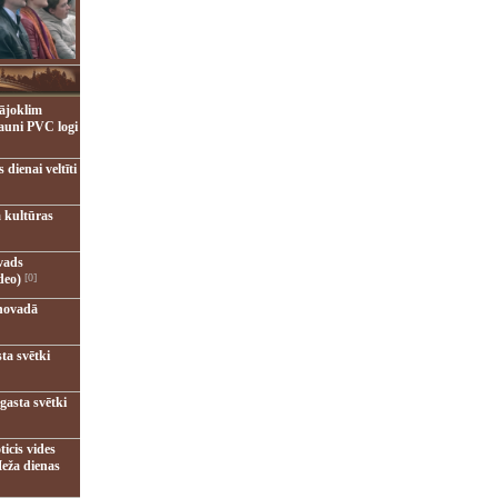
ājoklim
jauni PVC logi
dienai veltīti
 kultūras
vads
deo)
[0]
novadā
ta svētki
gasta svētki
ticis vides
eža dienas