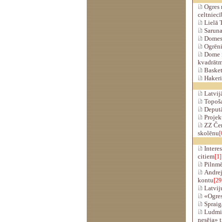
Ogres n
celtniecī
Lielā T
Sarunas
Domes 
Ogrēni
Dome n
kvadrātm
Basket
Hakeri 
Latvijā
Topošaj
Deputāt
Projekt
ZZ Čem
skolēnu
[
Interes
citiem
[1]
Pilnmēn
Andrejs
kontu
[29
Latviju
«Ogres 
Spraigā
Ludmil
nesēja» t