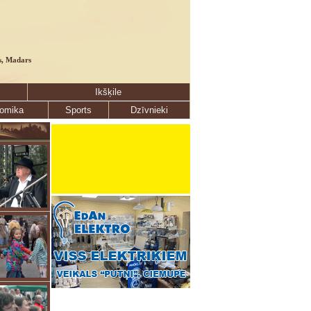
s, Madars
Ikšķile
omika
Sports
Dzīvnieki