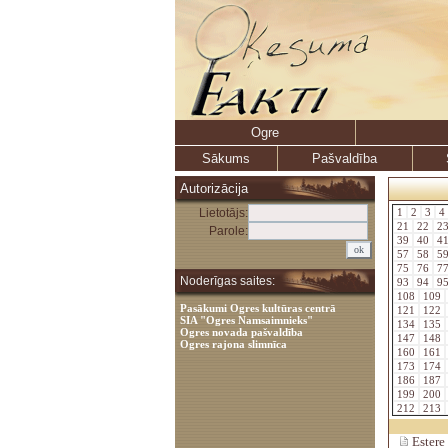
Ogre
Sākums
Pašvaldība
Autorizācija
Lietotājs:
1
2
3
4
21
22
2
Parole:
39
40
4
57
58
5
75
76
7
Noderīgas saites:
93
94
9
108
109
Pasākumi Ogres kultūras centrā
121
122
SIA "Ogres Namsaimnieks"
134
135
Ogres novada pašvaldība
147
148
Ogres rajona slimnīca
160
161
173
174
186
187
199
200
212
213
Estere 