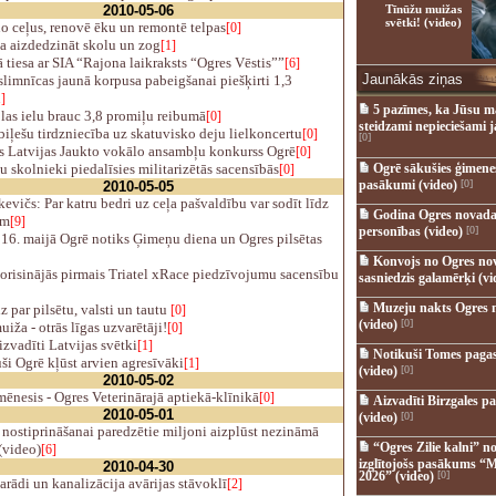
2010-05-06
Tīnūžu muižas
svētki! (video)
o ceļus, renovē ēku un remontē telpas
[0]
 aizdedzināt skolu un zog
[1]
 tiesa ar SIA “Rajona laikraksts “Ogres Vēstis””
[6]
Jaunākās ziņas
limnīcas jaunā korpusa pabeigšanai piešķirti 1,3
]
5 pazīmes, ka Jūsu m
as ielu brauc 3,8 promiļu reibumā
[0]
steidzami nepieciešami 
iļešu tirdzniecība uz skatuvisko deju lielkoncertu
[0]
[0]
s Latvijas Jaukto vokālo ansambļu konkurss Ogrē
[0]
skolnieki piedalīsies militarizētās sacensībās
Ogrē sākušies ģimenes 
[0]
pasākumi (video)
[0]
2010-05-05
evičs: Par katru bedri uz ceļa pašvaldību var sodīt līdz
Godina Ogres novada
em
[9]
personības (video)
[0]
16. maijā Ogrē notiks Ģimeņu diena un Ogres pilsētas
Konvojs no Ogres no
orisinājās pirmais Triatel xRace piedzīvojumu sacensību
sasniedzis galamērķi (vi
Muzeju nakts Ogres 
 par pilsētu, valsti un tautu
[0]
(video)
[0]
ža - otrās līgas uzvarētāji!
[0]
zvadīti Latvijas svētki
[1]
Notikuši Tomes pagas
ši Ogrē kļūst arvien agresīvāki
[1]
(video)
[0]
2010-05-02
nesis - Ogres Veterinārajā aptiekā-klīnikā
[0]
Aizvadīti Birzgales pa
2010-05-01
(video)
[0]
nostiprināšanai paredzētie miljoni aizplūst nezināmā
“Ogres Zilie kalni” no
(video)
[6]
izglītojošs pasākums “M
2010-04-30
2026” (video)
[0]
arādi un kanalizācija avārijas stāvoklī
[2]