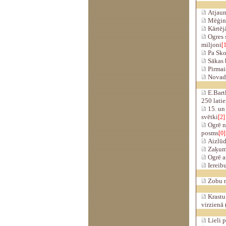
Atjaun
Mēģina
Kārtējā
Ogres s
miljoni
[1
Pa Skol
Sākas b
Pirmai
Novadu 
E.Bartk
250 lati
15. un 
svētki
[2]
Ogrē n
posms
[0]
Aizlūdz
Zaķumui
Ogrē ai
Iereibu
Zobu mē
Krastu 
virzienā 
Lieli p