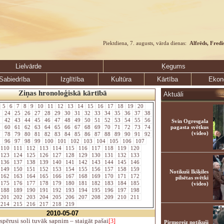
Piektdiena, 7. augusts, vārda dienas:
Alfrēds, Fredi
Lielvārde
Ķegums
Sabiedrība
Izglītība
Kultūra
Kārtība
Ekon
Ziņas hronoloģiskā kārtībā
Aktuāli
5
6
7
8
9
10
11
12
13
14
15
16
17
18
19
20
3
24
25
26
27
28
29
30
31
32
33
34
35
36
37
38
1
42
43
44
45
46
47
48
49
50
51
52
53
54
55
56
Svin Ogresgala
9
60
61
62
63
64
65
66
67
68
69
70
71
72
73
74
pagasta svētkus
(video)
7
78
79
80
81
82
83
84
85
86
87
88
89
90
91
92
5
96
97
98
99
100
101
102
103
104
105
106
107
110
111
112
113
114
115
116
117
118
119
120
123
124
125
126
127
128
129
130
131
132
133
136
137
138
139
140
141
142
143
144
145
146
149
150
151
152
153
154
155
156
157
158
159
Notikuši Ikšķiles
162
163
164
165
166
167
168
169
170
171
172
pilsētas svētki
175
176
177
178
179
180
181
182
183
184
185
(video)
188
189
190
191
192
193
194
195
196
197
198
201
202
203
204
205
206
207
208
209
210
211
214
215
216
217
218
219
2010-05-07
spērusi soli tuvāk sapnim – staigāt pašai
[3]
Pirmoreiz notikuši