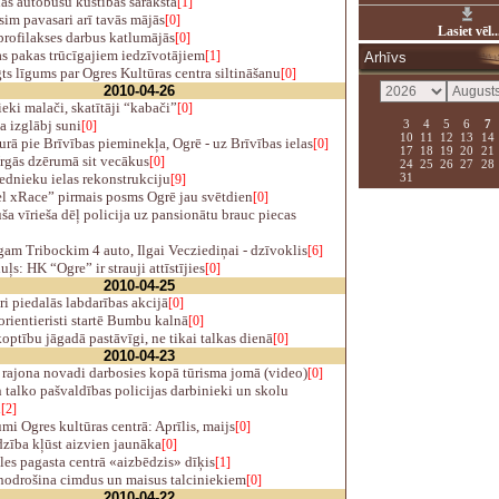
as autobusu kustības sarakstā
[1]
sim pavasari arī tavās mājās
[0]
Lasiet vēl..
rofilakses darbus katlumājās
[0]
s pakas trūcīgajiem iedzīvotājiem
[1]
Arhīvs
s līgums par Ogres Kultūras centra siltināšanu
[0]
2010-04-26
eki malači, skatītāji “kabači”
[0]
3
4
5
6
7
a izglābj suni
[0]
10
11
12
13
14
rā pie Brīvības pieminekļa, Ogrē - uz Brīvības ielas
[0]
17
18
19
20
21
rgās dzērumā sit vecākus
[0]
24
25
26
27
28
31
dnieku ielas rekonstrukciju
[9]
el xRace” pirmais posms Ogrē jau svētdien
[0]
ša vīrieša dēļ policija uz pansionātu brauc piecas
m Tribockim 4 auto, Ilgai Vecziediņai - dzīvoklis
[6]
ļs: HK “Ogre” ir strauji attīstījies
[0]
2010-04-25
i piedalās labdarības akcijā
[0]
rientieristi startē Bumbu kalnā
[0]
optību jāgadā pastāvīgi, ne tikai talkas dienā
[0]
2010-04-23
rajona novadi darbosies kopā tūrisma jomā (video)
[0]
talko pašvaldības policijas darbinieki un skolu
i
[2]
i Ogres kultūras centrā: Aprīlis, maijs
[0]
zība kļūst aizvien jaunāka
[0]
es pagasta centrā «aizbēdzis» dīķis
[1]
nodrošina cimdus un maisus talciniekiem
[0]
2010-04-22