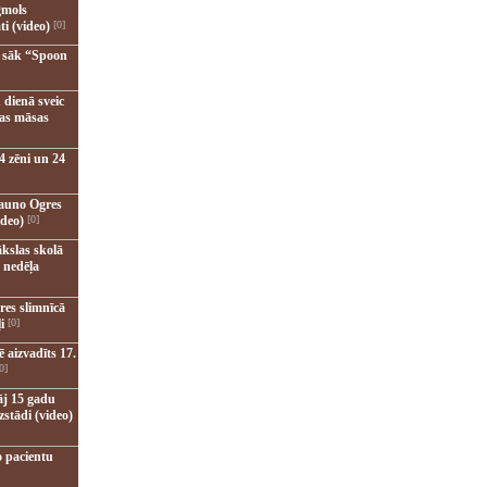
gmols
ti (video)
[0]
u sāk “Spoon
 dienā sveic
nas māsas
4 zēni un 24
jauno Ogres
ideo)
[0]
kslas skolā
 nedēļa
res slimnīcā
i
[0]
 aizvadīts 17.
0]
āj 15 gadu
zstādi (video)
o pacientu