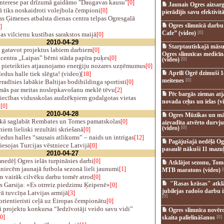
interese par drīzumā gaidāmo "Daugavas kausu"
[0]
Jaunais Ogres aizsar
 tiks noskaidroti volejbola čempioni
[0]
pierādījis savu efektivitā
s Ģimenes atbalsta dienas centra telpas Ogresgalā
Ogres slimnīcā darb
]
Cafe” (video)
[0]
s vilcienu kustības sarakstos maijā
[0]
2010-04-29
Starptautiskajā māsu
 gatavot projektus labiem darbiem
[0]
Ogres slimnīcas medicī
centra „Laipas” bērni stāda papīra puķes
[0]
(video)
[0]
 pieteikties atjaunojamo enerģiju nozares uzņēmumus
[0]
Aprīlī Ogrē dzimuši 1
edus halle tiek slēgta! (video)
[18]
meitenes
[0]
radīsies labākie Baltijas bodibildinga sportisti
[0]
ās par meitas noslepkavošanu meklē tēvu
[2]
Pēc bargās ziemas at
ecības vidusskolas audzēkņiem godalgotas vietas
novada ceļus un ielas (v
ā
[0]
2010-04-28
Ogres Mūzikas un mā
ā saglabāt Rembates un Tomes pamatskolas
[0]
aizvadīta atvērto durvju
(video)
[0]
iem lieliski rezultāti skriešanā
[0]
edus halles “sausais atlikums” – naids un intrigas
[12]
Pagājušajā nedēļā Og
esojas Turcijas vēstniece Latvijā
[0]
pasaulē nākuši 11 mazuļ
2010-04-27
edēļ Ogres ielās turpināsies darbi
[0]
Atklājot sezonu, Tomē
niecēm jaunajā futbola sezonā lieli jaunumi
[1]
MTB maratons (video)
[
n vairāk cilvēku darbu tomēr atrod
[0]
"Rasas krāsas" atkl
 Garsija: «Es otrreiz piedzimu Ķeipenē»
[0]
jubilejas radošo darbu i
ā tuvcīņa Latvijas armijā
[3]
[0]
rientieristi ceļā uz Eiropas čempionātu
[0]
 projektu konkursa “Iedzīvotāji veido savu vidi”
Ogres slimnīca novēr
[0]
skaita palielināšanos
[0]