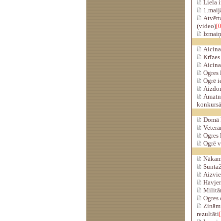
Liela 
1.maijā
Atvērta
(video)
[0
Izmaiņa
Aicina
Krīzes 
Aicina
Ogres l
Ogrē ie
Aizdom
Amatni
konkurs
Domā k
Veterān
Ogres l
Ogrē vi
Nākamn
Suntaž
Aizvie
Havjers
Militār
Ogres o
Zināmi
rezultāti