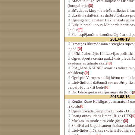
Krasta ielā izbūvēta sauļošanās tribīne
(fotogalerija)
[0]
Brīvdabas kino - latviešu mākslas film
Uzsākti asfaltēšanas darbi J.Čakstes pr
Ogresgala ciematam tiek ierīkots jauns
Ikšķilē netālu no sv.Meinarda baznīcas
kaulus
[0]
Pie iespējamā narkomāna Ogrē atrod p
2013-08-19
Izmaiņas likumdošanā atvieglos rūpes
iegādi
[0]
Ikšķilē aizritējis 15. Latvijas politiski
Ogres Sporta centra audzēknis piedalā
akadēmijas talantu skatē
[0]
P/A „MĀLKALNE” avārijas tālrunim pie
atbildētājs
[0]
Ogrē pie Vecupes atklāj bērnu rotaļu l
Lielvārdietis dzērumā sev nocērt pirkst
velosipēdu iekrīt bedrē
[0]
Pēc Glābējpaku akcijas augustā (foto)
[
2013-08-16
Renārs Roze Kuldīgas pusmaratonā uzs
rekordu
[0]
Ogres novada čempions futbolā - OCSK 
Paaugstinās ūdens līmeni Rīgas HES
[0
Maskas un mode citā vidē (foto)
[0]
Skolēni arī šogad saņem skaistas skolas
Lielvārdes mūzikas skola izsludina a