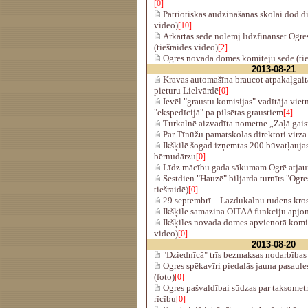
[0]
Patriotiskās audzināšanas skolai dod d
video)
[10]
Ārkārtas sēdē nolemj līdzfinansēt Ogre
(tiešraides video)
[2]
Ogres novada domes komiteju sēde (tie
2013-08-21
Kravas automašīna braucot atpakaļgait
pieturu Lielvārdē
[0]
Ievēl "graustu komisijas" vadītāja vie
"ekspedīcijā" pa pilsētas graustiem
[4]
Turkalnē aizvadīta nometne „Zaļā gai
Par Tīnūžu pamatskolas direktori virza 
Ikšķilē šogad izņemtas 200 būvatļauja
bērnudārzu
[0]
Līdz mācību gada sākumam Ogrē atjaun
Sestdien "Hauzē" biljarda turnīrs "Ogre
tiešraidē)
[0]
29.septembrī – Lazdukalnu rudens kro
Ikšķile samazina OITAA funkciju apj
Ikšķiles novada domes apvienotā komite
video)
[0]
2013-08-20
"Dziednīcā" trīs bezmaksas nodarbība
Ogres spēkavīri piedalās jauna pasaule
(foto)
[0]
Ogres pašvaldībai sūdzas par taksomet
rīcību
[0]