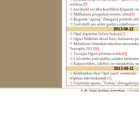
svētkos
[0]
Iereibušu vecāku konfliktā Ķegumā cie
Mālkalnes prospektā notriec zēnu
[0]
Ķegumā “apzog” Daugavā peldošu str
Lielvārdē jau sešus gadus uzdarbojas vā
2013-08-12
Ogrē atgriežas lielais hokejs
[2]
Ogres Mākslas skolā Ilzes Aulmanes pe
Mūsdienu ritmiskās mūzikas meistarkla
Ventspils 2013
[0]
Tuvojas Ogres pilsētas svētki
[0]
Lielvārdes pašvaldība uzlabo satiksme
Kapusvētkos, izkrītot no ratiņkrēsla, s
2013-08-11
Krājbankas ēkai Ogrē jauni saimnieki. 
iespējas stāvlaukumā
[11]
Uzņēmēji sporto "Turbās" (fotogalerija
Kontak
© JP. Visas tiesības rezervētas.
|