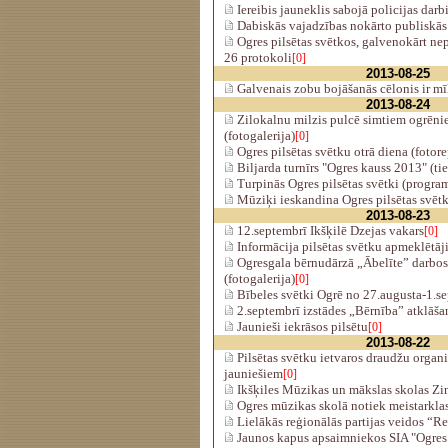
Iereibis jauneklis sabojā policijas darb
Dabiskās vajadzības nokārto publiskās
Ogres pilsētas svētkos, galvenokārt nep
26 protokoli
[0]
2013-08-25
Galvenais zobu bojāšanās cēlonis ir m
2013-08-24
Zilokalnu milzis pulcē simtiem ogrēni
(fotogalerija)
[0]
Ogres pilsētas svētku otrā diena (fotor
Biljarda turnīrs "Ogres kauss 2013" (tie
Turpinās Ogres pilsētas svētki (progr
Mūziķi ieskandina Ogres pilsētas svētk
2013-08-23
12.septembrī Ikšķilē Dzejas vakars
[0]
Informācija pilsētas svētku apmeklētā
Ogresgala bērnudārzā „Ābelīte” darbos
(fotogalerija)
[0]
Bībeles svētki Ogrē no 27.augusta-1.s
2.septembrī izstādes „Bērnība” atklāša
Jaunieši iekrāsos pilsētu
[0]
2013-08-22
Pilsētas svētku ietvaros draudžu organ
jauniešiem
[0]
Ikšķiles Mūzikas un mākslas skolas Zi
Ogres mūzikas skolā notiek meistarkla
Lielākās reģionālās partijas veidos “
Jaunos kapus apsaimniekos SIA "Ogres S