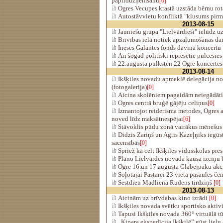
papilduzņemšanu
[0]
Ogres Vecupes krastā uzstāda bērnu rot
Autostāvvietu konfliktā "klusums pirms
2013-08-15
Jauniešu grupa "Lielvārdieši" ielūdz uz
Brīvības ielā notiek apzaļumošanas darb
Ineses Galantes fonds dāvina koncertu 
Arī šogad politiski represētie pulcēsies
22.augustā pulksten 22 Ogrē koncertēs
2013-08-14
Ikšķiles novadu apmeklē delegācija no 
(fotogalerija)
[0]
Aicina skolēniem pagaidām neiegādātie
Ogres centrā bruģē gājēju celiņus
[0]
Izmantojot reiderisma metodes, Ogres
noved līdz maksātnespējai
[6]
Stāvoklis pūdu zonā vairākus mēnešus
Didzis Zariņš un Agris Kazeļņiks iegūs
sacensībās
[0]
Spriež kā celt Ikšķiles vidusskolas pres
Plāno Lielvārdes novada kausa izcīņu 
Ogrē 16.un 17.augustā Glābējpaku akc
Soļotājai Pastarei 23.vieta pasaules č
Sestdien Madlienā Rudens tirdziņš
[0]
2013-08-13
Aicinām uz brīvdabas kino izrādi
[0]
Ikšķiles novada svētku sportisko aktivi
Tapusi Ikšķiles novada 360° virtuālā t
„Ķipara ekspedīcija Ikšķilē” gūst lielu 