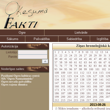
Ogre
Lielvārde
Sākums
Pašvaldība
Sabiedrība
Izglītība
Ziņas hronoloģiskā k
Autorizācija
Lietotājs:
1
2
3
4
5
6
7
8
9
10
11
12
13
14
21
22
23
24
25
26
27
28
29
30
31
3
Parole:
39
40
41
42
43
44
45
46
47
48
49
5
57
58
59
60
61
62
63
64
65
66
67
6
75
76
77
78
79
80
81
82
83
84
85
8
Noderīgas saites:
93
94
95
96
97
98
99
100
101
102
1
108
109
110
111
112
113
114
115
11
Pasākumi Ogres kultūras centrā
121
122
123
124
125
126
127
128
12
SIA "Ogres Namsaimnieks"
134
135
136
137
138
139
140
141
14
Ogres novada pašvaldība
147
148
149
150
151
152
153
154
15
Ogres rajona slimnīca
160
161
162
163
164
165
166
167
16
173
174
175
176
177
178
179
180
18
186
187
188
189
190
191
192
193
19
199
200
201
202
203
204
205
206
20
212
213
214
215
216
217
218
219
2013-08-26
Slikts ieradums – alkohola reibumā izs