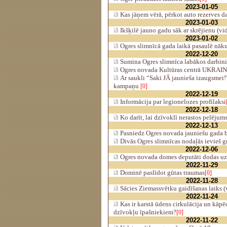
2023-01-05
Kas jāņem vērā, pērkot auto rezerves da
2023-01-03
Ikšķilē jauno gadu sāk ar skrējienu (vi
2023-01-02
Ogres slimnīcā gada laikā pasaulē nāk
2022-12-20
Sumina Ogres slimnīca labākos darbin
Ogres novada Kultūras centrā UKRA
Ar saukli “Saki JĀ jaunieša izaugsmei!
kampaņu
[0]
2022-12-19
Informācija par legionelozes profilaksi
2022-12-18
Ko darīt, lai dzīvoklī nerastos pelējum
2022-12-13
Pasniedz Ogres novada jauniešu gada b
Divās Ogres slimnīcas nodaļās ievieš g
2022-12-06
Ogres novada domes deputāti dodas uz
2022-11-29
Dominē paslīdot gūtas traumas
[0]
2022-11-28
Sācies Ziemassvētku gaidīšanas laiks (
2022-11-24
Kas ir karstā ūdens cirkulācija un kāpē
dzīvokļu īpašniekiem?
[0]
2022-11-22