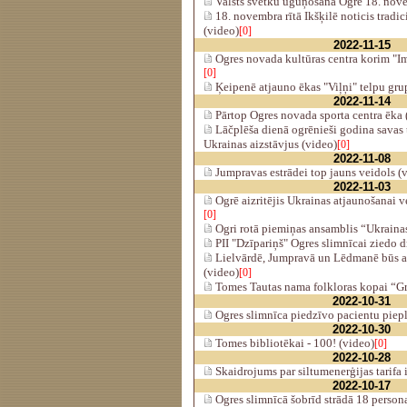
Valsts svētku uguņošana Ogrē 18. nove
18. novembra rītā Ikšķilē noticis tradi
(video)
[0]
2022-11-15
Ogres novada kultūras centra korim "Im
[0]
Ķeipenē atjauno ēkas "Viļņi" telpu gru
2022-11-14
Pārtop Ogres novada sporta centra ēka 
Lāčplēša dienā ogrēnieši godina savas 
Ukrainas aizstāvjus (video)
[0]
2022-11-08
Jumpravas estrādei top jauns veidols (
2022-11-03
Ogrē aizritējis Ukrainas atjaunošanai ve
[0]
Ogri rotā piemiņas ansamblis “Ukraina
PII "Dzīpariņš" Ogres slimnīcai ziedo d
Lielvārdē, Jumpravā un Lēdmanē būs atš
(video)
[0]
Tomes Tautas nama folkloras kopai “Gr
2022-10-31
Ogres slimnīca piedzīvo pacientu pie
2022-10-30
Tomes bibliotēkai - 100! (video)
[0]
2022-10-28
Skaidrojums par siltumenerģijas tarifa
2022-10-17
Ogres slimnīcā šobrīd strādā 18 person