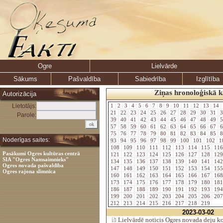
Ogre
Lielvārde
Sākums
Pašvaldība
Sabiedrība
Izglītība
Ziņas hronoloģiskā k
Autorizācija
Lietotājs:
1
2
3
4
5
6
7
8
9
10
11
12
13
14
21
22
23
24
25
26
27
28
29
30
31
3
Parole:
39
40
41
42
43
44
45
46
47
48
49
5
57
58
59
60
61
62
63
64
65
66
67
6
75
76
77
78
79
80
81
82
83
84
85
8
Noderīgas saites:
93
94
95
96
97
98
99
100
101
102
1
108
109
110
111
112
113
114
115
11
Pasākumi Ogres kultūras centrā
121
122
123
124
125
126
127
128
12
SIA "Ogres Namsaimnieks"
134
135
136
137
138
139
140
141
14
Ogres novada pašvaldība
147
148
149
150
151
152
153
154
15
Ogres rajona slimnīca
160
161
162
163
164
165
166
167
16
173
174
175
176
177
178
179
180
18
186
187
188
189
190
191
192
193
19
199
200
201
202
203
204
205
206
20
212
213
214
215
216
217
218
219
2023-03-02
Lielvārdē noticis Ogres novada deju ko