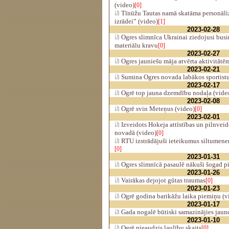
(video)
[0]
Tīnūžu Tautas namā skatāma personāliz
izrādei” (video)
[1]
2023-02-28
Ogres slimnīca Ukrainai ziedojusi bus
materiālu kravu
[0]
2023-02-27
Ogres jauniešu māja atvērta aktivitātē
2023-02-21
Sumina Ogres novada labākos sportistu
2023-02-17
Ogrē top jauna dzemdību nodaļa (vide
2023-02-08
Ogrē svin Meteņus (video)
[0]
2023-02-01
Izveidots Hokeja attīstības un pilnveid
novadā (video)
[0]
RTU izstrādājuši ieteikumus siltumener
[0]
2023-01-31
Ogres slimnīcā pasaulē nākuši šogad p
2023-01-26
Vairākas dejojot gūtas traumas
[0]
2023-01-23
Ogrē godina barikāžu laika piemiņu (v
2023-01-17
Gada nogalē būtiski samazinājies jaun
2023-01-10
Ogrē pieaudzis laulību skaits
[0]