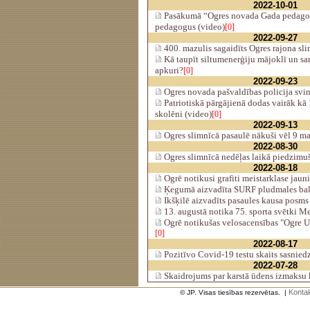
2022-10-01
Pasākumā “Ogres novada Gada pedago
pedagogus (video)
[0]
2022-09-27
400. mazulis sagaidīts Ogres rajona sl
Kā taupīt siltumenerģiju mājoklī un s
apkuri?
[0]
2022-09-23
Ogres novada pašvaldības policija svin
Patriotiskā pārgājienā dodas vairāk k
skolēni (video)
[0]
2022-09-13
Ogres slimnīcā pasaulē nākuši vēl 9 ma
2022-08-30
Ogres slimnīcā nedēļas laikā piedzimu
2022-08-18
Ogrē notikusi grafiti meistarklase jaun
Ķegumā aizvadīta SURF pludmales ball
Ikšķilē aizvadīts pasaules kausa posms 
13. augustā notika 75. sporta svētki M
Ogrē notikušas velosacensības "Ogre 
[0]
2022-08-17
Pozitīvo Covid-19 testu skaits sasnie
2022-07-28
Skaidrojums par karstā ūdens izmaks
Kontak
© JP. Visas tiesības rezervētas.
|