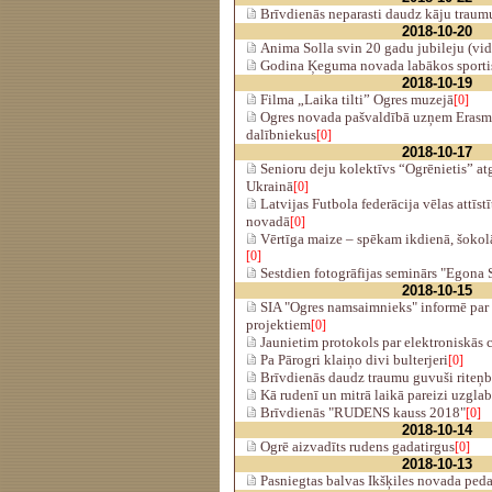
Brīvdienās neparasti daudz kāju traum
2018-10-20
Anima Solla svin 20 gadu jubileju (vi
Godina Ķeguma novada labākos sportis
2018-10-19
Filma „Laika tilti” Ogres muzejā
[0]
Ogres novada pašvaldībā uzņem Erasm
dalībniekus
[0]
2018-10-17
Senioru deju kolektīvs “Ogrēnietis” atg
Ukrainā
[0]
Latvijas Futbola federācija vēlas attīst
novadā
[0]
Vērtīga maize – spēkam ikdienā, šokol
[0]
Sestdien fotogrāfijas seminārs "Egona 
2018-10-15
SIA "Ogres namsaimnieks" informē par
projektiem
[0]
Jaunietim protokols par elektroniskās 
Pa Pārogri klaiņo divi bulterjeri
[0]
Brīvdienās daudz traumu guvuši riteņb
Kā rudenī un mitrā laikā pareizi uzglab
Brīvdienās "RUDENS kauss 2018"
[0]
2018-10-14
Ogrē aizvadīts rudens gadatirgus
[0]
2018-10-13
Pasniegtas balvas Ikšķiles novada ped