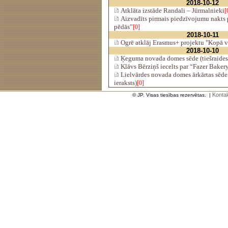
2018-10-12
Atklāta izstāde Randali – Jūrmalnieki
[
Aizvadīts pirmais piedzīvojumu nakts
pēdās”
[0]
2018-10-11
Ogrē atklāj Erasmus+ projektu "Kopā v
2018-10-10
Ķeguma novada domes sēde (tiešraides
Klāvs Bērziņš iecelts par “Fazer Bakery
Lielvārdes novada domes ārkārtas sēde 
ieraksts)
[0]
Kontak
© JP. Visas tiesības rezervētas.
|