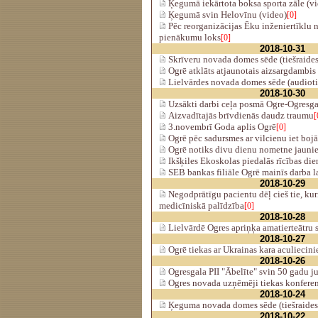
Ķegumā iekārtota boksa sporta zāle (v
Ķegumā svin Helovīnu (video)
[0]
Pēc reorganizācijas Ēku inženiertīklu 
pienākumu loks
[0]
2018-10-31
Skrīveru novada domes sēde (tiešraides
Ogrē atklāts atjaunotais aizsargdambis
Lielvārdes novada domes sēde (audiotie
2018-10-30
Uzsākti darbi ceļa posmā Ogre-Ogresga
Aizvadītajās brīvdienās daudz traumu
[
3.novembrī Goda aplis Ogrē
[0]
Ogrē pēc sadursmes ar vilcienu iet bojā 
Ogrē notiks divu dienu nometne jauni
Ikšķiles Ekoskolas piedalās rīcības die
SEB bankas filiāle Ogrē mainīs darba l
2018-10-29
Negodprātīgu pacientu dēļ cieš tie, ku
medicīniskā palīdzība
[0]
2018-10-28
Lielvārdē Ogres apriņķa amatierteātru 
2018-10-27
Ogrē tiekas ar Ukrainas kara aculiecin
2018-10-26
Ogresgala PII "Ābelīte" svin 50 gadu ju
Ogres novada uzņēmēji tiekas konferen
2018-10-24
Ķeguma novada domes sēde (tiešraides
2018-10-22