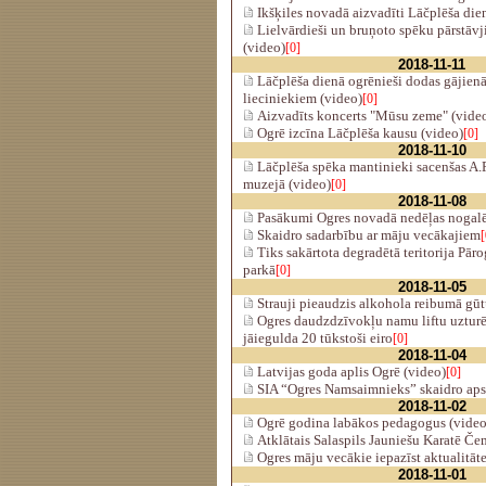
Ikšķiles novadā aizvadīti Lāčplēša die
Lielvārdieši un bruņoto spēku pārstāvj
(video)
[0]
2018-11-11
Lāčplēša dienā ogrēnieši dodas gājienā
lieciniekiem (video)
[0]
Aizvadīts koncerts "Mūsu zeme" (vide
Ogrē izcīna Lāčplēša kausu (video)
[0]
2018-11-10
Lāčplēša spēka mantinieki sacenšas A.
muzejā (video)
[0]
2018-11-08
Pasākumi Ogres novadā nedēļas nogal
Skaidro sadarbību ar māju vecākajiem
[
Tiks sakārtota degradētā teritorija Pāro
parkā
[0]
2018-11-05
Strauji pieaudzis alkohola reibumā gūt
Ogres daudzdzīvokļu namu liftu uzturē
jāiegulda 20 tūkstoši eiro
[0]
2018-11-04
Latvijas goda aplis Ogrē (video)
[0]
SIA “Ogres Namsaimnieks” skaidro ap
2018-11-02
Ogrē godina labākos pedagogus (video
Atklātais Salaspils Jauniešu Karatē Č
Ogres māju vecākie iepazīst aktualitāt
2018-11-01