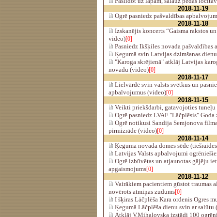
Paslīdot uz lapām, salauž pēdas locīta
2018-11-19
Ogrē pasniedz pašvaldības apbalvojum
2018-11-18
Izskanējis koncerts “Gaisma rakstos un 
video)
[0]
Pasniedz Ikšķiles novada pašvaldības 
Ķegumā svin Latvijas dzimšanas dienu
"Karoga skrējienā" atklāj Latvijas karog
novadu (video)
[0]
2018-11-17
Lielvārdē svin valsts svētkus un pasni
apbalvojumus (video)
[0]
2018-11-15
Veikti priekšdarbi, gatavojoties tuneļ
Ogrē pasniedz LVAF "Lāčplēsis" Goda 
Ogrē notikusi Sandija Semjonova film
pirmizrāde (video)
[0]
2018-11-14
Ķeguma novada domes sēde (tiešraides
Latvijas Valsts apbalvojumi ogrēnieši
Ogrē izbūvētas un atjaunotas gājēju ietv
apgaismojums
[0]
2018-11-12
Vairākiem pacientiem gūstot traumas a
novērots atmiņas zudums
[0]
I šķiras Lāčplēša Kara ordenis Ogres m
Ķegumā Lāčplēša dienu svin ar salūtu 
Atklāj V.Mihalovska izstādi 100 ogrēni