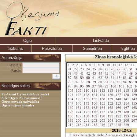
Ogre
Lielvārde
Sākums
Pašvaldība
Sabiedrība
Izglītība
Ziņas hronoloģiskā k
Autorizācija
Lietotājs:
1
2
3
4
5
6
7
8
9
10
11
12
13
14
21
22
23
24
25
26
27
28
29
30
31
3
Parole:
39
40
41
42
43
44
45
46
47
48
49
5
57
58
59
60
61
62
63
64
65
66
67
6
75
76
77
78
79
80
81
82
83
84
85
8
Noderīgas saites:
93
94
95
96
97
98
99
100
101
102
1
108
109
110
111
112
113
114
115
11
Pasākumi Ogres kultūras centrā
121
122
123
124
125
126
127
128
12
SIA "Ogres Namsaimnieks"
134
135
136
137
138
139
140
141
14
Ogres novada pašvaldība
147
148
149
150
151
152
153
154
15
Ogres rajona slimnīca
160
161
162
163
164
165
166
167
16
173
174
175
176
177
178
179
180
18
186
187
188
189
190
191
192
193
19
199
200
201
202
203
204
205
206
20
212
213
214
215
216
217
218
219
2018-12-02
Ikšķilē iededz lielo Ziemassvētku egli 