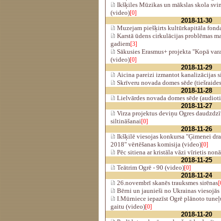
Ikšķiles Mūzikas un mākslas skola svin
(video)
[0]
2018-11-30
Muzejam piešķirts kultūrkapitāla fond
Karstā ūdens cirkulācijas problēmas m
gadiem
[3]
Sākusies Erasmus+ projekta "Kopā vara
(video)
[0]
2018-11-29
Aicina pareizi izmantot kanalizācijas 
Skrīveru novada domes sēde (tiešraides
2018-11-28
Lielvārdes novada domes sēde (audiotie
2018-11-27
Virza projektus deviņu Ogres daudzdz
siltināšanai
[0]
2018-11-26
Ikšķilē viesojas konkursa "Ģimenei dr
2018" vērtēšanas komisija (video)
[0]
Pēc sitiena ar kristāla vāzi vīrietis non
2018-11-25
Teātrim Ogrē - 90 (video)
[0]
2018-11-24
26.novembrī skanēs trauksmes sirēnas
[
Bērni un jaunieši no Ukrainas viesojās
I.Mūrniece iepazīst Ogrē plānoto tuneļu
gaitu (video)
[0]
2018-11-20