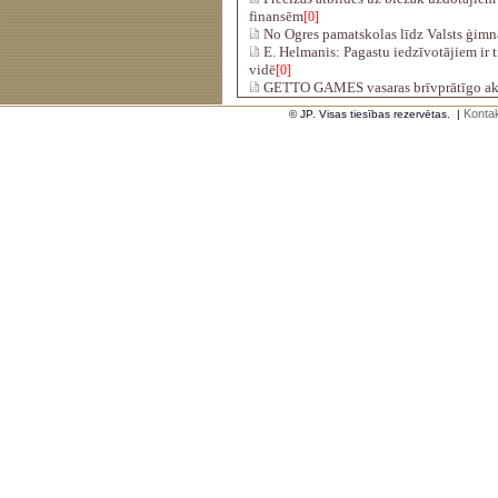
finansēm
[0]
No Ogres pamatskolas līdz Valsts ģimn
E. Helmanis: Pagastu iedzīvotājiem ir t
vidē
[0]
GETTO GAMES vasaras brīvprātīgo ak
Kontak
© JP. Visas tiesības rezervētas.
|