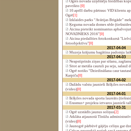
Ogres novada uzņēmēju biedrības kops
paveikto
[0]
10.aprīlī darbu pārtrauc VID klientu a
Ogrē
[1]
Izklaides parks “Avārijas Brigāde” mek
Ķeguma novada domes sēde (tiešraides
Aicina pieteikt nominantus apbalvo
NOVADNIEKS 2016”
[0]
Aicina piedalīties fotokonkursā "Lielv
fotoobjektīvu"
[0]
2017-04-04
Muzeja krājumu bagātina padomju laik
2017-04-03
Neapstiprinās ziņas par sišanu, zagšan
Sitot ar metāla cauruli pa seju, salauž
Ogrē notiks “Dziedināšana caur tautas
Karpiču
[0]
2017-04-02
Dažādu valstu jaunieši Ikšķiles novadā
(video)
[0]
2017-04-01
Ikšķiles novada sporta laureāts (tiešrai
Erasmus+ projekta ietvaros jaunieši ta
2017-03-31
Ogrē uzstādīs jaunus soliņus
[2]
Atklāta atjaunotā Tīnūžu administratīvā
(video)
[0]
Jaunogrē pārbūvē gājēju celiņu gar dz
Grīvas prospektā notiek vecā seguma d