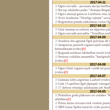
2017-04-11
Ogres novadā – pavasara akcija laulību 
Kā top izklaides parks “Avārijas Brigā
Ogres muzejā gatavos Lieldienu olas, k
Sveic konkursa “Veselīgi zaļumi” uzva
Reģistrētas pirmās talkošanas vietas O
2017-04-10
Gūst traumas ar zobenu un rāpjoties pā
Ogres novadā aizvadīta “Veselības ned
2017-04-09
Sestdien rīta agrumā Ogrē pulcējas 40 
Jumpravas jaunieši izgatavojuši rotaļl
bērnudārzam (video)
[0]
Ķegumā notikusi labdarības izsole (vi
Senioru vokālais ansamblis "Saulgrieži
(video)
[0]
2017-04-08
Ogres bērni izgatavojuši vairāk kā pus
(video)
[0]
2017-04-07
Grāmatu klēts atgriežas Lauberē (video
Līdz 15.aprīlim Ogrē jāpaspēj vainagot
17.debess vērotāju salidojums jeb Star
2017-04-05
Piektdien goda plāksnes un izstādes “
atklāšana
[0]
Putnu dienu ietvaros tiek veidoti putnu
NBS Gaisa Spēku karavīri veiks pozīci