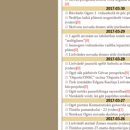
[0]
2017-03-30
Būvdarbi Ogres 1. vidusskolā rit pēc p
Nedēļas laikā plānots nogreiderēt visas
(video)
[0]
Skrīveru novada domes sēde (tiešraides
2017-03-29
1.aprīlī aicinām uz labdarības izrādi un
“atslēgšanu”
[0]
Jaunogres vidusskolas vadība iepazīstin
plānu
[0]
Lielvārdes novada domes sēde (tiešraid
2017-03-28
Lielvārdē jaunieši spēlē futbolu ar l
(video)
[0]
Ogrē sāk pārbūvēt Grīvas prospektu
[0]
"Osports/ONSC" izcīna "Osports.lv" kau
Tiek izstrādāts Edgara Kauliņa Lielvār
būvprojekts
[0]
Ogrē notiks pauerliftinga sacensības
[0]
Vienkārši veidi, kā gūt papildus ienā
2017-03-27
Ogrē piemin Komunistiskā genocīda u
Tīnūžu pamatskolai - 22 (video)
[1]
Notikusi Ogres novada skolēnu pašpār
2017-03-26
Lielvārdē atzīmē Zemes stundu (video)
Tīnūžos piemin 25.marta deportācijas 