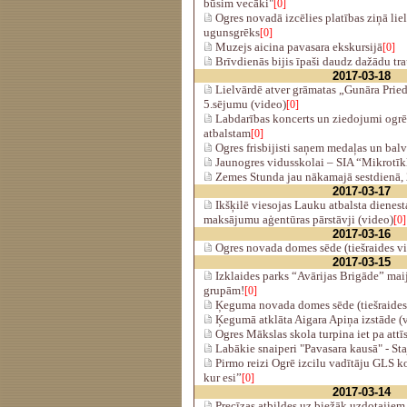
būsim vecāki"
[0]
Ogres novadā izcēlies platības ziņā lie
ugunsgrēks
[0]
Muzejs aicina pavasara ekskursijā
[0]
Brīvdienās bijis īpaši daudz dažādu t
2017-03-18
Lielvārdē atver grāmatas „Gunāra Pried
5.sējumu (video)
[0]
Labdarības koncerts un ziedojumi ogrē
atbalstam
[0]
Ogres frisbijisti saņem medaļas un bal
Jaunogres vidusskolai – SIA “Mikrotīk
Zemes Stunda jau nākamajā sestdienā, 
2017-03-17
Ikšķilē viesojas Lauku atbalsta dienest
maksājumu aģentūras pārstāvji (video)
[0]
2017-03-16
Ogres novada domes sēde (tiešraides v
2017-03-15
Izklaides parks “Avārijas Brigāde” maij
grupām!
[0]
Ķeguma novada domes sēde (tiešraides
Ķegumā atklāta Aigara Apiņa izstāde (
Ogres Mākslas skola turpina iet pa attīs
Labākie snaiperi "Pavasara kausā" - St
Pirmo reizi Ogrē izcilu vadītāju GLS k
kur esi”
[0]
2017-03-14
Precīzas atbildes uz biežāk uzdotajiem