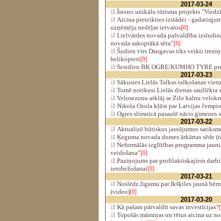
2017-03-24
Īstono unikālu tūrisma projekts "Viedz
Aicina pieteikties izstādei - gadatirg
uzņēmēju nedēļas ietvaros
[0]
Lielvārdes novada pašvaldība izsludin
novada sakoptākā sēta”
[0]
Šodien virs Daugavas tiks veikti treniņ
helikopteri
[0]
Sestdien BK OGRE/KUMHO TYRE pr
2017-03-23
Sākusies Lielās Talkas talkošanas vietu 
Tomē notikusi Lielās dienas saullēkta 
Velosezonu atklāj ar Zilo kalnu velokr
Nikola Ozola kļūst par Latvijas čempi
Ogres slimnīcā pasaulē nācis ģimenes s
2017-03-22
Aktualizē būtiskus jautājumus satiksm
Ķeguma novada domes ārkārtas sēde (ti
Neformālās izglītības programma jauni
veidošana”
[0]
Paziņojums par profilaktiskajiem darbi
ierobežošanai
[0]
2017-03-21
Noslēdz līgumu par Ikšķiles jaunā bēr
(video)
[0]
2017-03-20
Kā pašam pārvaldīt savas investīcijas?
Topošās māmiņas un tētus aicina uz no