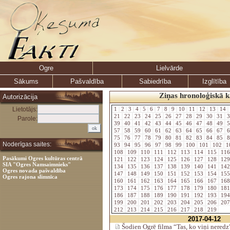
Ogre
Lielvārde
Sākums
Pašvaldība
Sabiedrība
Izglītība
Ziņas hronoloģiskā k
Autorizācija
Lietotājs:
1
2
3
4
5
6
7
8
9
10
11
12
13
14
21
22
23
24
25
26
27
28
29
30
31
3
Parole:
39
40
41
42
43
44
45
46
47
48
49
5
57
58
59
60
61
62
63
64
65
66
67
6
75
76
77
78
79
80
81
82
83
84
85
8
Noderīgas saites:
93
94
95
96
97
98
99
100
101
102
1
108
109
110
111
112
113
114
115
11
Pasākumi Ogres kultūras centrā
121
122
123
124
125
126
127
128
12
SIA "Ogres Namsaimnieks"
134
135
136
137
138
139
140
141
14
Ogres novada pašvaldība
147
148
149
150
151
152
153
154
15
Ogres rajona slimnīca
160
161
162
163
164
165
166
167
16
173
174
175
176
177
178
179
180
18
186
187
188
189
190
191
192
193
19
199
200
201
202
203
204
205
206
20
212
213
214
215
216
217
218
219
2017-04-12
Šodien Ogrē filma “Tas, ko viņi neredz