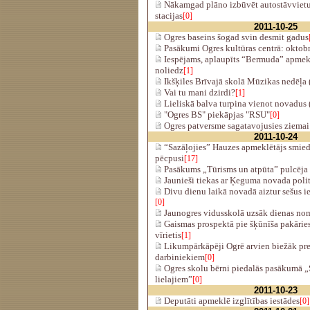
Nākamgad plāno izbūvēt autostāvvietu 
stacijas
[0]
2011-10-25
Ogres baseins šogad svin desmit gadus
Pasākumi Ogres kultūras centrā: oktob
Iespējams, aplaupīts “Bermuda” apmeklē
noliedz
[1]
Ikšķiles Brīvajā skolā Mūzikas nedēļa (
Vai tu mani dzirdi?
[1]
Lieliskā balva turpina vienot novadus 
"Ogres BS" piekāpjas "RSU"
[0]
Ogres patversme sagatavojusies ziemai
2011-10-24
“Sazāļojies” Hauzes apmeklētājs smie
pēcpusi
[17]
Pasākums „Tūrisms un atpūta” pulcēja 
Jaunieši tiekas ar Ķeguma novada poli
Divu dienu laikā novadā aiztur sešus i
[0]
Jaunogres vidusskolā uzsāk dienas nom
Gaismas prospektā pie šķūnīša pakārie
vīrietis
[1]
Likumpārkāpēji Ogrē arvien biežāk pret
darbiniekiem
[0]
Ogres skolu bērni piedalās pasākumā „
lielajiem”
[0]
2011-10-23
Deputāti apmeklē izglītības iestādes
[0]