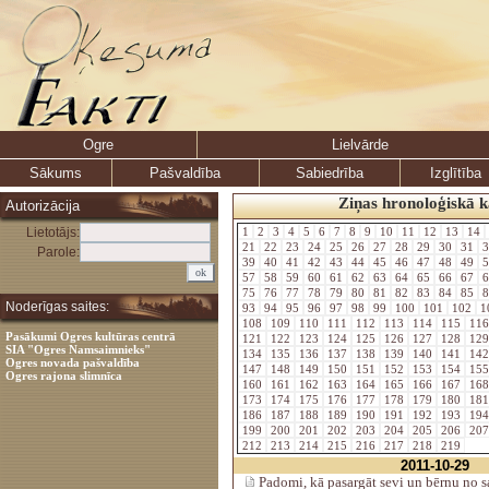
Ogre
Lielvārde
Sākums
Pašvaldība
Sabiedrība
Izglītība
Ziņas hronoloģiskā k
Autorizācija
Lietotājs:
1
2
3
4
5
6
7
8
9
10
11
12
13
14
21
22
23
24
25
26
27
28
29
30
31
3
Parole:
39
40
41
42
43
44
45
46
47
48
49
5
57
58
59
60
61
62
63
64
65
66
67
6
75
76
77
78
79
80
81
82
83
84
85
8
Noderīgas saites:
93
94
95
96
97
98
99
100
101
102
1
108
109
110
111
112
113
114
115
11
Pasākumi Ogres kultūras centrā
121
122
123
124
125
126
127
128
12
SIA "Ogres Namsaimnieks"
134
135
136
137
138
139
140
141
14
Ogres novada pašvaldība
147
148
149
150
151
152
153
154
15
Ogres rajona slimnīca
160
161
162
163
164
165
166
167
16
173
174
175
176
177
178
179
180
18
186
187
188
189
190
191
192
193
19
199
200
201
202
203
204
205
206
20
212
213
214
215
216
217
218
219
2011-10-29
Padomi, kā pasargāt sevi un bērnu no s