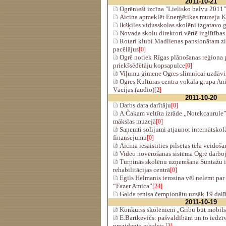
2011-10-21
Ogrēnieši izcīna "Lielisko balvu 2011"
Aicina apmeklēt Enerģētikas muzeju 
Ikšķiles vidusskolas skolēni izgatavo
Novada skolu direktori vērtē izglītības
Rotari klubi Madlienas pansionātam z
pacēlājus
[0]
Ogrē notiek Rīgas plānošanas reģiona 
priekšsēdētāju kopsapulce
[0]
Viļumu ģimene Ogres slimnīcai uzdāvi
Ogres Kultūras centra vokālā grupa Ani
Vācijas (audio)
[2]
2011-10-20
Darbs dara darītāju
[0]
A.Čakam veltīta izrāde „Notekcaurule”
mākslas muzejā
[0]
Saņemti solījumi atjaunot internātsko
finansējumu
[0]
Aicina iesaistīties pilsētas tēla veidoša
Video novērošanas sistēma Ogrē darboj
Turpinās skolēnu uzņemšana Suntažu i
rehabilitācijas centrā
[0]
Egils Helmanis ierosina vēl nelemt par
“Fazer Amica”
[24]
Galda tenisa čempionātu uzsāk 19 dalī
2011-10-19
Konkurss skolēniem „Gribu būt mobils
E.Bartkevičs: pašvaldībām un to iedzīv
prezidenta atbalsts