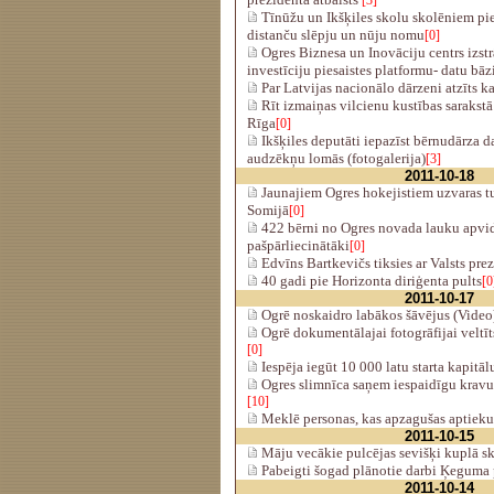
[3]
Tīnūžu un Ikšķiles skolu skolēniem p
distanču slēpju un nūju nomu
[0]
Ogres Biznesa un Inovāciju centrs izst
investīciju piesaistes platformu- datu bāz
Par Latvijas nacionālo dārzeni atzīts ka
Rīt izmaiņas vilcienu kustības sarakstā
Rīga
[0]
Ikšķiles deputāti iepazīst bērnudārza da
audzēkņu lomās (fotogalerija)
[3]
2011-10-18
Jaunajiem Ogres hokejistiem uzvaras t
Somijā
[0]
422 bērni no Ogres novada lauku apvid
pašpārliecinātāki
[0]
Edvīns Bartkevičs tiksies ar Valsts pre
40 gadi pie Horizonta diriģenta pults
[0
2011-10-17
Ogrē noskaidro labākos šāvējus (Video
Ogrē dokumentālajai fotogrāfijai veltīts
[0]
Iespēja iegūt 10 000 latu starta kapitāl
Ogres slimnīca saņem iespaidīgu kravu 
[10]
Meklē personas, kas apzagušas aptie
2011-10-15
Māju vecākie pulcējas sevišķi kuplā sk
Pabeigti šogad plānotie darbi Ķeguma
2011-10-14