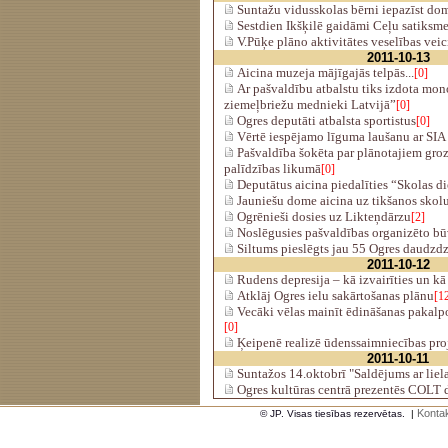
Suntažu vidusskolas bērni iepazīst do
Sestdien Ikšķilē gaidāmi Ceļu satiksm
V.Pūķe plāno aktivitātes veselības vei
2011-10-13
Aicina muzeja mājīgajās telpās...
[0]
Ar pašvaldību atbalstu tiks izdota mon
ziemeļbriežu mednieki Latvijā”
[0]
Ogres deputāti atbalsta sportistus
[0]
Vērtē iespējamo līguma laušanu ar SIA
Pašvaldība šokēta par plānotajiem gro
palīdzības likumā
[0]
Deputātus aicina piedalīties “Skolas d
Jauniešu dome aicina uz tikšanos skol
Ogrēnieši dosies uz Likteņdārzu
[2]
Noslēgusies pašvaldības organizēto b
Siltums pieslēgts jau 55 Ogres daudzd
2011-10-12
Rudens depresija – kā izvairīties un kā 
Atklāj Ogres ielu sakārtošanas plānu
[1
Vecāki vēlas mainīt ēdināšanas pakalp
[0]
Ķeipenē realizē ūdenssaimniecības pro
2011-10-11
Suntažos 14.oktobrī "Saldējums ar liel
Ogres kultūras centrā prezentēs COLT 
Kontak
© JP. Visas tiesības rezervētas.
|