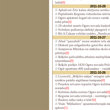
laikā
[0]
2011-10-28
Apbalvoti Zilo kalnu skrējienu seriāla 
Paplašināts Ķeguma vidusskolas stāv
Ogres apkārtnē šogad trīs reizes vairāk
nekā pērn
[4]
29.oktobrī startēs Ogres novada baske
Svētdien pulksteņa rādītāji jāpagriež 
Rīt A.Čakam veltītās izrādes „Notekca
2011-10-27
Atkal “pazuduši” nesen atraktie ielu a
Diskutē par sešgadnieku gatavību skol
Jumpravas Mūzikas un mākslas skola n
jubileju
[0]
Ikšķiles pašvaldība atbalsta multiplikā
uzņemšanu
[0]
Ikšķile piešķir 1820 Ogres novada Poli
Ogrē apmēram 400 narkomānu – vairāk
2011-10-26
Licencēti „Ikšķiles mājas” sniegtie sab
uzsākta parādu atgūšanas kampaņa
[0]
Projekta ietvaros iepazīst Ogres kultūra
iestādes
[0]
Kultūras darba norises Ogres novadā
[0]
Ķeguma novada teritorijā – nozīmīgs l
Rudens talku laiks ir klāt!
[0]
Visās "Mālkalnes" apsaimniekotajās māj
apkure
[1]