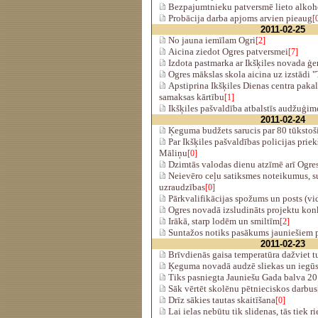
Bezpajumtnieku patversmē lieto alkoh
Probācija darba apjoms arvien pieaug
[
2011-02-25
No jauna iemīlam Ogri
[2]
Aicina ziedot Ogres patversmei
[7]
Izdota pastmarka ar Ikšķiles novada ģe
Ogres mākslas skola aicina uz izstādi 
Apstiprina Ikšķiles Dienas centra pak
samaksas kārtību
[1]
Ikšķiles pašvaldība atbalstīs audžuģim
2011-02-24
Ķeguma budžets sarucis par 80 tūksto
Par Ikšķiles pašvaldības policijas priek
Māliņu
[0]
Dzimtās valodas dienu atzīmē arī Ogres
Neievēro ceļu satiksmes noteikumus, su
uzraudzības
[0]
Pārkvalifikācijas spožums un posts (vi
Ogres novadā izsludināts projektu kon
Irākā, starp lodēm un smiltīm
[2]
Suntažos notiks pasākums jauniešiem p
2011-02-23
Brīvdienās gaisa temperatūra dažviet t
Ķeguma novadā audzē sliekas un iegūs
Tiks pasniegta Jauniešu Gada balva 2
Sāk vērtēt skolēnu pētnieciskos darbus
Drīz sākies tautas skaitīšana
[0]
Lai ielas nebūtu tik slidenas, tās tiek r