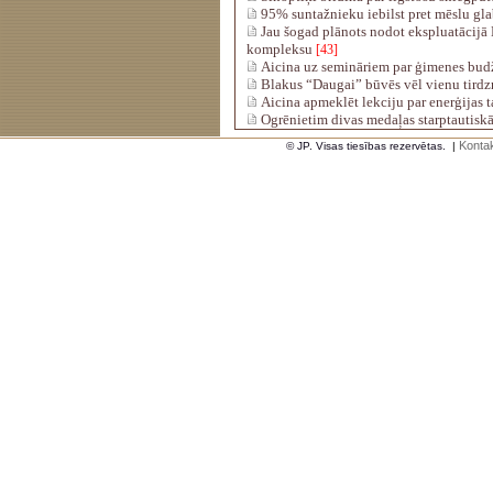
95% suntažnieku iebilst pret mēslu gl
Jau šogad plānots nodot ekspluatācijā
kompleksu
[43]
Aicina uz semināriem par ģimenes bud
Blakus “Daugai” būvēs vēl vienu tirdz
Aicina apmeklēt lekciju par enerģijas 
Ogrēnietim divas medaļas starptautiskā 
Kontak
© JP. Visas tiesības rezervētas.
|