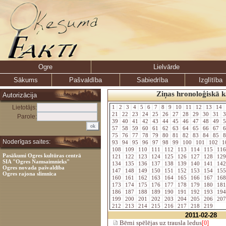
Ogre
Lielvārde
Sākums
Pašvaldība
Sabiedrība
Izglītība
Ziņas hronoloģiskā k
Autorizācija
Lietotājs:
1
2
3
4
5
6
7
8
9
10
11
12
13
14
21
22
23
24
25
26
27
28
29
30
31
3
Parole:
39
40
41
42
43
44
45
46
47
48
49
5
57
58
59
60
61
62
63
64
65
66
67
6
75
76
77
78
79
80
81
82
83
84
85
8
Noderīgas saites:
93
94
95
96
97
98
99
100
101
102
1
108
109
110
111
112
113
114
115
11
Pasākumi Ogres kultūras centrā
121
122
123
124
125
126
127
128
12
SIA "Ogres Namsaimnieks"
134
135
136
137
138
139
140
141
14
Ogres novada pašvaldība
147
148
149
150
151
152
153
154
15
Ogres rajona slimnīca
160
161
162
163
164
165
166
167
16
173
174
175
176
177
178
179
180
18
186
187
188
189
190
191
192
193
19
199
200
201
202
203
204
205
206
20
212
213
214
215
216
217
218
219
2011-02-28
Bērni spēlējas uz trausla ledus
[0]