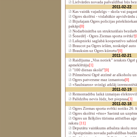
Lielvārdes novada pašvaldībai būs bez
2011-02-22
Kas vairāk vajadzīgs – skola vai pagas
Ogres skolēni - vislabākie apvidvārdu z
Bijušajam Ogres policijas priekšniekam
pakāpi
[0]
Nodarbinātība un strukturālais bezdarb
Šonedēļ - Ogres Ziemas sporta svētki!
[
Lašupnieki saglabā kooperatīvo sabied
Braucot pa Ogres ielām, noskrāpē auto
Brauksim uz Ogres kūrortu!
[0]
2011-02-21
Raidījuma „Viss notiek” ieraksts Ogrē 
apmeklētāju
[1]
"100 dienas skolā!"
[0]
Pilmnēnesi Ogrē atzīmē ar alkoholu u
Ogres patversme maz izmantota
[0]
«Saulstaros» svinīgi atklāj izremontētā
2011-02-19
Remontadrbu laikā izmaiņas elektrovil
Palīdzību nevis lūdz, bet pieprasa
[3]
2011-02-18
Ogres Ziemas sporta svētki notiks 26. f
Ogres skolēni «ēno» Saeimā un uzņē
Ogres un Ikšķiles tūrisma attīstības aģ
rakstu
[11]
Deputātu vairākums atbalsta skolu reo
Apstiprināts novada pašvaldības budž