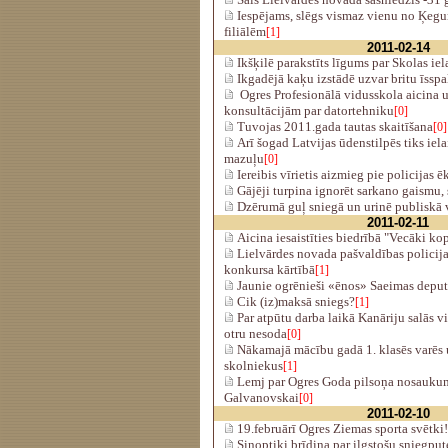
Iespējams, slēgs vismaz vienu no Ķeg
filiālēm
[1]
2011-02-14
Ikšķilē parakstīts līgums par Skolas iel
Ikgadējā kaķu izstādē uzvar britu īssp
Ogres Profesionālā vidusskola aicina 
konsultācijām par datortehniku
[0]
Tuvojas 2011.gada tautas skaitīšana
[0]
Arī šogad Latvijas ūdenstilpēs tiks ielai
mazuļu
[0]
Iereibis vīrietis aizmieg pie policijas ē
Gājēji turpina ignorēt sarkano gaismu, 
Dzērumā guļ sniegā un urinē publiskā 
2011-02-11
Aicina iesaistīties biedrībā "Vecāki ko
Lielvārdes novada pašvaldības policij
konkursa kārtībā
[1]
Jaunie ogrēnieši «ēnos» Saeimas deput
Cik (iz)maksā sniegs?
[1]
Par atpūtu darba laikā Kanāriju salās vi
otru nesoda
[0]
Nākamajā mācību gadā 1. klasēs varēs
skolniekus
[1]
Lemj par Ogres Goda pilsoņa nosaukum
Galvanovskai
[0]
2011-02-10
19.februārī Ogres Ziemas sporta svētki!
Sinoptiķi brīdina par ilgstošu sniegput