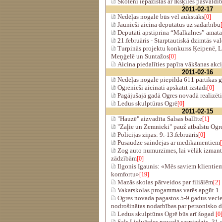
Skolēni iepazīstas ar Ikšķiles pašvaldī
2011-02-17
Nedēļas nogalē būs vēl aukstāks
[0]
Jaunieši aicina deputātus uz sadarbību
Deputāti apstiprina “Mālkalnes” amata
21.februāris - Starptautiskā dzimtās va
Turpinās projektu konkurss Ķeipenē, L
Meņģelē un Suntažos
[0]
Aicina piedalīties papīra vākšanas akci
2011-02-16
Nedēļas nogalē piepilda 611 pārtikas 
Ogrēnieši aicināti apskatīt izstādi
[0]
Pagājušajā gadā Ogres novadā realizēti
Ledus skulptūras Ogrē
[0]
2011-02-15
"Hauzē" aizvadīta Salsas ballīte
[1]
"Zaļie un Zemnieki" pauž atbalstu Ogre
Policijas ziņas: 9.-13.februāris
[0]
Pusaudze saindējas ar medikamentiem
Zog auto numurzīmes, lai vēlāk izmant
zādzībām
[0]
Ilgonis Igaunis: «Mēs saviem klientie
komfortu»
[19]
Mazās skolas pārveidos par filiālēm
[2]
Vakarskolas progammas varēs apgūt 1.
Ogres novada pagastos 5-9 gadus veci
nodrošinātas nodarbības par personisko d
Ledus skulptūras Ogrē būs arī šogad
[0
Sals Lielvārdes novadā sasniedzis -31 