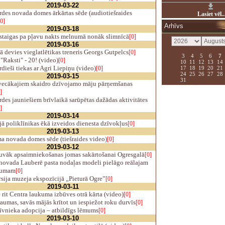
2019-03-22
des novada domes ārkārtas sēde (audiotiešraides
Lasiet vēl..
[0]
Arhīvs
2019-03-18
staigas pa pļavu nakts melnumā nonāk slimnīcā
[0]
2019-03-16
devies vieglatlētikas treneris Georgs Gutpelcs
[0]
3
4
5
6
7
Raksti" - 20! (video)
[0]
10
11
12
13
14
dieši tiekas ar Agri Liepiņu (video)
17
18
19
20
21
[0]
24
25
26
27
28
2019-03-15
31
ecākajiem skaidro dzīvojamo māju pārņemšanas
]
des jauniešiem brīvlaikā sarūpētas dažādas aktivitātes
]
2019-03-14
ā poliklīnikas ēkā izveidos dienesta dzīvokļus
[0]
2019-03-13
 novada domes sēde (tiešraides video)
[0]
2019-03-12
tuvāk apsaimniekošanas jomas sakārtošanai Ogresgalā
[0]
novada Lauberē pasta nodaļas modeli pielāgo reālajam
jumam
[0]
sija muzeja ekspozīcijā „Pieturā Ogre”
[0]
2019-03-11
 rit Centra laukuma izbūves otrā kārta (video)
[0]
aumas, savās mājās krītot un iespiežot roku durvīs
[0]
vnieka adopcija – atbildīgs lēmums
[0]
2019-03-10