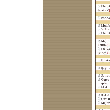
Lielvār
ieraksts)
Pēc pa
Mūžībā 
VPDK "
Lielvār
Māju v
kārtību
[0
Lielvār
(video)
[0
Bijušaj
Ķeguma
Solis 
Ogres 
pieprasī
Ekskur
Ikšķilē
Gūst tr
Mājdzī