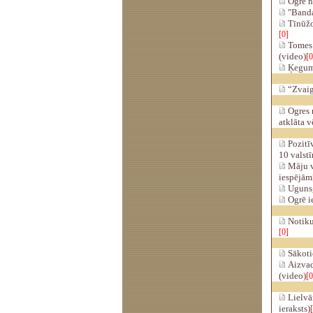
Ogrē no
"Banda"
Tīnūžo
[0]
Tomes a
(video)
[0
Ķegumā
“Zvaig
Ogres 
atklāta v
Pozitīv
10 valst
Māju ve
iespējām
Ugunsg
Ogrē ie
Notikus
[0]
Sākotie
Aizvad
(video)
[0
Lielvār
ieraksts)