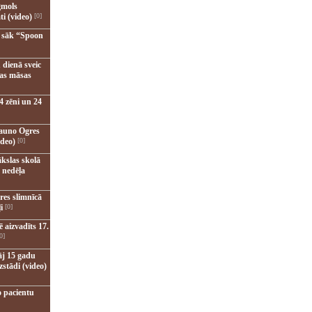
gmols
ti (video)
[0]
u sāk “Spoon
 dienā sveic
nas māsas
4 zēni un 24
jauno Ogres
ideo)
[0]
kslas skolā
 nedēļa
res slimnīcā
i
[0]
 aizvadīts 17.
0]
āj 15 gadu
zstādi (video)
o pacientu