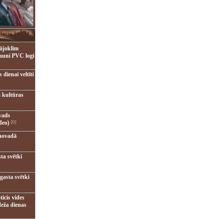
ājoklim
jauni PVC logi
dienai veltīti
 kultūras
vads
deo)
[0]
novadā
ta svētki
gasta svētki
ticis vides
eža dienas