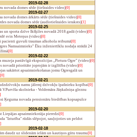
2019-02-28
u novada domes sēde (tiešraides video)
[0]
2019-02-27
 novada domes ārkārts sēde (tiešraides video)
[0]
des novada domes sēde (audiotiešraides ieraksts)
[1]
2019-02-25
s un sporta dzīve Ikšķiles novadā 2018.gadā (video)
[0]
rdē svin Meteņus (video)
[0]
 pacienti guvuši traumas alkohola reibumā
[0]
gres Namsaimnieks” Ēku inženiertīklu nodaļa strādā 24
ežīmā
[0]
2019-02-22
 muzeja pastāvīgā ekspozīcijas „Pietura Ogre” (video)
[0]
s novadā prioritāte joprojām ir izglītība (video)
[0]
jas sakārtot apsaimniekošanas jomu Ogresgalā un
[0]
2019-02-21
udzdzīvokļu namu jālemj dzīvokļu īpašnieku kopībai
[0]
 V.Purvīša skolnieka - Voldemāra Jāņkalniņa gleznu
]
si Ķeguma novada pensionāru biedrības kopsapulce
]
2019-02-20
t Liepājas apsaimniekotāja pieredzi
[0]
 "Izturība" rūdās slēpojot, sauļojoties un peldot
]
2019-02-18
ām daudz uz slidenām ielām un kautiņos gūtu traumu
[0]