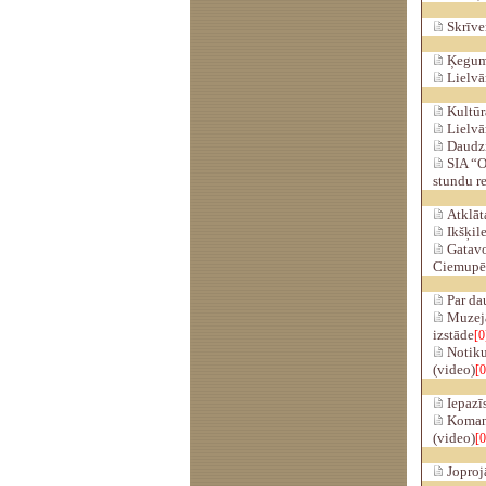
Skrīver
Ķeguma
Lielvār
Kultūra
Lielvā
Daudzi
SIA “O
stundu r
Atklāta
Ikšķile
Gatavo
Ciemupē
Par da
Muzejā
izstāde
[0
Notiku
(video)
[0
Iepazīs
Komanda
(video)
[0
Joproj