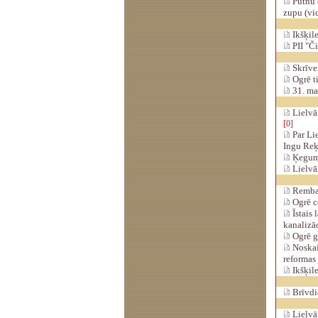
Putnu 
zupu (vi
Ikšķile
PII "Či
Skrīver
Ogrē t
31. ma
Lielvār
[0]
Par Lie
Ingu Reķ
Ķeguma
Lielvā
Rembatē
Ogrē ce
Īstais 
kanalizāc
Ogrē g
Noskaid
reformas
Ikšķile
Brīvdi
Lielvār