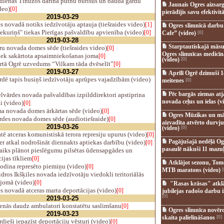
dienās Tīnūžos darina putnu būrīšus un bauda gardu
Jaunais Ogres aizsar
deo)
[0]
pierādījis savu efektivitā
2019-03-29
s novadā notiks iedzīvotāju aptauja (tiešraides video)
[1]
Ogres slimnīcā darb
ekuriņš" tiekas Pierīgas pašvaldību apvienība (video)
[0]
Cafe” (video)
[0]
2019-03-28
Starptautiskajā māsu
u novada domes sēde (tiešraides video)
[0]
Ogres slimnīcas medicī
iek sakārtota apsaimniekošanas joma
[0]
(video)
[0]
rtā Ogrē uzvedums “Vilkam tāda dvēselīt”
[0]
2019-03-27
Aprīlī Ogrē dzimuši 1
dē tapis busiņš iedzīvotāju aprūpes vajadzībām (video)
meitenes
[0]
Pēc bargās ziemas at
lvārdes novada pašvaldības izpilddirektori apstiprina
novada ceļus un ielas (v
i (video)
[0]
 novada domes ārkārtas sēde (video)
[0]
Ogres Mūzikas un mā
rdes novada domes sēde (audiotiešraide)
[0]
aizvadīta atvērto durvju
2019-03-26
(video)
[0]
 atceras komunistiskā terora represiju upurus (video)
[0]
Pagājušajā nedēļā Og
r atkal nodrošināt diennakts aptiekas darbību (video)
[0]
pasaulē nākuši 11 mazuļ
laiks plānot pieslēgumu pilsētas ūdensapgādes un
ijas tīkliem
[0]
Atklājot sezonu, Tomē
odina represēto piemiņu (video)
[0]
MTB maratons (video)
[
ros Ikšķiles novada iedzīvotāju viedokli teritoriālās
 jomā (video)
[0]
"Rasas krāsas" atkl
s novadā atceras marta deportācijas (video)
[0]
jubilejas radošo darbu i
[0]
2019-03-25
enās daudz ambulatori konstatētu saslimšanu
[0]
Ogres slimnīca novēr
2019-03-23
skaita palielināšanos
[0]
dieši iepazīst deportāciju vēsturi (video)
[0]