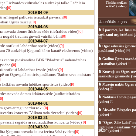
iņa Lielvārdes vidusskolas audzēkņi talko Lāčplēša
Tīnūžu muižas
svētki! (video)
ideo)
[0]
2019-04-09
i arī šogad palīdzēs ieraudzīt pavasari
[0]
Jaunākās ziņas
akari Ogres muzejā
[0]
2019-04-08
5 pazīmes, ka Jūsu m
 novada domes ārkārtas sēde (tiešraides video)
[0]
steidzami nepieciešami 
s nogalē traumas guvuši vairāki bērni
[0]
[0]
2019-04-07
dē notikusi labdarības spēle (video)
[0]
Ogrē sākušies ģimenes 
m 70 audzēkņi Ķegumā kārto karatē eksāmenus (video)
pasākumi (video)
[0]
Godina Ogres novada
as centru pieskandina BDK "Pīlādzītis" sadraudzības
personības (video)
[0]
(video)
[0]
 notikusi labdarības izsole (video)
[0]
Konvojs no Ogres no
ē un Ogresgalā noticis pasākums "Satiec savu meistaru!"
sasniedzis galamērķi (vi
]
Ikšķiles novada labākos sportistus (video)
[0]
Muzeju nakts Ogres 
2019-04-05
(video)
[0]
des novada domes ārkārtas sēde (audiotiešraides
Notikuši Tomes pagas
[0]
(video)
[0]
2019-04-01
m govs ar ragu pārdur roku
[0]
Aizvadīti Birzgales pa
zvadīts koncerts "Vilkam tāda dvēselīt" (video)
[0]
(video)
[0]
2019-03-31
pavasari sagaida ar sadraudzības koncertu (video)
[0]
“Ogres Zilie kalni” no
2019-03-30
izglītojošs pasākums “M
2026” (video)
[0]
īta Ķeguma novada kausa izcīņa šahā (video)
[0]