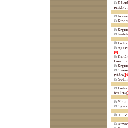
E.Kaul
parkā (v
Jaunieš
Kino v
Ķeguma
Nedēļa
Lielvār
Apmēra
[0]
Kultūr
koncerts 
Ķegumā
Ciemup
(video)
[0
Godina 
Lielvār
ieraksts)
Vīrieti
Ogrē ai
"Lins" 
Aizvad