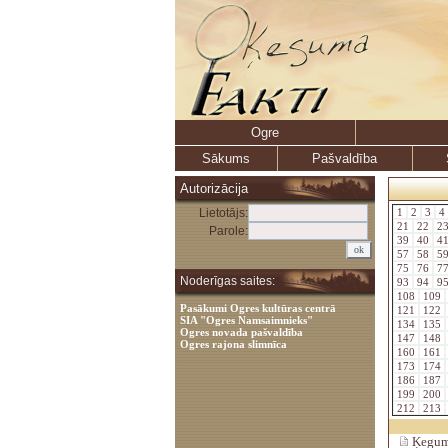
Ogre
Sākums
Pašvaldība
Autorizācija
Lietotājs:
1
2
3
4
21
22
2
Parole:
39
40
4
57
58
5
75
76
7
Noderīgas saites:
93
94
9
108
109
Pasākumi Ogres kultūras centrā
121
122
SIA "Ogres Namsaimnieks"
134
135
Ogres novada pašvaldība
147
148
Ogres rajona slimnīca
160
161
173
174
186
187
199
200
212
213
Ķeguma