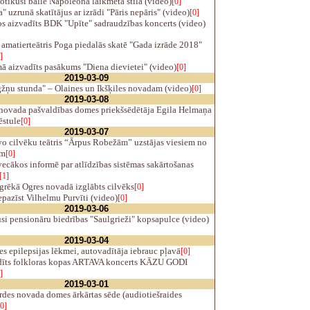
tikusi balle Napoleona laikmeta stilā (video)
[0]
 uzrunā skatītājus ar izrādi "Pāris nepāris" (video)
[0]
s aizvadīts BDK "Upīte" sadraudzības koncerts (video)
matierteātris Poga piedalās skatē "Gada izrāde 2018"
]
 aizvadīts pasākums "Diena dievietei" (video)
[0]
2019-03-09
žņu stunda" – Olaines un Ikšķiles novadam (video)
[0]
2019-03-08
novada pašvaldības domes priekšsēdētāja Egila Helmaņa
ēstule
[0]
2019-03-07
o cilvēku teātris “Ārpus Robežām” uzstājas viesiem no
īm
[0]
cākos informē par atlīdzības sistēmas sakārtošanas
[1]
rēkā Ogres novadā izglābts cilvēks
[0]
pazīst Vilhelmu Purvīti (video)
[0]
2019-03-06
i pensionāru biedrības "Saulgrieži" kopsapulce (video)
2019-03-04
s epilepsijas lēkmei, autovadītāja iebrauc pļavā
[0]
īts folkloras kopas ARTAVA koncerts KĀZU GODI
]
2019-03-01
des novada domes ārkārtas sēde (audiotiešraides
[0]