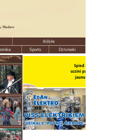
s, Madars
Ikšķile
omika
Sports
Dzīvnieki