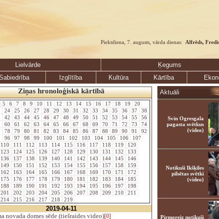
Piektdiena, 7. augusts, vārda dienas:
Alfrēds, Fredi
Lielvārde
Ķegums
Sabiedrība
Izglītība
Kultūra
Kārtība
Ekon
Ziņas hronoloģiskā kārtībā
Aktuāli
5
6
7
8
9
10
11
12
13
14
15
16
17
18
19
20
3
24
25
26
27
28
29
30
31
32
33
34
35
36
37
38
1
42
43
44
45
46
47
48
49
50
51
52
53
54
55
56
Svin Ogresgala
9
60
61
62
63
64
65
66
67
68
69
70
71
72
73
74
pagasta svētkus
(video)
7
78
79
80
81
82
83
84
85
86
87
88
89
90
91
92
5
96
97
98
99
100
101
102
103
104
105
106
107
110
111
112
113
114
115
116
117
118
119
120
123
124
125
126
127
128
129
130
131
132
133
136
137
138
139
140
141
142
143
144
145
146
149
150
151
152
153
154
155
156
157
158
159
Notikuši Ikšķiles
162
163
164
165
166
167
168
169
170
171
172
pilsētas svētki
175
176
177
178
179
180
181
182
183
184
185
(video)
188
189
190
191
192
193
194
195
196
197
198
201
202
203
204
205
206
207
208
209
210
211
214
215
216
217
218
219
2019-04-11
 novada domes sēde (tiešraides video)
[0]
Pirmoreiz notikuši