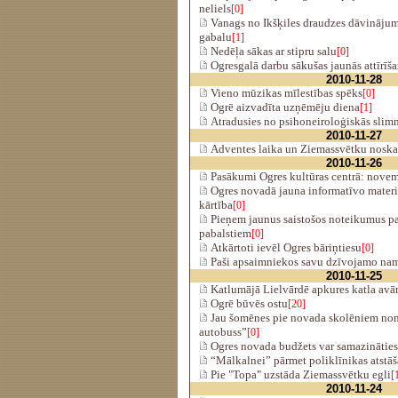
neliels
[0]
Vanags no Ikšķiles draudzes dāvināju
gabalu
[1]
Nedēļa sākas ar stipru salu
[0]
Ogresgalā darbu sākušas jaunās attīrīša
2010-11-28
Vieno mūzikas mīlestības spēks
[0]
Ogrē aizvadīta uzņēmēju diena
[1]
Atradusies no psihoneiroloģiskās slimn
2010-11-27
Adventes laika un Ziemassvētku noska
2010-11-26
Pasākumi Ogres kultūras centrā: novem
Ogres novadā jauna informatīvo materi
kārtība
[0]
Pieņem jaunus saistošos noteikumus pa
pabalstiem
[0]
Atkārtoti ievēl Ogres bāriņtiesu
[0]
Paši apsaimniekos savu dzīvojamo na
2010-11-25
Katlumājā Lielvārdē apkures katla avār
Ogrē būvēs ostu
[20]
Jau šomēnes pie novada skolēniem non
autobuss”
[0]
Ogres novada budžets var samazināties
“Mālkalnei” pārmet poliklīnikas atstā
Pie "Topa" uzstāda Ziemassvētku egli
[
2010-11-24