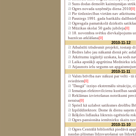
Suns dodas demolēt kaimiņmājas strūk
Ogres novada uzņēmēju diena 2010
[0]
Pie tirdzniecības vietām nav atkritumu
Pasniegs 1991. gada barikāžu dalībnie
Ogresgala pamatskolā dzirkstīs satikša
Mūzikas skolai 50 gadu jubileja
[0]
18. novembra svētku dievkalpojums un
baznīcas atklāšana
[0]
2010-11-12
Atbalstīti trīsdesmit projekti, tostarp 
Bedres labo jau nākamā dienā pēc asfal
Atkritumu izgāzēji uzskata, ka sods na
Laika apstākļi apgrūtina Mednieku iela
Atjaunots ielu segums un apgaismoju
2010-11-11
Valsts brīvība nav nākusi par velti - tā 
sviedriem
[0]
"Daugā" izziņo ekstremālu situāciju, ci
Izmaiņas elektrovilcienu kustības sara
Reklāmas izvietošanas noteikumi preciz
neraisa
[0]
Spriež kā uzlabot satiksmes drošību Br
Izpilddirektors: Dome ik dienu saņem 
Ikšķiles lidlauka liktenis ogrēniešu ro
Ogres pansionāta iemītnieku skaits tuv
2010-11-10
Ogres Centrālā bibliotēkā piedāvā apgū
naudas plūsmas līdzsvarošanai un līdzekļ