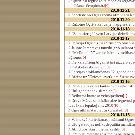
Ogrēnieši iegūst zelta medaļas Jelgavas
peldēšanas čempionātā
[0]
2010-11-21
Sportiste no Ogres izcīna otro vietu Ka
2010-11-20
Ražotne Ogrē atkal uzņem apgriezienu
2010-11-18
“Zelta sietiņā” svin Latvijas dzimšana
2010-11-17
Policija Ogrē aiztur četrus narkomānus
Jaunie Jumpravas mūziķi grib uzlabot 
“McDonald’s” ziedos bērnu veselības a
reģionos
[0]
Pie karavīriem Afganistānā aizceļo ap
pamatskolas skolēniem
[0]
Latvijas proklamēšanas 92. gadadiena
Aicina uz "Dziesmusvētkiem Ziemassv
2010-11-16
Pabeigta Ikšķiles tautas nama rekonstr
Huligāne nonāk slimnīcā
[0]
Reibumā brauc ar velosipēdiem
[1]
Druva Māras saldskābmaize ieguvusi p
”Labākais iepakojums 2010”
[0]
Ogrē atklās starptautisku izstādi
[0]
2010-11-15
Valsts svētku ieskaņas pasākumi Ogre
Ufo gatavojas nolikt deputāta mandātu
Atrod noslīkušu piemājas dīķī
[0]
Iereibusi māte nogrūž meitu pa trepēm 