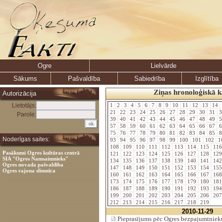
Ogre
Lielvārde
Sākums
Pašvaldība
Sabiedrība
Izglītība
Ziņas hronoloģiskā k
Autorizācija
Lietotājs:
1
2
3
4
5
6
7
8
9
10
11
12
13
14
21
22
23
24
25
26
27
28
29
30
31
3
Parole:
39
40
41
42
43
44
45
46
47
48
49
5
57
58
59
60
61
62
63
64
65
66
67
6
75
76
77
78
79
80
81
82
83
84
85
8
Noderīgas saites:
93
94
95
96
97
98
99
100
101
102
1
108
109
110
111
112
113
114
115
11
Pasākumi Ogres kultūras centrā
121
122
123
124
125
126
127
128
12
SIA "Ogres Namsaimnieks"
134
135
136
137
138
139
140
141
14
Ogres novada pašvaldība
147
148
149
150
151
152
153
154
15
Ogres rajona slimnīca
160
161
162
163
164
165
166
167
16
173
174
175
176
177
178
179
180
18
186
187
188
189
190
191
192
193
19
199
200
201
202
203
204
205
206
20
212
213
214
215
216
217
218
219
2010-11-29
Pieprasījums pēc Ogres bezpajumtniek