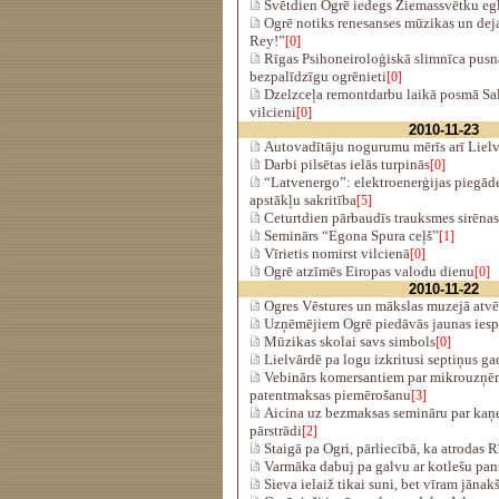
Svētdien Ogrē iedegs Ziemassvētku eg
Ogrē notiks renesanses mūzikas un deja
Rey!”
[0]
Rīgas Psihoneiroloģiskā slimnīca pusna
bezpalīdzīgu ogrēnieti
[0]
Dzelzceļa remontdarbu laikā posmā Sala
vilcieni
[0]
2010-11-23
Autovadītāju nogurumu mērīs arī Liel
Darbi pilsētas ielās turpinās
[0]
“Latvenergo”: elektroenerģijas piegād
apstākļu sakritība
[5]
Ceturtdien pārbaudīs trauksmes sirēnas
Seminārs “Egona Spura ceļš”
[1]
Vīrietis nomirst vilcienā
[0]
Ogrē atzīmēs Eiropas valodu dienu
[0]
2010-11-22
Ogres Vēstures un mākslas muzejā atvēr
Uzņēmējiem Ogrē piedāvās jaunas iesp
Mūzikas skolai savs simbols
[0]
Lielvārdē pa logu izkritusi septiņus ga
Vebinārs komersantiem par mikrouzņ
patentmaksas piemērošanu
[3]
Aicina uz bezmaksas semināru par kaņ
pārstrādi
[2]
Staigā pa Ogri, pārliecībā, ka atrodas 
Varmāka dabuj pa galvu ar kotlešu pa
Sieva ielaiž tikai suni, bet vīram jāna