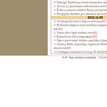
Pabeigti Kohēzijas fonda finansētie da
Aicina uz pazīstama mākslinieka-lielvā
Šodien plānots asfaltēt Raiņa prospekt
Par gājēju drošību pie mūzikas skolas
[
2010-11-09
Ar būvgružu kravu bēg no policijas
[0]
Reibumā mēģina iesist kārtības sargam 
jaku
[0]
Vakar dēls Ogrē nodūris tēvu
[0]
Karavīriem sūtīs sargeņģeļus
[0]
Ogres patversmē iekārto papildus telpa
Armīna Rūša stipendiju iegūst arī Mad
absolvents
[0]
Ciemupes audzētavā nozog 50 foreles
[
Kontak
© JP. Visas tiesības rezervētas.
|