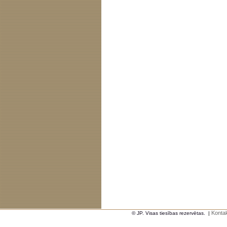
Kontak
© JP. Visas tiesības rezervētas.
|