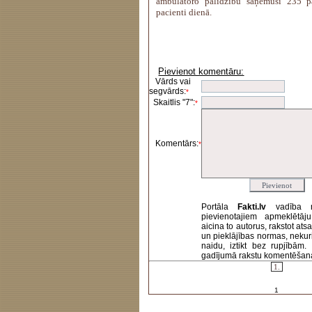
ambulatoro palīdzību saņēmuši 235 pa
pacienti dienā.
Pievienot komentāru:
Vārds vai
segvārds:
*
Skaitlis "7":
*
Komentārs:
*
Portāla
Fakti.lv
vadība 
pievienotajiem apmeklētāj
aicina to autorus, rakstot at
un pieklājības normas, nekur
naidu, iztikt bez rupjībām
gadījumā rakstu komentēšanas 
1.
1