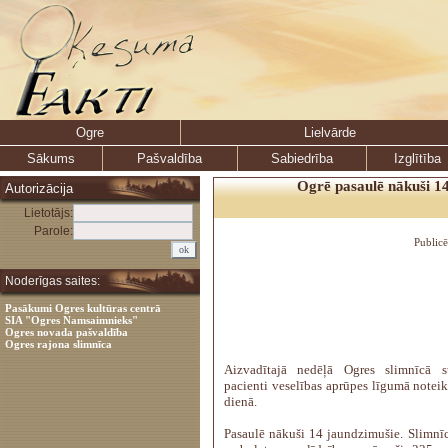
Ogre
Lielvārde
Sākums
Pašvaldība
Sabiedrība
Izglītība
Ogrē pasaulē nākuši 1
Autorizācija
Lietotājs:
Parole:
Public
Noderīgas saites:
Pasākumi Ogres kultūras centrā
SIA "Ogres Namsaimnieks"
Ogres novada pašvaldība
Ogres rajona slimnīca
Aizvadītajā nedēļā Ogres slimnīcā s
pacienti veselības aprūpes līgumā noteik
dienā.
Pasaulē nākuši 14 jaundzimušie. Slimnī