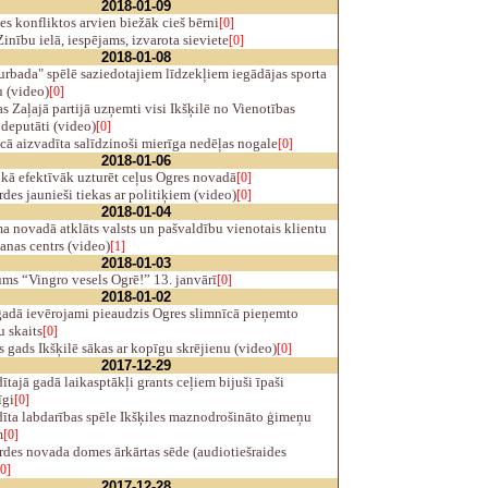
2018-01-09
 konfliktos arvien biežāk cieš bērni
[0]
inību ielā, iespējams, izvarota sieviete
[0]
2018-01-08
rbada" spēlē saziedotajiem līdzekļiem iegādājas sporta
u (video)
[0]
s Zaļajā partijā uzņemti visi Ikšķilē no Vienotības
 deputāti (video)
[0]
ā aizvadīta salīdzinoši mierīga nedēļas nogale
[0]
2018-01-06
kā efektīvāk uzturēt ceļus Ogres novadā
[0]
des jaunieši tiekas ar politiķiem (video)
[0]
2018-01-04
 novadā atklāts valsts un pašvaldību vienotais klientu
anas centrs (video)
[1]
2018-01-03
ms “Vingro vesels Ogrē!” 13. janvārī
[0]
2018-01-02
adā ievērojami pieaudzis Ogres slimnīcā pieņemto
 skaits
[0]
 gads Ikšķilē sākas ar kopīgu skrējienu (video)
[0]
2017-12-29
tajā gadā laikasptākļi grants ceļiem bijuši īpaši
īgi
[0]
īta labdarības spēle Ikšķiles maznodrošināto ģimeņu
m
[0]
des novada domes ārkārtas sēde (audiotiešraides
[0]
2017-12-28