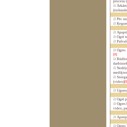
procesu 
Ārkārt
(tiešraid
Pēc sni
Ķeguma
Apspri
Ogrē tu
Pašval
Ogres 1
[0]
Rūdīts
darbinie
Nedēļas
mediķie
Sniega
(video)
[0
Ugunsgr
Ogrē p
Ogres k
video, pa
Apstip
Ogres V