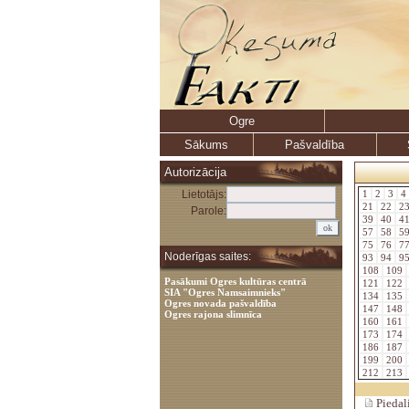
Ogre
Sākums
Pašvaldība
Autorizācija
Lietotājs:
1
2
3
4
21
22
2
Parole:
39
40
4
57
58
5
75
76
7
Noderīgas saites:
93
94
9
108
109
Pasākumi Ogres kultūras centrā
121
122
SIA "Ogres Namsaimnieks"
134
135
Ogres novada pašvaldība
147
148
Ogres rajona slimnīca
160
161
173
174
186
187
199
200
212
213
Piedali