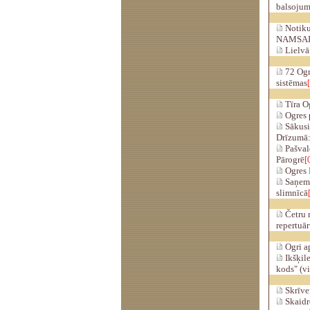
balsoju
Notiku
NAMSAIM
Lielvār
72 Ogr
sistēmas
Tīra Og
Ogres p
Sākusie
Drīzumā:
Pašvald
Pārogrē
[
Ogres 
Saņemot
slimnīcā
Četru 
repertuār
Ogri a
Ikšķile
kods" (v
Skrīver
Skaidr