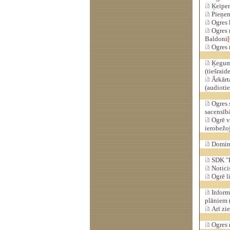
Ķeipen
Pieņem
Ogres k
Ogres 
Baldoni
[
Ogres 
Ķeguma
(tiešraid
Ārkārta
(audiotie
Ogres s
sacensīb
Ogrē v
ierobežo
Dominē
SDK "Ķ
Noticis
Ogrē li
Inform
plāniem 
Arī zie
Ogres 