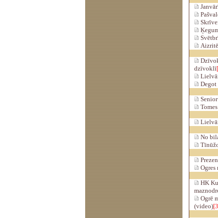
Janvārī
Pašvald
Skrīver
Ķeguma
Svētbr
Aizritē
Dzīvokļ
dzīvoklī
Lielvār
Degot 
Senior
Tomes 
Lielvā
No bila
Tīnūžos
Prezent
Ogres 
HK Kurb
maznodr
Ogrē m
(video)
[3