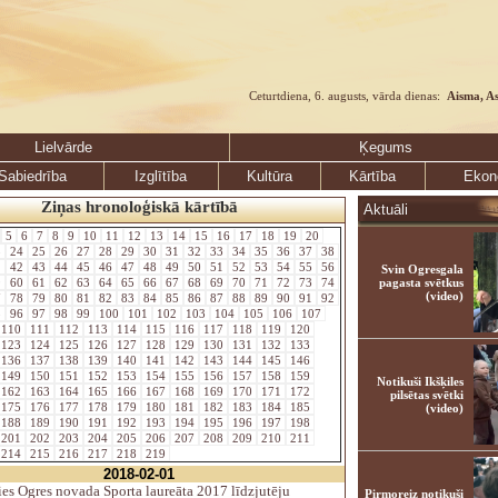
Ceturtdiena, 6. augusts, vārda dienas:
Aisma, A
Lielvārde
Ķegums
Sabiedrība
Izglītība
Kultūra
Kārtība
Ekon
Ziņas hronoloģiskā kārtībā
Aktuāli
5
6
7
8
9
10
11
12
13
14
15
16
17
18
19
20
3
24
25
26
27
28
29
30
31
32
33
34
35
36
37
38
1
42
43
44
45
46
47
48
49
50
51
52
53
54
55
56
Svin Ogresgala
9
60
61
62
63
64
65
66
67
68
69
70
71
72
73
74
pagasta svētkus
(video)
7
78
79
80
81
82
83
84
85
86
87
88
89
90
91
92
5
96
97
98
99
100
101
102
103
104
105
106
107
110
111
112
113
114
115
116
117
118
119
120
123
124
125
126
127
128
129
130
131
132
133
136
137
138
139
140
141
142
143
144
145
146
149
150
151
152
153
154
155
156
157
158
159
Notikuši Ikšķiles
162
163
164
165
166
167
168
169
170
171
172
pilsētas svētki
175
176
177
178
179
180
181
182
183
184
185
(video)
188
189
190
191
192
193
194
195
196
197
198
201
202
203
204
205
206
207
208
209
210
211
214
215
216
217
218
219
2018-02-01
es Ogres novada Sporta laureāta 2017 līdzjutēju
Pirmoreiz notikuši