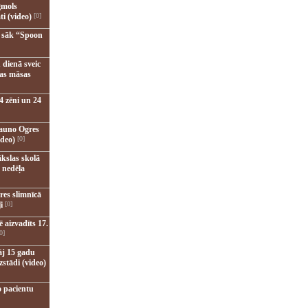
gmols
ti (video)
[0]
u sāk “Spoon
 dienā sveic
nas māsas
4 zēni un 24
jauno Ogres
ideo)
[0]
kslas skolā
 nedēļa
res slimnīcā
i
[0]
 aizvadīts 17.
0]
āj 15 gadu
zstādi (video)
o pacientu