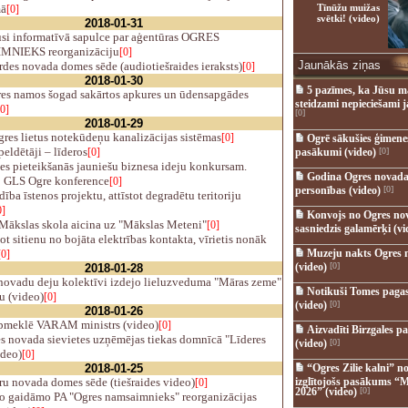
mā
Tīnūžu muižas
[0]
svētki! (video)
2018-01-31
si informatīvā sapulce par aģentūras OGRES
NIEKS reorganizāciju
[0]
Jaunākās ziņas
des novada domes sēde (audiotiešraides ieraksts)
[0]
2018-01-30
5 pazīmes, ka Jūsu m
es namos šogad sakārtos apkures un ūdensapgādes
steidzami nepieciešami 
[0]
[0]
2018-01-29
res lietus notekūdeņu kanalizācijas sistēmas
[0]
Ogrē sākušies ģimenes 
eldētāji – līderos
[0]
pasākumi (video)
[0]
s pieteikšanās jauniešu biznesa ideju konkursam.
Godina Ogres novada
 GLS Ogre konference
[0]
personības (video)
[0]
ība īstenos projektu, attīstot degradētu teritoriju
0]
Konvojs no Ogres no
Mākslas skola aicina uz "Mākslas Meteni"
[0]
sasniedzis galamērķi (vi
 sitienu no bojāta elektrības kontakta, vīrietis nonāk
Muzeju nakts Ogres 
[0]
(video)
[0]
2018-01-28
novadu deju kolektīvi izdejo lieluzveduma "Māras zeme"
Notikuši Tomes pagas
u (video)
[0]
(video)
[0]
2018-01-26
pmeklē VARAM ministrs (video)
[0]
Aizvadīti Birzgales pa
s novada sievietes uzņēmējas tiekas domnīcā "Līderes
(video)
[0]
ideo)
[0]
2018-01-25
“Ogres Zilie kalni” no
u novada domes sēde (tiešraides video)
izglītojošs pasākums “M
[0]
2026” (video)
[0]
o gaidāmo PA "Ogres namsaimnieks" reorganizācijas