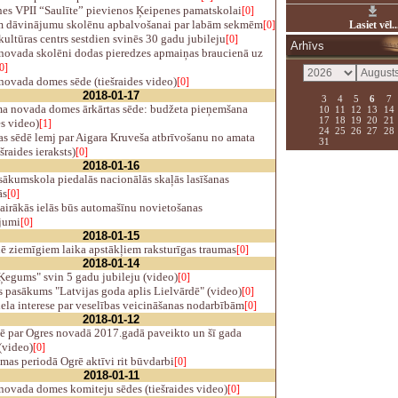
es VPII “Saulīte” pievienos Ķeipenes pamatskolai
[0]
 dāvinājumu skolēnu apbalvošanai par labām sekmēm
[0]
Lasiet vēl..
ultūras centrs sestdien svinēs 30 gadu jubileju
[0]
Arhīvs
novada skolēni dodas pieredzes apmaiņas braucienā uz
0]
novada domes sēde (tiešraides video)
[0]
2018-01-17
3
4
5
6
7
 novada domes ārkārtas sēde: budžeta pieņemšana
10
11
12
13
14
17
18
19
20
21
es video)
[1]
24
25
26
27
28
s sēdē lemj par Aigara Kruveša atbrīvošanu no amata
31
šraides ieraksts)
[0]
2018-01-16
ākumskola piedalās nacionālās skaļās lasīšanas
ās
[0]
airākās ielās būs automašīnu novietošanas
jumi
[0]
2018-01-15
 ziemīgiem laika apstākļiem raksturīgas traumas
[0]
2018-01-14
egums" svin 5 gadu jubileju (video)
[0]
 pasākums "Latvijas goda aplis Lielvārdē" (video)
[0]
ela interese par veselības veicināšanas nodarbībām
[0]
2018-01-12
ē par Ogres novadā 2017.gadā paveikto un šī gada
(video)
[0]
mas periodā Ogrē aktīvi rit būvdarbi
[0]
2018-01-11
novada domes komiteju sēdes (tiešraides video)
[0]