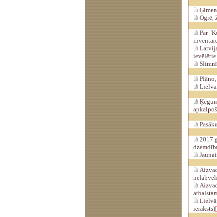
Ģimenes
Ogrē, Z
Par "Ku
inventār
Latvija
ievēlētie
Slimnīc
Plāno, 
Lielvār
Ķeguma
apkalpoš
Pasāku
2017.g
dzemdību
Jaunais
Aizvadī
nelabvēl
Aizvad
atbalsta
Lielvār
ieraksts)