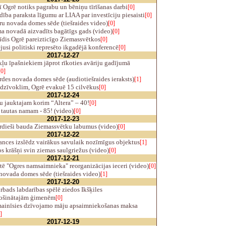
 Ogrē notiks pagrabu un bēniņu tīrīšanas darbi
[0]
ība paraksta līgumu ar LIAA par investīciju piesaisti
[0]
u novada domes sēde (tiešraides video)
[0]
 novadā aizvadīts bagātīgs gads (video)
[0]
īdis Ogrē pareizticīgo Ziemassvētkos
[0]
jusi politiski represēto ikgadējā konferencē
[0]
2017-12-27
u īpašniekiem jāprot rīkoties avāriju gadījumā
[0]
des novada domes sēde (audiotiešraides ieraksts)
[1]
dzīvoklim, Ogrē evakuē 15 cilvēkus
[0]
2017-12-24
u jauktajam korim “Altera” – 40!
[0]
tautas namam - 85! (video)
[0]
2017-12-23
rdieši bauda Ziemassvētku labumus (video)
[0]
2017-12-22
nces izslēdz vairākus savulaik nozīmīgus objektus
[1]
 krāšņi svin ziemas saulgriežus (video)
[0]
2017-12-21
ē "Ogres namsaimnieka" reorganizācijas ieceri (video)
[0]
novada domes sēde (tiešraides video)
[1]
2017-12-20
ads labdarības spēlē ziedos Ikšķiles
ošinātajām ģimenēm
[0]
ainīsies dzīvojamo māju apsaimniekošanas maksa
]
2017-12-19