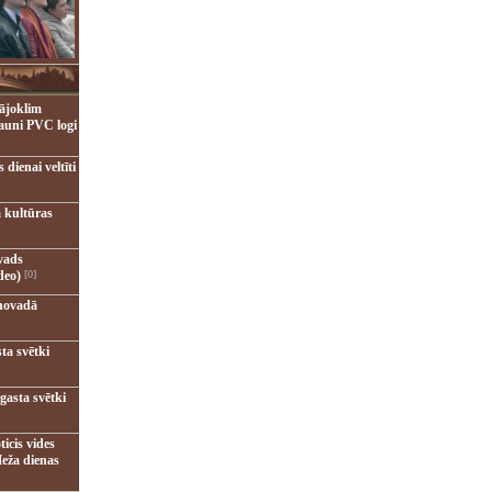
ājoklim
jauni PVC logi
dienai veltīti
 kultūras
vads
deo)
[0]
novadā
ta svētki
gasta svētki
ticis vides
eža dienas