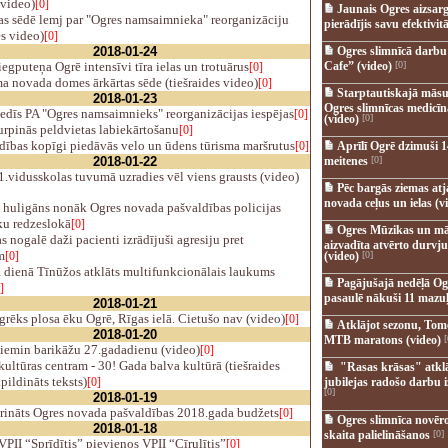
(video)
[0]
Jaunais Ogres aizsar
as sēdē lemj par "Ogres namsaimnieka" reorganizāciju
pierādījis savu efektivitā
es video)
[0]
2018-01-24
Ogres slimnīcā darb
egputeņa Ogrē intensīvi tīra ielas un trotuārus
Cafe” (video)
[0]
[0]
 novada domes ārkārtas sēde (tiešraides video)
[0]
Starptautiskajā māsu
2018-01-23
Ogres slimnīcas medicī
edīs PA "Ogres namsaimnieks" reorganizācijas iespējas
[0]
(video)
[0]
rpinās peldvietas labiekārtošanu
[0]
dības kopīgi piedāvās velo un ūdens tūrisma maršrutus
[0]
Aprīlī Ogrē dzimuši 1
2018-01-22
meitenes
[0]
.vidusskolas tuvumā uzradies vēl viens grausts (video)
Pēc bargās ziemas at
novada ceļus un ielas (v
 huligāns nonāk Ogres novada pašvaldības policijas
ku redzeslokā
[0]
Ogres Mūzikas un mā
 nogalē daži pacienti izrādījuši agresiju pret
aizvadīta atvērto durvju
m
[0]
(video)
[0]
 dienā Tīnūžos atklāts multifunkcionālais laukums
Pagājušajā nedēļā Og
]
pasaulē nākuši 11 mazuļ
2018-01-21
ēks plosa ēku Ogrē, Rīgas ielā. Cietušo nav (video)
[0]
Atklājot sezonu, Tomē
2018-01-20
MTB maratons (video)
[
iemin barikāžu 27.gadadienu (video)
[0]
ultūras centram - 30! Gada balva kultūrā (tiešraides
"Rasas krāsas" atkl
pildināts teksts)
[0]
jubilejas radošo darbu i
[0]
2018-01-19
rināts Ogres novada pašvaldības 2018.gada budžets
[0]
Ogres slimnīca novēr
2018-01-18
skaita palielināšanos
[0]
PII “Sprīdītis” pievienos VPII “Cīrulītis”
[0]