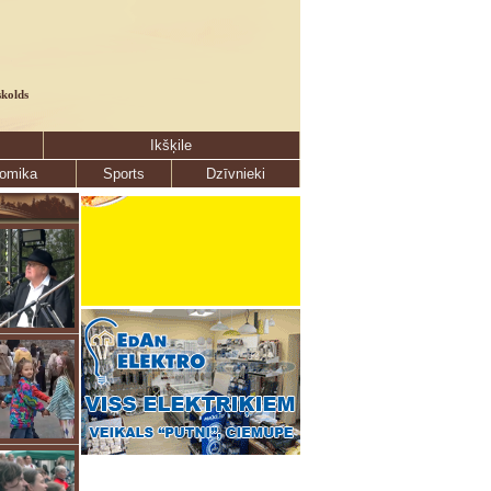
skolds
Ikšķile
omika
Sports
Dzīvnieki