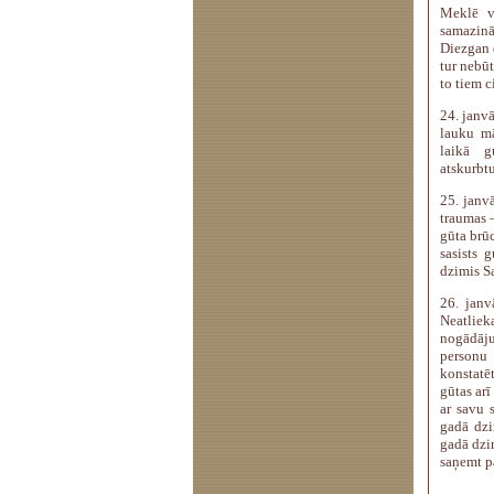
Meklē v
samazinā
Diezgan 
tur nebūt
to tiem c
24. janvā
lauku mā
laikā g
atskurbt
25. janvā
traumas –
gūta brūc
sasists 
dzimis Sa
26. janv
Neatlie
nogādāju
personu 
konstatē
gūtas arī
ar savu 
gadā dzi
gadā dzim
saņemt pa