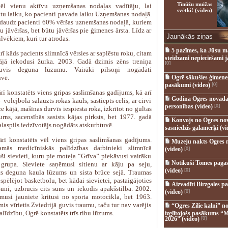
Tīnūžu muižas
ēl vienu aktīvu uzņemšanas nodaļas vadītāju, lai
svētki! (video)
tu laiku, ko pacienti pavada laiku Uzņemšanas nodaļā.
daudz pacienti 60% vēršas uznemšanas nodaļā, kuriem
u jāvēršas, bet būtu jāvēršas pie ģimenes ārsta. Līdz ar
Jaunākās ziņas
ilvēkiem, kuri tur atrodas.
5 pazīmes, ka Jūsu m
rī kāds pacients slimnīcā vērsies ar saplēstu roku, citam
steidzami nepieciešami 
jā iekodusi žurka. 2003. Gadā dzimis zēns treniņa
[0]
uvis deguna lūzumu. Vairāki pilsoņi nogādāti
uvē.
Ogrē sākušies ģimenes 
pasākumi (video)
[0]
rī konstatēts viens gripas saslimšanas gadījums, kā arī
Godina Ogres novada
 volejbolā salauzts rokas kauls, sastiepts celis, ar cirvi
personības (video)
[0]
e kājā, mašīnas durvīs iespiesta roka, izkrītot no gultas
gurns, sacensībās sasists kājas pirksts, bet 1977. gadā
Konvojs no Ogres no
laspils iedzīvotājs nogādāts atskurbtuvē.
sasniedzis galamērķi (vi
ārī konstatēts vēl viens gripas saslimšanas gadījums.
Muzeju nakts Ogres 
kamās medicīniskās palīdzības darbinieki slimnīcā
(video)
[0]
ši sievieti, kuru pie moteļa “Grīva” piekāvusi vairāku
Notikuši Tomes pagas
grupa. Sieviete saņēmusi sitienu ar kāju pa seju,
(video)
[0]
ts deguna kaula lūzums un sista brūce sejā. Traumas
 spēlējot basketbolu, bet kādai sievietei, pastaigājoties
Aizvadīti Birzgales pa
suni, uzbrucis cits suns un iekodis apakšstilbā. 2002.
(video)
[0]
musi jauniete kritusi no sporta motocikla, bet 1963.
is vīrietis Zviedrijā guvis traumu, taču tur nav varējis
“Ogres Zilie kalni” no
līdzību, Ogrē konstatēts trīs ribu lūzums.
izglītojošs pasākums “M
2026” (video)
[0]