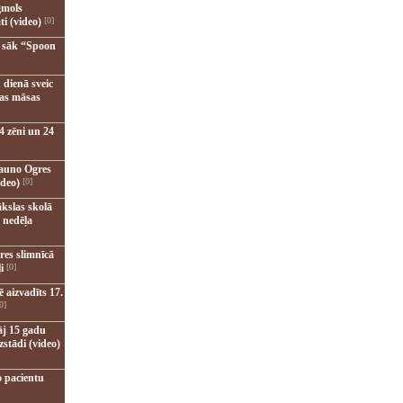
gmols
ti (video)
[0]
u sāk “Spoon
 dienā sveic
nas māsas
4 zēni un 24
jauno Ogres
ideo)
[0]
kslas skolā
 nedēļa
res slimnīcā
i
[0]
 aizvadīts 17.
0]
āj 15 gadu
zstādi (video)
o pacientu