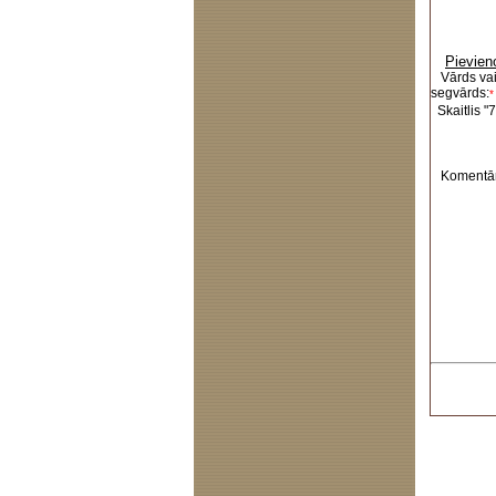
Pievien
Vārds va
segvārds:
*
Skaitlis "7
Komentār