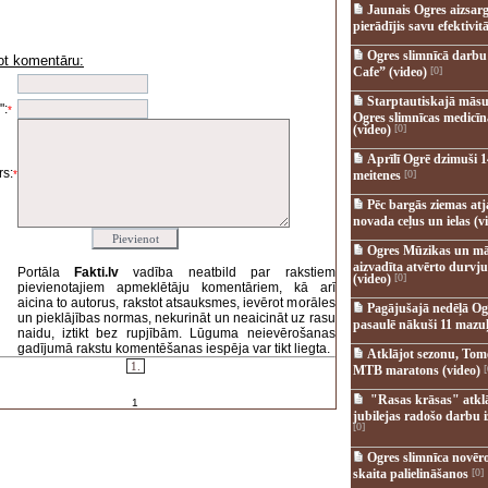
Jaunais Ogres aizsar
pierādījis savu efektivitā
Ogres slimnīcā darb
ot komentāru:
Cafe” (video)
[0]
i
Starptautiskajā māsu
":
*
Ogres slimnīcas medicī
(video)
[0]
Aprīlī Ogrē dzimuši 1
s:
*
meitenes
[0]
Pēc bargās ziemas at
novada ceļus un ielas (v
Ogres Mūzikas un mā
aizvadīta atvērto durvju
Portāla
Fakti.lv
vadība neatbild par rakstiem
(video)
[0]
pievienotajiem apmeklētāju komentāriem, kā arī
aicina to autorus, rakstot atsauksmes, ievērot morāles
Pagājušajā nedēļā Og
un pieklājības normas, nekurināt un neaicināt uz rasu
pasaulē nākuši 11 mazuļ
naidu, iztikt bez rupjībām. Lūguma neievērošanas
gadījumā rakstu komentēšanas iespēja var tikt liegta.
Atklājot sezonu, Tomē
1.
MTB maratons (video)
[
"Rasas krāsas" atkl
1
jubilejas radošo darbu i
[0]
Ogres slimnīca novēr
skaita palielināšanos
[0]