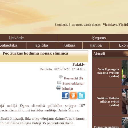
Sestdiena, 8. augusts, vārda dienas:
Vladislavs, Vladis
Lielvārde
Ķegums
Sabiedrība
Izglītība
Kultūra
Kārtība
Ekon
Pēc žurkas koduma nonāk slimnīcā
Aktuāli
Fakti.lv
Publicēts: 2025-01-27 12:54:00 /
Svin Ogresgala
pagasta svētkus
(video)
Komentāri (0)
Ziņot redakcijai
Izdrukāt
Notikuši Ikšķiles
pilsētas svētki
(video)
tajā nedēļā Ogres slimnīcā palīdzība sniegta 107
acientiem, informē iestādes vadītājs Dainis Širovs.
ākuši 6 mazuļi, līdz ar ko vērojams dzimstības kritums.
ri palīdzība sniegta vidēji 35 pacientiem dienā.
Pirmoreiz notikuši