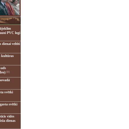
ājoklim
jauni PVC logi
dienai veltīti
 kultūras
vads
deo)
[0]
novadā
ta svētki
gasta svētki
ticis vides
eža dienas