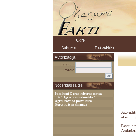
Ogre
Sākums
Pašvaldība
Autorizācija
Lietotājs:
Parole:
Noderīgas saites:
Pasākumi Ogres kultūras centrā
SIA "Ogres Namsaimnieks"
Ogres novada pašvaldība
Ogres rajona slimnīca
Aizvadī
akūtiem p
Pasaulē n
Ambulato