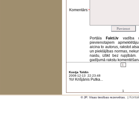
Komentārs:
*
Portāla
Fakti.lv
vadība 
pievienotajiem apmeklētāj
aicina to autorus, rakstot at
un pieklājības normas, nekur
naidu, iztikt bez rupjībām
gadījumā rakstu komentēšanas 
1.
Kostja Toldin
2008-12-13 22:23:48
Yo! Krišjānis Putka...
1
Kontak
© JP. Visas tiesības rezervētas.
|