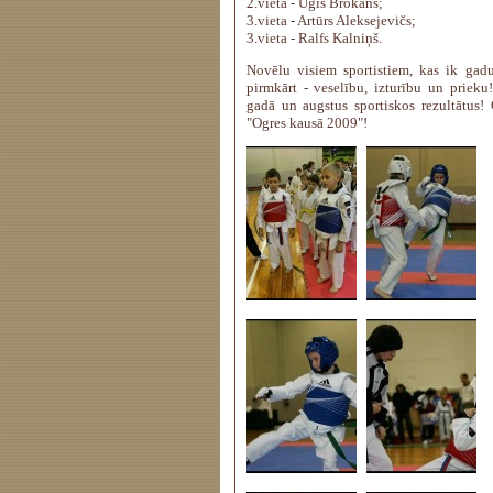
2.vieta - Uģis Brokāns;
3.vieta - Artūrs Aleksejevičs;
3.vieta - Ralfs Kalniņš.
Novēlu visiem sportistiem, kas ik gadu
pirmkārt - veselību, izturību un priek
gadā un augstus sportiskos rezultātus!
"Ogres kausā 2009"!