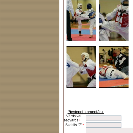
Pievienot komentāru:
Vārds vai
segvārds:
*
Skaitlis "7":
*