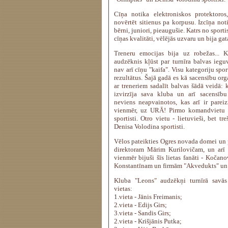
Cīņa notika elektroniskos protektoros,
novērtēt sitienus pa korpusu. Izcīņa not
bērni, juniori, pieaugušie. Katrs no spor
cīņas kvalitāti, vēlējās uzvaru un bija ga
Treneru emocijas bija uz robežas... Ka
audzēknis kļūst par turnīra balvas iegu
nav arī cīņu "kaifa". Visu kategoriju spo
rezultātus. Šajā gadā es kā sacensību or
ar treneriem sadalīt balvas šādā veidā: 
izvirzīja sava kluba un arī sacensību 
neviens neapvainotos, kas arī ir pareizi
vienmēr, uz URĀ! Pirmo komandvietu i
sportisti. Otro vietu - lietuvieši, bet t
Denisa Volodina sportisti.
Vēlos pateikties Ogres novada domei un p
direktoram Mārim Kurilovičam, un arī 
vienmēr bijuši šīs lietas fanāti - Kočan
Konstantīnam un firmām "Akvedukts" un 
Kluba "Leons" audzēkņi turnīrā savās
vietas:
1.vieta - Jānis Freimanis;
2.vieta - Edijs Girs;
3.vieta - Sandis Girs;
2.vieta - Krišjānis Putka;