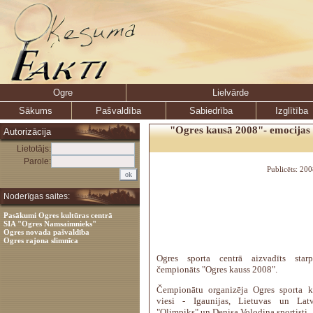
Ogre
Lielvārde
Sākums
Pašvaldība
Sabiedrība
Izglītība
"Ogres kausā 2008"- emocijas 
Autorizācija
Lietotājs:
Parole:
Publicēts: 20
Noderīgas saites:
Pasākumi Ogres kultūras centrā
SIA "Ogres Namsaimnieks"
Ogres novada pašvaldība
Ogres rajona slimnīca
Ogres sporta centrā aizvadīts starp
čempionāts "Ogres kauss 2008".
Čempionātu organizēja Ogres sporta k
viesi - Igaunijas, Lietuvas un Latvi
"Olimpiks" un Denisa Volodina sportisti.