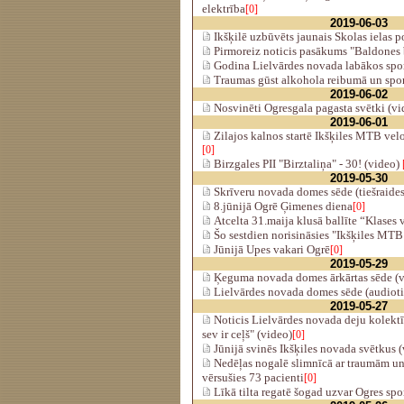
elektrība
[0]
2019-06-03
Ikšķilē uzbūvēts jaunais Skolas ielas 
Pirmoreiz noticis pasākums "Baldones b
Godina Lielvārdes novada labākos spor
Traumas gūst alkohola reibumā un spor
2019-06-02
Nosvinēti Ogresgala pagasta svētki (vi
2019-06-01
Zilajos kalnos startē Ikšķiles MTB vel
[0]
Birzgales PII "Birztaliņa" - 30! (video)
2019-05-30
Skrīveru novada domes sēde (tiešraides
8.jūnijā Ogrē Ģimenes diena
[0]
Atcelta 31.maija klusā ballīte “Klases
Šo sestdien norisināsies "Ikšķiles MT
Jūnijā Upes vakari Ogrē
[0]
2019-05-29
Ķeguma novada domes ārkārtas sēde (v
Lielvārdes novada domes sēde (audiotie
2019-05-27
Noticis Lielvārdes novada deju kolektī
sev ir ceļš" (video)
[0]
Jūnijā svinēs Ikšķiles novada svētkus 
Nedēļas nogalē slimnīcā ar traumām u
vērsušies 73 pacienti
[0]
Līkā tilta regatē šogad uzvar Ogres spor