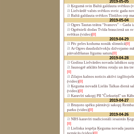
2019-05-05
Ķegumā svin Baltā galdauta svētkus (v
Lielvārdē valsts svētkos sveic gada no
Baltā galdauta svētkos Tīnūžos cep mai
2019-05-04
Ogres Tautas teātra “Ivanovs” – Gada i
Ogrēnieši dodas Tvīda braucienā un sv
svētkus (video)
[0]
2019-04-29
Pēc peles koduma nonāk slimnīcā
[0]
Ar Ogres daudzdzīvokļu dzīvojamo māj
pārvaldīšanas līgumu saturu
[0]
2019-04-28
Godina Lielvārdes novada labākos uzņ
Jaunogrē atklāts bērnu rotaļu un āra tr
[0]
Zilajos kalnos noticis aktīvi izglītojo
(video)
[0]
Ķeguma novadā Lielās Talkas dienā sak
(video)
[0]
Karavīri sakopj PII "Čiekuriņš" un Kāb
2019-04-27
Bruņoto spēku pārstāvji sakopj Remba
parku (video)
[0]
2019-04-26
NBS karavīri tradicionāli iesaistās Ķe
[0]
Lieliska iespēja Ķeguma novada jaunie
nemācās (video)
[0]