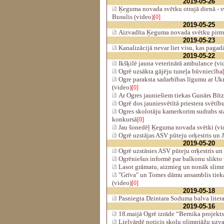
2019-05-26
Ķeguma novada svētku otrajā dienā - sv
Busulis (video)
[0]
2019-05-25
Aizvadīta Ķeguma novada svētku pirmā
2019-05-23
Kanalizācijā nevar liet visu, kas pagad
2019-05-22
Ikšķilē jauna veterinārā ambulance (vi
Ogrē uzsākta gājēju tuneļa būvniecība
Ogre paraksta sadarbības līgumu ar Uk
(video)
[0]
Ar Ogres jauniešiem tiekas Gunārs Bītz
Ogrē dos jauniesvētītā priestera svētīb
Ogres skolotāju kamerkorim sudrabs st
konkursā
[0]
Jau šonedēļ Ķeguma novada svētki (vi
Ogrē uzstājas ASV pūteju orķestris un 
2019-05-20
Ogrē uzstāsies ASV pūteju orķestris u
Ogrēniešus informē par balkonu slikto 
Lasot grāmatu, aizmieg un nonāk slim
"Grīva" un Tomes dāmu ansamblis tieka
(video)
[0]
2019-05-18
Pasniegta Dzintara Soduma balva litera
2019-05-16
18.maijā Ogrē izrāde “Bernika projekt
Lielvārdē noticis skolu olimpiāžu uzv