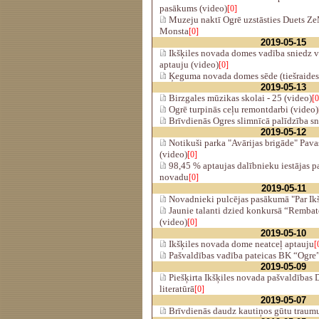
pasākums (video)
[0]
Muzeju naktī Ogrē uzstāsties Duets Z
Monsta
[0]
2019-05-15
Ikšķiles novada domes vadība sniedz v
aptauju (video)
[0]
Ķeguma novada domes sēde (tiešraides
2019-05-13
Birzgales mūzikas skolai - 25 (video)
[0
Ogrē turpinās ceļu remontdarbi (video)
Brīvdienās Ogres slimnīcā palīdzība s
2019-05-12
Notikuši parka "Avārijas brigāde" Pava
(video)
[0]
98,45 % aptaujas dalībnieku iestājas pa
novadu
[0]
2019-05-11
Novadnieki pulcējas pasākumā "Par Ikš
Jaunie talanti dzied konkursā “Rembat
(video)
[0]
2019-05-10
Ikšķiles novada dome neatceļ aptauju
[
Pašvaldības vadība pateicas BK “Ogre
2019-05-09
Piešķirta Ikšķiles novada pašvaldības
literatūrā
[0]
2019-05-07
Brīvdienās daudz kautiņos gūtu traum