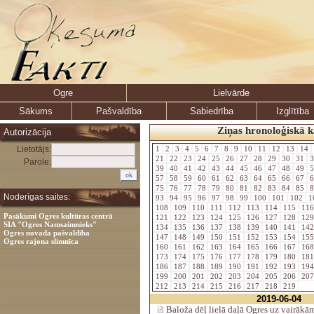
Ogre
Lielvārde
Sākums
Pašvaldība
Sabiedrība
Izglītība
Ziņas hronoloģiskā k
Autorizācija
Lietotājs:
1
2
3
4
5
6
7
8
9
10
11
12
13
14
21
22
23
24
25
26
27
28
29
30
31
3
Parole:
39
40
41
42
43
44
45
46
47
48
49
5
57
58
59
60
61
62
63
64
65
66
67
6
75
76
77
78
79
80
81
82
83
84
85
8
Noderīgas saites:
93
94
95
96
97
98
99
100
101
102
1
108
109
110
111
112
113
114
115
11
Pasākumi Ogres kultūras centrā
121
122
123
124
125
126
127
128
12
SIA "Ogres Namsaimnieks"
134
135
136
137
138
139
140
141
14
Ogres novada pašvaldība
147
148
149
150
151
152
153
154
15
Ogres rajona slimnīca
160
161
162
163
164
165
166
167
16
173
174
175
176
177
178
179
180
18
186
187
188
189
190
191
192
193
19
199
200
201
202
203
204
205
206
20
212
213
214
215
216
217
218
219
2019-06-04
Baloža dēļ lielā daļā Ogres uz vairāk