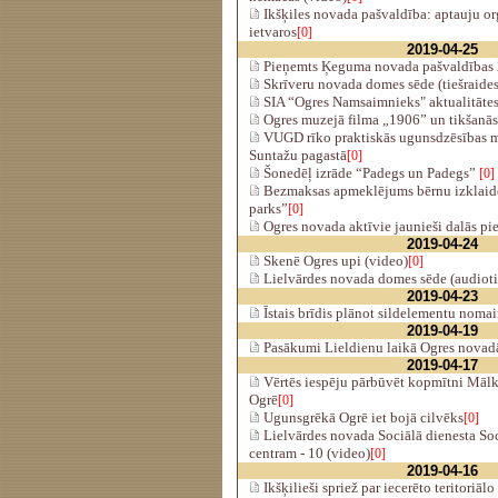
Ikšķiles novada pašvaldība: aptauju o
ietvaros
[0]
2019-04-25
Pieņemts Ķeguma novada pašvaldības 
Skrīveru novada domes sēde (tiešraides
SIA “Ogres Namsaimnieks" aktualitāte
Ogres muzejā filma „1906” un tikšanās 
VUGD rīko praktiskās ugunsdzēsības 
Suntažu pagastā
[0]
Šonedēļ izrāde “Padegs un Padegs”
[0]
Bezmaksas apmeklējums bērnu izklaid
parks”
[0]
Ogres novada aktīvie jaunieši dalās pi
2019-04-24
Skenē Ogres upi (video)
[0]
Lielvārdes novada domes sēde (audiotie
2019-04-23
Īstais brīdis plānot sildelementu noma
2019-04-19
Pasākumi Lieldienu laikā Ogres novad
2019-04-17
Vērtēs iespēju pārbūvēt kopmītni Mālk
Ogrē
[0]
Ugunsgrēkā Ogrē iet bojā cilvēks
[0]
Lielvārdes novada Sociālā dienesta Soc
centram - 10 (video)
[0]
2019-04-16
Ikšķilieši spriež par iecerēto teritoriāl