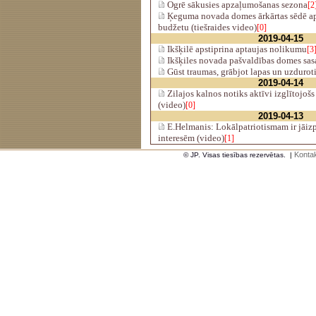
Ogrē sākusies apzaļumošanas sezona
[2
Ķeguma novada domes ārkārtas sēdē ap
budžetu (tiešraides video)
[0]
2019-04-15
Ikšķilē apstiprina aptaujas nolikumu
[3
Ikšķiles novada pašvaldības domes sasa
Gūst traumas, grābjot lapas un uzdurot
2019-04-14
Zilajos kalnos notiks aktīvi izglītojoš
(video)
[0]
2019-04-13
E.Helmanis: Lokālpatriotismam ir jāizpa
interesēm (video)
[1]
Kontak
© JP. Visas tiesības rezervētas.
|