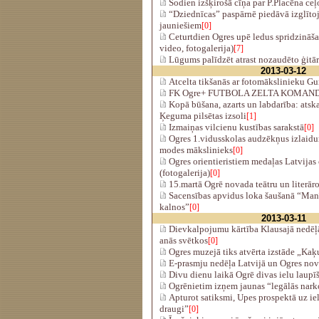
Šodien izšķirošā cīņa par P.Placēna ce
“Dziednīcas” paspārnē piedāvā izglīto
jauniešiem
[0]
Ceturtdien Ogres upē ledus spridzināšan
video, fotogalerija)
[7]
Lūgums palīdzēt atrast nozaudēto ģitā
2013-03-12
Atcelta tikšanās ar fotomākslinieku G
FK Ogre+ FUTBOLA ZELTA KOMAN
Kopā būšana, azarts un labdarība: atska
Ķeguma pilsētas izsoli
[1]
Izmaiņas vilcienu kustības sarakstā
[0]
Ogres 1.vidusskolas audzēkņus izlaid
modes mākslinieks
[0]
Ogres orientieristiem medaļas Latvija
(fotogalerija)
[0]
15.martā Ogrē novada teātru un literā
Sacensības apvidus loka šaušanā “Man
kalnos”
[0]
2013-03-11
Dievkalpoj​umu kārtība Klausajā nedēļā
anās svētkos
[0]
Ogres muzejā tiks atvērta izstāde „Kaķ
E-prasmju nedēļa Latvijā un Ogres no
Divu dienu laikā Ogrē divas ielu laupī
Ogrēnietim izņem jaunas “legālās nark
Apturot satiksmi, Upes prospektā uz ie
draugi”
[0]