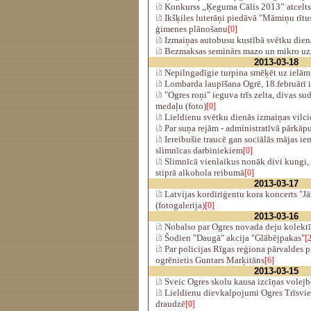
Konkurss „Ķeguma Cālis 2013” atcelts
Ikšķiles luterāņi piedāvā "Māmiņu rītu
ģimenes plānošanu
[0]
Izmaiņas autobusu kustībā svētku dien
Bezmaksas seminārs mazo un mikro u
2013-03-18
Nepilngadīgie turpina smēķēt uz ielām
Lombarda laupīšana Ogrē, 18.februārī i
"Ogres roņi" ieguva trīs zelta, divas s
medaļu (foto)
[0]
Lieldienu svētku dienās izmaiņas vilci
Par suņa rejām - administratīvā pārkāp
Iereibušie traucē gan sociālās mājas ie
slimnīcas darbiniekiem
[0]
Slimnīcā vienlaikus nonāk divi kungi, a
stiprā alkohola reibumā
[0]
2013-03-17
Latvijas kordiriģentu kora koncerts "
(fotogalerija)
[0]
2013-03-16
Nobalso par Ogres novada deju kolektī
Šodien "Daugā" akcija "Glābējpakas"
[
Par policijas Rīgas reģiona pārvaldes p
ogrēnietis Guntars Marķitāns
[6]
2013-03-15
Sveic Ogres skolu kausa izcīņas volejb
Lieldienu dievkalpojumi Ogres Trīsvie
draudzē
[0]