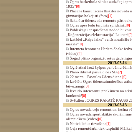
Ogres basketbola skolas audzēkņi ap
1935”
[0]
Placēna kausu izcīna Ikšķiles novada u
ģimnāzijas hokejisti (foto)
[1]
Sakarā ar ūdensvada remontu pārtrauks
Ogres upes ledu turpinās spridzināt
[0]
Publiskajai apspriešanai nodod būvniec
„Koģenerācijas elektrostacija” Lauberē
[0
Izstādei „Kaķu laiks” veltīs muzikālu l
mākslā"
[0]
Interneta fenomens Harlem Shake iedve
(video)
[4]
Šogad plāno organizēt sešus gadatirgu
2013-03-14
Ogrē atkal lauž šķēpus par bērnu ēdin
Plāno dibināt pašvaldības SIA
[2]
22.marts – Pasaules Ūdens diena
[0]
Izvēlēts Ogres ūdenssaimniecības attīstī
būvuzraugs
[0]
Izveido interesantu priekšmetu no atkr
konkursā!
[0]
Svētdien „OGRES KARATĒ KAUSS 2
2013-03-13
Ogres novada ceļu remontiem izcīna vē
Ogres novada sportiskākie skolēni sm
olimpiešiem (video)
[0]
Notiek ledus rievošana
[1]
Ceļa remontdarbi tiek turpināti Mālkal