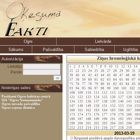
Ogre
Lielvārde
Sākums
Pašvaldība
Sabiedrība
Izglītība
Ziņas hronoloģiskā k
Autorizācija
Lietotājs:
1
2
3
4
5
6
7
8
9
10
11
12
13
14
21
22
23
24
25
26
27
28
29
30
31
3
Parole:
39
40
41
42
43
44
45
46
47
48
49
5
57
58
59
60
61
62
63
64
65
66
67
6
75
76
77
78
79
80
81
82
83
84
85
8
Noderīgas saites:
93
94
95
96
97
98
99
100
101
102
1
108
109
110
111
112
113
114
115
11
Pasākumi Ogres kultūras centrā
121
122
123
124
125
126
127
128
12
SIA "Ogres Namsaimnieks"
134
135
136
137
138
139
140
141
14
Ogres novada pašvaldība
147
148
149
150
151
152
153
154
15
Ogres rajona slimnīca
160
161
162
163
164
165
166
167
16
173
174
175
176
177
178
179
180
18
186
187
188
189
190
191
192
193
19
199
200
201
202
203
204
205
206
20
212
213
214
215
216
217
218
219
2013-03-19
Ķegumā piedāvā apgūt datorgrafiku p