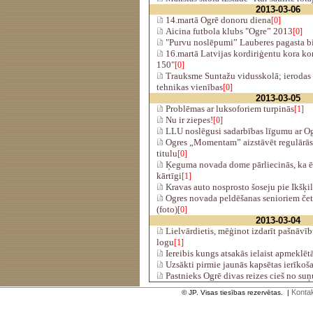
2013-03-06
14.martā Ogrē donoru diena
[0]
Aicina futbola klubs "Ogre” 2013
[0]
"Purvu noslēpumi” Lauberes pagasta b
16.martā Latvijas kordiriģentu kora ko
150"
[0]
Trauksme Suntažu vidusskolā; ierodas 
tehnikas vienības
[0]
2013-03-05
Problēmas ar luksoforiem turpinās
[1]
Nu ir ziepes!
[0]
LLU noslēgusi sadarbības līgumu ar Og
Ogres „Momentam” aizstāvēt regulārās
titulu
[0]
Ķeguma novada dome pārliecinās, ka ēk
kārtīgi
[1]
Kravas auto nosprosto šoseju pie Ikšķi
Ogres novada peldēšanas senioriem čet
(foto)
[0]
2013-03-04
Lielvārdietis, mēģinot izdarīt pašnāvību
logu
[1]
Iereibis kungs atsakās ielaist apmeklē
Uzsākti pirmie jaunās kapsētas ierīkoš
Pastnieks Ogrē divas reizes cieš no s
Kontak
© JP. Visas tiesības rezervētas.
|