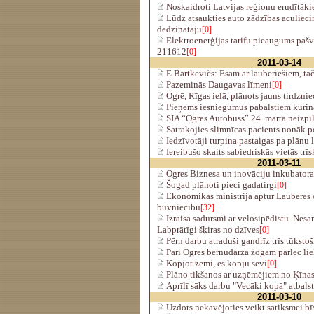
Noskaidroti Latvijas reģionu erudītāki
Lūdz atsaukties auto zādzības aculieci
dedzinātāju
[0]
Elektroenerģijas tarifu pieaugums pašv
211612
[0]
2011-03-14
E.Bartkevičs: Esam ar lauberiešiem, tač
Pazeminās Daugavas līmeni
[0]
Ogrē, Rīgas ielā, plānots jauns tirdznie
Pieņems iesniegumus pabalstiem kurin
SIA “Ogres Autobuss” 24. martā neizpil
Satrakojies slimnīcas pacients nonāk po
Iedzīvotāji turpina pastaigas pa plānu 
Iereibušo skaits sabiedriskās vietās trīs
2011-03-11
Ogres Biznesa un inovāciju inkubatora
Šogad plānoti pieci gadatirgi
[0]
Ekonomikas ministrija aptur Lauberes
būvniecību
[32]
Izraisa sadursmi ar velosipēdistu. Nesa
Labprātīgi šķiras no dzīves
[0]
Pērn darbu atraduši gandrīz trīs tūksto
Pāri Ogres bērnudārza žogam pārlec lie
Kopjot zemi, es kopju sevi
[0]
Plāno tikšanos ar uzņēmējiem no Ķīna
Aprīlī sāks darbu "Vecāki kopā" atbals
2011-03-10
Uzdots nekavējoties veikt satiksmei b