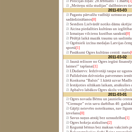
Policijas ziņas: 28.februāris - 1.marts
[1
„Meiteņu stila studijas” dalībnieces ti
2011-03-03
Pagastu pārvalžu vadītāji uztraucas par
sadārdzināšanos
[0]
Sestdien Lielvārdē notiks dāmu skrējie
Aicina piedalīties kultūras un izglītīb
Izmaiņas vilcienu kustības sarakstā
[0]
Pēdējā laikā mazāk traumu un saslimš
Ogrēnieši izcīna medaļas Latvijas čemp
sportā
[1]
Pasākumi Ogres kultūras centrā: marts
[
2011-03-02
Jaunā režisore no Ogres iegūst finansē
laimes!” tapšanai
[1]
I.Dudarevs: Iedzīvotāji taupa uz uguns
Palīdzēsim dzīvnieku patversmes iemī
Konkursa “Balsis” 1.kārtā uzvar Madli
Iestājoties siltākam laikam, atsākušies 
Apbalvo labākos Ogres skolu volejboli
2011-03-01
Ogres novada Bērnu un jauniešu centra 
“Ciemupe” svin savu darbības 40. gadskā
Gājēji neievēro noteikumus, nav līgum
izvešanu
[0]
Savus suņus atstāj bez uzraudzības
[1]
Ogres hokeja aizkulises
[2]
Ķegumā bērnus bez maksas vakcinēs pr
Rekonstrukcijas darbi Raiņa prospektā