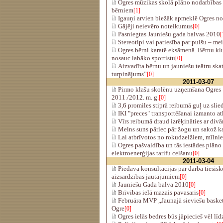
Ogres mūzikas skolā plāno nodarbības 
bērniem
[1]
Igauņi arvien biežāk apmeklē Ogres n
Gājēji neievēro noteikumus
[0]
Pasniegtas Jauniešu gada balvas 2010
[
Stereotipi vai patiesība par puišu – mei
Ogres bērni karatē eksāmenā. Bērnu kl
nosauc labāko sportistu
[0]
Aizvadīta bērnu un jauniešu teātru ska
turpinājums”
[0]
2011-03-07
Pirmo klašu skolēnu uzņemšana Ogres 
2011./2012. m. g.
[0]
3,6 promiles stiprā reibumā guļ uz sli
IKI "preces" transportēšanai izmanto a
Vīrs reibumā draud izrēķināties ar div
Melns suns pārlec pār žogu un sakož k
Lai atbrīvotos no rokudzelžiem, mīlnie
Ogres pašvaldība un tās iestādes plāno 
elektroenerģijas tarifu celšanu
[0]
2011-03-04
Piedāvā konsultācijas par darba tiesisk
aizsardzības jautājumiem
[0]
Jauniešu Gada balva 2010
[0]
Brīvības ielā mazais pavasaris
[0]
Februāra MVP „Jaunajā sieviešu basket
Ogre
[0]
Ogres ielās bedres būs jāpiecieš vēl līdz