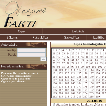
Ogre
Lielvārde
Sākums
Pašvaldība
Sabiedrība
Izglītība
Ziņas hronoloģiskā k
Autorizācija
Lietotājs:
1
2
3
4
5
6
7
8
9
10
11
12
13
14
21
22
23
24
25
26
27
28
29
30
31
3
Parole:
39
40
41
42
43
44
45
46
47
48
49
5
57
58
59
60
61
62
63
64
65
66
67
6
75
76
77
78
79
80
81
82
83
84
85
8
Noderīgas saites:
93
94
95
96
97
98
99
100
101
102
1
108
109
110
111
112
113
114
115
11
Pasākumi Ogres kultūras centrā
121
122
123
124
125
126
127
128
12
SIA "Ogres Namsaimnieks"
134
135
136
137
138
139
140
141
14
Ogres novada pašvaldība
147
148
149
150
151
152
153
154
15
Ogres rajona slimnīca
160
161
162
163
164
165
166
167
16
173
174
175
176
177
178
179
180
18
186
187
188
189
190
191
192
193
19
199
200
201
202
203
204
205
206
20
212
213
214
215
216
217
218
219
2011-03-15
Aizvadīts jaundeju konkurss „Mēs un 