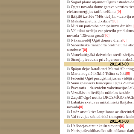
Šogad plāno atjaunot Ogres estrādes d
Ogres novada dome gatava vērsties ties
elektroenerģijas tarifu celšanu
[0]
Ikšķilē izstāde "Mēs ticējām - Latvija r
Mākslas pietura „Ikšķile”!
[0]
Mīti un patiesība par īpašumu drošību
Vēl tikai nedēļu var pieteikt produktus
novada "Dāvanu grozā"
[0]
Nākamnedēļ Ogrē donoru diena
[0]
Sabiedriskā transporta brīdinājuma akci
autobuss"
[0]
Visnekaitīgākā dzīvnieku sterilizācijas
Strauji pieaudzis privātpersonu maksātn
2011-03-09
Spāņu dejas karalienei Martai Alberinga
Marta nogalē Ikšķilē Teātra svētki
[0]
Februārī Ogrē paaugstinājusies vidējā 
Suņu īpašnieki traucējuši Ogres Ziemas
Pavasaris – dzīvnieku vakcinācijas lai
Vizuālās un lietišķās mākslas izstāde –
2.aprīlī Ogrē notiks DROSMĪGO SA
Labākie skatuves mākslinieki Ikšķiles
novadā
[0]
Lūdz atsaukties laupīšanas aculiecinie
Vai tuvojas sabiedriskā transporta krah
2011-03-08
Uz šosejas aiztur kailu sievieti
[0]
Noris pašvaldības ēku siltināšanas darb