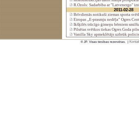
R.Ozols: Sadarbība ar "Latvenergo" izr
2011-02-28
Brīvdienās notikuši ziemas sporta svēt
Eiropas „E-prasmju nedēļa” Ogres Cent
Ikšķilēs trūcīgo ģimeņu bērniem smilšu 
Pilsētas svētkos tiekas Ogres Goda pils
Vanilla Sky apmeklētājs uzbrūk polici
Kontak
© JP. Visas tiesības rezervētas.
|