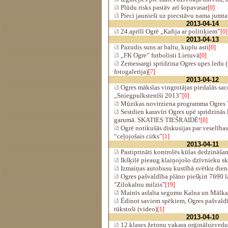
Plūdu risks pastāv arī šopavasar
[0]
Pieci jaunieši uz piecstāvu nama jumta
2013-04-14
24.aprīlī Ogrē „Kafija ar politiķiem”
[0]
2013-04-13
Pazudis suns ar baltu, kuplu asti
[0]
„FK Ogre” futbolisti Lietuvā
[0]
Zemessargi spridzina Ogres upes ledu (t
fotogalerija)
[7]
2013-04-12
Ogres mākslas vingrotājas piedalās sac
„Sniegpulkstenīši 2013”
[0]
Mūzikas novirziena programma Ogres V
Sestdien karavīri Ogres upē spridzinās
garumā. SKATIES TIEŠRAIDĒ!
[0]
Ogrē notikušās diskusijas par veselības 
“ceļojošais cirks”
[1]
2013-04-11
Pastiprināti kontrolēs kūlas dedzināša
Ikšķilē pieaug klaiņojošo dzīvnieku ska
Izmaiņas autobusu kustībā svētku dien
Ogres pašvaldība plāno piešķirt 7690 
"Zilokalnu milzis"
[19]
Mainīs asfalta segumu Kalna un Mālka
Ēdinot saviem spēkiem, Ogres pašvaldī
tūkstoši (video)
[1]
2013-04-10
12.klases žetonu vakara orģināluzvedu