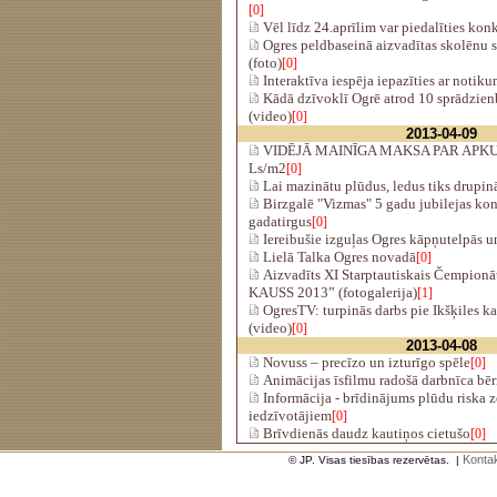
[0]
Vēl līdz 24.aprīlim var piedalīties kon
Ogres peldbaseinā aizvadītas skolēnu s
(foto)
[0]
Interaktīva iespēja iepazīties ar noti
Kādā dzīvoklī Ogrē atrod 10 sprādzien
(video)
[0]
2013-04-09
VIDĒJĀ MAINĪGA MAKSA PAR APKU
Ls/m2
[0]
Lai mazinātu plūdus, ledus tiks drupin
Birzgalē "Vizmas" 5 gadu jubilejas kon
gadatirgus
[0]
Iereibušie izguļas Ogres kāpņutelpās un
Lielā Talka Ogres novadā
[0]
Aizvadīts XI Starptautiskais Čempi
KAUSS 2013” (fotogalerija)
[1]
OgresTV: turpinās darbs pie Ikšķiles k
(video)
[0]
2013-04-08
Novuss – precīzo un izturīgo spēle
[0]
Animācijas īsfilmu radošā darbnīca bē
Informācija - brīdinājums plūdu riska 
iedzīvotājiem
[0]
Brīvdienās daudz kautiņos cietušo
[0]
Kontak
© JP. Visas tiesības rezervētas.
|