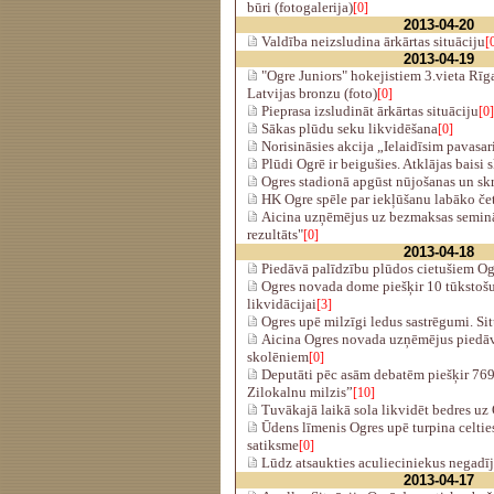
būri (fotogalerija)
[0]
2013-04-20
Valdība neizsludina ārkārtas situāciju
[
2013-04-19
"Ogre Juniors" hokejistiem 3.vieta Rīg
Latvijas bronzu (foto)
[0]
Pieprasa izsludināt ārkārtas situāciju
[0]
Sākas plūdu seku likvidēšana
[0]
Norisināsies akcija „Ielaidīsim pavasar
Plūdi Ogrē ir beigušies. Atklājas baisi s
Ogres stadionā apgūst nūjošanas un sk
HK Ogre spēle par iekļūšanu labāko če
Aicina uzņēmējus uz bezmaksas semināru
rezultāts"
[0]
2013-04-18
Piedāvā palīdzību plūdos cietušiem Og
Ogres novada dome piešķir 10 tūkstoš
likvidācijai
[3]
Ogres upē milzīgi ledus sastrēgumi. Sit
Aicina Ogres novada uzņēmējus piedāv
skolēniem
[0]
Deputāti pēc asām debatēm piešķir 76
Zilokalnu milzis”
[10]
Tuvākajā laikā sola likvidēt bedres uz 
Ūdens līmenis Ogres upē turpina celties
satiksme
[0]
Lūdz atsaukties aculieciniekus negadī
2013-04-17