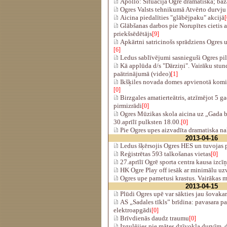
Apollo: Situācija Ogrē dramatiska; baža
Ogres Valsts tehnikumā Atvērto durvju
Aicina piedalīties "glābējpaku" akcijā
[
Glābšanas darbos pie Norupītes cietis 
priekšsēdētājs
[9]
Apkārtni satricinošs sprādziens Ogres up
[6]
Ledus sablīvējumi sasnieguši Ogres pil
Kā applūda d/s "Dārziņi". Vairāku stun
paātrinājumā (video)
[1]
Ikšķiles novada domes apvienotā kom
[0]
Birzgales amatierteātris, atzīmējot 5 ga
pirmizrādi
[0]
Ogres Mūzikas skola aicina uz „Gada 
30.aprīlī pulksten 18.00.
[0]
Pie Ogres upes aizvadīta dramatiska na
2013-04-16
Ledus šķērsojis Ogres HES un tuvojas pi
Reģistrētas 593 talkošanas vietas
[0]
27.aprīlī Ogrē sporta centra kausa izcīņ
HK Ogre Play off iesāk ar minimālu uz
Ogres upe pametusi krastus. Vairākas m
2013-04-15
Plūdi Ogres upē var sākties jau šovakar
AS „Sadales tīkls” brīdina: pavasara pa
elektroapgādi
[0]
Brīvdienās daudz traumu
[0]
Izgulējies pie mātes dzīvokļa durvīm, 