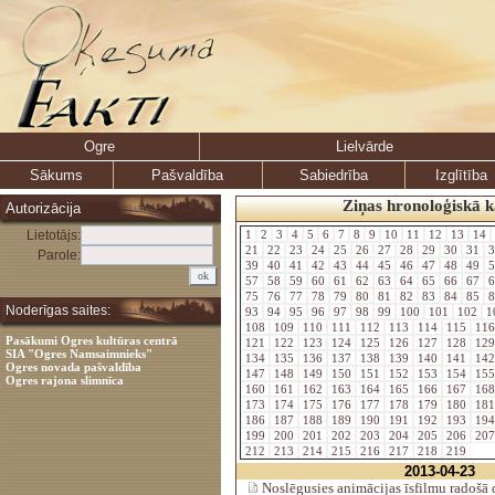
Ogre
Lielvārde
Sākums
Pašvaldība
Sabiedrība
Izglītība
Ziņas hronoloģiskā k
Autorizācija
Lietotājs:
1
2
3
4
5
6
7
8
9
10
11
12
13
14
21
22
23
24
25
26
27
28
29
30
31
3
Parole:
39
40
41
42
43
44
45
46
47
48
49
5
57
58
59
60
61
62
63
64
65
66
67
6
75
76
77
78
79
80
81
82
83
84
85
8
Noderīgas saites:
93
94
95
96
97
98
99
100
101
102
1
108
109
110
111
112
113
114
115
11
Pasākumi Ogres kultūras centrā
121
122
123
124
125
126
127
128
12
SIA "Ogres Namsaimnieks"
134
135
136
137
138
139
140
141
14
Ogres novada pašvaldība
147
148
149
150
151
152
153
154
15
Ogres rajona slimnīca
160
161
162
163
164
165
166
167
16
173
174
175
176
177
178
179
180
18
186
187
188
189
190
191
192
193
19
199
200
201
202
203
204
205
206
20
212
213
214
215
216
217
218
219
2013-04-23
Noslēgusies animācijas īsfilmu radošā 