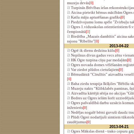
muzeju devās
[0]
Turpinās Brīvības ielas rekonstrukcijas
Aicina pieteikt bērnus mācībām Ogres 
Katlu māju apturēšanas grafiks
[0]
Piedzīvojumu lomu spēle "Zvirbuļu taka
Ogres 1.vidusskolas orientieristiem 6.v
čempionātā
[1]
Biedrība „Mazais dambītis” aicina sak
rajonu "Rībelīte"
[0]
2013-04-22
Ogrē ik dienu dedzina kūlu
[0]
Nepilnus divus gadus vecs zēns vienatn
HK Ogre turpina cīņu par medaļām
[0]
Ogres novada domes vēlēšanām reģistrēt
Var ziedot plūdos cietušajiem
[0]
Bērnudārzā “Cīrulītis” aizvadīta veselī
[0]
Baha ziedu terapija Ikšķiles "Bēbīšu s
Muzeju nakts “Klibklabēs paminas, šņik
Aizvadīta kārtējā sērija no akcijas "Gl
Bedres uz Ogres ielām šorīt uzziedējuš
Ogres pašvaldībā darbu uzsācis komun
inženieris
[0]
Nedēļas nogalē bērni guvuši daudz tr
Plūdi Ogrei nodarījuši simtiem tūkstošu
zaudējumus
[0]
2013-04-21
Ogres Mākslas dienā - trako cepuru gāj