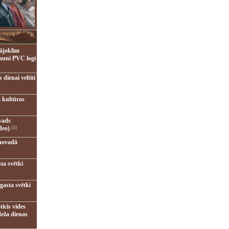
ājoklim
jauni PVC logi
dienai veltīti
 kultūras
vads
deo)
[0]
novadā
ta svētki
gasta svētki
ticis vides
eža dienas