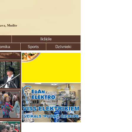
lava, Mudīte
Ikšķile
omika
Sports
Dzīvnieki