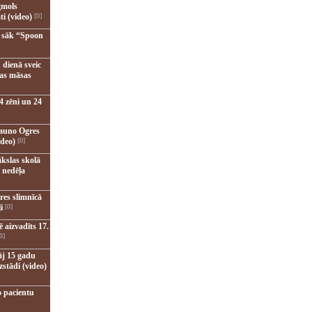
gmols
ti (video)
[0]
u sāk “Spoon
 dienā sveic
nas māsas
4 zēni un 24
jauno Ogres
ideo)
[0]
kslas skolā
 nedēļa
res slimnīcā
i
[0]
 aizvadīts 17.
0]
āj 15 gadu
zstādi (video)
o pacientu