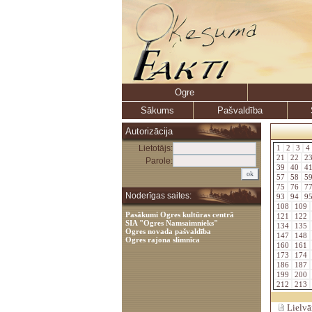
Ogre
Sākums
Pašvaldība
Autorizācija
Lietotājs:
1
2
3
4
21
22
2
Parole:
39
40
4
57
58
5
75
76
7
Noderīgas saites:
93
94
9
108
109
Pasākumi Ogres kultūras centrā
121
122
SIA "Ogres Namsaimnieks"
134
135
Ogres novada pašvaldība
147
148
Ogres rajona slimnīca
160
161
173
174
186
187
199
200
212
213
Lielvār