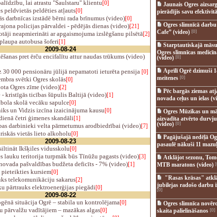
līdzību, lai atrastu "Saulstaru" klientu
[0]
Jaunais Ogres aizsar
s peldvietās peldēties atļauts
[0]
pierādījis savu efektivitā
 darbnīcas izstādē bērni rada brīnumus (video)
[0]
Ogres slimnīcā darb
ajona policijas pārvaldei - pēdējās dienas (video)
[21]
Cafe” (video)
[0]
tāji neapmierināti ar apgaismojuma izslēgšanu pilsētā
[2]
plaupa autobusa šoferi
[1]
Starptautiskajā māsu
2009-08-24
Ogres slimnīcas medicī
šanas pret ērču encifalītu attur naudas trūkums (video)
(video)
[0]
Aprīlī Ogrē dzimuši 1
30 000 pensionāru jūlijā nepamatoti ieturēta pensija
[0]
meitenes
[0]
embra svētki Ogres skolās
[0]
ota Ogres zīme (video)
[2]
Pēc bargās ziemas at
 - kristīgās ticības šūpulis Baltijā (video)
[1]
novada ceļus un ielas (v
bola skolā vecāku sapulce
[0]
iks un Vidzis izcīna izaicinājuma kausu
[0]
Ogres Mūzikas un mā
ienā četri ģimenes skandāli
[1]
aizvadīta atvērto durvju
(video)
[0]
bas darbinieki velta pārmetumus arodbiedrībai (video)
[7]
iskās vietās lieto alkoholu
[0]
Pagājušajā nedēļā Og
2009-08-23
pasaulē nākuši 11 mazuļ
iltināt Ikšķiles vidusskolu
[0]
s lauku teritorija turpmāk būs Tīnūžu pagasts (video)
[3]
Atklājot sezonu, Tomē
ovada pašvaldības budžeta deficīts - 7% (video)
[1]
MTB maratons (video)
[
pieteikties kursiem
[0]
"Rasas krāsas" atkl
uks telekomunikāciju sakarus
[2]
jubilejas radošo darbu i
u pārtrauks elektroenerģijas piegādi
[0]
[0]
2009-08-22
ēnā situācija Ogrē – stabila un kontrolējama
[0]
Ogres slimnīca novēr
u pārvalžu vadītājiem – mazākas algas
[0]
skaita palielināšanos
[0]