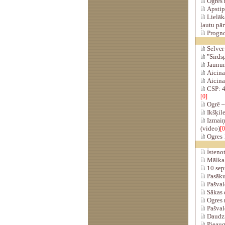
Ogres 
Apstip
Lielāka
ļautu pār
Progno
Selver 
"Sirdsp
Jaunum
Aicina 
Aicina 
CSP: 43
[0]
Ogrē – 
Ikšķile
Izmaiņa
(video)
[0
Ogres 1
Īsteno
Mālkaln
10.sep
Pasāku
Pašvald
Sākas 
Ogres 
Pašvald
Daudzi 
Pieaug