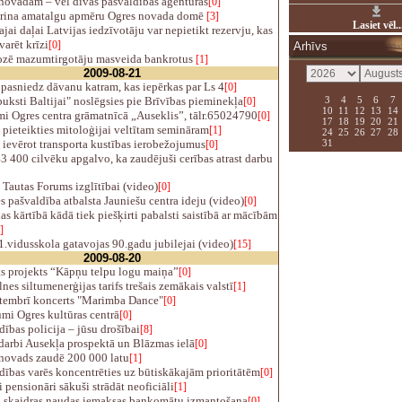
novadam – vēl divas pašvaldības aģentūras
[0]
rina amatalgu apmēru Ogres novada domē
[3]
Lasiet vēl..
jai daļai Latvijas iedzīvotāju var nepietikt rezervju, kas
varēt krīzi
[0]
Arhīvs
zē mazumtirgotāju masveida bankrotus
[1]
2009-08-21
pasniedz dāvanu katram, kas iepērkas par Ls 4
[0]
3
4
5
6
7
uksti Baltijai" noslēgsies pie Brīvības pieminekļa
[0]
10
11
12
13
14
i Ogres centra grāmatnīcā „Auseklis”, tālr.65024790
[0]
17
18
19
20
21
pieteikties mitoloģijai veltītam semināram
[1]
24
25
26
27
28
31
ievērot transporta kustības ierobežojumus
[0]
 400 cilvēku apgalvo, ka zaudējuši cerības atrast darbu
Tautas Forums izglītībai (video)
[0]
s pašvaldība atbalsta Jauniešu centra ideju (video)
[0]
s kārtībā kādā tiek piešķirti pabalsti saistībā ar mācībām
]
.vidusskola gatavojas 90.gadu jubilejai (video)
[15]
2009-08-20
ts projekts “Kāpņu telpu logu maiņa”
[0]
es siltumenerģijas tarifs trešais zemākais valstī
[1]
tembrī koncerts "Marimba Dance"
[0]
mi Ogres kultūras centrā
[0]
ības policija – jūsu drošībai
[8]
darbi Ausekļa prospektā un Blāzmas ielā
[0]
novads zaudē 200 000 latu
[1]
ības varēs koncentrēties uz būtiskākajām prioritātēm
[0]
pensionāri sākuši strādāt neoficiāli
[1]
 skaidras naudas iemaksas bankomātu izmantošana
[0]