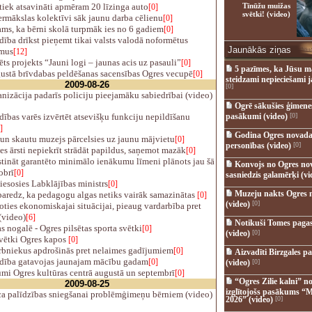
iek atsavināti apmēram 20 līzinga auto
Tīnūžu muižas
[0]
svētki! (video)
rmākslas kolektīvi sāk jaunu darba cēlienu
[0]
ms, ka bērni skolā turpmāk ies no 6 gadiem
[0]
ība drīkst pieņemt tikai valsts valodā noformētus
Jaunākās ziņas
mus
[12]
ts projekts “Jauni logi – jaunas acis uz pasauli”
[0]
5 pazīmes, ka Jūsu m
ustā brīvdabas peldēšanas sacensības Ogres vecupē
[0]
steidzami nepieciešami 
2009-08-26
[0]
izācija padarīs policiju pieejamāku sabiedrībai (video)
Ogrē sākušies ģimenes 
ības varēs izvērtēt atsevišķu funkciju nepildīšanu
pasākumi (video)
[0]
]
Godina Ogres novada
un skautu muzejs pārcelsies uz jaunu mājvietu
[0]
personības (video)
[0]
 ārsti nepiekrīt strādāt papildus, saņemot mazāk
[0]
tināt garantēto minimālo ienākumu līmeni plānots jau šā
Konvojs no Ogres no
obrī
[0]
sasniedzis galamērķi (vi
esosies Labklājības ministrs
[0]
Muzeju nakts Ogres 
aredz, ka pedagogu algas netiks vairāk samazinātas
[0]
(video)
[0]
ties ekonomiskajai situācijai, pieaug vardarbība pret
(video)
[6]
Notikuši Tomes pagas
 nogalē - Ogres pilsētas sporta svētki
[0]
(video)
[0]
ētki Ogres kapos
[0]
bniekus apdrošinās pret nelaimes gadījumiem
[0]
Aizvadīti Birzgales pa
dība gatavojas jaunajam mācību gadam
[0]
(video)
[0]
mi Ogres kultūras centrā augustā un septembrī
[0]
“Ogres Zilie kalni” no
2009-08-25
izglītojošs pasākums “M
 palīdzības sniegšanai problēmģimeņu bērniem (video)
2026” (video)
[0]