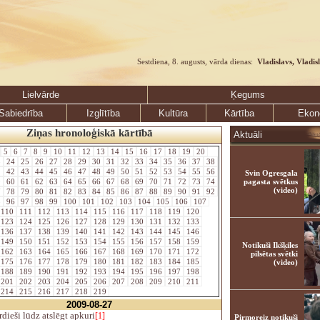
Sestdiena, 8. augusts, vārda dienas:
Vladislavs, Vladis
Lielvārde
Ķegums
Sabiedrība
Izglītība
Kultūra
Kārtība
Ekon
Ziņas hronoloģiskā kārtībā
Aktuāli
5
6
7
8
9
10
11
12
13
14
15
16
17
18
19
20
3
24
25
26
27
28
29
30
31
32
33
34
35
36
37
38
1
42
43
44
45
46
47
48
49
50
51
52
53
54
55
56
Svin Ogresgala
9
60
61
62
63
64
65
66
67
68
69
70
71
72
73
74
pagasta svētkus
(video)
7
78
79
80
81
82
83
84
85
86
87
88
89
90
91
92
5
96
97
98
99
100
101
102
103
104
105
106
107
110
111
112
113
114
115
116
117
118
119
120
123
124
125
126
127
128
129
130
131
132
133
136
137
138
139
140
141
142
143
144
145
146
149
150
151
152
153
154
155
156
157
158
159
Notikuši Ikšķiles
162
163
164
165
166
167
168
169
170
171
172
pilsētas svētki
175
176
177
178
179
180
181
182
183
184
185
(video)
188
189
190
191
192
193
194
195
196
197
198
201
202
203
204
205
206
207
208
209
210
211
214
215
216
217
218
219
2009-08-27
dieši lūdz atslēgt apkuri
[1]
Pirmoreiz notikuši