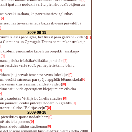
amā īpašuma nodokli varētu piemērot dzīvokļiem un
]
s: vecāki uzskata, ka pazemināsies izglītības
[0]
s sezonas tuvošanās rada bažas ikvienā pašvaldībā
]
2009-08-19
nību klases pabeigtas, bet trūkst paša galvenā (video)
[1]
a Ciemupes un Ogresgala Tautas namu rekonstrukcija
]
.oktobrim jānomarķē kabeļi un projekti jāsaskaņo
ē
[0]
ana pilsēta ir labāka/sliktāka par citām
[2]
bas iestādes varēs sodīt par nepietiekamu bērnu
0]
dībām ļauj brīvāk izmantot savus līdzekļus
[0]
s: vecāki satraucas par spēju apgādāt bērnus skolai
[0]
arkanais krusts aicina palīdzēt (video)
[0]
dimensiju vide apcerīgiem klejojumiem cilvēka
0]
s pazudušas Vitālijs Ločmelis atradies
[0]
n jauniešu centra pulciņu nodarbību grafiks
[0]
oristi izlidos “Baltijas ceļu”
[0]
2009-08-18
pieteikties sporta nodarbībām
[0]
ē trīs ielu posmus
[0]
jums ziedot stādus stadionam
[0]
s dēļ šosejas remontam būs vajadzīgi vairāk nekā 2000