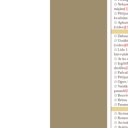
Nekust
mājām
[1
Pētījum
kvalitāte
Apkure
(video)
[1
Dabaszi
Uzsākt
(video)
[0
Līdz 1
būvvald
Ar ko m
Izglītī
drošību
[
Pašval
Pētījum
Ogres S
Vairāk
pasaulē
[
Bezvēst
Bērnu u
Paramot
Aicina 
Remont
Aicinā
Avārija