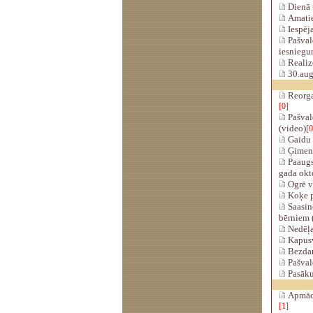
Dienā t
Amatie
Iespēja
Pašvald
iesniegu
Realizē
30.aug
Reorgan
[0]
Pašvald
(video)
[0
Gaidu 
Ģimenes
Paaugs
gada okt
Ogrē vi
Koķe p
Saasino
bērniem 
Nedēļas
Kapusv
Bezdar
Pašval
Pasāku
Apmāca
[1]