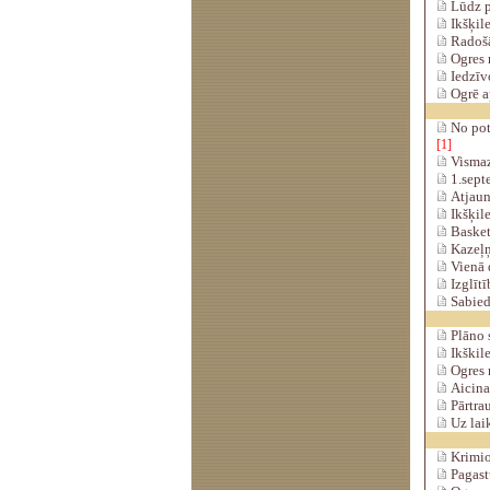
Lūdz pa
Ikšķile
Radošās
Ogres r
Iedzīvo
Ogrē a
No potē
[1]
Vismaz 
1.sept
Atjaun
Ikšķile
Basket
Kazeļņ
Vienā d
Izglītī
Sabiedr
Plāno s
Ikškile
Ogres n
Aicina 
Pārtra
Uz laik
Krimiog
Pagast