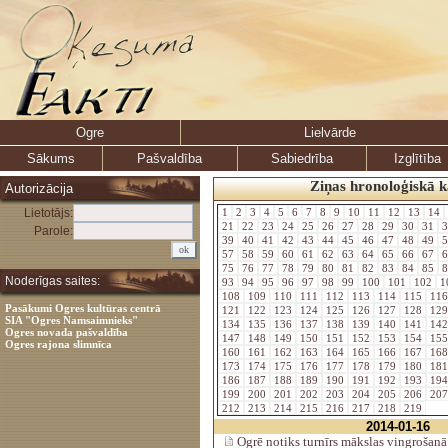
Ogre
Lielvārde
Sākums
Pašvaldība
Sabiedrība
Izglītība
Ziņas hronoloģiskā k
Autorizācija
Lietotājs:
1
2
3
4
5
6
7
8
9
10
11
12
13
14
21
22
23
24
25
26
27
28
29
30
31
3
Parole:
39
40
41
42
43
44
45
46
47
48
49
5
57
58
59
60
61
62
63
64
65
66
67
6
75
76
77
78
79
80
81
82
83
84
85
8
Noderīgas saites:
93
94
95
96
97
98
99
100
101
102
1
108
109
110
111
112
113
114
115
11
Pasākumi Ogres kultūras centrā
121
122
123
124
125
126
127
128
12
SIA "Ogres Namsaimnieks"
134
135
136
137
138
139
140
141
14
Ogres novada pašvaldība
147
148
149
150
151
152
153
154
15
Ogres rajona slimnīca
160
161
162
163
164
165
166
167
16
173
174
175
176
177
178
179
180
18
186
187
188
189
190
191
192
193
19
199
200
201
202
203
204
205
206
20
212
213
214
215
216
217
218
219
2014-01-16
Ogrē notiks turnīrs mākslas vingrošanā