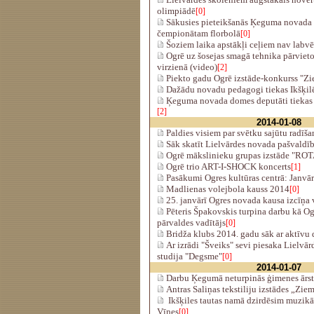
olimpiādē
[0]
Sākusies pieteikšanās Ķeguma novada 
čempionātam florbolā
[0]
Šoziem laika apstākļi ceļiem nav labvē
Ogrē uz šosejas smagā tehnika pārvieto
virzienā (video)
[2]
Piekto gadu Ogrē izstāde-konkurss "Z
Dažādu novadu pedagogi tiekas Ikšķilē
Ķeguma novada domes deputāti tiekas a
[2]
2014-01-08
Paldies visiem par svētku sajūtu radīša
Sāk skatīt Lielvārdes novada pašvaldī
Ogrē mākslinieku grupas izstāde "R
Ogrē trio ART-I-SHOCK koncerts
[1]
Pasākumi Ogres kultūras centrā: Janvāri
Madlienas volejbola kauss 2014
[0]
25. janvārī Ogres novada kausa izcīņa 
Pēteris Špakovskis turpina darbu kā Og
pārvaldes vadītājs
[0]
Bridža klubs 2014. gadu sāk ar aktīvu 
Ar izrādi "Šveiks" sevi piesaka Lielvārd
studija "Degsme"
[0]
2014-01-07
Darbu Ķegumā neturpinās ģimenes ārste
Antras Saliņas tekstiliju izstādes „Zie
Ikšķiles tautas namā dzirdēsim muzikā
Vīnes
[0]