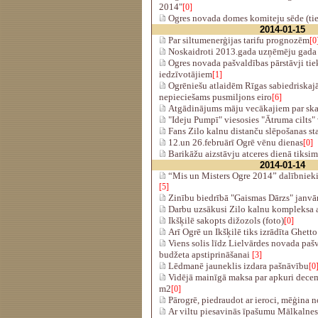
2014"
[0]
Ogres novada domes komiteju sēde (tie
2014-01-15
Par siltumenerģijas tarifu prognozēm
[0
Noskaidroti 2013.gada uzņēmēju gada 
Ogres novada pašvaldības pārstāvji ti
iedzīvotājiem
[1]
Ogrēniešu atlaidēm Rīgas sabiedriskajā
nepieciešams pusmiljons eiro
[6]
Atgādinājums māju vecākajiem par ska
"Ideju Pumpī" viesosies "Ātruma cilts" 
Fans Zilo kalnu distanču slēpošanas st
12.un 26.februārī Ogrē vēnu dienas
[0]
Barikāžu aizstāvju atceres dienā tiksim
2014-01-14
“Mis un Misters Ogre 2014” dalībnieki
[5]
Zinību biedrībā "Gaismas Dārzs" janvā
Darbu uzsākusi Zilo kalnu kompleksa a
Ikšķilē sakopts dižozols (foto)
[0]
Arī Ogrē un Ikšķilē tiks izrādīta Ghett
Viens solis līdz Lielvārdes novada paš
budžeta apstiprināšanai
[3]
Lēdmanē jauneklis izdara pašnāvību
[0
Vidējā mainīgā maksa par apkuri decemb
m2
[0]
Pārogrē, piedraudot ar ieroci, mēģina n
Ar viltu piesavinās īpašumu Mālkalnes