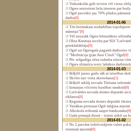
Vidusskolās grib ieviest vēl vienu obl
Ogres senioriem liela interese par body
Ogrē paveikti jau 70% plūdos pārrautā
darbu
[0]
2014-01-06
Trīs bezmaksas nodarbības topošajiem
māmiņa”
[0]
Vēl neuzsāk Ogres bērnudārzu siltināš
Olita Krastiņa iecelta par SIA "Lielvār
priekšsēdētāju
[0]
Ogrē un Ogresgala pagastā darbosies vi
"Meditācija (p)ar Ansi Cīruli" Ogrē
[0]
Pēc sešgadīga zēna izdarīta sitiena vīr
Ogres slimnīca sveic labākos darbinie
2014-01-03
Ikšķilē jauno gadu sāk ar izturības skr
Skvērs nav vieta skeitošanai
[1]
Ikšķilē atklāj novada Tūrisma informāci
Izmaiņas vilcienu kustības sarakstā
[0]
Lielvārdes novada domes deputāti aici
tikšanos
[0]
Ķeguma novada domes deputāti tiksies 
Vairākas personas Ogrē mēģina atņemt
Alkohola reibumā sasper bankomātu
[0
Gada pirmajā dienā – izsisti stikli un b
2014-01-02
No 2.janvāra iedzīvotājiem valsts paka
ierastajā apjomā
[0]