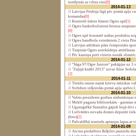
norēķinās ar viltus eiro
[0]
2014-01-13
Latvijas Frisbija līgā pēc pirmā apļa v
komandas
[0]
Kontrolē ūdens līmeni Ogres upē
[1]
Ogres basketbolistiem bronza starptauti
[0]
Ogres upē konstatē naftas produktu no
Ogres handbola veterāniem 2.vieta Pri
Latvijas atklātais pāru čempionāts spo
Turpinās Ogres notekūdeņu attīrīšanas 
Pēc kautiņa pirtī vīrietis nonāk slimnīc
2014-01-12
"Sāga 97/Ogre Juniors" pakāpjas uz 3.v
"Zaļajā knābī 2013" uzvar Alise Sedola
[2]
2014-01-11
Tīnūžu tautas namā krievu mūzikas va
Svētdien izšķirošās pirmā apļa spēles La
2014-01-10
Valsts prezidents godina sirdsmāsiņas 
Meklē pagasta bibliotekāru - gaismas n
Ugunsgrēkā Suntažos gājuši bojā divi 
Lielvārdes novada domes deputāti tiek
(foto)
[2]
Pašvaldībā iesniedz aptaujas lapas ar
2014-01-09
Aicina piedalīties Ikšķiles jauniešu do
Lielvārdes skolēniem augstākais novēr