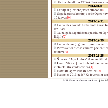
Aicina pieteikties OITAA direktora am
2014-01-01
Latvija ir pievienojusies eirozonai
[0]
Šāgada pirmā komiteju sēde Ogres nov
16.janvārī
[0]
2013-12-31
Lielvārdes novada basketbola kausa tur
rezultāti
[0]
Jaunā gada sagaidīšanas pasākumi Ogr
Ikšķilē
[0]
2013-12-30
Lielvārde un Ķegums turpinās sadarbīb
Pirmssvētku dienās vairums pacientu s
reibumā
[0]
2013-12-28
Šovakar "Ogre Juniors" tēvu un dēlu dr
Gunti Zīli ieceļ par Lielvārdes novada
vietnieku (tiešraides video)
[1]
Noteikti Ogres labākie sētnieki
[3]
Kā sācies 2013.gads? Ko ievērosim sa
Kontak
© JP. Visas tiesības rezervētas.
|