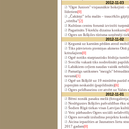
2012-11-03
"Ogre Juniors" visjaunākie hokejisti - 
līderiem
[0]
„Čakārņi” ielu malās – traucēklis gājē
„vērtība”
[2]
Kultūras centru forumā izvirzīti turp
Pagarināts T-kreklu dizaina konkurss
[0
Ogres un Ikšķiles tūrisma uzņēmēji ti
2012-11-02
Ķegumā uz karstām pēdām atrod mobilā
Tiks pārvietots piemiņas akmens Otrā p
kritušajiem
[0]
Ogrē notiks starptautisks frisbija turn
Svecīšu vakarā tiks nodrošināti papildu
Labākiem ceļiem naudas vairāk nebūšo
Pamatīgs satiksmes "mezgls" bērnudārzu
tuvumā
[1]
Ogrē un Ikšķilē uz 19 minūtēm pazūd el
joprojām neskaidri (papildināts)
[6]
Ogres peldbaseinu cer atvērt uz Valsts
2012-11-01
Bērni nonāk pasaku mežā (fotogalerija
Noslēgusies Ikšķiles pašvaldības ēku s
Šodien Rīgā tiekas visas Latvijas kultū
Veic pārbaudes Ogres sociāli nelabvēlī
Ogres novadā izsludina projektu kon
Aicina iepazīties ar Jaunatnes lietu str
2017.gadam
[0]