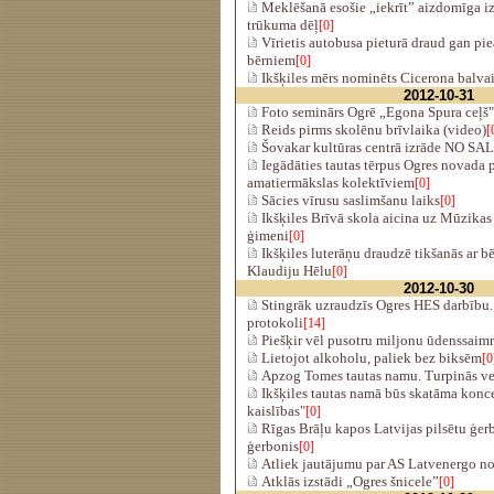
Meklēšanā esošie „iekrīt” aizdomīga iz
trūkuma dēļ
[0]
Vīrietis autobusa pieturā draud gan pi
bērniem
[0]
Ikšķiles mērs nominēts Cicerona balvai
2012-10-31
Foto seminārs Ogrē „Egona Spura ceļš"
Reids pirms skolēnu brīvlaika (video)
[
Šovakar kultūras centrā izrāde NO
Iegādāties tautas tērpus Ogres novada 
amatiermākslas kolektīviem
[0]
Sācies vīrusu saslimšanu laiks
[0]
Ikšķiles Brīvā skola aicina uz Mūzikas
ģimeni
[0]
Ikšķiles luterāņu draudzē tikšanās ar bē
Klaudiju Hēlu
[0]
2012-10-30
Stingrāk uzraudzīs Ogres HES darbību. J
protokoli
[14]
Piešķir vēl pusotru miljonu ūdenssaimn
Lietojot alkoholu, paliek bez biksēm
[0
Apzog Tomes tautas namu. Turpinās ve
Ikšķiles tautas namā būs skatāma kon
kaislības"
[0]
Rīgas Brāļu kapos Latvijas pilsētu ģerb
ģerbonis
[0]
Atliek jautājumu par AS Latvenergo n
Atklās izstādi „Ogres šnicele”
[0]