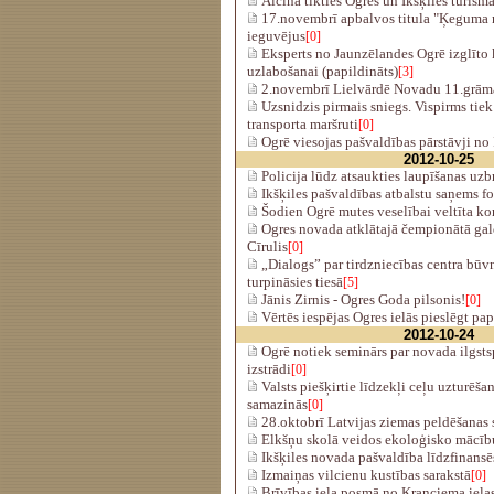
Aicina tikties Ogres un Ikšķiles tūris
17.novembrī apbalvos titula "Ķeguma
ieguvējus
[0]
Eksperts no Jaunzēlandes Ogrē izglīto
uzlabošanai (papildināts)
[3]
2.novembrī Lielvārdē Novadu 11.grāma
Uzsnidzis pirmais sniegs. Vispirms tiek 
transporta maršruti
[0]
Ogrē viesojas pašvaldības pārstāvji no 
2012-10-25
Policija lūdz atsaukties laupīšanas uz
Ikšķiles pašvaldības atbalstu saņems f
Šodien Ogrē mutes veselībai veltīta ko
Ogres novada atklātajā čempionātā gal
Cīrulis
[0]
„Dialogs” par tirdzniecības centra būv
turpināsies tiesā
[5]
Jānis Zirnis - Ogres Goda pilsonis!
[0]
Vērtēs iespējas Ogres ielās pieslēgt p
2012-10-24
Ogrē notiek seminārs par novada ilgstsp
izstrādi
[0]
Valsts piešķirtie līdzekļi ceļu uzturēša
samazinās
[0]
28.oktobrī Latvijas ziemas peldēšanas 
Elkšņu skolā veidos ekoloģisko mācību
Ikšķiles novada pašvaldība līdzfinansēs
Izmaiņas vilcienu kustības sarakstā
[0]
Brīvības iela posmā no Kranciema ielas 