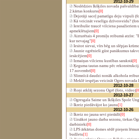
2012-10-29
Noslēdzies Ikšķiles novada pašvaldības
2.kārtas konkurss
[0]
Dejotāji saceļ pamatīgu deju virpuli (fo
Kā veicināt veselīgu dzīvesveidu? (foto
Iereibušie traucē vilciena pasažieriem 
apmeklētajiem
[0]
Aizturētais 4 promiļu reibumā atzīst: "
kur nevajag"
[0]
Iesitot sievai, vīrs bēg un slēpjas krūm
Jaunie ogrēnieši gūst panākumus takvo
iesācējiem
[0]
Izmaiņas vilcienu kustības sarakstā
[0]
Ķeguma tautas namu pēc rekonstrukcija
17.novembrī
[0]
Slimnīcā daudzi nonāk alkohola reib
Meklē iespējas veicināt Ogres novada l
2012-10-28
Roņi atklāj sezonu Ogrē (foto, video)
[0
2012-10-27
Ogresgala Saime un Ikšķiles Spole Ung
Ikreiz piedāvājot ko jaunu
[1]
2012-10-26
Ikreiz no jauna sevi pierādīt
[0]
Uzsākot jauno darba sezonu, tiekas Og
darbinieki
[0]
LPS ārkārtas domes sēdē pieņem lēmu
budžetu
[1]