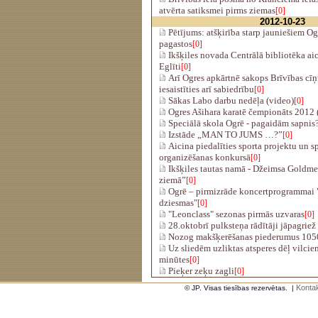
atvērta satiksmei pirms ziemas
[0]
2012-10-23
Pētījums: atšķirība starp jauniešiem O
pagastos
[0]
Ikšķiles novada Centrālā bibliotēka aic
Eglīti
[0]
Arī Ogres apkārtnē sakops Brīvības cīņ
iesaistīties arī sabiedrību
[0]
Sākas Labo darbu nedēļa (video)
[0]
Ogres Ašihara karatē čempionāts 2012 
Speciālā skola Ogrē - pagaidām sapnis?
Izstāde „MAN TO JUMS …?”
[0]
Aicina piedalīties sporta projektu un s
organizēšanas konkursā
[0]
Ikšķiles tautas namā - Džeimsa Goldme
ziemā”
[0]
Ogrē – pirmizrāde koncertprogrammai "
dziesmas"
[0]
"Leonclass" sezonas pirmās uzvaras
[0]
28.oktobrī pulksteņa rādītāji jāpagriež
Nozog makšķerēšanas piederumus 1050 
Uz sliedēm uzliktas atsperes dēļ vilcie
minūtes
[0]
Pieķer zeķu zagli
[0]
Kontak
© JP. Visas tiesības rezervētas.
|