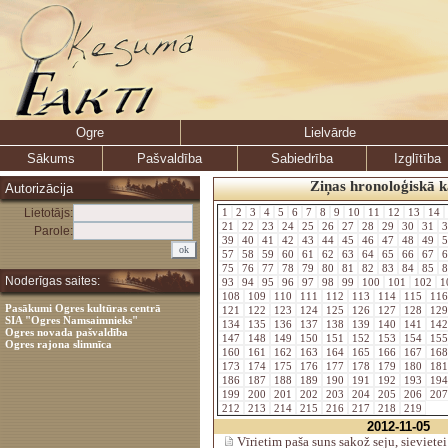
Ogre
Lielvārde
Sākums
Pašvaldība
Sabiedrība
Izglītība
Ziņas hronoloģiskā k
Autorizācija
Lietotājs:
1
2
3
4
5
6
7
8
9
10
11
12
13
14
21
22
23
24
25
26
27
28
29
30
31
3
Parole:
39
40
41
42
43
44
45
46
47
48
49
5
57
58
59
60
61
62
63
64
65
66
67
6
75
76
77
78
79
80
81
82
83
84
85
8
Noderīgas saites:
93
94
95
96
97
98
99
100
101
102
1
108
109
110
111
112
113
114
115
11
Pasākumi Ogres kultūras centrā
121
122
123
124
125
126
127
128
12
SIA "Ogres Namsaimnieks"
134
135
136
137
138
139
140
141
14
Ogres novada pašvaldība
147
148
149
150
151
152
153
154
15
Ogres rajona slimnīca
160
161
162
163
164
165
166
167
16
173
174
175
176
177
178
179
180
18
186
187
188
189
190
191
192
193
19
199
200
201
202
203
204
205
206
20
212
213
214
215
216
217
218
219
2012-11-05
Vīrietim paša suns sakož seju, sievietei