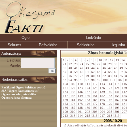
Ogre
Lielvārde
Sākums
Pašvaldība
Sabiedrība
Izglītība
Ziņas hronoloģiskā k
Autorizācija
Lietotājs:
1
2
3
4
5
6
7
8
9
10
11
12
13
14
21
22
23
24
25
26
27
28
29
30
31
3
Parole:
39
40
41
42
43
44
45
46
47
48
49
5
57
58
59
60
61
62
63
64
65
66
67
6
75
76
77
78
79
80
81
82
83
84
85
8
Noderīgas saites:
93
94
95
96
97
98
99
100
101
102
1
108
109
110
111
112
113
114
115
11
Pasākumi Ogres kultūras centrā
121
122
123
124
125
126
127
128
12
SIA "Ogres Namsaimnieks"
134
135
136
137
138
139
140
141
14
Ogres novada pašvaldība
147
148
149
150
151
152
153
154
15
Ogres rajona slimnīca
160
161
162
163
164
165
166
167
16
173
174
175
176
177
178
179
180
18
186
187
188
189
190
191
192
193
19
199
200
201
202
203
204
205
206
20
212
213
214
215
216
217
218
219
2008-10-20
Aizvadītajās brīvdienās pieķerti divi ie