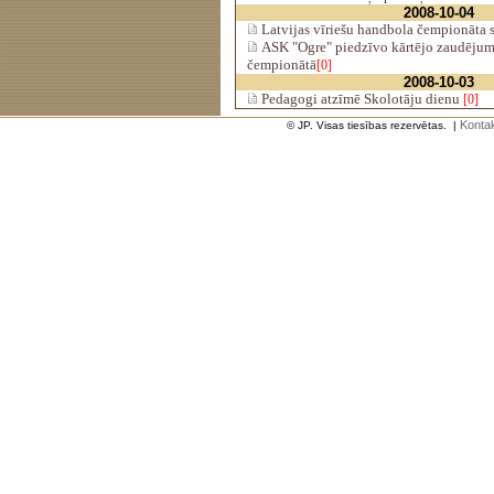
2008-10-04
Latvijas vīriešu handbola čempionāta s
ASK "Ogre" piedzīvo kārtējo zaudējum
čempionātā
[0]
2008-10-03
Pedagogi atzīmē Skolotāju dienu
[0]
Kontak
© JP. Visas tiesības rezervētas.
|