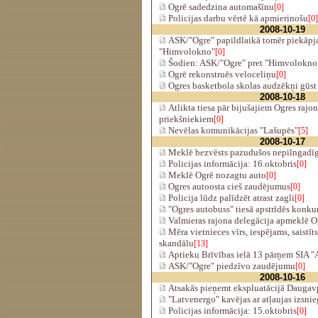
Ogrē sadedzina automašīnu
[0]
Policijas darbu vērtē kā apmierinošu
[0]
2008-10-19
ASK/"Ogre" papildlaikā tomēr piekāpj
"Himvolokno"
[0]
Šodien: ASK/"Ogre" pret "Himvolokno
Ogrē rekonstruēs veloceliņu
[0]
Ogres basketbola skolas audzēkņi gūst
2008-10-18
Atlikta tiesa pār bijušajiem Ogres rajon
priekšniekiem
[0]
Nevēlas komunikācijas "Lašupēs"
[5]
2008-10-17
Meklē bezvēsts pazudušos nepilngadīgo
Policijas informācija: 16.oktobris
[0]
Meklē Ogrē nozagtu auto
[0]
Ogres autoosta cieš zaudējumus
[0]
Policija lūdz palīdzēt atrast zagli
[0]
"Ogres autobuss" tiesā apstrīdēs konkur
Valmieras rajona delegācija apmeklē O
Mēra vietnieces vīrs, iespējams, saistīt
skandālu
[13]
Aptieku Brīvības ielā 13 pārņem SIA "
ASK/"Ogre" piedzīvo zaudējumu
[0]
2008-10-16
Atsakās pieņemt ekspluatācijā Daugavp
"Latvenergo" kavējas ar atļaujas izsni
Policijas informācija: 15.oktobris
[0]