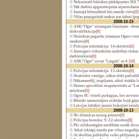
Nekonstatē būtiskus pārkāpumus SIA "
Sāk darbus apgaismojuma atjaunošanai
Jaunajā bērnudārzā būs mazāk vietu
[0]
Vēlas paaugstināt maksu par ūdeni (pap
2008-10-15
ASK/"Ogre" aizsargam Gaisiņam - desm
diskvalifikācija
[0]
Noteiktas pagaidu izmaiņas Ogres virzi
sarakstos
[0]
Policijas informācija: 14.oktobris
[0]
Jaunogres vidusskolas audzēkņi tiekas 
darbiniekiem
[0]
ASK/"Ogre" uzvar "Latgali" ar 4:2
[0]
2008-10-14
Policijas informācija: 13.oktobris
[0]
Neatrodot vainīgo, nākas tērēt pašvald
Nākamnedēļ, iespējams, atkal strādās l
Domes speciālisti neapmierināti ar "Lat
attieksmi
[0]
Ogres SC vīrieši piekāpjas, bet sieviete
Būtiski samazinājies avārijās bojā gāju
Latvijas labākie jaunie hokejisti trenē
2008-10-13
No slimnīcas nozog printeri
[0]
Policijas hronika: 9.-12.oktobris
[0]
Pēc nelikumīgām medībām uzsāk divus
Atkal izkrāpj naudu par viltus negadī
Ar skolēnu palīdzību veiks pētījumu p