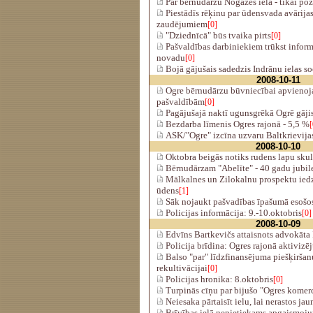
Par bērnudārzu Nogāzes ielā - tikai po
Piestādīs rēķinu par ūdensvada avārijas
zaudējumiem
[0]
"Dziednīcā" būs tvaika pirts
[0]
Pašvaldības darbiniekiem trūkst inform
novadu
[0]
Bojā gājušais sadedzis Indrānu ielas so
2008-10-11
Ogre bērnudārzu būvniecībai apvienoja
pašvaldībām
[0]
Pagājušajā naktī ugunsgrēkā Ogrē gājis
Bezdarba līmenis Ogres rajonā - 5,5 %
[
ASK/"Ogre" izcīna uzvaru Baltkrievija
2008-10-10
Oktobra beigās notiks rudens lapu sku
Bērnudārzam "Abelīte" - 40 gadu jubil
Mālkalnes un Zilokalnu prospektu iedz
ūdens
[1]
Sāk nojaukt pašvadības īpašumā esošos
Policijas informācija: 9.-10.oktobris
[0]
2008-10-09
Edvīns Bartkevičs attaisnots advokāta I
Policija brīdina: Ogres rajonā aktivizē
Balso "par" līdzfinansējuma piešķiršan
rekultivācijai
[0]
Policijas hronika: 8.oktobris
[0]
Turpinās cīņu par bijušo "Ogres kome
Neiesaka pārtaisīt ielu, lai nerastos jau
Brīvības ielā nepietiekams apgaismoj