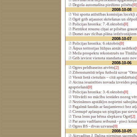
Degoša automašīna piedūmo pilsētu
[0]
2008-10-08
Visi sporta attīstības komisijas locekļ
Ogrē grib atjaunot skriešanas un slēpoš
Policijas hronika: 7.-8.oktobris
[0]
Pietrūkst resursu cīņai ar pilsētas grau
Domei nav rīcības plāna iedzīvotājiem
2008-10-07
Policijas hronika: 6.oktobris
[0]
Ārpus teritorijas lūžņus atstāt nedrīkst
[
Meža prospektu rekonstruēs no Tīnūžu 
Grib ieviest vienota standarta auto nov
2008-10-06
Ogres peldbaseins atvērts
[2]
Zibensturnīrā telpu futbolā uzvar "Ori
Vienā lietā cietušais – citā apsūdzētais
Aicina iesaistīties novada izveides pro
apspriešanā
[0]
Policijas hronika: 3.-6.oktobris
[0]
Viltvārži no mācību iestādes nozog vēr
Nezināmos apstākļos nopietni sabojātas
Pagalmā šaudās ar šaujamieroci bez atļ
Ciemupē aplaupa un ņirgājas par sievie
Tiesa lems par bērna slepkavu Ogrē
[2]
Par auto vadīšanu reibumā - pieci krim
Ogres BS - divas uzvaras
[0]
2008-10-05
Aizvadītas J. Daliņa piemiņas sacensīb