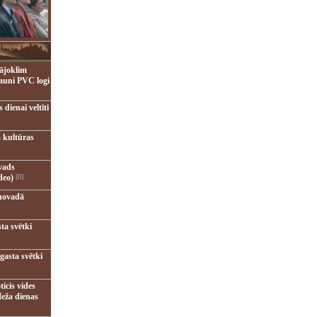
ājoklim
jauni PVC logi
dienai veltīti
 kultūras
vads
deo)
[0]
novadā
ta svētki
gasta svētki
ticis vides
eža dienas