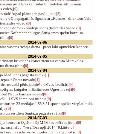
ēmumu par Ogres centrālās bibliotēkas siltināšanu
es video)
[0]
estrādē šogad plāno trīs pasākumus
[3]
umu dēļ nepagarinās līgumu ar „Rosmes” direktoru Valdi
tiešraides video)
[0]
novada domes komiteju sēdes (tiešraides video)
[0]
uzicē Noibrandenburgas Sauszemes spēku korpusa
(foto)
[0]
2014-07-06
ās vasaras trešajā dienā - pieci labi apmeklēti koncerti
2014-07-05
r diviem brīvdabas koncertiem aizvadīta Muzikālās
trā diena (foto)
[0]
2014-07-04
jā Madlienas pagasta svētki
[1]
 iepazīt Ogres novadu
[1]
des novadā pētīs jauniešu dzīves kvalitāti
[0]
spilgtas Latgales mākslinieces Ogres muzejā
[0]
bu! Nebūs karstais ūdens!
[0]
eši – LSVS čempioni futbolā
[0]
enioriem 23 medaļas LSVS 51.sporta spēlēs vieglatlētikā
rija)
[0]
en un sestdien Suntažu pagasta svētki!
[0]
2014-07-03
ņu koncertu Ogrē atklāj Mūzikas svētkus (foto)
[0]
uz sacensību "Veselības apļi 2014" 9.kārtu
[0]
i Brīvības ielā pie Norupītes plāno atjaunot rīt
[0]