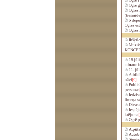
Ogrē P
Ogre g
Ogres 
(tiešraid
6 depu
Ogres est
Ogres 
Ikšķilē
Muzik
KONCE
19.jūli
atbrauc i
11. jūl
Atbildī
nāvi
[0]
Publisk
personas
Iedzīvo
līmeņa sv
Divas 
Iespēja
krējuma
[
Ogrē pa
Atpūtas
Autobus
Sieviet