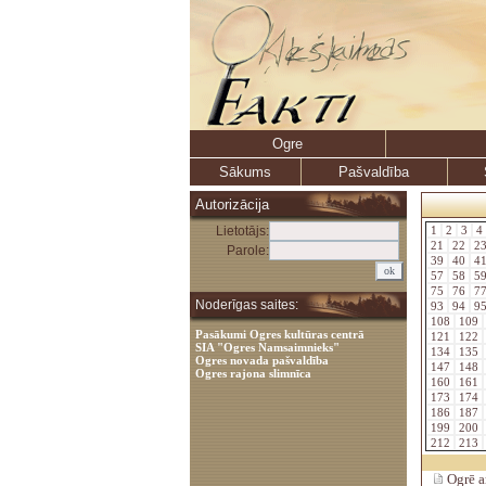
Ogre
Sākums
Pašvaldība
Autorizācija
Lietotājs:
1
2
3
4
21
22
2
Parole:
39
40
4
57
58
5
75
76
7
Noderīgas saites:
93
94
9
108
109
Pasākumi Ogres kultūras centrā
121
122
SIA "Ogres Namsaimnieks"
134
135
Ogres novada pašvaldība
147
148
Ogres rajona slimnīca
160
161
173
174
186
187
199
200
212
213
Ogrē ar