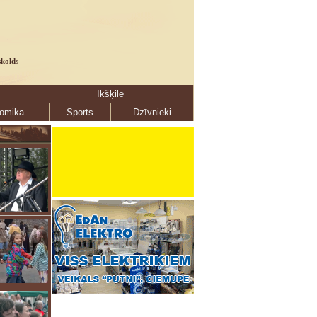
skolds
Ikšķile
omika
Sports
Dzīvnieki