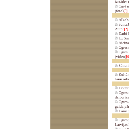
izstādes 
Ogrē n
(foto)
[0]
Alkoho
Suntaž
Auto"
[2]
Darbi B
Uz Smi
Aicina 
Ogres s
Ogres k
(video)
[0
Sūnu ie
Kultūra
Jāņu orķe
Divrei
Ogres 
darbu iz
Ogres e
gaida pā
Dāma pi
Ogres 
Latvijas