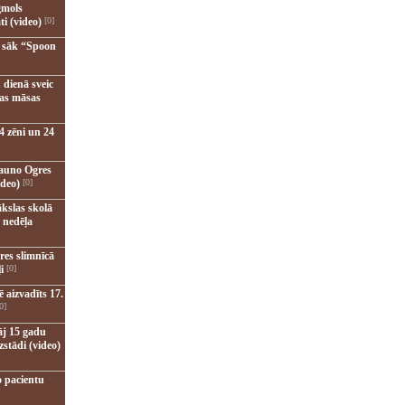
gmols
ti (video)
[0]
u sāk “Spoon
 dienā sveic
nas māsas
4 zēni un 24
jauno Ogres
ideo)
[0]
kslas skolā
 nedēļa
res slimnīcā
i
[0]
 aizvadīts 17.
0]
āj 15 gadu
zstādi (video)
o pacientu