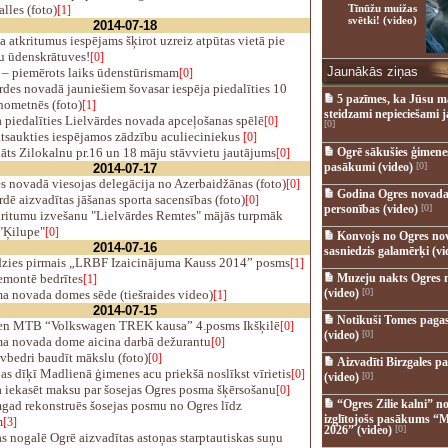
lles (foto)
Tīnūžu muižas
[1]
svētki! (video)
2014-07-18
 atkritumus iespējams šķirot uzreiz atpūtas vietā pie
 ūdenskrātuves!
[0]
Jaunākās ziņas
 – piemērots laiks ūdenstūrismam
[0]
des novadā jauniešiem šovasar iespēja piedalīties 10
5 pazīmes, ka Jūsu m
nometnēs (foto)
[1]
steidzami nepieciešami 
piedalīties Lielvārdes novada apceļošanas spēlē
[0]
[0]
tsaukties iespējamos zādzību aculieciniekus
[0]
āts Zilokalnu pr.16 un 18 māju stāvvietu jautājums
Ogrē sākušies ģimenes 
[0]
pasākumi (video)
[0]
2014-07-17
s novadā viesojas delegācija no Azerbaidžānas (foto)
[0]
Godina Ogres novada
dē aizvadītas jāšanas sporta sacensības (foto)
[0]
personības (video)
[0]
kritumu izvešanu "Lielvārdes Remtes" mājās turpmāk
 "Ķilupe"
[0]
Konvojs no Ogres no
2014-07-16
sasniedzis galamērķi (vi
zies pirmais „LRBF Izaicinājuma Kauss 2014” posms
[1]
emontē bedrītes
Muzeju nakts Ogres 
[1]
(video)
[0]
 novada domes sēde (tiešraides video)
[1]
2014-07-15
Notikuši Tomes pagas
en MTB “Volkswagen TREK kausa” 4.posms Ikšķilē
[0]
(video)
[0]
 novada dome aicina darbā dežurantu
[0]
vbedri baudīt mākslu (foto)
[0]
Aizvadīti Birzgales pa
s dīķī Madlienā ģimenes acu priekšā noslīkst vīrietis
[0]
(video)
[0]
 iekasēt maksu par šosejas Ogres posma šķērsošanu
[0]
“Ogres Zilie kalni” no
ad rekonstruēs šosejas posmu no Ogres līdz
izglītojošs pasākums “M
m
[3]
2026” (video)
[0]
 nogalē Ogrē aizvadītas astoņas starptautiskas suņu