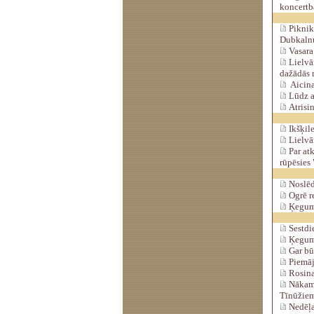
koncertba
Piknika
Dubkalnu
Vasara
Lielvār
dažādās 
Aicina 
Lūdz a
Atrisin
Ikšķile
Lielvār
Par at
rūpēsies
Noslēd
Ogrē r
Ķeguma
Sestdi
Ķeguma
Gar bū
Piemāja
Rosina
Nākamg
Tīnūžie
Nedēļas