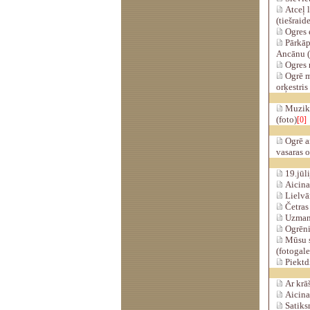
Atceļ l
(tiešraid
Ogres 
Pārkāp
Ancānu (
Ogres 
Ogrē m
orķestris 
Muzikāl
(foto)
[0]
Ogrē a
vasaras o
19.jūli
Aicina
Lielvār
Četras 
Uzmanī
Ogrēni
Mūsu s
(fotogale
Piektdi
Ar krāš
Aicina 
Satiksm