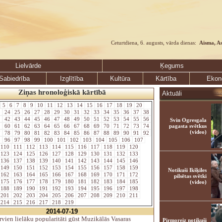
Ceturtdiena, 6. augusts, vārda dienas:
Aisma, A
Lielvārde
Ķegums
Sabiedrība
Izglītība
Kultūra
Kārtība
Ekon
Ziņas hronoloģiskā kārtībā
Aktuāli
5
6
7
8
9
10
11
12
13
14
15
16
17
18
19
20
3
24
25
26
27
28
29
30
31
32
33
34
35
36
37
38
1
42
43
44
45
46
47
48
49
50
51
52
53
54
55
56
Svin Ogresgala
9
60
61
62
63
64
65
66
67
68
69
70
71
72
73
74
pagasta svētkus
(video)
7
78
79
80
81
82
83
84
85
86
87
88
89
90
91
92
5
96
97
98
99
100
101
102
103
104
105
106
107
110
111
112
113
114
115
116
117
118
119
120
123
124
125
126
127
128
129
130
131
132
133
136
137
138
139
140
141
142
143
144
145
146
149
150
151
152
153
154
155
156
157
158
159
Notikuši Ikšķiles
162
163
164
165
166
167
168
169
170
171
172
pilsētas svētki
175
176
177
178
179
180
181
182
183
184
185
(video)
188
189
190
191
192
193
194
195
196
197
198
201
202
203
204
205
206
207
208
209
210
211
214
215
216
217
218
219
2014-07-19
vien lielāku popularitāti gūst Muzikālās Vasaras
Pirmoreiz notikuši