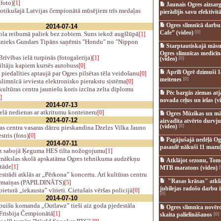
(foto)
[1]
Jaunais Ogres aizsar
otikušajā Latvijas čempionātā mūsējiem trīs medaļas
pierādījis savu efektivitā
Ogres slimnīcā darb
2014-07-14
Cafe” (video)
[0]
la reibumā paliek bez zobiem. Suns iekož augšlūpā
[1]
nieks Gundars Tipāns saņēmis "Hondu" no "Nippon
Starptautiskajā māsu
Ogres slimnīcas medicī
rīvības ielā turpinās (fotogalerija)
[1]
(video)
[0]
ltāju kapiem kursēs autobuss
[0]
Aprīlī Ogrē dzimuši 1
piedalīties aptaujā par Ogres pilsētas tēla veidošanu
[0]
meitenes
[0]
limnīcā ieviesta elektronisko pierakstu sistēma
[0]
ultūras centra jauniešu koris izcīna zelta diplomu
Pēc bargās ziemas at
]
novada ceļus un ielas (v
2014-07-13
lā nedienas ar atkritumu konteineru
[0]
Ogres Mūzikas un mā
2014-07-12
aizvadīta atvērto durvju
(video)
[0]
s centra vasaras dārzu pieskandina Dzelzs Vilka Jauno
stris (foto)
[0]
Pagājušajā nedēļā Og
2014-07-11
pasaulē nākuši 11 mazuļ
z sabojā Ķeguma HES tilta nožogojumu
[1]
mākslas skolā apskatāma Ogres tehnikuma audzēkņu
Atklājot sezonu, Tomē
stāde
[1]
MTB maratons (video)
[
strādi atklās ar „Pērkona” koncertu. Arī kultūras centru
"Rasas krāsas" atkl
rmaiņas (PAPILDINĀTS)
[5]
jubilejas radošo darbu i
eturā „iekausta” vīrieti. Cietušais vēršas policijā
[0]
[0]
2014-07-10
puišu komanda „Outlawz” tieši aiz goda pjedestāla
Ogres slimnīca novēr
 Frisbija Čempionātā
[1]
skaita palielināšanos
[0]