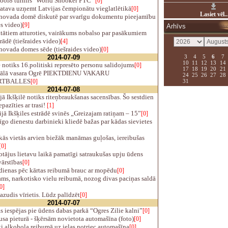
ool8 turnīrs "World Snooker PTC"
[0]
atava uzņemt Latvijas čempionātu vieglatlētikā
[0]
Lasiet vēl..
novada domē diskutē par svarīgu dokumentu pieejamību
es video)
[9]
Arhīvs
tātiem atturoties, vairākums nobalso par pasākumiem
rādē (tiešraides video)
[4]
novada domes sēde (tiešraides video)
[0]
3
4
5
6
7
2014-07-09
10
11
12
13
14
 notiks 16.politiski represēto personu salidojums
[0]
17
18
19
20
21
ālā vasara Ogrē PIEKTDIENU VAKARU
24
25
26
27
28
RTBALLES
31
[0]
2014-07-08
jā Ikšķilē notiks riteņbraukšanas sacensības. Šo sestdien
epazīties ar trasi!
[1]
ijā Ikšķiles estrādē svinēs „Greizajam ratiņam – 15”
[0]
go dienestu darbinieki kliedē bažas par kādas sievietes
ās vietās arvien biežāk manāmas guļošas, iereibušas
[0]
tājus lietavu laikā pamatīgi satraukušas upju ūdens
ārstības
[0]
dienas pēc kārtas reibumā brauc ar mopēdu
[0]
ms, narkotisko vielu reibumā, nozog divas paciņas saldā
0]
zudis vīrietis. Lūdz palīdzēt
[0]
2014-07-07
 iespējas pie ūdens dabas parkā “Ogres Zilie kalni”
[0]
a pieturā - šķērsām novietota automašīna (foto)
[0]
i alkohola reibumā uz ielas notriec automašīna
[0]