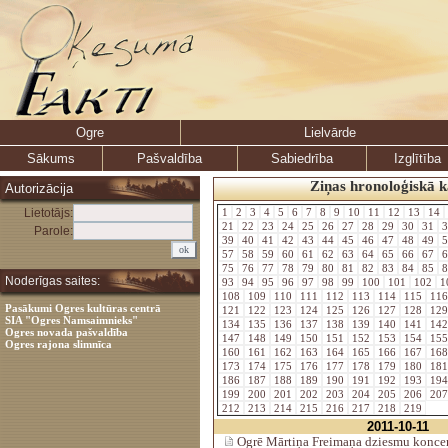
Ogre
Lielvārde
Sākums
Pašvaldība
Sabiedrība
Izglītība
Ziņas hronoloģiskā k
Autorizācija
Lietotājs:
1
2
3
4
5
6
7
8
9
10
11
12
13
14
21
22
23
24
25
26
27
28
29
30
31
3
Parole:
39
40
41
42
43
44
45
46
47
48
49
5
57
58
59
60
61
62
63
64
65
66
67
6
75
76
77
78
79
80
81
82
83
84
85
8
Noderīgas saites:
93
94
95
96
97
98
99
100
101
102
1
108
109
110
111
112
113
114
115
11
Pasākumi Ogres kultūras centrā
121
122
123
124
125
126
127
128
12
SIA "Ogres Namsaimnieks"
134
135
136
137
138
139
140
141
14
Ogres novada pašvaldība
147
148
149
150
151
152
153
154
15
Ogres rajona slimnīca
160
161
162
163
164
165
166
167
16
173
174
175
176
177
178
179
180
18
186
187
188
189
190
191
192
193
19
199
200
201
202
203
204
205
206
20
212
213
214
215
216
217
218
219
2011-10-11
Ogrē Mārtiņa Freimaņa dziesmu koncer