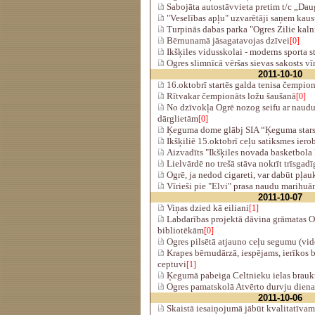
Sabojāta autostāvvieta pretim t/c „Da
"Veselības apļu" uzvarētāji saņem kaus
Turpinās dabas parka "Ogres Zilie kalni
Bērnunamā jāsagatavojas dzīvei
[0]
Ikšķiles vidusskolai - moderns sporta s
Ogres slimnīcā vēršas sievas sakosts vīr
2011-10-10
16.oktobrī startēs galda tenisa čempion
Rītvakar čempionāts ložu šaušanā
[0]
No dzīvokļa Ogrē nozog seifu ar naudu
dārglietām
[0]
Ķeguma dome glābj SIA “Ķeguma star
Ikšķiliē 15.oktobrī ceļu satiksmes ier
Aizvadīts "Ikšķiles novada basketbola
Lielvārdē no trešā stāva nokrīt trīsgadī
Ogrē, ja nedod cigareti, var dabūt pļau
Vīrieši pie "Elvi" prasa naudu marihuā
2011-10-07
Viņas dzied kā eiliani
[1]
Labdarības projektā dāvina grāmatas O
bibliotēkām
[0]
Ogres pilsētā atjauno ceļu segumu (vid
Krapes bērnudārzā, iespējams, ierīkos 
ceptuvi
[1]
Ķegumā pabeiga Celtnieku ielas brauk
Ogres pamatskolā Atvērto durvju diena
2011-10-06
Skaistā iesaiņojumā jābūt kvalitatīvam