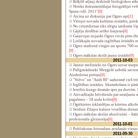
Ikšķilē atļauj dedzināt bioloģiskos atk
Notiks dokumentālajai fotogrāfijai vel
Spura ceļš. 2011"
[0]
Aicina uz diskusiju par Ogres upi
[1]
Vērojot novada kultūras iestādes, prie
No ceturtdienas tiks slēgta satiksme U
Gājēju drošībai ierīko barjeras
[0]
Gatavojas nojaukt Ogres vecās pirts ēk
Lielākajās novada izglītības iestādēs 
Ogres stadionā vingro un sporto 700 t
[0]
Ogres mākslas skolā jauna izstāde
[0]
2011-10-03
Jaunie mežinieki no Ogres uzvar starpt
Palīgstrādnieki Meņģelē uzbrūk savie
Aizdedzina pirtiņu
[0]
"Volvo" un "Audi 80" sadursmē cieš trī
Izglītības iestādes: likumdošana ir pārā
Iereibis kungs dusmās sper pa durvīm. 
Aizvadītajās brīvdienās par neatļautu 
pagalmos – 18 soda kvītis
[0]
Ogrēnietes izklaidējas ar krietnu alko
Setdien Zilajos kalnos veselības dienai
Ogres mākslas skolas absolvente – Itāl
profesionāla gleznotāja
[0]
2011-10-01
Publiskotas fotoradaru atrašanās vietas
2011-09-30