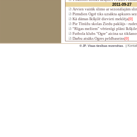
2011-09-27
Arvien vairāk slimo ar sezonālajām sl
Pirmdien Ogrē tiks uzsākta apkures se
Kā dāmas Ikšķilē dievieti meklēja
[0]
Pie Tīnūžu skolas Ziedu paklājs - ruden
“Rīgas mežiem” vērienīgi plāni Ikšķil
Futbola klubs "Ogre" aicina uz tikšano
Darbu atsāks Ogres peldbaseins
[0]
Kontak
© JP. Visas tiesības rezervētas.
|