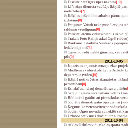
Diskutē par Ogres upes nākotni
[10]
LTV ziņu dienesta vadītājs Ikšķilē pas
nodarbības
[2]
Ikšķiles pašvaldība atbalsta pārmaiņu 
izdošanu
[0]
Pētījums: Vairāk nekā puse Latvijas i
saldumu veselīgumu
[0]
Policisti aicina vidusskolēnus uz volej
Trakais Foto Rallijs atkal Ogrē! (video
Bankomāta darbība Suntažos joprojām 
Iedzīvotāji cieš
[3]
Ogres novadā meklē ģimenes, kas varētu
pils
[0]
2011-10-05
Iepazīstas ar jaunās muzeja ēkas proje
Madlienas vidusskola LabieDarbi.lv ko
deju tērpus (video)
[0]
Ikšķilē notiks četras aizraujošas tikšan
personībām
[0]
Esi aktīvs, neļauj demolēt savu pilsētu
Skrējēji gatavi sacensībām rudens kros
Bibliotēkā gaidīti arī pirmsskolas vec
Sociālie dienesti gatavojas ziemai (vid
Ķeguma komercnovirziena vidusskola 
Šodien Ogres novadu apmeklēs satiksm
Uzlabos satiksmes drošību uz autoceļa
2011-10-04
Atklās Ikšķiles vidusskolas sporta sta