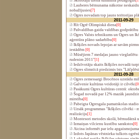
Skolotāju dienā summina pedagogus
[1
Lauberes bērnunama nākotne neskaidra
nobažījusies
[7]
Ogres novadam top jauns teritorijas pl
2011-09-29
Rīt Ogrē Olimpiskā diena
[0]
Pašvaldības gaida valdības godprātību
Ogres Valsts tehnikums un Ogres un Ikšķ
aģentūra plāno sadarbību
[0]
Ikšķiles novads lepojas ar savām pirmss
iestādēm
[0]
Mūsējiem 7 medaļas jauno vieglatlētu 
rudenim 2011"
[1]
Iedzīvotāju skaits Ikšķiles novadā turp
Ogres slimnīcā piedzimis īsts "Lāčplēsi
2011-09-28
Ogres zemessargi Brocēnos uzstāda mili
Galvenie kultūras veidotāji ir cilvēki
[0
Pasākumi Ogres kultūras centrā: oktobr
Šogad novadā par 12% mazāk jaundzim
mirstība
[0]
Pabeigta Ogresgala pamatskolas stadio
Uzsāk programmas "Ikšķiles cilvēki - m
realizāciju
[1]
Montesori metodes skolā, bērnudārzā 
Izmaiņas vilcienu kustību sarakstos
[0]
Aicina informēt par ielu apgaismojuma
Izdots Japānas vēstnieka tulkots ogrēn
1.oktobrī notiks Ikšķiles vēstures zinā