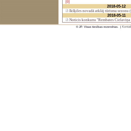
[0]
2018-05-12
Ikšķiles novadā atklāj tūrisma sezonu 
2018-05-11
Noticis konkurss "Rembates Cielaviņa 
Kontak
© JP. Visas tiesības rezervētas.
|