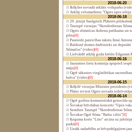
2018-06-20
Ikšķiles novadā atklāts veikparks (vid
Atklāj velomaršrutu "Ogres upes ieleja
2018-06-18
20. jūnijā Saulgrieži Plāteres pilskalnā
Taurupē viesojas “Skroderdienas Silm
Ogres slimnīcas ikdiena patīkamu un 
pilna
[0]
Pasniedz pateicības rakstu Intai Antone
Baldonē domes darbinieki un deputāti 
Silmačos" (video)
[0]
Lielvārdē atklāj goda krēslu Edgaram 
2018-06-16
Jaunatnes lietu komisija apspriež iespē
māju
[0]
Ogrē sākusies vieglatlētikas sacensības
balva" (video)
[0]
2018-06-15
Ikšķilē viesojas Ministru prezidents (v
Plāno ieviest Ogres novada iedzīvotāja
2018-06-14
Ogrē godina komunistiskā genocīda up
Šovakar brīvdabas koncerts “Upes vaka
Sestdien Taurupē “Skroderdienas Silm
Šovakar Ogrē filma “Baltu ciltis”
[0]
Ķeguma koris “Lins” aicina uz jubilej
parkā
[0]
Uzsāk sadarbību ar brīvprātīgajiem ja