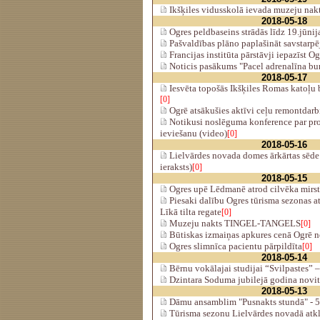
Ikšķiles vidusskolā ievada muzeju nak
2018-05-18
Ogres peldbaseins strādās līdz 19.jūni
Pašvaldības plāno paplašināt savstarpē
Francijas institūta pārstāvji iepazīst Og
Noticis pasākums "Pacel adrenalīna bu
2018-05-17
Iesvēta topošās Ikšķiles Romas katoļu 
[0]
Ogrē atsākušies aktīvi ceļu remontdarb
Notikusi noslēguma konference par p
ieviešanu (video)
[0]
2018-05-16
Lielvārdes novada domes ārkārtas sēde 
ieraksts)
[0]
2018-05-15
Ogres upē Lēdmanē atrod cilvēka mirst
Piesaki dalību Ogres tūrisma sezonas 
Līkā tilta regate
[0]
Muzeju nakts TINGEL-TANGELS
[0]
Būtiskas izmaiņas apkures cenā Ogrē n
Ogres slimnīca pacientu pārpildīta
[0]
2018-05-14
Bērnu vokālajai studijai “Svilpastes” –
Dzintara Soduma jubilejā godina novit
2018-05-13
Dāmu ansamblim "Pusnakts stundā" - 5!
Tūrisma sezonu Lielvārdes novadā atklā