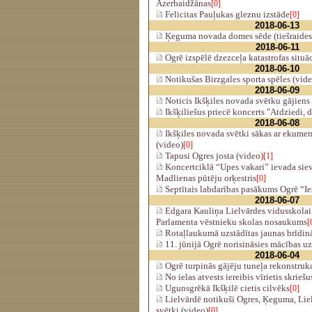
Azerbaidžānas
[0]
Felicitas Pauļukas gleznu izstāde
[0]
2018-06-13
Ķeguma novada domes sēde (tiešraides
2018-06-11
Ogrē izspēlē dzezceļa katastrofas situā
2018-06-10
Notikušas Birzgales sporta spēles (vid
2018-06-09
Noticis Ikšķiles novada svētku gājiens
Ikšķiliešus priecē koncerts "Atdziedi, 
2018-06-08
Ikšķiles novada svētki sākas ar ekum
(video)
[0]
Tapusi Ogres josta (video)
[1]
Koncertciklā “Upes vakari” ievada siev
Madlienas pūtēju orķestris
[0]
Septītais labdarības pasākums Ogrē “I
2018-06-07
Edgara Kauliņa Lielvārdes vidusskolai 
Parlamenta vēstnieku skolas nosaukums
[
Rotaļlaukumā uzstādītas jaunas brīdi
11. jūnijā Ogrē norisināsies mācības uz
2018-06-04
Ogrē turpinās gājēju tuneļa rekonstrukc
No ielas atvests iereibis vīrietis skrie
Ugunsgrēkā Ikšķilē cietis cilvēks
[0]
Lielvārdē notikuši Ogres, Ķeguma, Li
svētki (video)
[0]