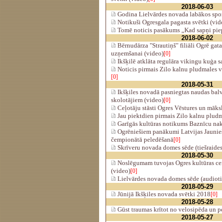
2018-06-03
Godina Lielvārdes novada labākos spor
Notikuši Ogresgala pagasta svētki (vid
Tomē noticis pasākums „Kad sapņi piep
2018-06-02
Bērnudārza "Strautiņš" filiāli Ogrē ga
uzņemšanai (video)
[0]
Ikšķilē atklāta regulāra vikingu kuģa s
Noticis pirmais Zilo kalnu pludmales vo
[0]
2018-05-31
Ikšķiles novadā pasniegtas naudas bal
skolotājiem (video)
[0]
Ceļotāju stāsti Ogres Vēstures un māks
Jau piektdien pirmais Zilo kalnu pludm
Garīgās kultūras notikums Baznīcu nakt
Ogrēniešiem panākumi Latvijas Jaunie
čempionātā peledēšanā
[0]
Skrīveru novada domes sēde (tiešraides
2018-05-30
Noslēgumam tuvojas Ogres kultūras ce
(video)
[0]
Lielvārdes novada domes sēde (audiotie
2018-05-29
Jūnijā Ikšķiles novada svētki 2018
[0]
2018-05-28
Gūst traumas krītot no velosipēda un p
2018-05-27