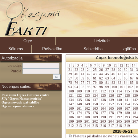
Ogre
Lielvārde
Sākums
Pašvaldība
Sabiedrība
Izglītība
Ziņas hronoloģiskā k
Autorizācija
Lietotājs:
1
2
3
4
5
6
7
8
9
10
11
12
13
14
21
22
23
24
25
26
27
28
29
30
31
3
Parole:
39
40
41
42
43
44
45
46
47
48
49
5
57
58
59
60
61
62
63
64
65
66
67
6
75
76
77
78
79
80
81
82
83
84
85
8
Noderīgas saites:
93
94
95
96
97
98
99
100
101
102
1
108
109
110
111
112
113
114
115
11
Pasākumi Ogres kultūras centrā
121
122
123
124
125
126
127
128
12
SIA "Ogres Namsaimnieks"
134
135
136
137
138
139
140
141
14
Ogres novada pašvaldība
147
148
149
150
151
152
153
154
15
Ogres rajona slimnīca
160
161
162
163
164
165
166
167
16
173
174
175
176
177
178
179
180
18
186
187
188
189
190
191
192
193
19
199
200
201
202
203
204
205
206
20
212
213
214
215
216
217
218
219
2018-06-21
Plāteres pilskalnā nosvinēti vasaras Sau