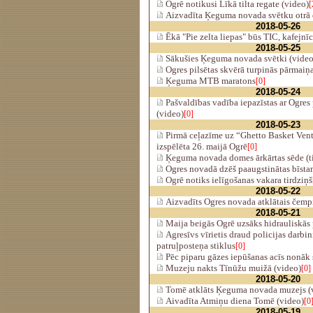
Ogrē notikusi Līkā tilta regate (video)
[
Aizvadīta Ķeguma novada svētku otrā 
2018-05-26
Ēkā "Pie zelta liepas" būs TIC, kafejnī
2018-05-25
Sākušies Ķeguma novada svētki (video
Ogres pilsētas skvērā turpinās pārmaiņa
Ķeguma MTB maratons
[0]
2018-05-24
Pašvaldības vadība iepazīstas ar Ogres
(video)
[0]
2018-05-23
Pirmā ceļazīme uz “Ghetto Basket Vents
izspēlēta 26. maijā Ogrē
[0]
Ķeguma novada domes ārkārtas sēde (ti
Ogres novadā dzēš paaugstinātas bīst
Ogrē notiks ielīgošanas vakara tirdziņš
2018-05-22
Aizvadīts Ogres novada atklātais čemp
2018-05-21
Maija beigās Ogrē uzsāks hidrauliskās
Agresīvs vīrietis draud policijas darbin
patruļposteņa stiklus
[0]
Pēc piparu gāzes iepūšanas acīs nonāk 
Muzeju nakts Tīnūžu muižā (video)
[0]
2018-05-20
Tomē atklāts Ķeguma novada muzejs (
Aivadīta Atmiņu diena Tomē (video)
[0
2018-05-19