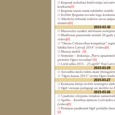
Ķegumā izsludina Iedzīvotāju iniciatīv
konkursu
[0]
Ķeguma tautas namā rokdarbu izstāde - 
Izvēlēti Ķeguma novada logo konkursa 
Alkohola reibumā ieskrien savas mājas 
slimnīcā
[0]
2015-03-30
Mazozolos uzsākti stāvkrasta nostiprin
Madlienas pansionāts atzīmē 20 gadu ju
video)
[0]
“Orions Celtniecības kompānija” iegūs
labākā būve Latvijā 2014” (video)
[0]
Muzejs meklē...
[0]
Seminārs – diskusija „Pļavu apsaimniek
pieredze Ogres novadam“
[0]
Lielā talka 2015 – 25.aprīlī! Visā Latv
2015-03-29
Aizvadīta skolu teātru skate (fotogaleri
“Ogres kausu 2015” izcīna Ogres klubs 
2015-03-27
Konkursa žūrija izvērtē iesniegtos darb
Ogrē viesojas pedagogi un skolēni no B
2015-03-26
5 padomi ceļojumu izmaksu samazināš
Aprīlis – Kustības mēnesis Lielvārdes
(video)
[0]
Piemiņas pasākumā Ogrē piedalās daudz
[0]