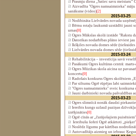
Prasmju diena „Satiec savu meistaru” 
Aizvadīta "Ogres namsaimnieka" māju 
sanāksme (video)
[2]
2015-03-25
Nodibināta Lielvārdes novada uzņēmēj
Bērnu rotaļu laukumā uzstādīti jauni s
urnas
[0]
Ogres Mākslas skolā izstāde "Rakstu d
Datorikas nodarbības plāno ieviest ja
Ikšķiles novada domes sēde (tiešraides
Lielvārdes novada domes sēde (tiešraid
2015-03-24
Rehabilitācija – investīcija savā veselī
Pasākumi Ogres kultūras centrā: marts-a
Ogres Mūzikas skola aicina uz pavasar
koncertu
[0]
Radošais konkurss Ogres skolēniem „E
Par siltumu Ogrē rūpējas labi saimniek
"Ogres namsaimnieks" sveic konkursa 
Jauni darbinieki novada pašvaldības ad
2015-03-23
Ogres slimnīcā nonāk daudzi piekautie
Iereibis kungs uzlauž paziņas dzīvokļa
izrēķināties
[0]
Ogrē cīnās ar „čurājošajiem puisēniem
Iereibušu šoferi Ogrē atkārtoti „pieķer”
Noslēdz līgumu par kārtības nodrošin
Autovadītājs aizmieg un iebrauc Ķeg