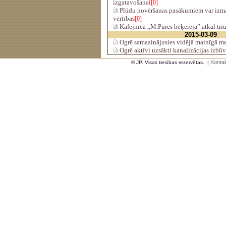
izgatavošanai
[0]
Plūdu novēršanas pasākumiem var izma
vērtības
[0]
Kafejnīcā „M.Pūres beķereja” atkal tr
2015-03-09
Ogrē samazinājusies vidējā mainīgā m
Ogrē aktīvi uzsākti kanalizācijas izbūv
Kontak
© JP. Visas tiesības rezervētas.
|