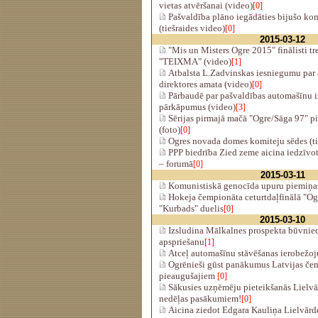
vietas atvēršanai (video)
[0]
Pašvaldība plāno iegādāties bijušo k
(tiešraides video)
[0]
2015-03-12
"Mis un Misters Ogre 2015" finālisti tr
"TEIXMA" (video)
[1]
Atbalsta L.Zadvinskas iesniegumu par 
direktores amata (video)
[0]
Pārbaudē par pašvaldības automašīnu i
pārkāpumus (video)
[3]
Sērijas pirmajā mačā "Ogre/Sāga 97" 
(foto)
[0]
Ogres novada domes komiteju sēdes (ti
PPP biedrība Zied zeme aicina iedzīvot
– forumā
[0]
2015-03-11
Komunistiskā genocīda upuru piemiņa
Hokeja čempionāta ceturtdaļfinālā "O
"Kurbads" duelis
[0]
2015-03-10
Izsludina Mālkalnes prospekta būvniec
apspriešanu
[1]
Atceļ automašīnu stāvēšanas ierobežo
Ogrēnieši gūst panākumus Latvijas čem
pieaugušajiem
[0]
Sākusies uzņēmēju pieteikšanās Lielv
nedēļas pasākumiem!
[0]
Aicina ziedot Edgara Kauliņa Lielvārd