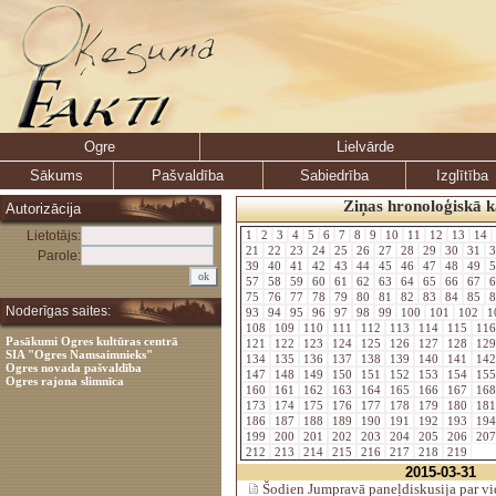
Ogre
Lielvārde
Sākums
Pašvaldība
Sabiedrība
Izglītība
Ziņas hronoloģiskā k
Autorizācija
Lietotājs:
1
2
3
4
5
6
7
8
9
10
11
12
13
14
21
22
23
24
25
26
27
28
29
30
31
3
Parole:
39
40
41
42
43
44
45
46
47
48
49
5
57
58
59
60
61
62
63
64
65
66
67
6
75
76
77
78
79
80
81
82
83
84
85
8
Noderīgas saites:
93
94
95
96
97
98
99
100
101
102
1
108
109
110
111
112
113
114
115
11
Pasākumi Ogres kultūras centrā
121
122
123
124
125
126
127
128
12
SIA "Ogres Namsaimnieks"
134
135
136
137
138
139
140
141
14
Ogres novada pašvaldība
147
148
149
150
151
152
153
154
15
Ogres rajona slimnīca
160
161
162
163
164
165
166
167
16
173
174
175
176
177
178
179
180
18
186
187
188
189
190
191
192
193
19
199
200
201
202
203
204
205
206
20
212
213
214
215
216
217
218
219
2015-03-31
Šodien Jumpravā paneļdiskusija par v