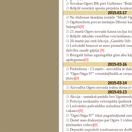
Šovakar Ogres BK pret Gulbenes “Buk
Ikšķilē noteikti sporta projektu konkur
2015-03-17
No rītdienas skatāma izstāde "Modē Og
Ogrēniešiem piecas medaļas Džosui ka
Salaspilī
[0]
21.martā Ogres novada kausa izcīņa lo
Ikšķilē sākušās veselības veicināšanas
20.martā jau otrā lekcija „Gandrīz līd
Lielvārdē braucot ar auto piemeklē ins
dzīvību zaudē gājēja
[0]
Birzgalē kūlas ugunsgrēkā gūst abu kā
apdegumus
[0]
2015-03-16
Piektdiena - 13.marts - aizvadīta ar d
"Ogre/Sāga 97" ceturtdaļfinālā ar cie
(foto)
[0]
2015-03-14
Aizvadīta Ogres novada teātra diena (v
2015-03-13
Akcija - samaksā parādu bez līgumsoda
Policija noskaidro velosipēda īpašniek
Lielvārdes pašvaldība izsludina BŪ
vakanci
[0]
"Ogre/Sāga 97" tikai pagarinājumā zau
Domē asas diskusijas par Ogres 1.vidus
(tiešraides video)
[0]
Deputāti nepiekrīt totalizatora un der