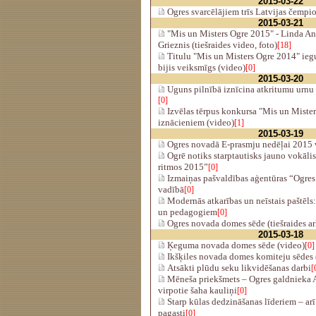
2015-03-22
Ogres svarcēlājiem trīs Latvijas čempion
2015-03-21
"Mis un Misters Ogre 2015" - Linda An
Grieznis (tiešraides video, foto)
[18]
Titulu "Mis un Misters Ogre 2014" ieg
bijis veiksmīgs (video)
[0]
2015-03-20
Uguns pilnībā iznīcina atkritumu urnu 
[0]
Izvēlas tērpus konkursa "Mis un Mister
iznācieniem (video)
[1]
2015-03-19
Ogres novadā E-prasmju nedēļai 2015 v
Ogrē notiks starptautisks jauno vokāli
ritmos 2015”
[0]
Izmaiņas pašvaldības aģentūras “Ogres
vadībā
[0]
Modernās atkarības un neīstais paštēls
un pedagogiem
[0]
Ogres novada domes sēde (tiešraides ar
2015-03-18
Ķeguma novada domes sēde (video)
[0]
Ikšķiles novada domes komiteju sēdes 
Atsākti plūdu seku likvidēšanas darbi
[
Mēneša priekšmets – Ogres galdnieka 
virpotie šaha kauliņi
[0]
Starp kūlas dedzināšanas līderiem – ar
pagasti
[0]