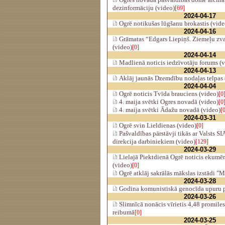
dezinformāciju (video)
[69]
2024-04-17
Ogrē notikušas lūgšanu brokastis (vide
2024-04-16
Grāmatas “Edgars Liepiņš. Ziemeļu zva
(video)
[0]
2024-04-14
Madlienā noticis iedzīvotāju forums (v
2024-04-13
Aklāj jaunās Dzemdību nodaļas telpas 
2024-04-04
Ogrē noticis Tvīda brauciens (video)
[0
4. maija svētki Ogres novadā (video)
[0
4. maija svētki Ādažu novadā (video)
[
2024-03-31
Ogrē svin Lieldienas (video)
[0]
Pašvaldības pārstāvji tikās ar Valsts SI
direkcija darbiniekiem (video)
[129]
2024-03-29
Lielajā Piektdienā Ogrē noticis ekumēn
(video)
[0]
Ogrē atklāj sakrālās mākslas izstādi "M
2024-03-28
Godina komunistiskā genocīda upuru p
2024-03-26
Slimnīcā nonācis vīrietis 4,48 promiles
reibumā
[0]
2024-03-25