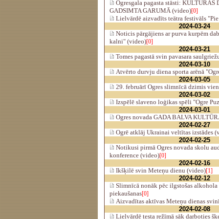
Ogresgala pagasta stāsti: KULTŪR
GADSIMTA GARUMĀ (video)
[0]
Lielvārdē aizvadīts teātra festivāls "P
2024-03-24
Noticis pārgājiens ar purva kurpēm dab
kalni" (video)
[0]
2024-03-21
Tomes pagastā svin pavasara saulgriežu
2024-03-10
Atvērto durvju diena sporta arēnā "Ogr
2024-03-05
29. februārī Ogres slimnīcā dzimis vien
2024-03-02
Izspēlē slaveno loģikas spēli "Ogre Pu
2024-03-01
Ogres novada GADA BALVA KULTŪRĀ 
2024-02-27
Ogrē atklāj Ukrainai veltītas izstādes (
2024-02-25
Notikusi pirmā Ogres novada skolu a
konference (video)
[0]
2024-02-16
Ikšķilē svin Meteņu dienu (video)
[1]
2024-02-12
Slimnīcā nonāk pēc ilgstošas alkohola 
piekaušanas
[0]
Aizvadītas aktīvas Meteņu dienas svin
2024-02-08
Lielvārdē testa režīmā sāk darboties šķ