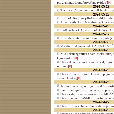
programmas dronu būvēšanā (video)
[0]
2024-05-27
Traumas gūst gan ar motocikla ķēdi, ga
2024-05-26
Notikuši Ķeguma pilsētas svētki (vide
Atver tautiskās dzīvesziņas grāmatas (
2024-05-20
Nedēļas laikā Ogres slimnīcā pasaulē 
2024-05-12
Aizvadīts Interešo interešu festivāls (v
2024-04-30
Mūsdienu dejas izrāde LAIKMETA BĒ
2024-04-29
Zilo kalnu aģentūras darbinieki talkoj
Ogrē (video)
[0]
Ogres slimnīcā nonāk sieviete 4,5 prom
reibumā
[0]
2024-04-28
Ogres novada talkā tiek veikta pagrab
vietām (video)
[0]
2024-04-23
Taupot enerģiju, svarīgi noteikt priorit
Jauni risinājumi siltumenerģijas patēr
Ogres Zilajos kalnos aizvadītas MEŽ
Ogre uzņem ERASMUS+ partnerus no 4 
2024-04-22
Ogrē turpinās Dzemdību nodaļas jauno
2024-04-20
Ogres novada pašvaldības dome aicina 