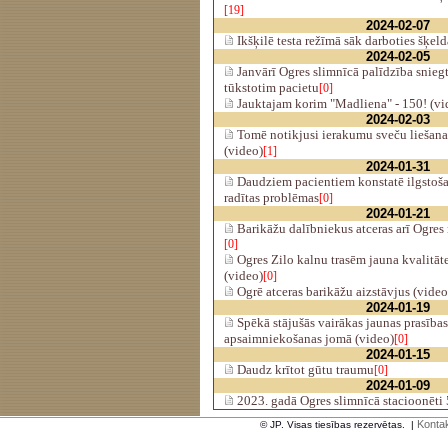
[19]
2024-02-07
Ikšķilē testa režīmā sāk darboties šķel
2024-02-05
Janvārī Ogres slimnīcā palīdzība snieg
tūkstotim pacietu
[0]
Jauktajam korim "Madliena" - 150! (vi
2024-02-03
Tomē notikjusi ierakumu sveču liešana
(video)
[1]
2024-01-31
Daudziem pacientiem konstatē ilgstoša
radītas problēmas
[0]
2024-01-21
Barikāžu dalībniekus atceras arī Ogres
[0]
Ogres Zilo kalnu trasēm jauna kvalitāte 
(video)
[0]
Ogrē atceras barikāžu aizstāvjus (video
2024-01-19
Spēkā stājušās vairākas jaunas prasība
apsaimniekošanas jomā (video)
[0]
2024-01-15
Daudz krītot gūtu traumu
[0]
2024-01-09
2023. gadā Ogres slimnīcā stacioonēti 
Kontak
© JP. Visas tiesības rezervētas.
|