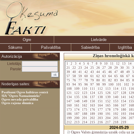
Ogre
Lielvārde
Sākums
Pašvaldība
Sabiedrība
Izglītība
Ziņas hronoloģiskā k
Autorizācija
Lietotājs:
1
2
3
4
5
6
7
8
9
10
11
12
13
14
21
22
23
24
25
26
27
28
29
30
31
3
Parole:
39
40
41
42
43
44
45
46
47
48
49
5
57
58
59
60
61
62
63
64
65
66
67
6
75
76
77
78
79
80
81
82
83
84
85
8
Noderīgas saites:
93
94
95
96
97
98
99
100
101
102
1
108
109
110
111
112
113
114
115
11
Pasākumi Ogres kultūras centrā
121
122
123
124
125
126
127
128
12
SIA "Ogres Namsaimnieks"
134
135
136
137
138
139
140
141
14
Ogres novada pašvaldība
147
148
149
150
151
152
153
154
15
Ogres rajona slimnīca
160
161
162
163
164
165
166
167
16
173
174
175
176
177
178
179
180
18
186
187
188
189
190
191
192
193
19
199
200
201
202
203
204
205
206
20
212
213
214
215
216
217
218
219
2024-05-29
Ogres Valsts ģimnāzija uzsāk ceļu uz ja