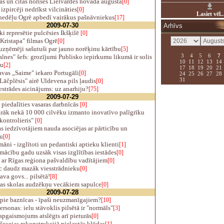
s un citas norises Lielvārdes novadā augustā
[0]
zpircēji nedrīkst vilcināties
[0]
Lasiet vēl..
nedēļu Ogrē apbedī vairākus pašnāvniekus
[17]
2009-07-30
Arhīvs
ki represētie pulcēsies Ikšķilē
[0]
Kristapa" filmas Ogrē
[0]
zņēmēji sašutuši par jauno norēķinu kārtību
[5]
3
4
5
6
7
nes" šefs: grozījumi Publisko iepirkumu likumā ir solis
10
11
12
13
14
šu
[2]
17
18
19
20
21
vas „Saime" iekaro Portugāli
[0]
24
25
26
27
28
31
āčplēsis" airē Uldevena pils ļaudis
[0]
strādes aicinājums: uz anarhiju?
[75]
2009-07-29
piedalīties vasaras darbnīcās
[0]
irāk nekā 10 000 cilvēku izmanto inovatīvo palīgrīku
kontrolieris"
[0]
s iedzīvotājiem nauda asociējas ar pārticību un
u
[0]
ni - izglītoti un pedantiski aptieku klienti
[1]
ācību gadu uzsāk visas izglītības iestādes
[0]
 ar Rīgas reģiona pašvaldību vadītājiem
[0]
c daudz mazāk viesstrādnieku
[0]
ava govs... pilsētā!
[8]
s skolas audzēkņu vecākiem sapulce
[0]
2009-07-28
pie baznīcas - īpaši neuzmanīgajiem?
[10]
sonas: ielu stāvoklis pilsētā ir "normāls"
[3]
pgaismojums atslēgts arī pieturās
[0]
osejas rekonstrukcijā pieļautās kļūdas