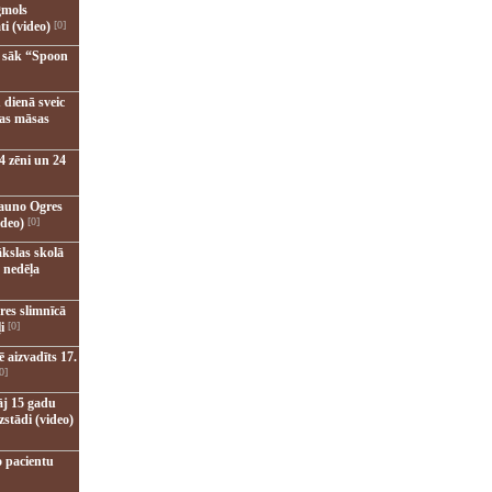
gmols
ti (video)
[0]
u sāk “Spoon
 dienā sveic
nas māsas
4 zēni un 24
jauno Ogres
ideo)
[0]
kslas skolā
 nedēļa
res slimnīcā
i
[0]
 aizvadīts 17.
0]
āj 15 gadu
zstādi (video)
o pacientu