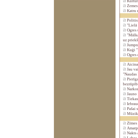
Kultūra
Zemes i
Katru 
Politis
"Lielā 
Ogres u
"Mālkal
uz priek
Jumpra
Kuģi "L
Ogres e
Aicina 
Jau va
"Naudas 
Pierīga
bezrūpīb
Narkomā
Jauno m
Tiekas
Iebrau
Pašai s
Mūzika
Zīmes 
Amatper
Nakts a
Labos š