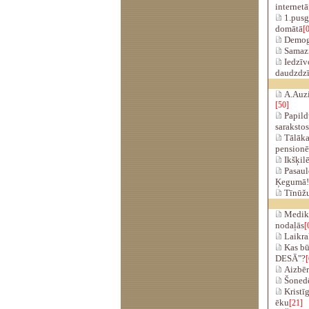
internetā
1.pusg
domātā
[0
Demogr
Samazin
Iedzīvo
daudzdz
A.Auzi
[50]
Papildu
sarakstos
Tālākai
pensionē
Ikšķilē
Pasaul
Ķegumā!
Tīnūžu
Medika
nodaļās
[
Laikrak
Kas bū
DESĀ"?
[
Aizbēr
Šonedē
Kristīg
ēku
[21]