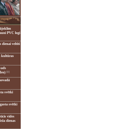
ājoklim
jauni PVC logi
dienai veltīti
 kultūras
vads
deo)
[0]
novadā
ta svētki
gasta svētki
ticis vides
eža dienas