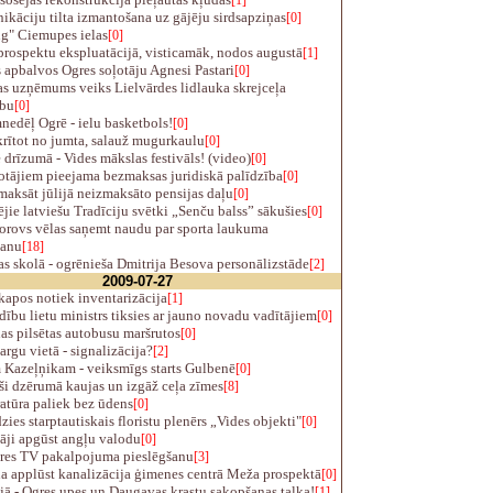
[1]
āciju tilta izmantošana uz gājēju sirdsapziņas
[0]
g" Ciemupes ielas
[0]
rospektu ekspluatācijā, visticamāk, nodos augustā
[1]
 apbalvos Ogres soļotāju Agnesi Pastari
[0]
s uzņēmums veiks Lielvārdes lidlauka skrejceļa
ību
[0]
edēļ Ogrē - ielu basketbols!
[0]
rītot no jumta, salauž mugurkaulu
[0]
 drīzumā - Vides mākslas festivāls! (video)
[0]
otājiem pieejama bezmaksas juridiskā palīdzība
[0]
aksāt jūlijā neizmaksāto pensijas daļu
[0]
jie latviešu Tradīciju svētki „Senču balss” sākušies
[0]
orovs vēlas saņemt naudu par sporta laukuma
šanu
[18]
 skolā - ogrēnieša Dmitrija Besova personālizstāde
[2]
2009-07-27
apos notiek inventarizācija
[1]
ību lietu ministrs tiksies ar jauno novadu vadītājiem
[0]
s pilsētas autobusu maršrutos
[0]
rgu vietā - signalizācija?
[2]
 Kazeļņikam - veiksmīgs starts Gulbenē
[0]
i dzērumā kaujas un izgāž ceļa zīmes
[8]
atūra paliek bez ūdens
[0]
ies starptautiskais floristu plenērs „Vides objekti"
[0]
āji apgūst angļu valodu
[0]
res TV pakalpojuma pieslēgšanu
[3]
a applūst kanalizācija ģimenes centrā Meža prospektā
[0]
jā - Ogres upes un Daugavas krastu sakopšanas talka!
[1]