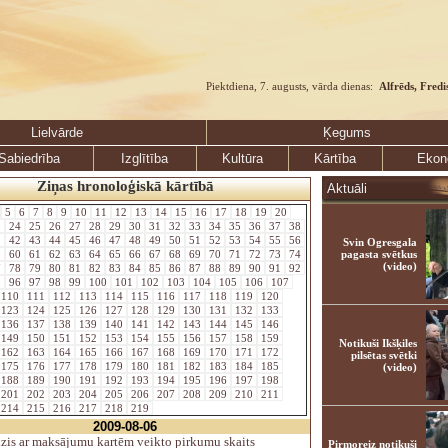
Piektdiena, 7. augusts, vārda dienas:
Alfrēds, Fredi
Lielvārde
Ķegums
Sabiedrība
Izglītība
Kultūra
Kārtība
Ekon
Ziņas hronoloģiskā kārtībā
Aktuāli
5
6
7
8
9
10
11
12
13
14
15
16
17
18
19
20
3
24
25
26
27
28
29
30
31
32
33
34
35
36
37
38
1
42
43
44
45
46
47
48
49
50
51
52
53
54
55
56
Svin Ogresgala
9
60
61
62
63
64
65
66
67
68
69
70
71
72
73
74
pagasta svētkus
(video)
7
78
79
80
81
82
83
84
85
86
87
88
89
90
91
92
5
96
97
98
99
100
101
102
103
104
105
106
107
110
111
112
113
114
115
116
117
118
119
120
123
124
125
126
127
128
129
130
131
132
133
136
137
138
139
140
141
142
143
144
145
146
149
150
151
152
153
154
155
156
157
158
159
Notikuši Ikšķiles
162
163
164
165
166
167
168
169
170
171
172
pilsētas svētki
175
176
177
178
179
180
181
182
183
184
185
(video)
188
189
190
191
192
193
194
195
196
197
198
201
202
203
204
205
206
207
208
209
210
211
214
215
216
217
218
219
2009-08-06
zis ar maksājumu kartēm veikto pirkumu skaits
Pirmoreiz notikuši