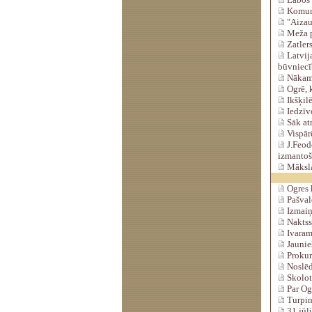
Komunik
"Aizau
Meža p
Zatlers
Latvija
būvniec
Nākamn
Ogrē, k
Ikšķilē
Iedzīv
Sāk atm
Vispārē
J.Feod
izmanto
Mākslas
Ogres k
Pašvald
Izmaiņa
Naktssa
Ivaram
Jaunieš
Prokur
Noslēdz
Skolot
Par Og
Turpin
31.jūli