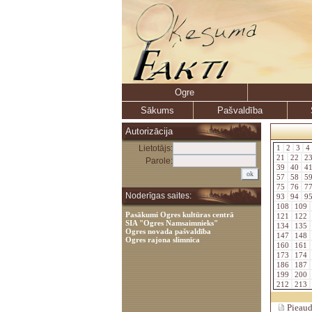
Ogre
Sākums
Pašvaldība
Autorizācija
Lietotājs:
1
2
3
4
21
22
2
Parole:
39
40
4
57
58
5
75
76
7
Noderīgas saites:
93
94
9
108
109
Pasākumi Ogres kultūras centrā
121
122
SIA "Ogres Namsaimnieks"
134
135
Ogres novada pašvaldība
147
148
Ogres rajona slimnīca
160
161
173
174
186
187
199
200
212
213
Pieaud