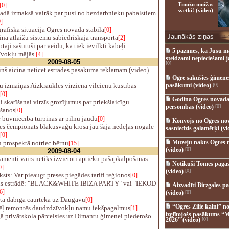
Tīnūžu muižas
[0]
svētki! (video)
adā izmaksā vairāk par pusi no bezdarbnieku pabalstiem
]
āfiskā situācija Ogres novadā stabila
[0]
Jaunākās ziņas
a atlaižu sistēmu sabiedriskajā transportā
[2]
tāji sašutuši par veidu, kā tiek ievilkti kabeļi
5 pazīmes, ka Jūsu m
īvokļu mājās
[4]
steidzami nepieciešami 
2009-08-05
[0]
ņš aicina neticēt estrādes pasākuma reklāmām (video)
Ogrē sākušies ģimenes 
 izmaiņas Aizkraukles virziena vilcienu kustības
pasākumi (video)
[0]
[0]
Godina Ogres novada
 skatīšanai virzīs grozījumus par priekšlaicīgu
personības (video)
[0]
šanos
[0]
 būvniecība turpinās ar pilnu jaudu
[0]
Konvojs no Ogres no
es čempionāts blakusvāģu krosā jau šajā nedēļas nogalē
sasniedzis galamērķi (vi
[0]
Muzeju nakts Ogres 
 prospektā notriec bērnu
[15]
(video)
[0]
2009-08-04
menti vairs netiks izvietoti aptieku pašapkalpošanās
Notikuši Tomes pagas
0]
(video)
[0]
sts: Var pieaugt preses piegādes tarifi reģionos
[0]
s estrādē: "BLACK&WHITE IBIZA PARTY" vai "IEKOD
Aizvadīti Birzgales pa
6]
(video)
[0]
ta dabīgā caurteka uz Daugavu
[0]
“Ogres Zilie kalni” no
ļ remontēs daudzdzīvokļu namu iekšpagalmus
[1]
izglītojošs pasākums “M
ā privātskola pārcelsies uz Dimantu ģimenei piederošo
2026” (video)
[0]