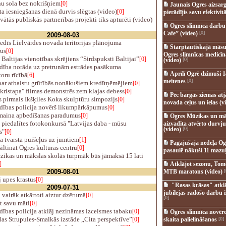
u sola bez nokrišņiem
[0]
Jaunais Ogres aizsar
a iesniegšanas dienā durvis slēgtas (video)
[0]
pierādījis savu efektivitā
vātās publiskās partnerības projekti tiks apturēti (video)
Ogres slimnīcā darb
Cafe” (video)
[0]
2009-08-03
dīs Lielvārdes novada teritorijas plānojuma
Starptautiskajā māsu
us
[0]
Ogres slimnīcas medicī
Baltijas vienotības skrējiens “Sirdspuksti Baltijai”
[0]
(video)
[0]
dība norāda uz pretrunām estrādes pasākuma
Aprīlī Ogrē dzimuši 1
oru rīcībā
[6]
meitenes
[0]
ar atbalstu grūtībās nonākušiem kredītņēmējiem
[0]
kristapa" filmas demonstrēs zem klajas debess
[0]
Pēc bargās ziemas at
 pirmais Ikšķiles Koka skulptūru simpozijs
[0]
novada ceļus un ielas (v
dības policija novērš likumpārkāpumus
[0]
maina apbedīšanas paradumus
[0]
Ogres Mūzikas un mā
piedalītes fotokonkursā "Latvijas daba - mūsu
aizvadīta atvērto durvju
(video)
[0]
s"
[0]
a tvarsta puišeļus uz jumtiem
[1]
Pagājušajā nedēļā Og
iltināt Ogres kultūras centru
[0]
pasaulē nākuši 11 mazuļ
zikas un mākslas skolās turpmāk būs jāmaksā 15 lati
]
Atklājot sezonu, Tomē
2009-08-01
MTB maratons (video)
[
 upes krastus
[0]
"Rasas krāsas" atkl
2009-07-31
jubilejas radošo darbu i
vairāk atkārtoti aiztur dzērumā
[0]
[0]
t savu māti
[0]
ības policija atklāj nezināmas izcelsmes tabaku
[0]
Ogres slimnīca novēr
as Strupules-Smalkās izstāde „Cita perspektīve”
[0]
skaita palielināšanos
[0]