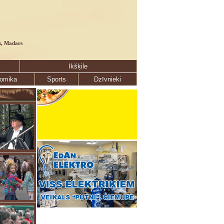
s, Madars
Ikšķile
omika
Sports
Dzīvnieki