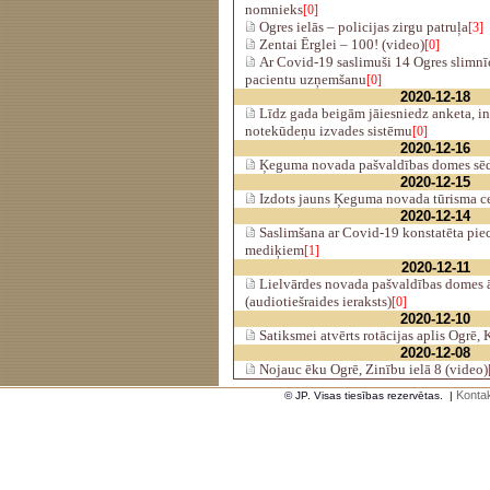
nomnieks
[0]
Ogres ielās – policijas zirgu patruļa
[3]
Zentai Ērglei – 100! (video)
[0]
Ar Covid-19 saslimuši 14 Ogres slimnī
pacientu uzņemšanu
[0]
2020-12-18
Līdz gada beigām jāiesniedz anketa, i
notekūdeņu izvades sistēmu
[0]
2020-12-16
Ķeguma novada pašvaldības domes sēde
2020-12-15
Izdots jauns Ķeguma novada tūrisma ce
2020-12-14
Saslimšana ar Covid-19 konstatēta pie
mediķiem
[1]
2020-12-11
Lielvārdes novada pašvaldības domes ā
(audiotiešraides ieraksts)
[0]
2020-12-10
Satiksmei atvērts rotācijas aplis Ogrē,
2020-12-08
Nojauc ēku Ogrē, Zinību ielā 8 (video)
Kontak
© JP. Visas tiesības rezervētas.
|