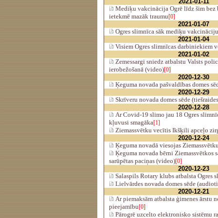
2021-01-11
Mediķu vakcinācija Ogrē līdz šim bez
ietekmē mazāk traumu
[0]
2021-01-07
Ogres slimnīca sāk mediķu vakcināciju
2021-01-04
Visiem Ogres slimnīcas darbiniekiem v
2021-01-02
Zemessargi sniedz atbalstu Valsts polic
ierobežošanā (video)
[0]
2020-12-30
Ķeguma novada pašvaldības domes sēde
2020-12-29
Skrīveru novada domes sēde (tiešraides
2020-12-28
Ar Covid-19 slimo jau 18 Ogres slimnīc
kļuvusi smagāka
[1]
Ziemassvētku vecītis Ikšķili apceļo zir
2020-12-24
Ķeguma novadā viesojas Ziemassvētku 
Ķeguma novada bērni Ziemassvētkos s
sarūpētas paciņas (video)
[0]
2020-12-23
Salaspils Rotary klubs atbalsta Ogres 
Lielvārdes novada domes sēde (audiotie
2020-12-21
Ar piemaksām atbalsta ģimenes ārstu n
pieejamību
[0]
Pārogrē uzcelto elektronisko sistēmu r