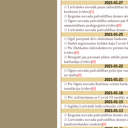
2021-01-27
Lielvārdes novadā jauns sabiedrības lī
konkurss (video)
[1]
Ķeguma novada pašvaldības domes sēde
Ogres novada pašvaldība sašutusi par 
samazināšanu pedagogiem (video)
[0]
Lielvārdes novada pašvaldības domes s
2021-01-25
Ogrē pieejami divi slidošanas laukumi 
Darbā atgriezusies lielākā daļa Covid
Pie Dubkalnu ūdenskrātuves piemin ba
(video)
[0]
Birzgalē jau pavasarī plāno atklāt jaun
katlumāju (video)
[0]
2021-01-22
Ogres novada pašvaldības policijas vad
no darba
[0]
2021-01-21
Pie Ogres novada Kultūras centra barik
instalācija (video)
[0]
2021-01-18
Pēc izslimošanas ar Covid-19 mediķi at
2021-01-15
Izglābj Lielvārdē ledū ielūzušu cilvēk
2021-01-13
Ķeguma novada pašvaldības domes sēde
Lielvārdes novada pašvaldības domes ā
(audiotiešraides ieraksts)
[0]