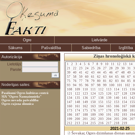
Ogre
Lielvārde
Sākums
Pašvaldība
Sabiedrība
Izglītība
Ziņas hronoloģiskā k
Autorizācija
Lietotājs:
1
2
3
4
5
6
7
8
9
10
11
12
13
14
21
22
23
24
25
26
27
28
29
30
31
3
Parole:
39
40
41
42
43
44
45
46
47
48
49
5
57
58
59
60
61
62
63
64
65
66
67
6
75
76
77
78
79
80
81
82
83
84
85
8
Noderīgas saites:
93
94
95
96
97
98
99
100
101
102
1
108
109
110
111
112
113
114
115
11
Pasākumi Ogres kultūras centrā
121
122
123
124
125
126
127
128
12
SIA "Ogres Namsaimnieks"
134
135
136
137
138
139
140
141
14
Ogres novada pašvaldība
147
148
149
150
151
152
153
154
15
Ogres rajona slimnīca
160
161
162
163
164
165
166
167
16
173
174
175
176
177
178
179
180
18
186
187
188
189
190
191
192
193
19
199
200
201
202
203
204
205
206
20
212
213
214
215
216
217
218
219
2021-02-25
Šovakar, Ogres dzimšanas dienas sar