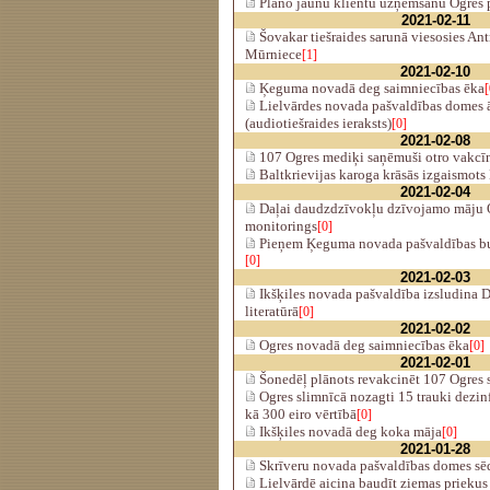
Plāno jaunu klientu uzņemšanu Ogres 
2021-02-11
Šovakar tiešraides sarunā viesosies Ant
Mūrniece
[1]
2021-02-10
Ķeguma novadā deg saimniecības ēka
[
Lielvārdes novada pašvaldības domes ā
(audiotiešraides ieraksts)
[0]
2021-02-08
107 Ogres mediķi saņēmuši otro vakcī
Baltkrievijas karoga krāsās izgaismots 
2021-02-04
Daļai daudzdzīvokļu dzīvojamo māju O
monitorings
[0]
Pieņem Ķeguma novada pašvaldības bud
[0]
2021-02-03
Ikšķiles novada pašvaldība izsludina 
literatūrā
[0]
2021-02-02
Ogres novadā deg saimniecības ēka
[0]
2021-02-01
Šonedēļ plānots revakcinēt 107 Ogres 
Ogres slimnīcā nozagti 15 trauki dezin
kā 300 eiro vērtībā
[0]
Ikšķiles novadā deg koka māja
[0]
2021-01-28
Skrīveru novada pašvaldības domes sēde
Lielvārdē aicina baudīt ziemas priekus