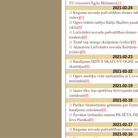
TU viesosies Egils Helmanis
[1]
2021-02-24
Ķeguma novada pašvaldības domes ārkār
video)
[1]
Ogres teātris radījis Kārļa Skalbes pas
ciklu
[0]
Lielvārdes novada pašvaldības domes s
ieraksts)
[0]
Tomē top sniega skulptūras (video)
[0]
Atjaunota Lielvārdes novada Kultūras c
(video)
[0]
2021-02-23
Raidījums DZĪVĀ SKATUVE OGRĒ turpin
skatītājus
[0]
2021-02-22
Ogres mediķu vidū saslimstība ar Covi
minimāla
[0]
2021-02-19
Jauns rīks, kas aprēķina dzīvojamās mā
izmaksas
[0]
2021-02-18
Piešķir finansējumu grāmatas par Zeme
bataljonu izdošanai
[0]
Šovakar tiešraides sarunā PILSĒTA, D
Ieva Puzāka
[0]
2021-02-17
Ķeguma novada pašvaldības domes sēde
2021-02-16