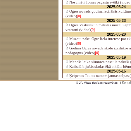
Nosvinēti Tomes pagasta svētki (video
2025-05-24
Ogres novads godina izcilākās kultūra
(video)
[0]
2025-05-23
Ogres Vēstures un mākslas muzeju apm
veterāni (video)
[0]
2025-05-20
Muzeju naktī Ogrē liela interese par ek
(video)
[0]
Godina Ogres novada skolu izcilākos 
pedagogus (video)
[0]
2025-05-19
Mēneša laikā slimnīcā pasaulē nākuši 
Kaibalā bijušās skolas ēkā atklāts bērn
2025-05-16
Ķeipenes Tautas namam jaunas telpas (
Kontak
© JP. Visas tiesības rezervētas.
|