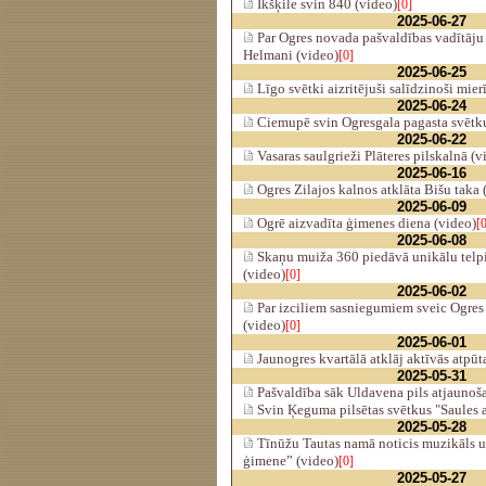
Ikšķile svin 840 (video)
[0]
2025-06-27
Par Ogres novada pašvaldības vadītāju 
Helmani (video)
[0]
2025-06-25
Līgo svētki aizritējuši salīdzinoši mier
2025-06-24
Ciemupē svin Ogresgala pagasta svētku
2025-06-22
Vasaras saulgrieži Plāteres pilskalnā (v
2025-06-16
Ogres Zilajos kalnos atklāta Bišu taka 
2025-06-09
Ogrē aizvadīta ģimenes diena (video)
[
2025-06-08
Skaņu muiža 360 piedāvā unikālu telpi
(video)
[0]
2025-06-02
Par izciliem sasniegumiem sveic Ogres 
(video)
[0]
2025-06-01
Jaunogres kvartālā atklāj aktīvās atpū
2025-05-31
Pašvaldība sāk Uldavena pils atjaunoš
Svin Ķeguma pilsētas svētkus "Saules a
2025-05-28
Tīnūžu Tautas namā noticis muzikāls 
ģimene” (video)
[0]
2025-05-27