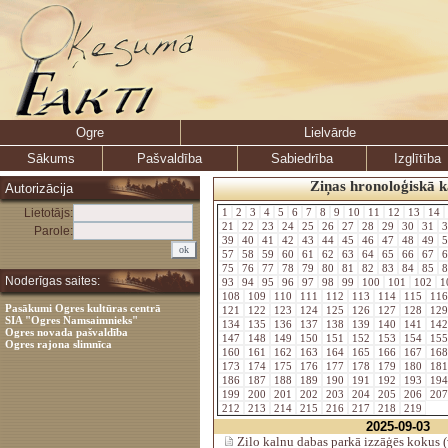
Ogre
Lielvārde
Sākums
Pašvaldība
Sabiedrība
Izglītība
Ziņas hronoloģiskā k
Autorizācija
Lietotājs:
1
2
3
4
5
6
7
8
9
10
11
12
13
14
21
22
23
24
25
26
27
28
29
30
31
3
Parole:
39
40
41
42
43
44
45
46
47
48
49
5
57
58
59
60
61
62
63
64
65
66
67
6
75
76
77
78
79
80
81
82
83
84
85
8
Noderīgas saites:
93
94
95
96
97
98
99
100
101
102
1
108
109
110
111
112
113
114
115
11
Pasākumi Ogres kultūras centrā
121
122
123
124
125
126
127
128
12
SIA "Ogres Namsaimnieks"
134
135
136
137
138
139
140
141
14
Ogres novada pašvaldība
147
148
149
150
151
152
153
154
15
Ogres rajona slimnīca
160
161
162
163
164
165
166
167
16
173
174
175
176
177
178
179
180
18
186
187
188
189
190
191
192
193
19
199
200
201
202
203
204
205
206
20
212
213
214
215
216
217
218
219
2025-09-03
Zilo kalnu dabas parkā izzāģēs kokus 