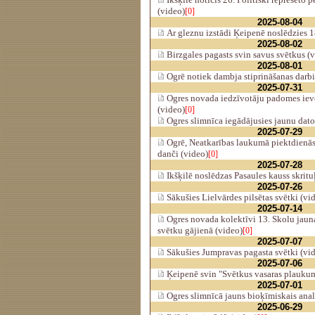
(video)
[0]
2025-08-04
Ar gleznu izstādi Ķeipenē noslēdzies 18
2025-08-02
Birzgales pagasts svin savus svētkus (
2025-08-01
Ogrē notiek dambja stiprināšanas darbi
2025-07-31
Ogres novada iedzīvotāju padomes ievē
(video)
[0]
Ogres slimnīca iegādājusies jaunu dat
2025-07-29
Ogrē, Neatkarības laukumā piektdienās
danči (video)
[0]
2025-07-28
Ikšķilē noslēdzas Pasaules kauss skritu
2025-07-26
Sākušies Lielvārdes pilsētas svētki (vi
2025-07-14
Ogres novada kolektīvi 13. Skolu jaun
svētku gājienā (video)
[0]
2025-07-07
Sākušies Jumpravas pagasta svētki (vi
2025-07-06
Ķeipenē svin "Svētkus vasaras plaukum
2025-07-01
Ogres slimnīcā jauns bioķīmiskais anal
2025-06-29