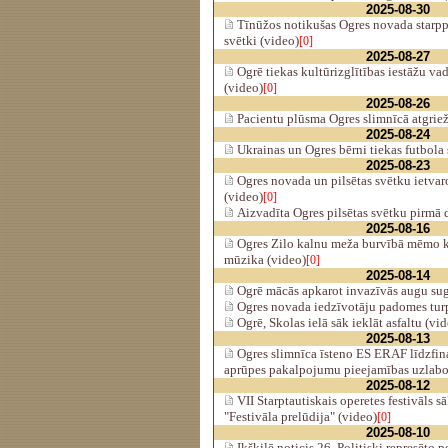
2025-08-30
Tīnūžos notikušas Ogres novada starpp
svētki (video)
[0]
2025-08-27
Ogrē tiekas kultūrizglītības iestāžu vad
(video)
[0]
2025-08-26
Pacientu plūsma Ogres slimnīcā atgrie
2025-08-24
Ukrainas un Ogres bērni tiekas futbola 
2025-08-23
Ogres novada un pilsētas svētku ietvar
(video)
[0]
Aizvadīta Ogres pilsētas svētku pirmā 
2025-08-16
Ogres Zilo kalnu meža burvībā mēmo 
mūzika (video)
[0]
2025-08-14
Ogrē mācās apkarot invazīvās augu sug
Ogres novada iedzīvotāju padomes turp
Ogrē, Skolas ielā sāk ieklāt asfaltu (vi
2025-08-13
Ogres slimnīca īsteno ES ERAF līdzfina
aprūpes pakalpojumu pieejamības uzlabo
2025-08-12
VII Starptautiskais operetes festivāls s
"Festivāla prelūdija" (video)
[0]
2025-08-10
Ikšķilē noticis 26. Politiski represēto 