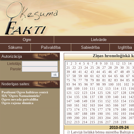
Ogre
Lielvārde
Sākums
Pašvaldība
Sabiedrība
Izglītība
Ziņas hronoloģiskā k
Autorizācija
Lietotājs:
1
2
3
4
5
6
7
8
9
10
11
12
13
14
21
22
23
24
25
26
27
28
29
30
31
3
Parole:
39
40
41
42
43
44
45
46
47
48
49
5
57
58
59
60
61
62
63
64
65
66
67
6
75
76
77
78
79
80
81
82
83
84
85
8
Noderīgas saites:
93
94
95
96
97
98
99
100
101
102
1
108
109
110
111
112
113
114
115
11
Pasākumi Ogres kultūras centrā
121
122
123
124
125
126
127
128
12
SIA "Ogres Namsaimnieks"
134
135
136
137
138
139
140
141
14
Ogres novada pašvaldība
147
148
149
150
151
152
153
154
15
Ogres rajona slimnīca
160
161
162
163
164
165
166
167
16
173
174
175
176
177
178
179
180
18
186
187
188
189
190
191
192
193
19
199
200
201
202
203
204
205
206
20
212
213
214
215
216
217
218
219
2010-09-24
Latvijā lielākā bērnu mirstība Baltijā u