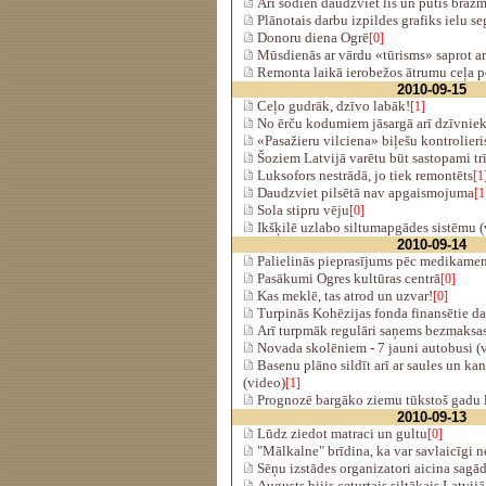
Arī šodien daudzviet līs un pūtīs brāzm
Plānotais darbu izpildes grafiks ielu 
Donoru diena Ogrē
[0]
Mūsdienās ar vārdu «tūrisms» saprot ar
Remonta laikā ierobežos ātrumu ceļa
2010-09-15
Ceļo gudrāk, dzīvo labāk!
[1]
No ērču kodumiem jāsargā arī dzīvniek
«Pasažieru vilciena» biļešu kontrolieri
Šoziem Latvijā varētu būt sastopami trī
Luksofors nestrādā, jo tiek remontēts
[1
Daudzviet pilsētā nav apgaismojuma
[1
Sola stipru vēju
[0]
Ikšķilē uzlabo siltumapgādes sistēmu (
2010-09-14
Palielinās pieprasījums pēc medikamen
­Pasākumi Ogres kultūras centrā
[0]
Kas meklē, tas atrod un uzvar!
[0]
Turpinās Kohēzijas fonda finansētie da
Arī turpmāk regulāri saņems bezmaksas
Novada skolēniem - 7 jauni autobusi (
Basenu plāno sildīt arī ar saules un kan
(video)
[1]
Prognozē bargāko ziemu tūkstoš gadu 
2010-09-13
Lūdz ziedot matraci un gultu
[0]
"Mālkalne" brīdina, ka var savlaicīgi n
Sēņu izstādes organizatori aicina sagā
Augusts bijis ceturtais siltākais Latvij