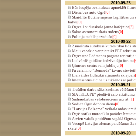
2010-09-23
Būs iespēja bez maksas apmeklēt fitne
Diena bez auto Ogrē
[0]
Skaidrīte Butāne saņems Izglītības un z
balvu
[0]
Ogres 1.vidusskolā jauna kafejnīca
[3]
Sākas astronomiskais rudens
[0]
Policija meklē pazudušo
[0]
2010-09-22
2.maršruta autobuss kursēs tikai līdz 
Māju vecākie var pieteikt PET atkritu
Ogres upē Lēdmanes pagasta teritorijā 
Lielvārdē gaidāms iedzīvotāju forums
[
Ģimenes centrs svin jubileju
[0]
Pa ceļam no “Bermuda” izvaro sievieti
Lielvārdes lidlaukā atjaunots skrejceļš
Interesentus aicina uz tikšanos ar polic
2010-09-21
Trešdien darbu sāks Saeimas vēlēšanu i
SIA „ĶILUPE” piedāvā zaļo atkritumu 
Sadraudzības velobrauciens jau rīt!
[1]
Šodien Ogrē donoru diena
[0]
“Latvijas Balzāma” veikalā ārdās iereibi
Ogrē notiks motociklu parādes braucie
Arvien vairāk problēmu sagādā Ogres s
Vecupē Latvijas ziemas peldēšanas 35.
skate
[0]
2010-09-20