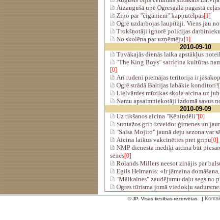
Aizaugušā upē Ogresgala pagastā ceļas
Ziņo par "čigāniem" kāpņutelpās
[1]
Ogrē uzdarbojas laupītāji. Viens jau no
Trokšņotāji ignorē policijas darbiniek
No skolēna par uzņēmēju
[1]
2010-09-10
Tuvākajās dienās laika apstākļus notei
"The King Boys" satricina kultūras nama
[0]
Arī rudenī piemājas teritorija ir jāsakop
Ogrē strādā Baltijas labākie konditori!
Lielvārdes mūzikas skola aicina uz ju
Namu apsaimniekotāji izdomā savus 
2010-09-09
Uz tikšanos aicina "Ķēniņdēli"
[0]
Suntažos grib izveidot ģimenes un jau
"Salsa Mojito" jaunā deju sezona var s
Aicina laikus vakcinēties pret gripu
[0]
NMP dienesta mediķi aicina būt piesard
sēnes
[0]
Rolands Millers neesot zinājis par bals
Egils Helmanis: «Ir jāmaina domāšana,
"Mālkalnes" zaudējumu daļu segs no pi
Ogres tūrisma jomā viedokļu sadursme.
Kontak
© JP. Visas tiesības rezervētas.
|