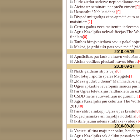
Lūdz ziedot sadzīvē nepieciešamas ma
Aicina uz semināru par preču zīmēm
[0]
Uzmanību! Nebūs ūdens.
[0]
Divpadsmitgadīgs zēns apmētā auto ar
maisiņiem
[2]
Četrus gadus veca meitenīte iedvesmo
Agris Kazeļņiks nekvalificējas The Wo
finālam
[0]
Taubes birojs piedāvā savus pakalpoj
Maksā, ja gribi tikt pats savā mājā! (vi
2010-09-19
Apmācības par lauku ainavu veidošan
Aicina vecākus pieskatīt savus bērnus
[
2010-09-17
Naktī gaidāms stiprs vējš
[0]
Skolotāju sporta spēles Meņģelē
[1]
„Meža gudrību diena” Mammadaba atp
Ogres apkārtnē ievērojami sarucis pašn
Par Ogres televīzijas raidlaikiem un u
CSDD mērīs autovadītāju nogurumu
[1]
Agris Kazeļņiks jau ceturtais The Worl
2010
[0]
Pašvaldība sakopj Ogres upes krastu
[0]
Šogad jāmaksā arī mājokļa nodoklis
[3]
Ikšķilē jauna ūdens strūklaka (video)
[6
2010-09-16
Vācieši siltina māju par baltu, bet dārg
Agris Kazeļņiks sāk dalību pasaules č