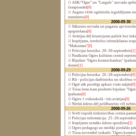
ASK/"Ogre" un "Latgale" aizvada spēles
čempionātā
[0]
Augstu vērtē ogrēniešu ieguldījumu sta
standartos
[0]
2008-09-30
Sākusies novada un pagastu apvienoša
apspriešana
[0]
Avārijas dēļ krustojums paliek bez luk
Iespējams, ierobežos izbraukšanas iesp
"Maksimas"
[0]
Policijas hronika: 29.-30.septembris
[1]
Pasākumi Ogres kultūras centrā septem
Bijušais "Ogres komercbankas" īpašum
domei
[1]
2008-09-29
Policijas hronika: 26.-28.septembris
[0]
Rīt - policijas darbinieku un skolēnu 
Ogrē sāk pieslēgt apkuri visās mājās
[0]
Tiesa lems kam piederēs bijušais "Ogr
īpašums
[0]
Ogres 1.vidusskolā - trīs avārijas
[0]
Netīrā ūdens dēļ peldbaseins vēl nebūs
2008-09-26
Svētī topošā tirdzniecības centra pama
Policijas informācija: 25.-26.septembri
Iespējams zemāks ūdens spiediens
[2]
Ogres pedagogi un mediķi piedalās pik
Tiesa novembrī izskatīs "Ogres komer