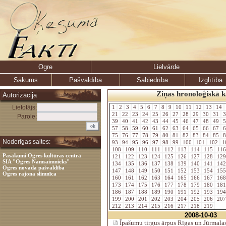
Ogre
Lielvārde
Sākums
Pašvaldība
Sabiedrība
Izglītība
Ziņas hronoloģiskā k
Autorizācija
Lietotājs:
1
2
3
4
5
6
7
8
9
10
11
12
13
14
21
22
23
24
25
26
27
28
29
30
31
3
Parole:
39
40
41
42
43
44
45
46
47
48
49
5
57
58
59
60
61
62
63
64
65
66
67
6
75
76
77
78
79
80
81
82
83
84
85
8
Noderīgas saites:
93
94
95
96
97
98
99
100
101
102
1
108
109
110
111
112
113
114
115
11
Pasākumi Ogres kultūras centrā
121
122
123
124
125
126
127
128
12
SIA "Ogres Namsaimnieks"
134
135
136
137
138
139
140
141
14
Ogres novada pašvaldība
147
148
149
150
151
152
153
154
15
Ogres rajona slimnīca
160
161
162
163
164
165
166
167
16
173
174
175
176
177
178
179
180
18
186
187
188
189
190
191
192
193
19
199
200
201
202
203
204
205
206
20
212
213
214
215
216
217
218
219
2008-10-03
Īpašumu tirgus ārpus Rīgas un Jūrmala