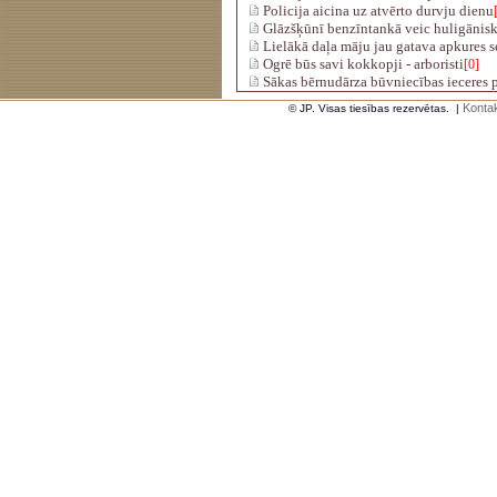
Policija aicina uz atvērto durvju dienu
Glāzšķūnī benzīntankā veic huligānisk
Lielākā daļa māju jau gatava apkures 
Ogrē būs savi kokkopji - arboristi
[0]
Sākas bērnudārza būvniecības ieceres 
Kontak
© JP. Visas tiesības rezervētas.
|