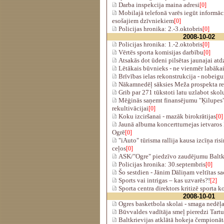
Darba inspekcija maina adresi
[0]
Mobilajā telefonā varēs iegūt informāc
esošajiem dzīvniekiem
[0]
Policijas hronika: 2.-3.oktobris
[0]
2008-10-02
Policijas hronika: 1.-2.oktobris
[0]
Vērtēs sporta komisijas darbību
[0]
Atsakās dot ūdeni pilsētas jaunajai atd
Lētākais būvnieks - ne vienmēr labāka
Brīvības ielas rekonstrukcija - nobeig
Nākamnedēļ sāksies Meža prospekta re
Grib par 271 tūkstoti latu uzlabot skol
Mēģinās saņemt finansējumu "Ķilupes"
rekultivācijai
[0]
Koku izciršanai - mazāk birokrātijas
[0]
Jaunā albuma koncertturnejas ietvaros 
Ogrē
[0]
"iAuto" tūrisma rallija kausa izcīņa risi
ceļos
[0]
ASK/"Ogre" piedzīvo zaudējumu Baltkr
Policijas hronika: 30.septembris
[0]
Šo sestdien - Jānim Dāliņam veltītas s
Sports vai intrigas – kas uzvarēs?!
[2]
Sporta centra direktors kritizē sporta k
2008-10-01
Ogres basketbola skolai - smaga nedēļ
Būvvaldes vadītāja smeļ pieredzi Tartu
Baltkrievijas atklātā hokeja čempionāta