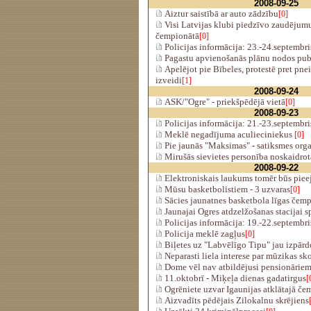
2008-09-25
Aiztur saistībā ar auto zādzību
[0]
Visi Latvijas klubi piedzīvo zaudējumu
čempionātā
[0]
Policijas informācija: 23.-24.septembri
Pagastu apvienošanās plānu nodos publ
Apelējot pie Bībeles, protestē pret pne
izveidi
[1]
2008-09-24
ASK/"Ogre" - priekšpēdējā vietā
[0]
2008-09-23
Policijas informācija: 21.-23.septembri
Meklē negadījuma aculieciniekus
[0]
Pie jaunās "Maksimas" - satiksmes org
Mirušās sievietes personība noskaidro
2008-09-22
Elektroniskais laukums tomēr būs piee
Mūsu basketbolistiem - 3 uzvaras
[0]
Sācies jaunatnes basketbola līgas čem
Jaunajai Ogres atdzelžošanas stacijai s
Policijas informācija: 19.-22.septembri
Policija meklē zagļus
[0]
Biļetes uz "Labvēlīgo Tipu" jau izpārd
Neparasti liela interese par mūzikas sk
Dome vēl nav atbildējusi pensionārie
11.oktobrī - Miķeļa dienas gadatirgus
[
Ogrēniete uzvar Igaunijas atklātajā če
Aizvadīts pēdējais Zilokalnu skrējiens