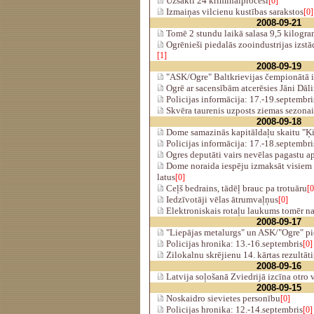
Uzsākti 24 kriminālprocesi
[0]
Izmaiņas vilcienu kustības sarakstos
[0]
2008-09-21
Tomē 2 stundu laikā salasa 9,5 kilogr
Ogrēnieši piedalās zooindustrijas izstād
[1]
2008-09-19
"ASK/Ogre" Baltkrievijas čempionātā i
Ogrē ar sacensībām atcerēsies Jāni Dāl
Policijas informācija: 17.-19.septembri
Skvēra taurenis uzposts ziemas sezona
2008-09-18
Dome samazinās kapitāldaļu skaitu "Ķ
Policijas informācija: 17.-18.septembri
Ogres deputāti vairs nevēlas pagastu 
Dome noraida iespēju izmaksāt visiem
latus
[0]
Ceļš bedrains, tādēļ brauc pa trotuāru
[0
Iedzīvotāji vēlas ātrumvaļņus
[0]
Elektroniskais rotaļu laukums tomēr n
2008-09-17
"Liepājas metalurgs" un ASK/"Ogre" p
Policijas hronika: 13.-16.septembris
[0]
Zilokalnu skrējienu 14. kārtas rezultāti
2008-09-16
Latvija soļošanā Zviedrijā izcīna otro 
2008-09-15
Noskaidro sievietes personību
[0]
Policijas hronika: 12.-14.septembris
[0]