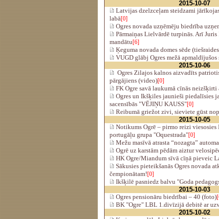
2015-10-07
Latvijas dzelzceļam steidzami jārīkojas
labā
[0]
Ogres novada uzņēmēju biedrība uzņem 
Pārmaiņas Lielvārdē turpinās. Arī Juris
mandātu
[6]
Ķeguma novada domes sēde (tiešraides
VUGD glābj Ogres mežā apmaldījušos s
2015-10-06
Ogres Zilajos kalnos aizvadīts patriot
pārgājiens (video)
[0]
FK Ogre savā laukumā cīnās neizšķirti
Ogres un Ikšķiles jaunieši piedalīsies 
sacensībās "VĒJIŅU KAUSS"
[0]
Reibumā griežot zivi, sieviete gūst no
2015-10-05
Notikums Ogrē – pirmo reizi viesosies 
portugāļu grupa "Oquestrada"
[0]
Mežu masīvā atrasta “nozagta” automa
Ogrē uz karstām pēdām aiztur velosipē
HK Ogre/Miandum sīvā cīņā pieveic La
Sākusies pieteikšanās Ogres novada atk
čempionātam!
[0]
Ikšķilē pasniedz balvu "Goda pedagogs
2015-10-03
Ogres pensionāru biedrībai – 40 (foto)
[
BK "Ogre" LBL 1.divīzijā debitē ar uzv
2015-10-02