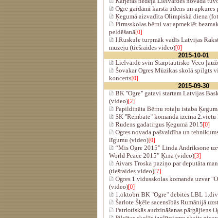
Karjeras nedēļa Lielvārdes novadā tuv
Ogrē gaidāmi karstā ūdens un apkures 
Ķegumā aizvadīta Olimpiskā diena (fo
Pirmsskolas bērni var apmeklēt bezma
peldēšanā
[0]
I.Ruskule turpmāk vadīs Latvijas Raks
muzeju (tiešraides video)
[0]
2015-10-01
Lielvārdē svin Starptautisko Veco ļaužu
Šovakar Ogres Mūzikas skolā spilgts v
koncerts
[0]
2015-09-30
BK "Ogre" gatavi startam Latvijas Baske
(video)
[2]
Papildināta Bērnu rotaļu istaba Ķegum
SK "Rembate" komanda izcīna 2.vietu
Rudens gadatirgus Ķegumā 2015
[0]
Ogres novada pašvaldība un tehnikums
līgumu (video)
[0]
“Mis Ogre 2015” Linda Andriksone uz
World Peace 2015” Ķīnā (video)
[3]
Aivars Troska paziņo par deputāta man
(tiešraides video)
[7]
Ogres 1.vidusskolas komanda uzvar "O
(video)
[0]
1.oktobrī BK "Ogre" debitēs LBL 1.div
Šarlote Šķēle sacensībās Rumānijā uzst
Patriotiskās audzināšanas pārgājiens O
Pilsētas skolās izglītojamo skaits piea