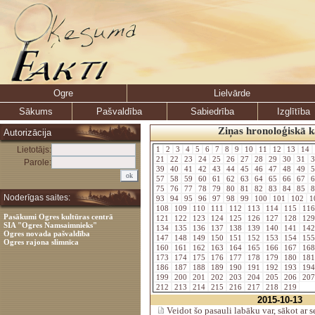
Ogre
Lielvārde
Sākums
Pašvaldība
Sabiedrība
Izglītība
Ziņas hronoloģiskā k
Autorizācija
Lietotājs:
1
2
3
4
5
6
7
8
9
10
11
12
13
14
21
22
23
24
25
26
27
28
29
30
31
3
Parole:
39
40
41
42
43
44
45
46
47
48
49
5
57
58
59
60
61
62
63
64
65
66
67
6
75
76
77
78
79
80
81
82
83
84
85
8
Noderīgas saites:
93
94
95
96
97
98
99
100
101
102
1
108
109
110
111
112
113
114
115
11
Pasākumi Ogres kultūras centrā
121
122
123
124
125
126
127
128
12
SIA "Ogres Namsaimnieks"
134
135
136
137
138
139
140
141
14
Ogres novada pašvaldība
147
148
149
150
151
152
153
154
15
Ogres rajona slimnīca
160
161
162
163
164
165
166
167
16
173
174
175
176
177
178
179
180
18
186
187
188
189
190
191
192
193
19
199
200
201
202
203
204
205
206
20
212
213
214
215
216
217
218
219
2015-10-13
Veidot šo pasauli labāku var, sākot ar se