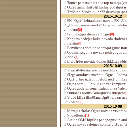
Tomes pamatskolas ēkā top muzejs (vi
Ogres tramplīnlēcēji izcīna godalgotas 
Trešdien Zilokalnu pr.22 dzīvokļu īpa
2015-10-12
FK “Ogre” izbraukumā uzveic FK “Jēk
„Ogres namsaimnieks” karjeras nedēļās 
viktorīnu
[0]
Psiholoģijas dienas arī Ogrē
[0]
Karjeras nedēļas laikā novada skolēni 
profesijas
[0]
Brīvdienās dominē sportojot gūtas tra
Godina Ķeguma novada pedagogus un s
(video)
[1]
Lielvārdes novada domes ārkārtas sēde 
2015-10-09
Vieglatlētes āra sezonu noslēdz ar de
Slēgs autobusu maršrutu Ogre – Lēdm
Ogrē plāno uzlabot velobraucēju infras
Ogres bērni – Latvijas karatē čempioni!
Ogres goda pilsoņa titulam virza Vale
Suntažos notiks Gumijnieku skrējiens
[
Video klipa filmēšana Ogrē beidzas ar 
lietvedību
[0]
2015-10-08
Mazajās skolās Ogres novadā visiem s
brīvpusdienas
[1]
Aicina OMS bijušos pedagogus un au
Ogres novada domes komiteju sēdes (ti