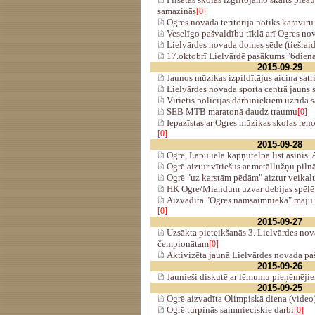
samazinās
[0]
Ogres novada teritorijā notiks karavīr
Veselīgo pašvaldību tīklā arī Ogres no
Lielvārdes novada domes sēde (tiešraid
17.oktobrī Lielvārdē pasākums "6diena
2015-09-29
Jaunos mūzikas izpildītājus aicina satri
Lielvārdes novada sporta centrā jauns s
Vīrietis policijas darbiniekiem uzrīda 
SEB MTB maratonā daudz traumu
[0]
Iepazīstas ar Ogres mūzikas skolas ren
[0]
2015-09-28
Ogrē, Lapu ielā kāpņutelpā līst asinis. 
Ogrē aiztur vīriešus ar metāllužņu pi
Ogrē "uz karstām pēdām" aiztur veikal
HK Ogre/Miandum uzvar debijas spēlē B
Aizvadīta "Ogres namsaimnieka" māju 
[0]
2015-09-27
Uzsākta pieteikšanās 3. Lielvārdes no
čempionātam
[0]
Aktivizēta jaunā Lielvārdes novada pa
2015-09-26
Jaunieši diskutē ar lēmumu pieņēmēji
2015-09-25
Ogrē aizvadīta Olimpiskā diena (video
Ogrē turpinās saimnieciskie darbi
[0]