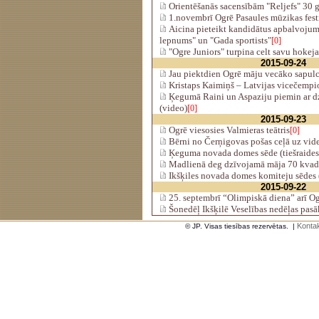
Orientēšanās sacensībām "Reljefs" 30 g
1.novembrī Ogrē Pasaules mūzikas fes
Aicina pieteikt kandidātus apbalvoj
lepnums" un "Gada sportists"
[0]
"Ogre Juniors" turpina celt savu hokej
2015-09-24
Jau piektdien Ogrē māju vecāko sapul
Kristaps Kaimiņš – Latvijas vicečempi
Ķegumā Raini un Aspaziju piemin ar d
(video)
[0]
2015-09-23
Ogrē viesosies Valmieras teātris
[0]
Bērni no Čerņigovas pošas ceļā uz vid
Ķeguma novada domes sēde (tiešraides
Madlienā deg dzīvojamā māja 70 kvadr
Ikšķiles novada domes komiteju sēdes (
2015-09-22
25. septembrī “Olimpiskā diena” arī O
Šonedēļ Ikšķilē Veselības nedēļas pas
Kontak
© JP. Visas tiesības rezervētas.
|